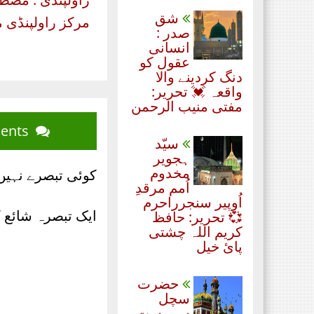
شق
مرکز راولپنڈی م
صدر :
انسانی
عقول کو
دنگ کردینے والا
واقعہ 💓 تحریر:
مفتی منیب الرحمن
Blog Comments
سیّد
ہجویر
مخدوم
کوئی تبصرے نہیں
اُمم مرقدِ
اُوپیر سنجرراحرم
ایک تبصرہ شائع 
💞 تحریر: حافظ
کریم اللہ چشتی
پائ خیل
حضرت
سچل
سرمست