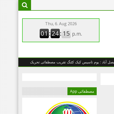
 : یوم تاسیس کیک کٹنگ تقریب مصطفائی تحریک
چھانگا مانگا : مصط
مصطفائی App
آج کا دور میڈیا کا