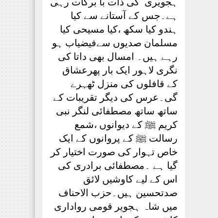
ہجویری ؒ کی ذات با برکات رہی
ہے۔جس کے آستانے سے کیا
ہندو کیا سکھ ،کیا مسیحی کیا
مسلمان صدیوں سےفیضیاب ہو
رہے ہیں۔ امسال بھی داتا کی
نگری لاہور ایک بار پھرعشاق
کے قافلوں کی منزل ٹھہرے
گی۔عرس کی دیگر تقریبات کے
ساتھ ساتھ مصطفائی لنگر نبی
کریم ﷺ کے دیوانوں ،شمع
رسالت ﷺ کے پروانوں کے ایک
خاص تہوار کی صورت اختیار کر
گیا ہے ۔مصطفائی برادری کی
اس کے لیے کاوشیں لائق
صدتحسین ہیں۔حزب الاحناف
میں شاہ ہجویر قومی رواداری