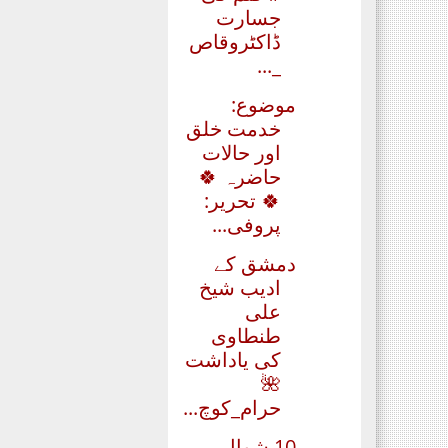
جسارت
ڈاکٹروقاص
_...
موضوع:
خدمت خلق
اور حالات
حاضرہ 🍀
🍀 تحریر:
پروفی...
دمشق کے
ادیب‏ شیخ
علی
طنطاوی
کی یاداشت
🌺
حرام_کوچ...
10 شوال