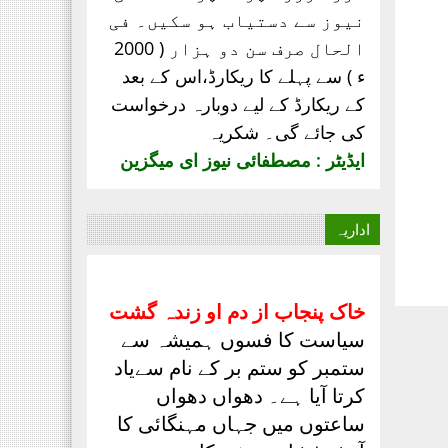
نیوز سے دستیاب ہو سکیں۔ فی
الحال صرف
سن دو ہزار ( 2000
ء ) سے پہلے کا ریکارڈ،
اس کے بعد
کے ریکارڈ کے لیے دوبارہ درخواست
کی جائے گی۔ شکریہ
ایڈیٹر : مصطفائی نیوز ای میگزین
اداریہ
خاک پنجاب از دم او زندہ گشت
سیاست کا فسوں ہمیشہ سے
ستمبر کو ستم بر کے نام سےیاد
کرتا آیا ہے۔ دھواں دھواں
ساعتوں میں جہاں مہنگائی کا