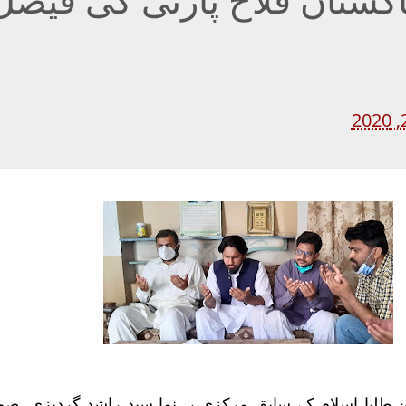
ن طلبا اسلام کے سابق مرکزی رہنما سید راشد گردیزی صوب