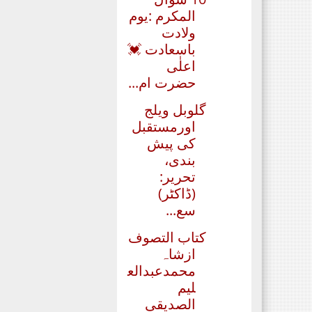
المکرم :یوم
ولادت
باسعادت 💓
اعلٰی
حضرت ام...
گلوبل ویلج
اورمستقبل
کی پیش
بندی،
تحریر:
(ڈاکٹر)
سع...
کتاب التصوف
ازشاہ
محمدعبدالع
لیم
الصدیقی