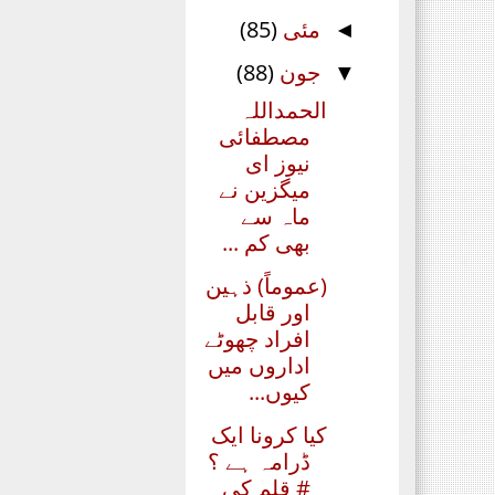
مئی
(85)
◄
جون
(88)
▼
الحمداللہ
مصطفائی
نیوز ای
میگزین نے
ماہ سے
بھی کم ...
(عموماً) ذہین
اور قابل
افراد چھوٹے
اداروں میں
کیوں...
کیا کرونا ایک
ڈرامہ ہے ؟
# قلم کی