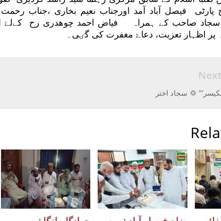
 پارٹی فیصل آباد آمد اورجناب نعیم بخاری ،جناب رحمت ا
ا سجاد صاحب کے ہمراہ فیاض احمد چوھدری رح کےلۓ ا
 پر اظہار تعزیت، دعاۓ مغفرت کی گٸی۔
Nex
یسر'" 💢 سجاد اختر
Rela
فائی
ضلع فیصل آباد : یوم
چھانگا مانگا :