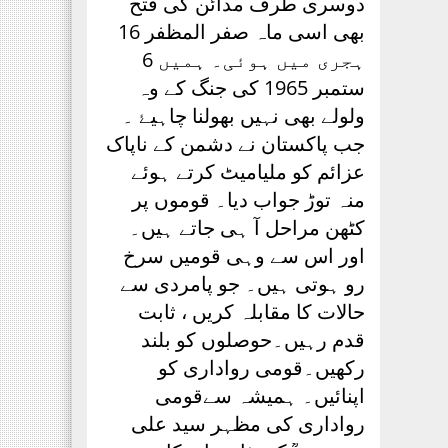
دوسری طرف مدائن کی فتح
بھی اسی ماہ صفر المظفر 16
ہجری میں ہوئی۔ ہمیں 6
ستمبر 1965 کی جنگ کے وہ
ولولے بھی نہیں بھولنا چاہیۓ ۔
جب پاکستان نے دشمن کے ناپاک
عزائم کو ملیامیٹ کرتے ہوئے
منہ توڑ جواب دیا۔ قوموں پر
کٹھن مراحل آ ہی جاتے ہیں۔
اور اس سے وہی قومیں سرخ
رو ہوتی ہیں۔ جو پامردی سے
حالات کا مقابلہ کریں ، ثابت
قدم رہیں۔حوصلوں کو بلند
رکھیں۔قومی رواداری کو
اپنائیں۔ ہمیشہ سےقومی
رواداری کی مظہر سید علی