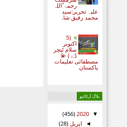
رحمۃ ُاللہ
علیہ تحریر:سید
محمد رفیق شاہ
(5
اکتوبر
سلام ٹیچر
ڈے ) 💫
مصطفائی تعلیمات
پاکستان
بلاگ آرکائیو
(456)
2020
▼
اپریل
(28)
◄