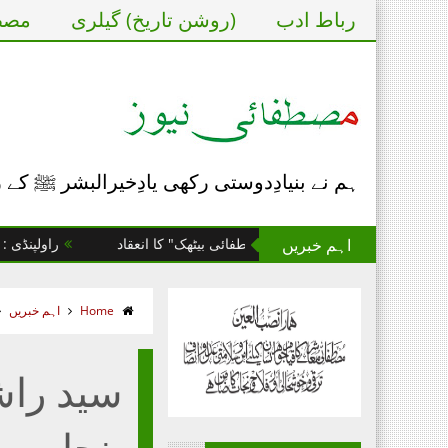
رباط ادب
(روشن تاریخ) گیلری
مصطف
ہم نے بنیادِدوستی رکھی یادِخیرالبشر ﷺ کے
اہم خبریں
ن کے یومِ تاسیس پر "مصطفائی بیٹھک" کا انعقاد
راولپنڈی : مصطفائ
Home
اہم خبریں
سید راش
پنجاب پ