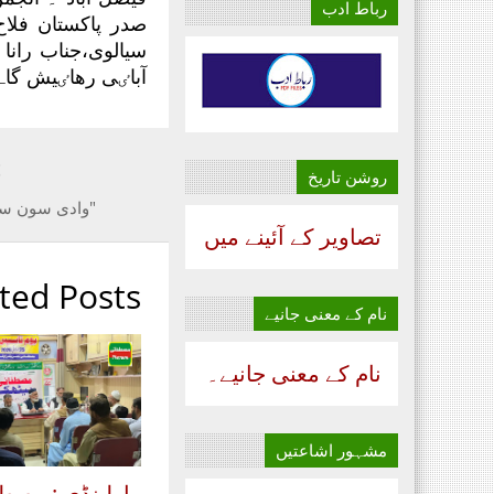
رباط ادب
صدر پاکستان فلاح
سیالوی،جناب ران
آباٸی رھاٸیش گاہ
t
روشن تاریخ
"وادی سون سک
تصاویر کے آئینے میں
ted Posts
نام‌ کے معنی جانیے
نام‌ کے معنی جانیے۔
مشہور اشاعتیں
راولپنڈی : مصط