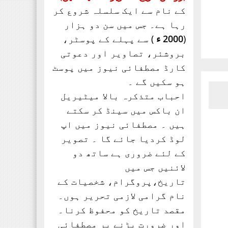
تحریک ساہیوال کی مبارکباد
کے نام سے ایک سلسلہ شروع کر
انجمن طلباء اسلام کی
رہا ہے۔ جس میں سن دو ہزار
موجودہ مرکزی قیادت
(
2000 ء
) سے پہلے کے پوسٹر،
مبارکباد کی مستحق ہے۔ کہ
بروشئر،
تصاویر اور
دعوتی
جنہوں نے حیی علی الفلاح،
کارڈ مصطفائی نیوز میں پوسٹ
ہو سکیں گے ۔
احباب متذکرہ بالا میٹیریل
ان باکس میں سینڈ کر سکتے
ہیں ۔ مصطفائی نیوز میں اپ
لوڈ کردیا جائے گا ۔ تصویر
کے لئے ضروری ہے ساتھ دو
لائنیں جس میں
تاریخ،پروگرام، شخصیات کے
نام گرامی لازمی تحریر ہوں۔
مقصد تاریخ کو محفوظ کرنا۔
اور ضرورت پڑنے پر مصطفائی