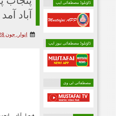
ڈاؤنلوڈ مصطفائی ایپ
آباد آمد
اتوار, جون 28, 2020
ڈاؤنلوڈ مصطفائی نیوز ایپ
مصطفائی ٹی وی
فیصل آباد ۔ انجم