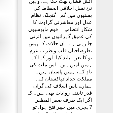
آتش فشاں پھٹ چکا ہے۔وہیں
نئ نسل اخلاقی انحطاط کی
پستیوں میں گم ۔گنجلک نظام
عدل اور معاشرتی گراوٹ کا
شکار انتظامیہ ۔قوم مایوسیوں
کی عمیق گہرائیوں میں اترتی
جا رہی ہے۔ ان حالات کے پیش
نظرصاحبان قلب ونظر نے عزم
نو کا نعرہ بلند کیا۔اور کہا کہ
ہمیں امیں ہیں ۔اس ملت کی
ناٶ کے ، ہمیں پاسباں ہیں۔
مملکت خدادادپاکستان کے۔
ہمارے پاس اسلاف کی گراں
قدر تابندہ روایات بھی ہیں۔ کہ
اگر ایک طرف صفر المظفر
7ہجری میں خیبر فتح ہوا۔تو