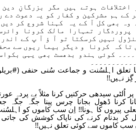
اختلافات ہوتے ہیں مگر بزرگانِ دین 
 کے ہم مشرکین و کفار کو یہ دعوت دے ر
 وہ بھی کل آ کے یہ کہنا شروع کر دیں 
پروردگار تمہارا مالک کرونا وائرس
ڑول نہیں کرسکتا تو آ ؤ آ پ کے اندر 
 تا کہ کرونا و دیگر بیما ریوں سے محف
۔۔۔۔ کوئی ہندو بدھسٹ بھی یہی بکواس
۔۔۔۔۔۔۔۔۔۔۔
کا تعلق اہلسُنت و جماعت سُنی حنفی (#بریل
ز نہیں!!
 پر اُلٹی سیدھی حرکتیں کرنا مثلاً بے پردہ عور
گانا کرنا ڈھول بجانا چرس پینا جگہ جگہ جع
لی پیروں کا ہونا!! اِن سب کاموں کو اہلسُن
 کر بدنام کرنے کی ناپاک کوشش کی جاتی 
ن سب کاموں سے کوئی تعلق نہیں!!