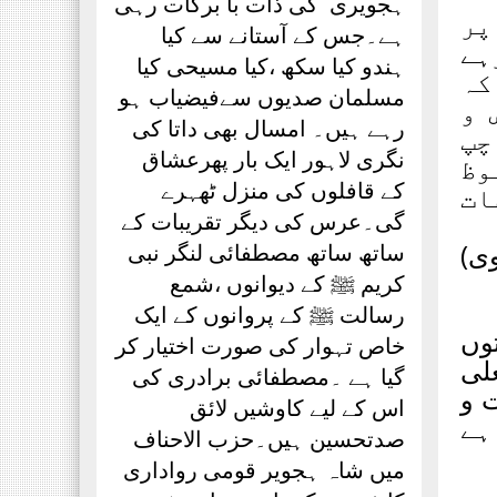
ہجویری ؒ کی ذات با برکات رہی
پر
ہے۔جس کے آستانے سے کیا
ہے
ہندو کیا سکھ ،کیا مسیحی کیا
کہ
مسلمان صدیوں سےفیضیاب ہو
 و
رہے ہیں۔ امسال بھی داتا کی
چپ
نگری لاہور ایک بار پھرعشاق
وظ
کے قافلوں کی منزل ٹھہرے
ات
گی۔عرس کی دیگر تقریبات کے
وی)
ساتھ ساتھ مصطفائی لنگر نبی
کریم ﷺ کے دیوانوں ،شمع
رسالت ﷺ کے پروانوں کے ایک
توں
خاص تہوار کی صورت اختیار کر
لی
گیا ہے ۔مصطفائی برادری کی
ت و
اس کے لیے کاوشیں لائق
ہے
صدتحسین ہیں۔حزب الاحناف
میں شاہ ہجویر قومی رواداری