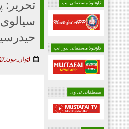
تحریر: 
ڈاؤنلوڈ مصطفائی ایپ
سیالوی ،
حیدرسیا
ڈاؤنلوڈ مصطفائی نیوز ایپ
اتوار, جون 07, 2020
مصطفائی ٹی وی