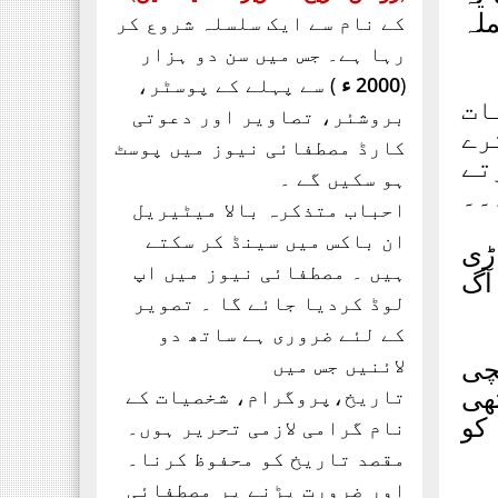
لہ
کے نام سے ایک سلسلہ شروع کر
تحریک ساہیوال کی مبارکباد
انجمن طلباء اسلام کی
رہا ہے۔ جس میں سن دو ہزار
موجودہ مرکزی قیادت
(
2000 ء
) سے پہلے کے پوسٹر،
ات
مبارکباد کی مستحق ہے۔ کہ
بروشئر،
تصاویر اور
دعوتی
جنہوں نے حیی علی الفلاح،
رے
کارڈ مصطفائی نیوز میں پوسٹ
تے
ہو سکیں گے ۔
۔۔
احباب متذکرہ بالا میٹیریل
ان باکس میں سینڈ کر سکتے
ڑی
ہیں ۔ مصطفائی نیوز میں اپ
آگ
لوڈ کردیا جائے گا ۔ تصویر
کے لئے ضروری ہے ساتھ دو
چی
لائنیں جس میں
تھی
تاریخ،پروگرام، شخصیات کے
 کو
نام گرامی لازمی تحریر ہوں۔
مقصد تاریخ کو محفوظ کرنا۔
اور ضرورت پڑنے پر مصطفائی