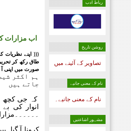
رباط ادب
اب مزارات ک
روشن تاریخ
((( اپنے نظریات ک
طاق رکھ کر تحریر
تصاویر کے آئینے میں
صورت میں اپنی آ
ہم اکثر شیط
جاتے ہیں
نام‌ کے معنی جانیے
کہ جی کچھ نام
نام‌ کے معنی جانیے۔
انوار کی بے 
۔۔۔۔۔۔مزارات
مشہور اشاعتیں
کرونا آ گیا پ