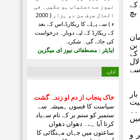
 کے
نیوز سے دستیاب ہو سکیں۔ فی
بچ
الحال صرف
سن دو ہزار ( 2000
ء ) سے پہلے کا ریکارڈ،
اس کے بعد
کے ریکارڈ کے لیے دوبارہ درخواست
ان
کی جائے گی۔ شکریہ
 بن
ایڈیٹر : مصطفائی نیوز ای میگزین
کے
ال
 سے
اداریہ
بار
خاک پنجاب از دم او زندہ گشت
بیت
سیاست کا فسوں ہمیشہ سے
۔۔۔
ستمبر کو ستم بر کے نام سےیاد
یں
کرتا آیا ہے۔ دھواں دھواں
ساعتوں میں جہاں مہنگائی کا
ر و