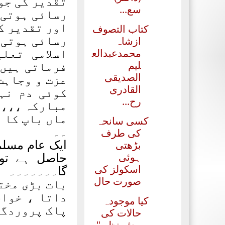
تقدیر کی جو
سع...
رسائی ہوتی 
اور تقدیر ک
کتاب التصوف
رسائی ہوتی 
ازشاہ
اسلامی تعل
محمدعبدالع
فرماتی ہیں 
لیم
الصدیقی
عزت و وجاہت
القادری
کوئی دم نہ
رح...
مبارکہ ،،، 
ماں باپ کا ہ
کسی سانحہ
۔۔
کی طرف
ایک عام مسلما
بڑھتی
حاصل ہے تو ا
ہوئی
اسکولز کی
گا۔۔۔۔۔۔۔
صورت حال
بات بڑی مختص
داتا ، خواج
کیا موجودہ
پاک پروردگا
حالات کی
پیشِ نظر "