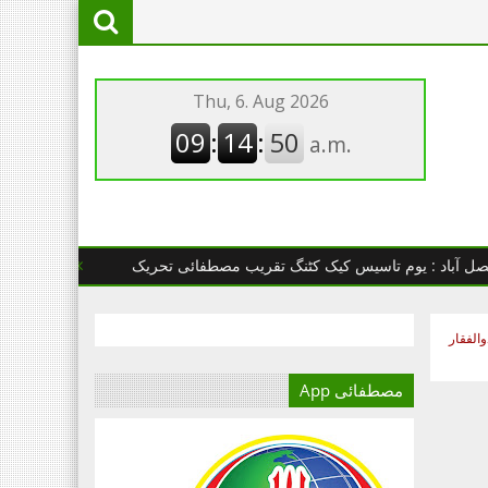
: یوم تاسیس کیک کٹنگ تقریب مصطفائی تحریک
چھانگا مانگا : مصطف
الفقار
مصطفائی App
آج کا دور میڈیا کا