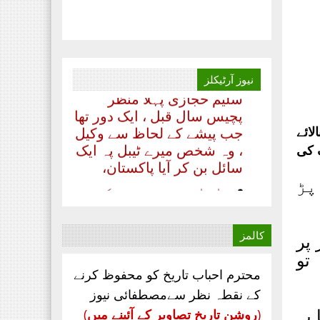
پنجاب شمالی ،مورخہ 13
جولائی 2020 ۔۔۔
بدلتے رنگ ۔۔۔۔ رھے نام
اللہ کا تحریر ۔۔۔ مظہر
نیوز
آرٹیکلز
سلیم حجازی پہلا منظر
پچیس سال قبل ، ایک دور تھا
جب پیشے کے لحاظ سے وکیل
لائے
، وہ شخص میرے ٹیبل پہ ایک
سائل بن کر آیا پاکستان،
 کی
‏اداریہ۔ روشنی کی
پڑ
کرن. محمد عابد ضیائی
چیف ایڈیٹر ماہنامہ
مصطفائی نیوز کراچی
کالمز
 پر
مصطفائی تحریک
تو
پاکستان اپنےقیام سے
محترم احباب تاریخ کو محفوظ کرنے
لے کر ۔۔۔
کے نقطہ نظر سےمصطفائی نیوز
جناب سعید احمد چشتی
 یہ
(
روشن تاریخ تصاویر کے آئینے میں
)
ڈویژنل صدر مصطفائی