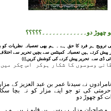
و چھوڑ دو۔۔۔۔۔۔۔۔۔۔۔۔۔؟؟؟؟؟
ی ترویج ہر فرد کا حق ہے ۔ ہم بھی تعصبانہ نظریات کو با
 پیش کرتے ہیں تعصبانہ کمینٹس سے بچیں تحریر سے اختلاف
 ئی ڈی سے تحریر پیش کرنے کی کوشش کریں)))
انی وسوسوں کا شکار ہوکر اس چکر میں 
رادوں نے سیدنا عمر بن عبد العزیز کے مزار
حرمتی کی تو جو اپنے مزار کو نہ بچا سکا 
 کو چھوڑ دو
یر و صاحبان مزار بے بس ہیں قابو نہیں ہو رہا