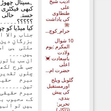
ادیب‏ شیخ
ہسپتال چھوڑ د
علی
کبھی فیکٹری 
طنطاوی
خستہ حالی 
کی یاداشت
؟؟؟؟؟۔۔۔۔۔۔۔
🌺
کیا میڈیا کو چھ
حرام_کوچ...
جناب والا ا
بزرگانِ دین
10 شوال
ملتی ہی اس
المکرم :یوم
ولادت
ہیں۔۔۔۔
باسعادت 💓
ان سب باتوں
اعلٰی
جس طرح لکھ
حضرت ام...
چلوں تقدیر
مبرم حقیق
گلوبل ویلج
تین۔۔۔۔۔۔۔۔
اورمستقبل
مبرم حقیقی ک
کی پیش
بندی،
کے محبوب بن
تحریر:
ہیں تو انہی
(ڈاکٹر)