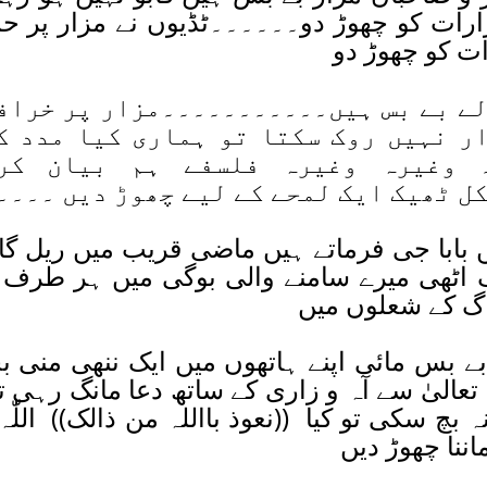
زارات کو چھوڑ دو۔۔۔۔۔۔ٹڈیوں نے مزار پر حم
ات کو چھوڑ دو
ے بے بس ہیں۔۔۔۔۔۔۔۔۔۔۔مزار پر خراف
ر نہیں روک سکتا تو ہماری کیا مدد ک
۔ وغیرہ وغیرہ فلسفے ہم بیان کر
ل ٹھیک ایک لمحے کے لیے چھوڑ دیں ۔۔۔۔
ں بابا جی فرماتے ہیں ماضی قریب میں ریل گا
 اٹھی میرے سامنے والی بوگی میں ہر طرف 
گ کے شعلوں میں
ے بس مائی اپنے ہاتھوں میں ایک ننھی منی ب
ّٰہ تعالیٰ سے آہ و زاری کے ساتھ دعا مانگ رہی 
بچ سکی تو کیا ((نعوذ بااللہ من ذالک)) اللّٰہ
اننا چھوڑ دیں