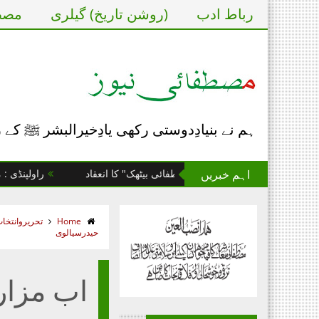
رباط ادب
(روشن تاریخ) گیلری
مصطف
ہم نے بنیادِدوستی رکھی یادِخیرالبشر ﷺ کے
اہم خبریں
 کے یومِ تاسیس پر "مصطفائی بیٹھک" کا انعقاد
راولپنڈی : مصطفائی
Home
تحریروانتخا
حیدرسیالوی
اب مزار