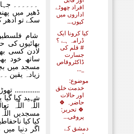
۔۔۔۔۔۔ جہاز ک
افراد چھوٹے
ڈھیر میں پھن
اداروں میں
سکے تو ادھر ک
کیوں...
کیا کرونا ایک
شام فلسطین 
ڈرامہ ہے ؟
بھائیوں کی حا
# قلم کی
لادن کسی بھی
جسارت
ساتھ خود بھ
ڈاکٹروقاص
مسجد میں بچیا
_...
زیادہ یقین ۔۔
موضوع:
خدمت خلق
.............. 
اور حالات
شہید کیا گیا 
حاضرہ 🍀
اللّٰہ اللّٰہ
🍀 تحریر:
مسجدیں اللّٰ
پروفی...
کیا کیا ناحفاط
اگر دنیا میں 
دمشق کے