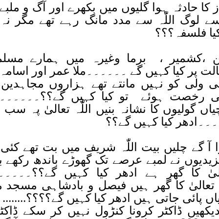
ا حادثہ ہوا گلیوں میں بکھرے اور آگ و ملبے
سے لوگ اللّٰہ سے مدد مانگ رہے تھے مگر نہ 
یا فلسفہ؟؟؟
،کشمیر ، برما وغیرہ میں ہمارے مسلم
لت پر کیا کہیں گے ۔۔۔۔۔۔ملا عمر اور اسامہ
 ولی کو نہیں مانتے تھے ہزاروں مجاہدین 
ی رخصت ہوئے تو کیا کہیں گے؟؟۔۔۔۔۔۔ل
ں گولیوں کا نشانہ بنیں اللّٰہ تعالیٰ پہ سب
۔۔۔ادھر کیا کہیں گے؟؟
تھوڑا آ گے چلیں بیت اللّٰہ شریف میں بت تھے کئی 
یزیدیوں نے لمبے عرصے تک گھوڑے باندھ رکھے 
 تعالیٰ کا گھر ہے ادھر کیا کہیں گے؟؟۔۔۔۔
ہ تعالیٰ کا گھر ہیں فیصل و بادشاہی مسجد م
یاں پائی جاتی ہیں ادھر کیا کہیں گے؟؟؟؟........
دیکھیں ڈاکٹر کرونا کنڑول نہیں کر سکے ڈاکٹ