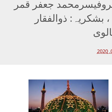
پروفیسرمحمد جعفر قمر
 بشکریہ: ذوالفقار
لوی