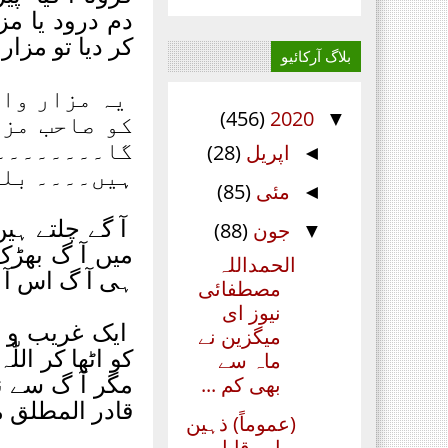
دم درود یا م
کر دیا تو مزار
بلاگ آرکائیو
یہ مزار وال
(456)
2020
کو صاحب مزا
▼
گا۔۔۔۔۔۔۔
اپریل
(28)
◄
ہیں۔۔۔۔ بلک
مئی
(85)
◄
آ گے چلتے ہی
جون
(88)
▼
میں آ گ بھڑک
الحمداللہ
ہی آ گ اس آ 
مصطفائی
نیوز ای
ایک غریب و ب
میگزین نے
کو اٹھا کر الل
ماہ سے
مگر آ گ سے نہ 
بھی کم ...
قادر المطلق م
(عموماً) ذہین
اور قابل