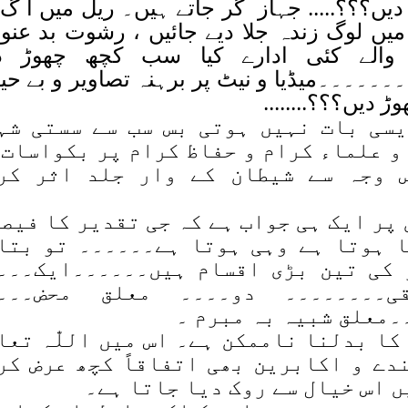
یں؟؟؟..... جہاز گر جاتے ہیں۔ ریل میں آ گ
میں لوگ زندہ جلا دیے جائیں ، رشوت بد عنوا
والے کئی ادارے کیا سب کچھ چھوڑ د
۔۔۔۔۔میڈیا و نیٹ پر برہنہ تصاویر و بے حیا
وڑ دیں؟؟؟........
یسی بات نہیں ہوتی بس سب سے سستی شہ
 و علماء کرام و حفاظ کرام پر بکواسات 
 وجہ سے شیطان کے وار جلد اثر کر
 پر ایک ہی جواب ہے کہ جی تقدیر کا فیص
ا ہوتا ہے وہی ہوتا ہے۔۔۔۔۔۔ تو بتا
 کی تین بڑی اقسام ہیں۔۔۔۔۔۔ایک۔۔۔
ی۔۔۔۔۔۔۔۔ دو۔۔۔۔ معلق محض۔۔۔
معلق شبیہ بہ مبرم ۔
ا بدلنا ناممکن ہے۔ اس میں اللّٰہ تعال
دے و اکابرین بھی اتفاقاً کچھ عرض کر
ں اس خیال سے روک دیا جاتا ہے۔