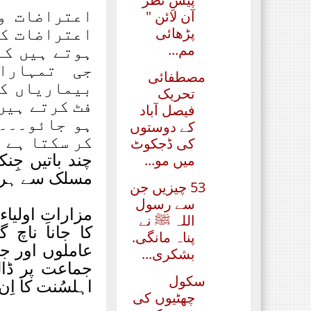
اعتراضات و 
آن لائن "
اعتراضات کر
پڑھائی
ہوتے ہیں کہ
مم...
جی تمہارا 
مصطفائی
بیماریاں کن
تحریک
فٹ کرتے ہیں
فیصل آباد
ہو جائو۔۔۔
کے دوستوں
کر سکتا ہے 
کی ڈجکوٹ
چند باتیں جِن
میں مو...
مسلک سے ہر گِ
53 چیزیں جن
سے رسول
مزاراتِ اولیاء
اللہ ﷺ نے
کا جانا ناچ 
پناہ مانگی.
عاملوں اور جع
بشکری...
جماعت پر ڈال
سکول
اہلسُنت کا اِ
چھٹیوں کی