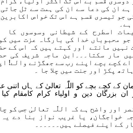
 دوسری قسم بے اس تک اکثر اولیاء کرام 
ہے ان کی دعا سے ان کی ہمت سے ٹل جاتی 
ی جو تیسری قسم ہے اس تک خواص اکابرین 
ہے۔
یمات اسطرح کے شیطانی وسوسوں کا 
جو محبوباں خدا کی بارگاہ عزت میں کو
 نہیں مانتے اور کہتے ہیں کہ اس کے حض
یں مار سکتا۔۔۔ابن ماجہ شریف کی حد
اے کچے بچے اپنے رب سے جھگڑنے والے! اپ
اتھ پکڑ اور جنت میں چلا جا ۔
ن کے کچے بچے کو اللّٰہ تعالیٰ کے ہاں اتنی 
ن بزرگان دین و اولیاء کرام کامقام کیا 
ر اور واضح ہے کہ اللّٰہ تعالیٰ جس کو چا
ہ خواجگان، یا غریب نواز بنا دے یہ 
ر کے اپنے فیصلے ہیں۔۔۔۔۔۔