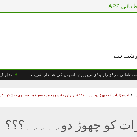
ائی APP
 رشتے سے
 مرکز راولپنڈی میں یوم تاسیس کی شاندار تقریب
ضلع فیصل آباد 
ب
اب مزارات کو چھوڑ دو۔۔۔۔۔؟؟؟ تحریر: پروفیسرمحمد جعفر قمر سیالوی ، بشکریہ: ذو
ات کو چھوڑ دو۔۔۔۔۔؟؟؟