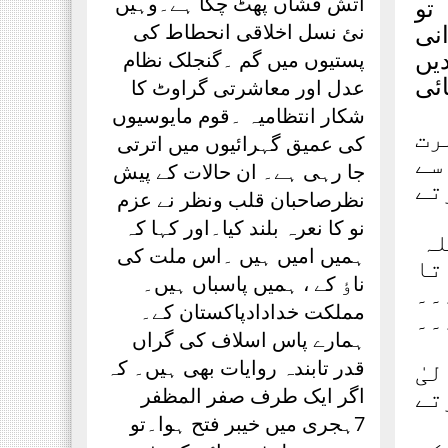
آتش فشاں پھٹ چکا ہے۔وہیں
 تو
نی
نئ نسل اخلاقی انحطاط کی
یں
پستیوں میں گم ۔گنجلک نظام
ئی
عدل اور معاشرتی گراوٹ کا
شکار انتظامیہ ۔قوم مایوسیوں
رت
کی عمیق گہرائیوں میں اترتی
سے
جا رہی ہے۔ ان حالات کے پیش
تے
نظرصاحبان قلب ونظر نے عزم
نو کا نعرہ بلند کیا۔اور کہا کہ
لہ
ہمیں امیں ہیں ۔اس ملت کی
تا
ناٶ کے ، ہمیں پاسباں ہیں۔
۔۔
مملکت خدادادپاکستان کے۔
۔۔
ہمارے پاس اسلاف کی گراں
قدر تابندہ روایات بھی ہیں۔ کہ
یٰ
تے
اگر ایک طرف صفر المظفر
7ہجری میں خیبر فتح ہوا۔تو