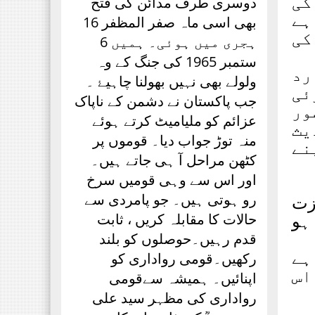
کی
دوسری طرف مدائن کی فتح
ہے
بھی اسی ماہ صفر المظفر 16
کی
ہجری میں ہوئی۔ ہمیں 6
ستمبر 1965 کی جنگ کے وہ
رد
ولولے بھی نہیں بھولنا چاہیۓ ۔
ئی
جب پاکستان نے دشمن کے ناپاک
ور
عزائم کو ملیامیٹ کرتے ہوئے
یث
منہ توڑ جواب دیا۔ قوموں پر
نے
کٹھن مراحل آ ہی جاتے ہیں۔
اور اس سے وہی قومیں سرخ
رو ہوتی ہیں۔ جو پامردی سے
عزت
ہو
حالات کا مقابلہ کریں ، ثابت
قدم رہیں۔حوصلوں کو بلند
ہے
رکھیں۔قومی رواداری کو
اس
اپنائیں۔ ہمیشہ سےقومی
رواداری کی مظہر سید علی