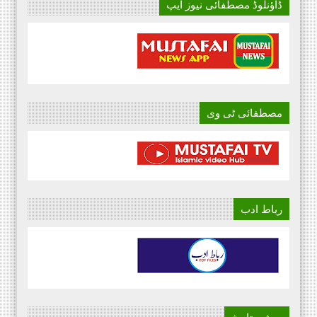
ڈاؤنلوڈ مصطفائی نیوز ایپ
مصطفائی ٹی وی
رباط ادب
روشن تاریخ