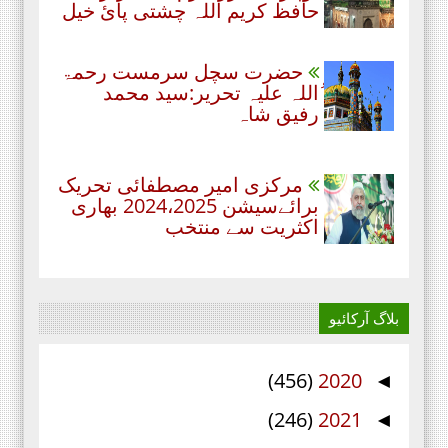
حافظ کریم اللہ چشتی پائ خیل
حضرت سچل سرمست رحمۃ
ُاللہ علیہ تحریر:سید محمد
رفیق شاہ
مرکزی امیر مصطفائی تحریک
برائےسیشن 2024،2025 بھاری
اکثریت سے منتخب
بلاگ آرکائیو
(456)
2020
◄
(246)
2021
◄