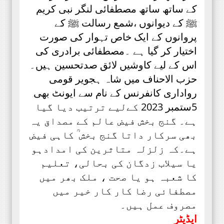
کے ساتھ ساتھ مصطفائی لنگر نبی کریم
ﷺ کے دیوانوں ،شمع رسالت ﷺ کے
پروانوں کے ایک خاص تہوار کی صورت
اختیار کر گیا ہے ۔مصطفائی برادری کی
اس کے لیے کاوشیں لائق صدتحسین ہیں۔
حزب الاحناف میں شاہ ہجویر قومی
رواداری کانفرنس کے نام سے ایونٹ بھی
5ستمبر 2023 کےلیے ترتیب دیا گیا
ہے۔ گنج بخش فیض عالم کے مصداق یہ
بھی سرکار داتا گنج بخش ؒ کاہی فیض
ہے۔کہ زلزلہ متاثرین کی امدادہو
یا سیلاب زدگان کی بحالی، تعلیم
کا شعبہ ہو یا صحت ، ملک بھر میں
مصطفائی رضا کار کار خیر میں
مصروف عمل ہیں۔
ایڈیٹر