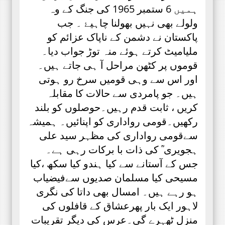
ہمیں 6 ستمبر 1965 کی جنگ کے وہ
ولولے بھی نہیں بھولنا چاہیۓ ۔ جب
پاکستان نے دشمن کے ناپاک عزائم کو
ملیامیٹ کرتے ہوئے منہ توڑ جواب دیا۔
قوموں پر کٹھن مراحل آ ہی جاتے ہیں۔
اور اس سے وہی قومیں سرخ رو ہوتی
ہیں۔ جو پامردی سے حالات کا مقابلہ
کریں ، ثابت قدم رہیں۔حوصلوں کو بلند
رکھیں۔قومی رواداری کو اپنائیں۔ ہمیشہ
سےقومی رواداری کی مظہر سید علی
ہجویری ؒ کی ذات با برکات رہی ہے۔
جس کے آستانے سے کیا ہندو کیا سکھ ،کیا
مسیحی کیا مسلمان صدیوں سےفیضیاب
ہو رہے ہیں۔ امسال بھی داتا کی نگری
لاہور ایک بار پھرعشاق کے قافلوں کی
منزل ٹھہرے گی۔عرس کی دیگر تقریبات