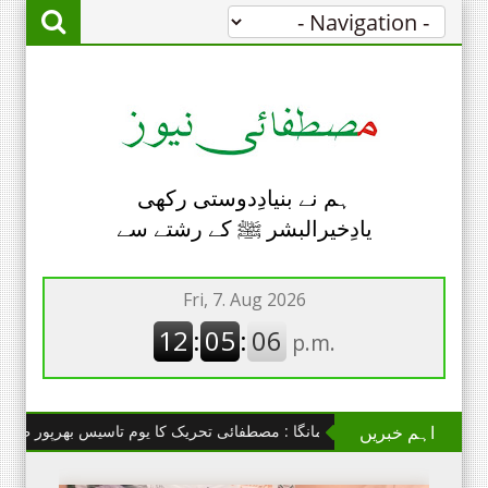
ہم نے بنیادِدوستی رکھی
یادِخیرالبشر ﷺ کے رشتے سے
اہم خبریں
چھانگا مانگا : مصطفائی تحریک کا یوم تاسیس بھرپور طریقے سے منا