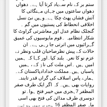
ستم بر کے نام سےیاد کرتا آیا ہے۔ دھواں
دھواں ساعتوں میں جہاں مہنگائی کا
آتش فشاں پھٹ چکا ہے۔وہیں نئ نسل
اخلاقی انحطاط کی پستیوں میں گم ۔
گنجلک نظام عدل اور معاشرتی گراوٹ کا
شکار انتظامیہ ۔قوم مایوسیوں کی عمیق
گہرائیوں میں اترتی جا رہی ہے۔ ان
حالات کے پیش نظرصاحبان قلب ونظر نے
عزم نو کا نعرہ بلند کیا۔اور کہا کہ ہمیں
امیں ہیں ۔اس ملت کی ناٶ کے ، ہمیں
پاسباں ہیں۔مملکت خدادادپاکستان کے۔
ہمارے پاس اسلاف کی گراں قدر تابندہ
روایات بھی ہیں۔ کہ اگر ایک طرف صفر
المظفر 7ہجری میں خیبر فتح ہوا۔تو
دوسری طرف مدائن کی فتح بھی اسی
ماہ صفر المظفر 16 ہجری میں ہوئی۔