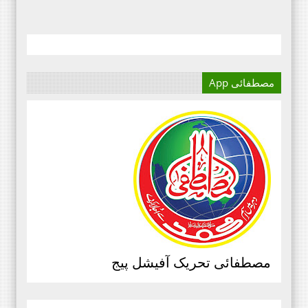
مصطفائی App
آج کا دور میڈیا کا دور ہے۔
اور کسی بھی کاز کے بہترین
نتائج کے لئے اس کی اہمیت سے
انکار نہیں کیا جا سکتا۔سعید
علی عمران مصطفائی تحریک فیصل
آباد ڈویژن ۔
مرکزی سرکلر نمبر3،جولائی
2020ء،مصطفائی تحریک،جناب حافظ
مصطفائی تحریک آفیشل پیج
قاسم مصطفائی سیکرٹری جنرل
پیغام بنام ذمہ داران مصطفائی