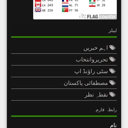
لیبلز
اہم خبریں
تحریروانتخاب
سٹی راؤنڈ اپ
مصطفائی پاکستان
نقطہِ نظر
رابطہ فارم
نام