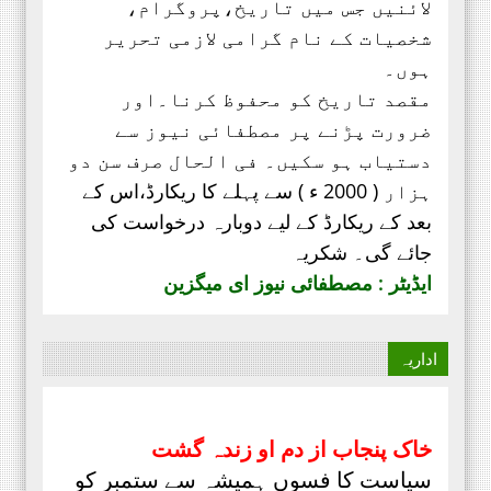
لائنیں جس میں تاریخ،پروگرام،
شخصیات کے نام گرامی لازمی تحریر
ہوں۔
مقصد تاریخ کو محفوظ کرنا۔اور
ضرورت پڑنے پر مصطفائی نیوز سے
دستیاب ہو سکیں۔ فی الحال صرف
سن دو
ہزار ( 2000 ء ) سے پہلے کا ریکارڈ،
اس کے
بعد کے ریکارڈ کے لیے دوبارہ درخواست کی
جائے گی۔ شکریہ
ایڈیٹر : مصطفائی نیوز ای میگزین
اداریہ
خاک پنجاب از دم او زندہ گشت
سیاست کا فسوں ہمیشہ سے ستمبر کو