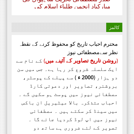
مبارکباد انجمن طلباء اسلام کی
موجودہ مرکزی قیادت مبارکباد کی
مستحق ہے۔ کہ جنہوں نے حیی علی
الفلاح،
کالمز
محترم احباب تاریخ کو محفوظ کرنے کے نقطہ
نظر سےمصطفائی نیوز
(
روشن تاریخ تصاویر کے آئینے میں
)
کے نام سے
ایک سلسلہ شروع کر رہا ہے۔ جس میں سن
دو ہزار (
2000 ء
) سے پہلے کے پوسٹر،
بروشئر،
تصاویر اور
دعوتی کارڈ
مصطفائی نیوز میں پوسٹ ہو سکیں گے ۔
احباب متذکرہ بالا میٹیریل ان باکس
میں سینڈ کر سکتے ہیں ۔ مصطفائی
نیوز میں اپ لوڈ کردیا جائے گا ۔
تصویر کے لئے ضروری ہے ساتھ دو