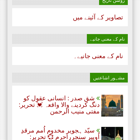
تصاویر کے آئینے میں
نام‌ کے معنی جانیے
نام‌ کے معنی جانیے۔
مشہور اشاعتیں
شق صدر : انسانی عقول کو
دنگ کردینے والا واقعہ 💓 تحریر:
مفتی منیب الرحمن
سیّد ہجویر مخدوم اُمم مرقدِ
اُوپیر سنجرراحرم 💞 تحریر: