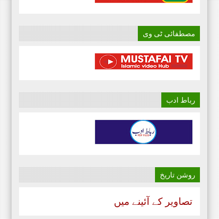
مصطفائی ٹی وی
رباط ادب
روشن تاریخ
تصاویر کے آئینے میں