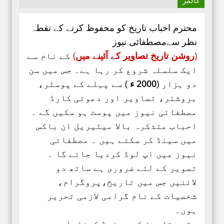
محترم احباب تاریخ کو محفوظ کرنے کے نقطہ
نظر سےمصطفائی نیوز
(
روشن تاریخ تصاویر کے آئینے میں
)
کے نام سے
ایک سلسلہ شروع کر رہا ہے۔ جس میں سن
دو ہزار (
2000 ء
) سے پہلے کے پوسٹر،
بروشئر،
تصاویر اور
دعوتی کارڈ
مصطفائی نیوز میں پوسٹ ہو سکیں گے ۔
احباب متذکرہ بالا میٹیریل ان باکس
میں سینڈ کر سکتے ہیں ۔ مصطفائی
نیوز میں اپ لوڈ کردیا جائے گا ۔
تصویر کے لئے ضروری ہے ساتھ دو
لائنیں جس میں تاریخ،پروگرام،
شخصیات کے نام گرامی لازمی تحریر
ہوں۔
مقصد تاریخ کو محفوظ کرنا۔اور