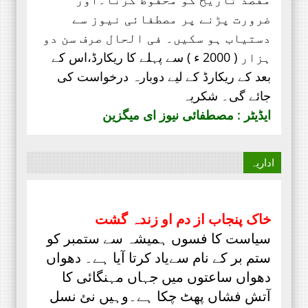
ضرورت پڑنے پر مصطفائی نیوز سے
دستیاب ہو سکیں۔ فی الحال صرف
سن دو
ہزار ( 2000 ء ) سے پہلے کا ریکارڈ،
اس کے
بعد کے ریکارڈ کے لیے دوبارہ درخواست کی
جائے گی۔ شکریہ
ایڈیٹر : مصطفائی نیوز ای میگزین
اداریہ
خاک پنجاب از دم او زندہ گشت
سیاست کا فسوں ہمیشہ سے ستمبر کو
ستم بر کے نام سےیاد کرتا آیا ہے۔ دھواں
دھواں ساعتوں میں جہاں مہنگائی کا
آتش فشاں پھٹ چکا ہے۔وہیں نئ نسل