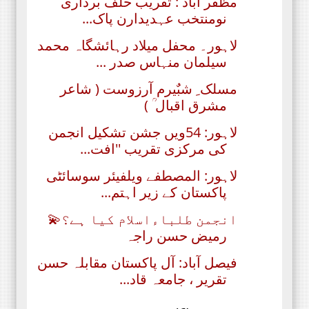
مظفر آباد : تقریب حلف برداری
نومنتخب عہدیدارن پاک...
لاہور۔ محفل میلاد رہائشگاہ محمد
سیلمان منہاس صدر ...
مسلک ِ شبٌیرم آرزوست ( شاعر
مشرق اقبال ؒ )
لاہور: 54ویں جشن تشکیل انجمن
کی مرکزی تقریب ''افت...
لاہور: المصطفے ویلفیئر سوسائٹی
پاکستان کے زیر اہتم...
انجمن طلباءاسلام کیا ہے؟💫
رمیض حسن راجہ
فیصل آباد: آل پاکستان مقابلہ حسن
تقریر ، جامعہ قاد...