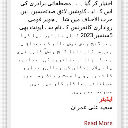
اختیار کر گیا ہے ۔مصطفائی برادری کی
اس کے لیے کاوشیں لائق صدتحسین ہیں۔
حزب الاحناف میں شاہ ہجویر قومی
رواداری کانفرنس کے نام سے ایونٹ بھی
5ستمبر 2023 کےلیے ترتیب دیا گیا
ہے۔ گنج بخش فیض عالم کے مصداق یہ
بھی سرکار داتا گنج بخش ؒ کاہی فیض
ہے۔کہ زلزلہ متاثرین کی امدادہو
یا سیلاب زدگان کی بحالی، تعلیم
کا شعبہ ہو یا صحت ، ملک بھر میں
مصطفائی رضا کار کار خیر میں
مصروف عمل ہیں۔
ایڈیٹر
سعید علی عمران
Read More