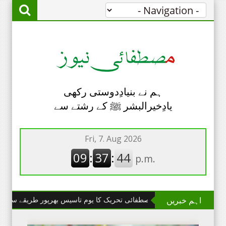
ہم نے بنیادِدوستی رکھی
یادِخیرالبشر ﷺ کے رشتے سے
اہم خبریں
گا مانگا : مصطفائی تحریک کا یوم تاسیس بھرپور طریقے سے منایا گیا۔