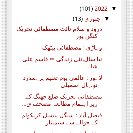
(101)
2022
▼
جنوری
(13)
▼
درود و سلام نائٹ مصطفائی تحریک
کنگن پور
وہاڑی : مصطفائی بیٹھک
نیا سال،نئی زندگی ✏ قاسم علی
شاہ
لاہور : عالمی یوم تعلیم پرہمدرد
نونہال اسمبلی
مصطفائی تحريک ضلع جھنگ کے
زیر اہتمام مطالعہ مصحف ق...
فیصل آباد : سنگل نیشنل کریکولم
کے حوالے سے سیمینار