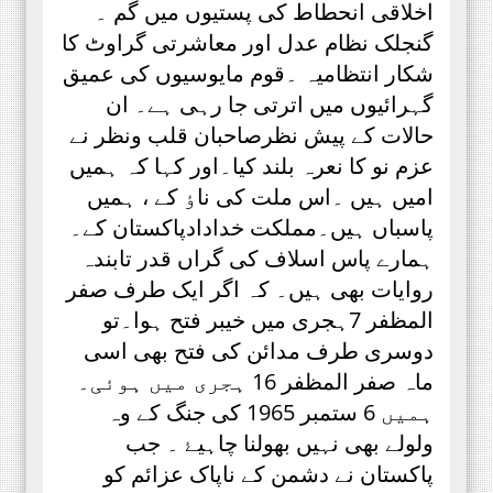
اخلاقی انحطاط کی پستیوں میں گم ۔
گنجلک نظام عدل اور معاشرتی گراوٹ کا
شکار انتظامیہ ۔قوم مایوسیوں کی عمیق
گہرائیوں میں اترتی جا رہی ہے۔ ان
حالات کے پیش نظرصاحبان قلب ونظر نے
عزم نو کا نعرہ بلند کیا۔اور کہا کہ ہمیں
امیں ہیں ۔اس ملت کی ناٶ کے ، ہمیں
پاسباں ہیں۔مملکت خدادادپاکستان کے۔
ہمارے پاس اسلاف کی گراں قدر تابندہ
روایات بھی ہیں۔ کہ اگر ایک طرف صفر
المظفر 7ہجری میں خیبر فتح ہوا۔تو
دوسری طرف مدائن کی فتح بھی اسی
ماہ صفر المظفر 16 ہجری میں ہوئی۔
ہمیں 6 ستمبر 1965 کی جنگ کے وہ
ولولے بھی نہیں بھولنا چاہیۓ ۔ جب
پاکستان نے دشمن کے ناپاک عزائم کو