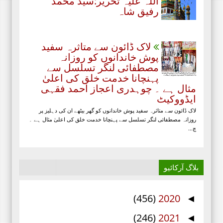
ُاللہ علیہ تحریر:سید محمد
رفیق شاہ
لاک ڈائون سے متاثرہ سفید
پوش خاندانوں کو روزانہ
مصطفائی لنگر تسلسل سے
پہنچانا خدمت خلق کی اعلیٰ
مثال ہے ۔ چوہدری اعجاز احمد فقہی
ایڈووکیٹ
لاک ڈائون سے متاثرہ سفید پوش خاندانوں کو گھر بیٹھے ان کی دہلیز پر
روزانہ مصطفائی لنگر تسلسل سے پہنچانا خدمت خلق کی اعلیٰ مثال ہے ۔
چ...
بلاگ آرکائیو
(456)
2020
◄
(246)
2021
◄