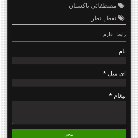
مصطفائی پاکستان
نقطہِ نظر
رابطہ فارم
نام
ای میل
*
پیغام
*