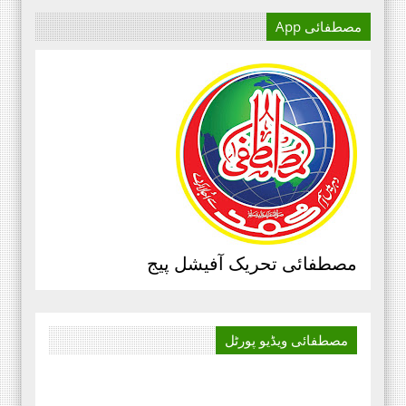
مصطفائی App
آج کا دور میڈیا کا دور ہے۔
اور کسی بھی کاز کے بہترین
نتائج کے لئے اس کی اہمیت سے
انکار نہیں کیا جا سکتا۔سعید
علی عمران مصطفائی تحریک فیصل
آباد ڈویژن ۔
مرکزی سرکلر نمبر3،جولائی
2020ء،مصطفائی تحریک،جناب حافظ
قاسم مصطفائی سیکرٹری جنرل
پیغام بنام ذمہ داران مصطفائی
مصطفائی تحریک آفیشل پیج
اسکولز و کالجز، محمد اسلم الوری
مصطفائی فاونڈیشن ، پاکستان،
‏صوبائی سرکلر نمبر 4 پنجاب
مصطفائی ویڈیو
پورٹل
شمالی ،مورخہ 13 جولائی 2020 ۔۔۔
بدلتے رنگ ۔۔۔۔ رھے نام اللہ کا