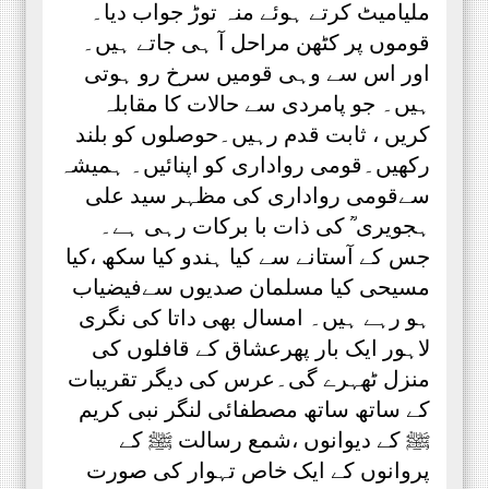
ملیامیٹ کرتے ہوئے منہ توڑ جواب دیا۔
قوموں پر کٹھن مراحل آ ہی جاتے ہیں۔
اور اس سے وہی قومیں سرخ رو ہوتی
ہیں۔ جو پامردی سے حالات کا مقابلہ
کریں ، ثابت قدم رہیں۔حوصلوں کو بلند
رکھیں۔قومی رواداری کو اپنائیں۔ ہمیشہ
سےقومی رواداری کی مظہر سید علی
ہجویری ؒ کی ذات با برکات رہی ہے۔
جس کے آستانے سے کیا ہندو کیا سکھ ،کیا
مسیحی کیا مسلمان صدیوں سےفیضیاب
ہو رہے ہیں۔ امسال بھی داتا کی نگری
لاہور ایک بار پھرعشاق کے قافلوں کی
منزل ٹھہرے گی۔عرس کی دیگر تقریبات
کے ساتھ ساتھ مصطفائی لنگر نبی کریم
ﷺ کے دیوانوں ،شمع رسالت ﷺ کے
پروانوں کے ایک خاص تہوار کی صورت