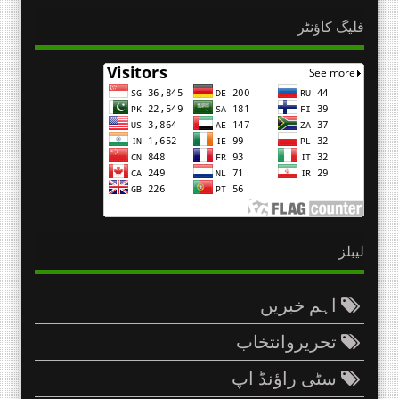
فلیگ کاؤنٹر
لیبلز
اہم خبریں
تحریروانتخاب
سٹی راؤنڈ اپ