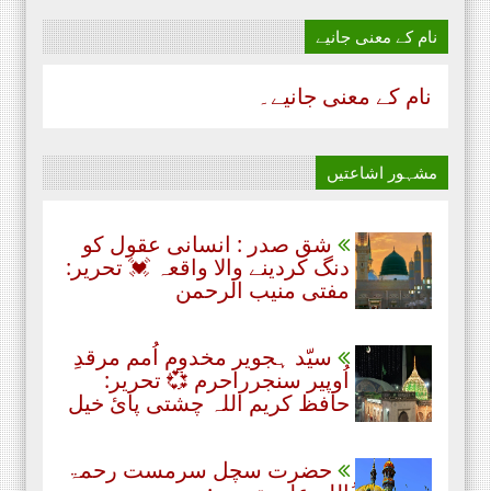
نام‌ کے معنی جانیے
نام‌ کے معنی جانیے۔
مشہور اشاعتیں
شق صدر : انسانی عقول کو
دنگ کردینے والا واقعہ 💓 تحریر:
مفتی منیب الرحمن
سیّد ہجویر مخدوم اُمم مرقدِ
اُوپیر سنجرراحرم 💞 تحریر:
حافظ کریم اللہ چشتی پائ خیل
حضرت سچل سرمست رحمۃ