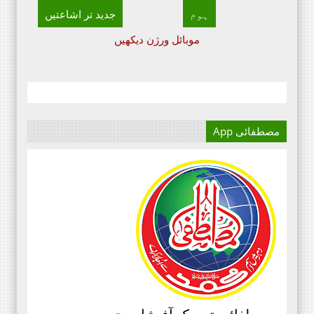
ہوم
جدید تر اشاعتیں
موبائل ورژن دیکھیں
مصطفائی App
آج کا دور میڈیا کا دور ہے۔
اور کسی بھی کاز کے بہترین
نتائج کے لئے اس کی اہمیت سے
انکار نہیں کیا جا سکتا۔سعید
علی عمران مصطفائی تحریک فیصل
آباد ڈویژن ۔
مرکزی سرکلر نمبر3،جولائی
2020ء،مصطفائی تحریک،جناب حافظ
قاسم مصطفائی سیکرٹری جنرل
پیغام بنام ذمہ داران مصطفائی