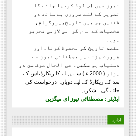
نیوز میں اپ لوڈ کردیا جائے گا ۔
تصویر کے لئے ضروری ہے ساتھ دو
لائنیں جس میں تاریخ،پروگرام،
شخصیات کے نام گرامی لازمی تحریر
ہوں۔
مقصد تاریخ کو محفوظ کرنا۔اور
ضرورت پڑنے پر مصطفائی نیوز سے
دستیاب ہو سکیں۔ فی الحال صرف
سن دو
ہزار ( 2000 ء ) سے پہلے کا ریکارڈ،
اس کے
بعد کے ریکارڈ کے لیے دوبارہ درخواست کی
جائے گی۔ شکریہ
ایڈیٹر : مصطفائی نیوز ای میگزین
اداریہ