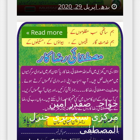
بدھ, اپریل 29, 2020
Read more »
خواجہ صفدر امین
مرکزی سیکرٹری جنرل
المصطفٰی