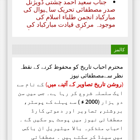
مبارکباد انجمن طلباء اسلام کی
موجودہ مرکزی قیادت مبارکباد کی
مستحق ہے۔ کہ جنہوں نے حیی علی
الفلاح،
کالمز
محترم احباب تاریخ کو محفوظ کرنے کے نقطہ
نظر سےمصطفائی نیوز
(
روشن تاریخ تصاویر کے آئینے میں
)
کے نام سے
ایک سلسلہ شروع کر رہا ہے۔ جس میں سن
دو ہزار (
2000 ء
) سے پہلے کے پوسٹر،
بروشئر،
تصاویر اور
دعوتی کارڈ
مصطفائی نیوز میں پوسٹ ہو سکیں گے ۔
احباب متذکرہ بالا میٹیریل ان باکس
میں سینڈ کر سکتے ہیں ۔ مصطفائی