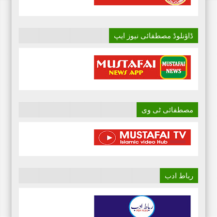
ڈاؤنلوڈ مصطفائی نیوز ایپ
مصطفائی ٹی وی
رباط ادب