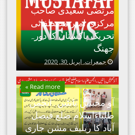
مرتضی سعیدی صاحب
مرکزی امیر مصطفائی
تحریک پاکستان کا دورہ
جھنگ
جمعرات, اپریل 30, 2020
Read more »
آو محبتیں بانٹیں۔انجمن
طلباءاسلام ضلع فیصل
آباد کا ریلیف مشن جاری