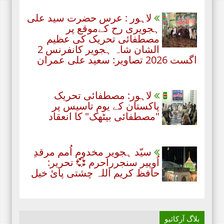
لاہور : عرس حضرت سید علی
ہجویری رح کےموقع پر
مصطفائی تحریک کی عظیم
الشان شاہ ہجویر کانفرنس 2
اگست 2026 تصاویر: سعید علی عمران
لاہور: مصطفائی تحریک
پاکستان کے یومِ تاسیس پر
"مصطفائی بیٹھک" کا انعقاد
سیّد ہجویر مخدوم اُمم مرقدِ
اُوپیر سنجرراحرم 💞 تحریر:
حافظ کریم اللہ چشتی پائ خیل
بلاگ آرکائیو