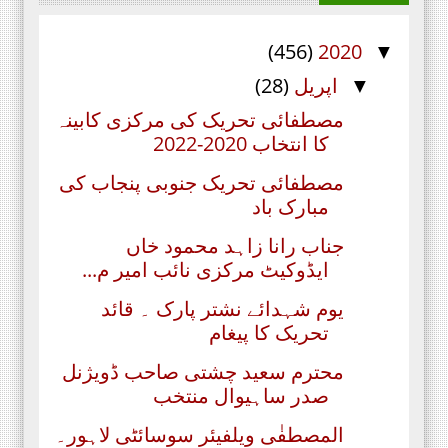
(456)
2020
▼
اپریل
(28)
▼
مصطفائی تحریک کی مرکزی کابینہ
کا انتخاب 2020-2022
مصطفائی تحریک جنوبی پنجاب کی
مبارک باد
جناب رانا زاہد محمود خاں
ایڈوکیٹ مرکزی نائب امیر م...
یوم شہدائے نشتر پارک ۔ قائد
تحریک کا پیغام
محترم سعید چشتی صاحب ڈویژنل
صدر ساہیوال منتخب
المصطفٰی ویلفیئر سوسائٹی لاہور۔