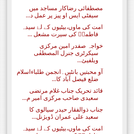
مصطفائی رضاکار مساجد میں
سیفٹی ایس او پیز پر عمل د...
امت کی ماوں،بیٹیوں کے لۓ سیدہ
فاطمہؑ کی سیرت مشعل ...
خواجہ صفدر امین مرکزی
سیکرٹری جنرل المصطفٰی
ویلفیئ...
آو محبتیں بانٹیں۔انجمن طلباءاسلام
ضلع فیصل آباد کا...
قائد تحریک جناب غلام مرتضی
سعیدی صاحب مرکزی امیر م...
جناب ذوالفقار حیدر سیالوی کا
سعید علی عمران ڈویژنل...
امت کی ماوں،بیٹیوں کے لۓ سیدہ