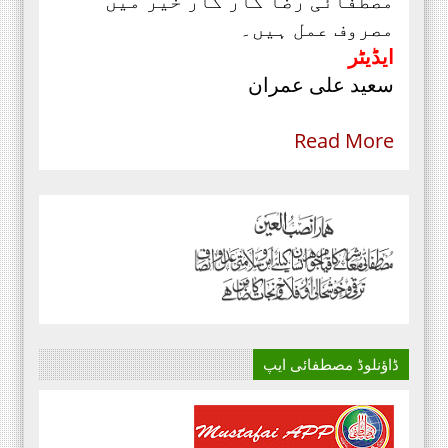
مصطفائی رضا کار کار خیر میں
مصروف عمل ہیں۔
ایڈیٹر
سعید علی عمران
Read More
ڈاؤنلوڈ مصطفائی ایپ