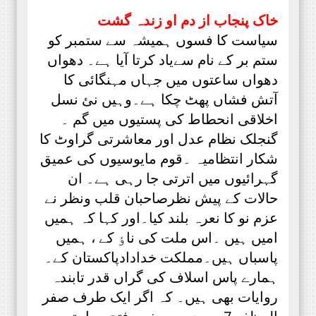
خاک پنجاب از دم او زندہ گشت
سیاست کا فسوں ہمیشہ سے ستمبر کو
ستم بر کے نام سےیاد کرتا آیا ہے۔ دھواں
دھواں ساعتوں میں جہاں مہنگائی کا
آتش فشاں پھٹ چکا ہے۔وہیں نئ نسل
اخلاقی انحطاط کی پستیوں میں گم ۔
گنجلک نظام عدل اور معاشرتی گراوٹ کا
شکار انتظامیہ ۔قوم مایوسیوں کی عمیق
گہرائیوں میں اترتی جا رہی ہے۔ ان
حالات کے پیش نظرصاحبان قلب ونظر نے
عزم نو کا نعرہ بلند کیا۔اور کہا کہ ہمیں
امیں ہیں ۔اس ملت کی ناٶ کے ، ہمیں
پاسباں ہیں۔مملکت خدادادپاکستان کے۔
ہمارے پاس اسلاف کی گراں قدر تابندہ
روایات بھی ہیں۔ کہ اگر ایک طرف صفر