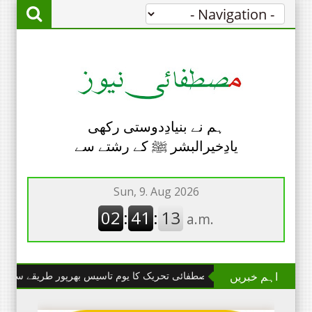
ہم نے بنیادِدوستی رکھی
یادِخیرالبشر ﷺ کے رشتے سے
اہم خبریں
ا مانگا : مصطفائی تحریک کا یوم تاسیس بھرپور طریقے سے منایا گیا۔