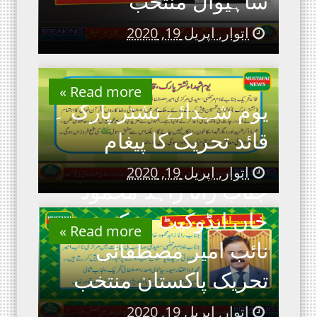
ساہیوال منتخب
اتوار, اپریل 19, 2020
Read more »
یوم شہدائے نشتر پارک ۔
قائد تحریک کا پیغام
اتوار, اپریل 19, 2020
جناب رانا زاہد محمود
خاں ایڈوکیٹ مرکزی
Read more »
نائب امیر مصطفائی
تحریک پاکستان منتخب
اتوار, اپریل 19, 2020