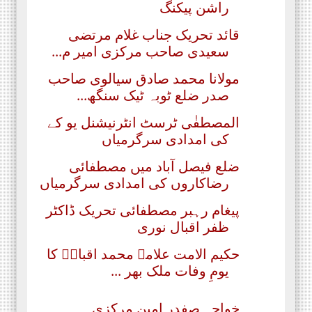
راشن پیکنگ
قائد تحریک جناب غلام مرتضی
سعیدی صاحب مرکزی امیر م...
مولانا محمد صادق سیالوی صاحب
صدر ضلع ٹوبہ ٹیک سنگھ...
المصطفٰی ٹرسٹ انٹرنیشنل یو کے
کی امدادی سرگرمیاں
ضلع فیصل آباد میں مصطفائی
رضاکاروں کی امدادی سرگرمیاں
پیغام رہبر مصطفائی تحریک ڈاکٹر
ظفر اقبال نوری
حکیم الامت علامہ محمد اقبالؒ کا
یومِ وفات ملک بھر ...
خواجہ صفدر امین مرکزی