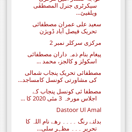
سیکرٹری جنرل المصطفٰی
ویلفیئ...
سعید علی عمران مصطفائی
تحریک فیصل آباد ڈویژن
مرکزی سرکلر نمبر 2
پیغام بنام ذمہ داران مصطفائی
اسکولز و کالجز، محمد ...
مصطفائی تحریک پنجاب شمالی
کی مشاورتی کونسل کامساجد...
مصطفا ئی کونسل پنجاب کے
اجلاس مورخہ 3 مئی 2020 کا ...
Dastoor Ul Amal
بدلتے رنگ ۔۔۔۔ رھے نام اللہ کا
تحریر ۔۔۔ مظہر سلی...