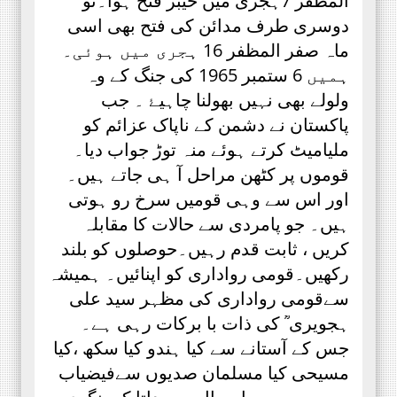
المظفر 7ہجری میں خیبر فتح ہوا۔تو
دوسری طرف مدائن کی فتح بھی اسی
ماہ صفر المظفر 16 ہجری میں ہوئی۔
ہمیں 6 ستمبر 1965 کی جنگ کے وہ
ولولے بھی نہیں بھولنا چاہیۓ ۔ جب
پاکستان نے دشمن کے ناپاک عزائم کو
ملیامیٹ کرتے ہوئے منہ توڑ جواب دیا۔
قوموں پر کٹھن مراحل آ ہی جاتے ہیں۔
اور اس سے وہی قومیں سرخ رو ہوتی
ہیں۔ جو پامردی سے حالات کا مقابلہ
کریں ، ثابت قدم رہیں۔حوصلوں کو بلند
رکھیں۔قومی رواداری کو اپنائیں۔ ہمیشہ
سےقومی رواداری کی مظہر سید علی
ہجویری ؒ کی ذات با برکات رہی ہے۔
جس کے آستانے سے کیا ہندو کیا سکھ ،کیا
مسیحی کیا مسلمان صدیوں سےفیضیاب