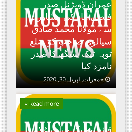
عمران ڈویژنل صدر
فیصل آباد کی مشاورت
سے مولانا محمد صادق
سیالوی صاحب کو ضلع
ٹوبہ ٹیک سنگھ کا صدر
نامزد کیا
جمعرات, اپریل 30, 2020
Read more »
قائد تحریک جناب غلام