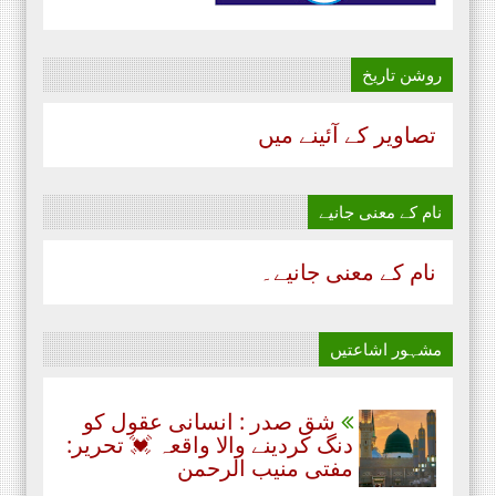
روشن تاریخ
تصاویر کے آئینے میں
نام‌ کے معنی جانیے
نام‌ کے معنی جانیے۔
مشہور اشاعتیں
شق صدر : انسانی عقول کو
دنگ کردینے والا واقعہ 💓 تحریر:
مفتی منیب الرحمن