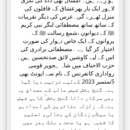
ہو رہے ہیں۔ امسال بھی داتا کی نگری
لاہور ایک بار پھرعشاق کے قافلوں کی
منزل ٹھہرے گی۔عرس کی دیگر تقریبات
کے ساتھ ساتھ مصطفائی لنگر نبی کریم
ﷺ کے دیوانوں ،شمع رسالت ﷺ کے
پروانوں کے ایک خاص تہوار کی صورت
اختیار کر گیا ہے ۔مصطفائی برادری کی
اس کے لیے کاوشیں لائق صدتحسین ہیں۔
حزب الاحناف میں شاہ ہجویر قومی
رواداری کانفرنس کے نام سے ایونٹ بھی
5ستمبر 2023 کےلیے ترتیب دیا گیا
ہے۔ گنج بخش فیض عالم کے مصداق یہ
بھی سرکار داتا گنج بخش ؒ کاہی فیض
ہے۔کہ زلزلہ متاثرین کی امدادہو
یا سیلاب زدگان کی بحالی، تعلیم
کا شعبہ ہو یا صحت ، ملک بھر میں