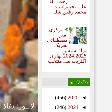
رحمۃ ُاللہ
علیہ تحریر:سید
محمد رفیق شاہ
مرکزی
امیر
مصطفائی
تحریک
برائےسیشن
2024،2025 بھاری
اکثریت سے منتخب
بلاگ آرکائیو
(456)
2020
◄
لاہور: نفاذ 
(246)
2021
◄