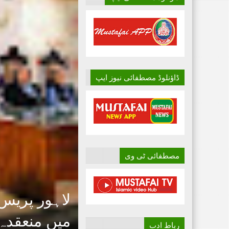
ڈاؤنلوڈ مصطفائی نیوز ایپ
مصطفائی ٹی وی
لاہور پریس
میں منعقدہ
رباط ادب