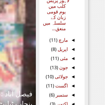
لاہور پریس
کلب میں
یوم قومی
زبان کے
سلسلہ میں
منعق...
مارچ
(11)
◄
اپریل
(8)
◄
مئی
(11)
◄
جون
(13)
◄
جولائی
(10)
◄
اگست
(11)
◄
فیصل آباد :
ستمبر
(6)
◄
پنجاب ٹیلنٹ
اکتوبر
(3)
◄