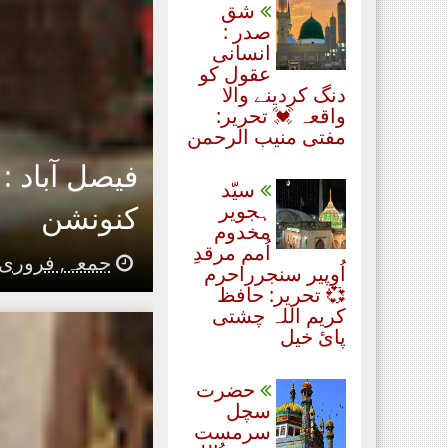
شق
صدر :
انسانی
عقول کو
دنگ کردینے والا
واقعہ 💓 تحریر:
مفتی منیب الرحمن
فیصل آباد :
سیّد
کنونشن
ہجویر
مخدوم
اُمم مرقدِ
جمعہ, فروری 25, 022
اُوپیر سنجرراحرم
💞 تحریر: حافظ
کریم اللہ چشتی
پائ خیل
حضرت
سچل
سرمست