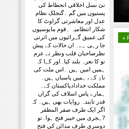
نئ نسل اخلاقی انحطاط کی
پستیوں میں گم ۔گنجلک نظام
عدل اور معاشرتی گراوٹ کا
شکار انتظامیہ ۔قوم مایوسیوں
کی عمیق گہرائیوں میں اترتی
جا رہی ہے۔ ان حالات کے پیش
نظرصاحبان قلب ونظر نے عزم
نو کا نعرہ بلند کیا۔اور کہا کہ
ہمیں امیں ہیں ۔اس ملت کی
ناٶ کے ، ہمیں پاسباں ہیں۔
مملکت خدادادپاکستان کے۔
ہمارے پاس اسلاف کی گراں
قدر تابندہ روایات بھی ہیں۔ کہ
اگر ایک طرف صفر المظفر
7ہجری میں خیبر فتح ہوا۔تو
دوسری طرف مدائن کی فتح