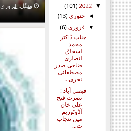
(101)
2022
منگل, فروری 22, 2022
▼
جنوری
(13)
◄
فروری
(6)
▼
جناب ڈاکٹر
محمد
اسحاق
انصاری
ضلعی صدر
مصطفائی
تحری...
فیصل آباد :
نصرت فتح
علی خان
آڈوٹوریم
میں پنجاب
ٹ...