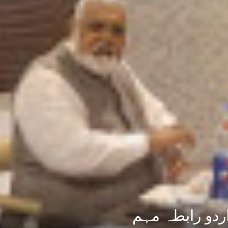
اردو رابطہ مہم