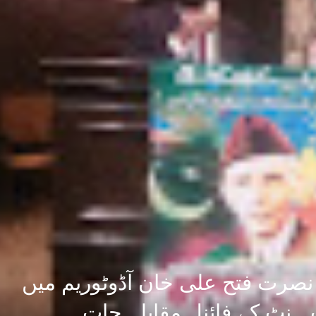
 نصرت فتح علی خان آڈوٹوریم میں
 ہنٹ کے فائنل مقابلہ جات