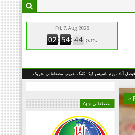
اسیس کیک کٹنگ تقریب مصطفائی تحریک
چھانگا مانگا : مصطفائی تحر
مصطفائی App
آج کا دور میڈیا کا
دور ہے۔اور کسی بھی کاز
کے بہترین نتائج کے لئے