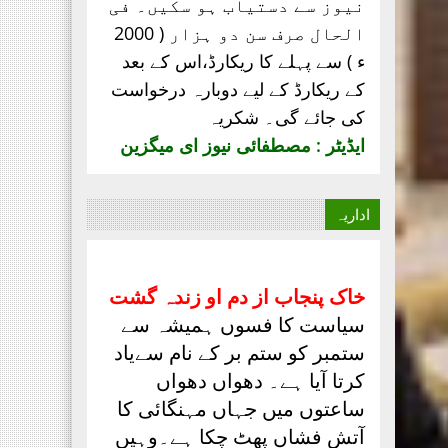
نیوز سے دستیاب ہو سکیں۔ فی
الحال صرف
سن دو ہزار ( 2000
ء ) سے پہلے کا ریکارڈ،
اس کے بعد
کے ریکارڈ کے لیے دوبارہ درخواست
کی جائے گی۔ شکریہ
ایڈیٹر : مصطفائی نیوز ای میگزین
اداریہ
خاک پنجاب از دم او زندہ گشت
سیاست کا فسوں ہمیشہ سے
ستمبر کو ستم بر کے نام سےیاد
کرتا آیا ہے۔ دھواں دھواں
ساعتوں میں جہاں مہنگائی کا
آتش فشاں پھٹ چکا ہے۔وہیں