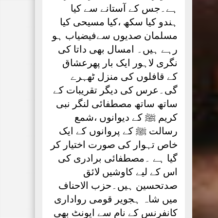
ہے۔جس کے آستانے سے کیا
ہندو کیا سکھ ،کیا مسیحی کیا
مسلمان صدیوں سےفیضیاب ہو
رہے ہیں۔ امسال بھی داتا کی
نگری لاہور ایک بار پھرعشاق
کے قافلوں کی منزل ٹھہرے
گی۔عرس کی دیگر تقریبات کے
ساتھ ساتھ مصطفائی لنگر نبی
کریم ﷺ کے دیوانوں ،شمع
رسالت ﷺ کے پروانوں کے ایک
خاص تہوار کی صورت اختیار کر
گیا ہے ۔مصطفائی برادری کی
اس کے لیے کاوشیں لائق
صدتحسین ہیں۔حزب الاحناف
میں شاہ ہجویر قومی رواداری
کانفرنس کے نام سے ایونٹ بھی