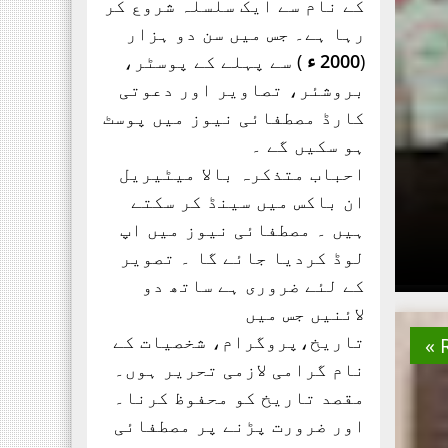
انجمن طلباء اسلام کی
کے نام سے ایک سلسلہ شروع کر
موجودہ مرکزی قیادت
رہا ہے۔ جس میں سن دو ہزار
مبارکباد کی مستحق ہے۔ کہ
(
2000 ء
) سے پہلے کے پوسٹر،
جنہوں نے حیی علی الفلاح،
بروشئر،
تصاویر اور
دعوتی
کارڈ مصطفائی نیوز میں پوسٹ
ہو سکیں گے ۔
احباب متذکرہ بالا میٹیریل
ان باکس میں سینڈ کر سکتے
ہیں ۔ مصطفائی نیوز میں اپ
لوڈ کردیا جائے گا ۔ تصویر
کے لئے ضروری ہے ساتھ دو
لائنیں جس میں
تاریخ،پروگرام، شخصیات کے
نام گرامی لازمی تحریر ہوں۔
مقصد تاریخ کو محفوظ کرنا۔
اور ضرورت پڑنے پر مصطفائی