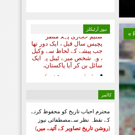
بدلتے رنگ ۔۔۔۔ رھے نام
اللہ کا تحریر ۔۔۔ مظہر
سلیم حجازی پہلا منظر
پچیس سال قبل ، ایک دور تھا
نیوز
آرٹیکلز
جب پیشے کے لحاظ سے وکیل
، وہ شخص میرے ٹیبل پہ ایک
سائل بن کر آیا پاکستان،
‏اداریہ۔ روشنی کی
کرن. محمد عابد ضیائی
چیف ایڈیٹر ماہنامہ
مصطفائی نیوز کراچی
مصطفائی تحریک
کالمز
پاکستان اپنےقیام سے
لے کر ۔۔۔
محترم احباب تاریخ کو محفوظ کرنے
جناب سعید احمد چشتی
کے نقطہ نظر سےمصطفائی نیوز
ڈویژنل صدر مصطفائی
(
روشن تاریخ تصاویر کے آئینے میں
)
تحریک ساہیوال کی مبارکباد