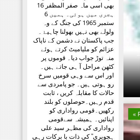
بھی اسی ماہ صفر المظفر 16
ہجری میں ہوئی۔ ہمیں 6
ستمبر 1965 کی جنگ کے وہ
ولولے بھی نہیں بھولنا چاہیۓ ۔
جب پاکستان نے دشمن کے ناپاک
عزائم کو ملیامیٹ کرتے ہوئے
ہ
منہ توڑ جواب دیا۔ قوموں پر
کٹھن مراحل آ ہی جاتے ہیں۔
اور اس سے وہی قومیں سرخ
رو ہوتی ہیں۔ جو پامردی سے
حالات کا مقابلہ کریں ، ثابت
قدم رہیں۔حوصلوں کو بلند
رکھیں۔قومی رواداری کو
اپنائیں۔ ہمیشہ سےقومی
رواداری کی مظہر سید علی
ہجویری ؒ کی ذات با برکات رہی