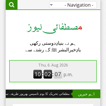
ہم نے بنیادِدوستی رکھی
یادِخیرالبشر ﷺ کے رشتے سے
اہم خبریں
چھانگا مانگا : مصطفائی تحریک کا یوم تاسیس بھرپور طریقے سے منایا گیا۔