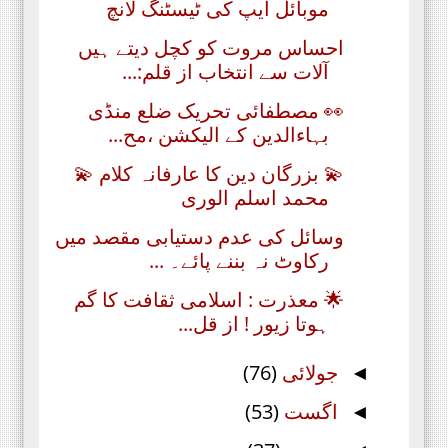
موبائل ایپ کی ٹیسٹنگ لانچ
احساس مروت کو کچل دیتے ہیں
آلات سے انتخاب از قلم:...
👀 مصطفائی تحریک ضلع منڈی
بہاءالدین کے الیکشن ،مح...
💫 بزرگان دین کا عارفانہ کلام 💫
محمد اسلم الوری
وسائل کی عدم دستیابی مقصد میں
رکاوٹ نہ بننے پائے۔ ...
🌟 معذرت : اسلامی ثقافت کا گم
ہوتا زیور ! از قل...
جولائی
(76)
◄
اگست
(53)
◄