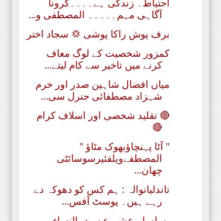
احتیاط۔ زندگی ہے۔۔۔۔کرونا
آگاہی مہم۔۔۔۔۔ المصطفی و...
برف پوش راکا پوشی 💢 سجاد اختر
ﮐﻤﺰﻭﺭ ﺷﺨﺼﯿﺖ ﮐﮯ ﻟﻮﮒ ﻣﻌﺎﻑ
ﮐﺮﻧﮯ ﻣﯿﮟ ﺗﺎﺧﯿﺮ ﺳﮯ ﮐﺎﻡ ﻟﯿﺘﮯ...
میاں افضال شاہین صدر اور خرم
شہزاد مصطفائی جنرل سی...
🔴 تقلید شخصی اور اسلاف کرام
🔴
" آٹا پہنچاؤبھوک مٹاؤ "
المصطفےویلفئیرسوسائٹی
چھان...
تاندلیانوالہ : ہم کس کو دھوکہ دے
رہے ہیں۔ پوسٹ آفس...
بسلسلہ عشرہء سیدۃالنساء