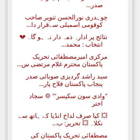
صدر...
چوہدری نورالحسن تنویر صاحب
کوقومی اسمبلی سےقرار دا...
نتائج پر ادارہ ذمہ دار نہ ہو گا۔ 💔
انتخاب : محمد...
مرکزی امیرمصطفائی تحریک
پاکستان محترم غلام مرتضی س...
سید راشد گردیزی صوبائی صدر
پنجاب پاکستان فلاح پار...
"وادی سون سکیسر'" 💢 سجاد
اختر
💥 کیا صرف لداخ انڈیا کے ہاتھ سے
نکلا۔ 💥 تحریر: ب...
مصطفائی تحریک پاکستان کی