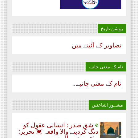
روشن تاریخ
تصاویر کے آئینے میں
نام‌ کے معنی جانیے
نام‌ کے معنی جانیے۔
مشہور اشاعتیں
شق صدر : انسانی عقول کو
دنگ کردینے والا واقعہ 💓 تحریر:
مفتی منیب الرحمن