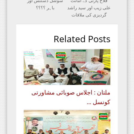
فلاح پارٹی کے امانت
سوشل ڈسٹنس اور
علی زیب اور سید راشد
باہر ؟؟؟؟
گردیزی کی ملاقات
Related Posts
ملتان : اجلاس صوبائی مشاورتی
کونسل ...