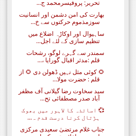
تحریر: پروفیسرمحمد ج...
بھارت کی امن دشمن اور انسانیت
سوزمذموم حرکتوں سے خ...
ساہیوال اور اوکاڑہ اضلاع میں
تنظیم سازی کے لئے اجل...
سمندر سے گہرے لوگو، رشحات
قلم :مدثر اقبال گورایا ،...
🌻 کوئی مثل نہیں ڈھولن دی 🌻 از
قلم : حضرت مولا...
سید سخاوت رضا گیلانی آف مظفر
آباد صدر مصطفائی تح...
💞 اساتذہ کا لاہور میں بھوک
ہڑتال کرنا درست قدم ہ...
جناب غلام مرتضیٰ سعیدی مرکزی