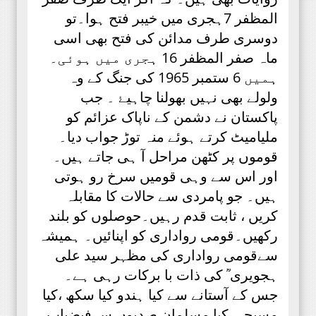
المظفر 7ہجری میں خیبر فتح ہوا۔تو
دوسری طرف مدائن کی فتح بھی اسی
ماہ صفر المظفر 16 ہجری میں ہوئی۔
ہمیں 6 ستمبر 1965 کی جنگ کے وہ
ولولے بھی نہیں بھولنا چاہیۓ ۔ جب
پاکستان نے دشمن کے ناپاک عزائم کو
ملیامیٹ کرتے ہوئے منہ توڑ جواب دیا۔
قوموں پر کٹھن مراحل آ ہی جاتے ہیں۔
اور اس سے وہی قومیں سرخ رو ہوتی
ہیں۔ جو پامردی سے حالات کا مقابلہ
کریں ، ثابت قدم رہیں۔حوصلوں کو بلند
رکھیں۔قومی رواداری کو اپنائیں۔ ہمیشہ
سےقومی رواداری کی مظہر سید علی
ہجویری ؒ کی ذات با برکات رہی ہے۔
جس کے آستانے سے کیا ہندو کیا سکھ ،کیا
مسیحی کیا مسلمان صدیوں سےفیضیاب