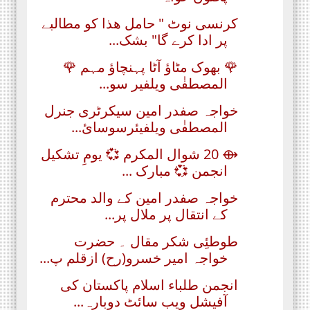
کرنسی نوٹ " حامل ھذا کو مطالبے
پر ادا کرے گا" بشک...
🌹 بھوک مٹاؤ آٹا پہنچاؤ مہم 🌹
المصطفٰی ویلفیر سو...
خواجہ صفدر امین سیکرٹری جنرل
المصطفٰی ویلفیئرسوسائ...
⟴ 20 شوال المکرم 💞 یومِ تشکیل
انجمن 💞 مبارک ...
خواجہ صفدر امین کے والد محترم
کے انتقال پر ملال پر...
طوطئِی شکر مقال ۔ حضرت
خواجہ امیر خسرو(رح) ازقلم پ...
انجمن طلباء اسلام پاکستان کی
آفیشل ویب سائٹ دوبارہ...