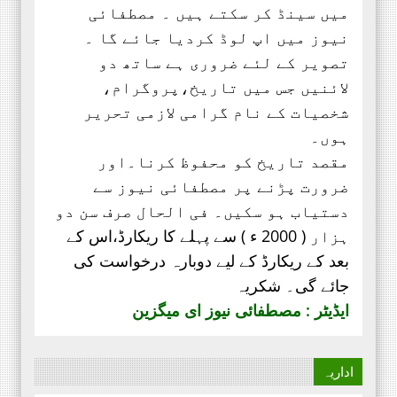
میں سینڈ کر سکتے ہیں ۔ مصطفائی
نیوز میں اپ لوڈ کردیا جائے گا ۔
تصویر کے لئے ضروری ہے ساتھ دو
لائنیں جس میں تاریخ،پروگرام،
شخصیات کے نام گرامی لازمی تحریر
ہوں۔
مقصد تاریخ کو محفوظ کرنا۔اور
ضرورت پڑنے پر مصطفائی نیوز سے
دستیاب ہو سکیں۔ فی الحال صرف
سن دو
ہزار ( 2000 ء ) سے پہلے کا ریکارڈ،
اس کے
بعد کے ریکارڈ کے لیے دوبارہ درخواست کی
جائے گی۔ شکریہ
ایڈیٹر : مصطفائی نیوز ای میگزین
اداریہ