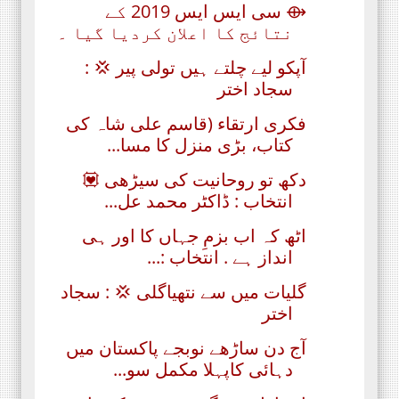
⟴ سی ایس ایس 2019 کے
نتائج کا اعلان کردیا گیا ۔
آپکو لیے چلتے ہیں تولی پیر 💢 :
سجاد اختر
فکری ارتقاء (قاسم علی شاہ کی
کتاب، بڑی منزل کا مسا...
دکھ تو روحانیت کی سیڑھی 💟
انتخاب : ڈاکٹر محمد عل...
اٹھ کہ اب بزمِ جہاں کا اور ہی
انداز ہے . انتخاب :...
گلیات میں سے نتھیاگلی 💢 : سجاد
اختر
آج دن ساڑھے نوبجے پاکستان میں
دہائی کاپہلا مکمل سو...