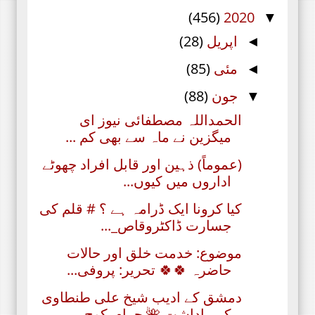
(456)
2020
▼
اپریل
(28)
◄
مئی
(85)
◄
جون
(88)
▼
الحمداللہ مصطفائی نیوز ای
میگزین نے ماہ سے بھی کم ...
(عموماً) ذہین اور قابل افراد چھوٹے
اداروں میں کیوں...
کیا کرونا ایک ڈرامہ ہے ؟ # قلم کی
جسارت ڈاکٹروقاص_...
موضوع: خدمت خلق اور حالات
حاضرہ 🍀🍀 تحریر: پروفی...
دمشق کے ادیب‏ شیخ علی طنطاوی
کی یاداشت 🌺 حرام_کوچ...