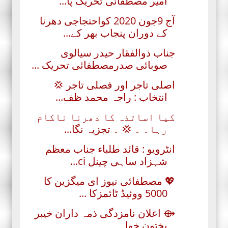
امیر مصطفائی تحریک پا...
آج 9جون 2020 کواحتجاجی دھرنا
کے دوران پنجاب بھر کے...
جناب ذوالفقار حیدر سیالوی
صوبائی صدرمصطفائی تحریک ...
اصلی تاجر اور فصلی تاجر 💢
انتخاب : راجہ محمد ظف...
کیا اساتذہ کا دھرنا ناکام
رہا۔ ۔ 💢 ۔ تجزیہ نگا...
انٹرویو : قائد طلباء جناب معظم
شہزاد ساہی چینل ci...
💖 مصطفائی نیوز ای میگزین کا
5000 ووئیڈ ٹائمزکا ...
⟴ اعلان نامزدگی ذمہ داران خیبر
پختون خواہ