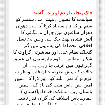
خاک پنجاب از دم او زندہ گشت
سیاست کا فسوں ہمیشہ سے ستمبر کو
ستم بر کے نام سےیاد کرتا آیا ہے۔ دھواں
دھواں ساعتوں میں جہاں مہنگائی کا
آتش فشاں پھٹ چکا ہے۔وہیں نئ نسل
اخلاقی انحطاط کی پستیوں میں گم ۔
گنجلک نظام عدل اور معاشرتی گراوٹ کا
شکار انتظامیہ ۔قوم مایوسیوں کی عمیق
گہرائیوں میں اترتی جا رہی ہے۔ ان
حالات کے پیش نظرصاحبان قلب ونظر نے
عزم نو کا نعرہ بلند کیا۔اور کہا کہ ہمیں
امیں ہیں ۔اس ملت کی ناٶ کے ، ہمیں
پاسباں ہیں۔مملکت خدادادپاکستان کے۔
ہمارے پاس اسلاف کی گراں قدر تابندہ
روایات بھی ہیں۔ کہ اگر ایک طرف صفر