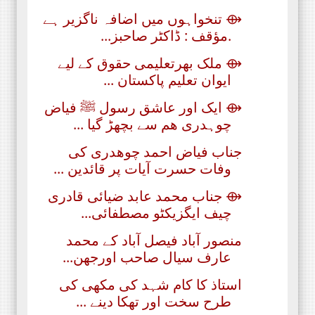
⟴ تنخواہوں میں اضافہ ناگزیر ہے
.مؤقف : ڈاکٹر صاحبز...
⟴ ملک بھرتعلیمی حقوق کے لیے
ایوان تعلیم پاکستان ...
⟴ ایک اور عاشق رسول ﷺ فیاض
چوہدری ھم سے بچھڑ گیا ...
جناب فیاض احمد چوھدری کی
وفات حسرت آیات پر قائدین ...
⟴ جناب محمد عابد ضیائی قادری
چیف ایگزیکٹو مصطفائی...
منصور آباد فیصل آباد کے محمد
عارف سیال صاحب اورجھن...
استاذ کا کام شہد کی مکھی کی
طرح سخت اور تھکا دینے ...