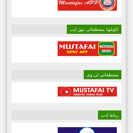
ڈاؤنلوڈ مصطفائی نیوز ایپ
مصطفائی ٹی وی
رباط ادب