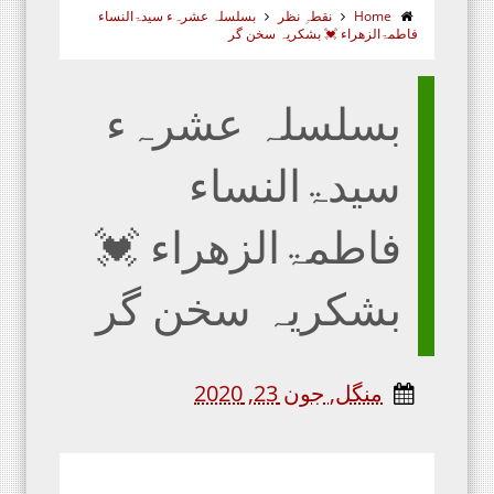
Home
نقطہِ نظر
بسلسلہ عشرہء سیدۃالنساء
فاطمۃالزھراء 💓 بشکریہ سخن گر
بسلسلہ عشرہء
سیدۃالنساء
فاطمۃالزھراء 💓
بشکریہ سخن گر
منگل, جون 23, 2020