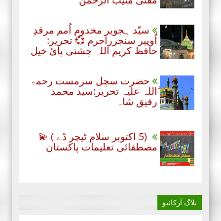
سیّد ہجویر مخدوم اُمم مرقدِ
اُوپیر سنجرراحرم 💞 تحریر:
حافظ کریم اللہ چشتی پائ خیل
حضرت سچل سرمست رحمۃ
ُاللہ علیہ تحریر:سید محمد
رفیق شاہ
(5 اکتوبر سلام ٹیچر ڈے ) 💫
مصطفائی تعلیمات پاکستان
بلاگ آرکائیو