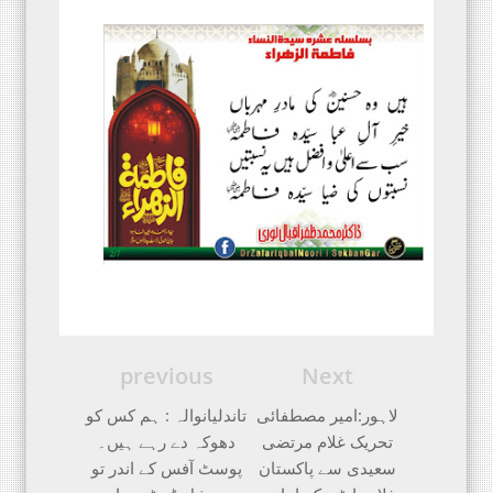
previous
Next
لاہور:امیر مصطفائی
تاندلیانوالہ : ہم کس کو
تحریک غلام مرتضی
دھوکہ دے رہے ہیں۔
سعیدی سے پاکستان
پوسٹ آفس کے اندر تو