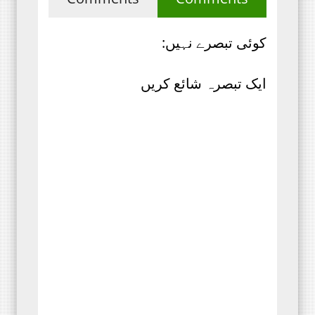
کوئی تبصرے نہیں:
ایک تبصرہ شائع کریں