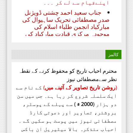
جناب سعید احمد چشتی ڈویژنل
صدر مصطفائی تحریک ساہیوال کی
مبارکباد انجمن طلباء اسلام کی
موجودہ مرکزی قیادت مبارکباد کی
مستحق ہے۔ کہ جنہوں نے حیی علی
الفلاح،
کالمز
محترم احباب تاریخ کو محفوظ کرنے کے نقطہ
نظر سےمصطفائی نیوز
(
روشن تاریخ تصاویر کے آئینے میں
)
کے نام سے
ایک سلسلہ شروع کر رہا ہے۔ جس میں سن
دو ہزار (
2000 ء
) سے پہلے کے پوسٹر،
بروشئر،
تصاویر اور
دعوتی کارڈ
مصطفائی نیوز میں پوسٹ ہو سکیں گے ۔
احباب متذکرہ بالا میٹیریل ان باکس