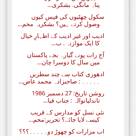
پناہ مانگی. بشکری...
سکول چھٹیوں کی فیس کیوں
وصول کرتے ہیں؟ بشکریہ محم...
ادیب اور غیر ادیب کے اظہارِ خیال
کا ایک موازنہ . ب...
آج رات پونے گیارہ بجے پاکستان
میں سال کا دوسرا چان...
ادھوری کتاب سے چند سطریں
۔۔۔۔۔ : صاحبزادہ محمد عاص...
روشن تاریخ: 27 دسمبر 1986
تاندلیانوالہ : جناب فیا...
نئی نسل کو مدارس کے قریب
کیسے لایا جائے؟ تحریر:محم...
اب مزارات کو چھوڑ دو۔۔۔۔۔؟؟؟