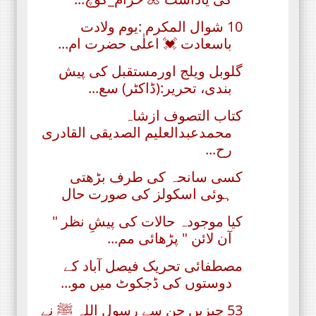
10 شوال المکرم :یوم ولادت
باسعادت 💓 اعلٰی حضرت ام...
گلوبل ویلج اورمستقبل کی پیش
بندی، تحریر:(ڈاکٹر) سع...
کتاب التصوف ازشاہ
محمدعبدالعلیم الصدیقی القادری
رح...
کسی سانحہ کی طرف بڑھتی
ہوئی اسکولز کی صورت حال
کیا موجودہ حالات کی پیشِ نظر "
آن لائن " پڑھائی مم...
مصطفائی تحریک فیصل آباد کے
دوستوں کی ڈجکوٹ میں مو...
53 چیزیں جن سے رسول اللہ ﷺ نے