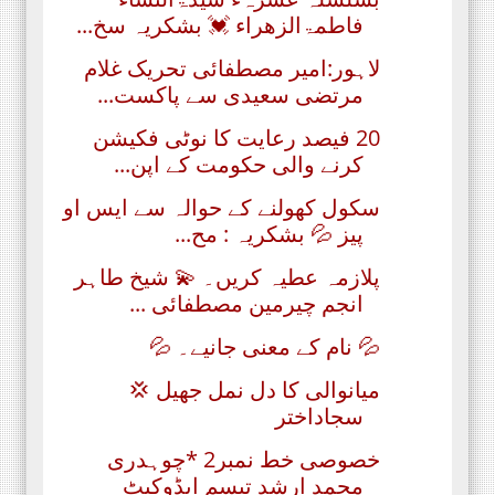
فاطمۃالزھراء 💓 بشکریہ سخ...
لاہور:امیر مصطفائی تحریک غلام
مرتضی سعیدی سے پاکست...
20 فیصد رعایت کا نوٹی فکیشن
کرنے والی حکومت کے اپن...
سکول کھولنے کے حوالہ سے ایس او
پیز 💦 بشکریہ : مح...
پلازمہ عطیہ کریں۔ 💫 شیخ طاہر
انجم چیرمین مصطفائی ...
💦 نام‌ کے معنی جانیے۔ 💦
میانوالی کا دل نمل جھیل 💢
سجاداختر
خصوصی خط نمبر2 *چوہدری
محمد ارشد تبسم ایڈوکیٹ