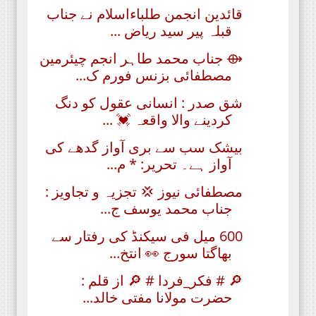
قائدین انجمن طلباءاسلام نے جناب
قبلہ پیر سید ریاض ...
⟴ جناب محمد طاہر انجم چیئرمین
مصطفائی بزنس فورم ک...
شق صدر : انسانی عقول کو دنگ
کردینے والا واقعہ 💓 ...
بیشک سب سے بری آواز گدھے کی
آواز ہے۔ تحریر: * م...
مصطفائی نیوز 💢 تجزیہ و تجاویز :
جناب محمد یوسف ج...
600 ﻣﯿﻞ ﻓﯽ ﺳﯿﮑﻨﮉ ﮐﯽ ﺭﻓﺘﺎﺭ ﺳﮯ
بھاگتا سورج 👀 انتخ...
🔎 # فکر_فردا # 🔎 از قلم :
حضرت مولانا مفتی خالد...