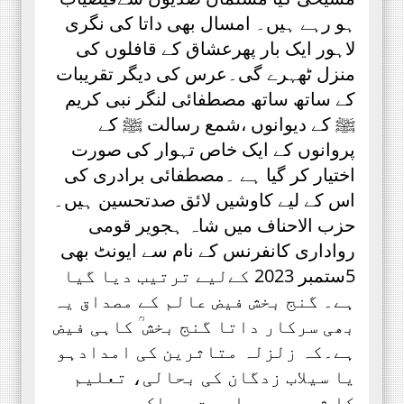
ہو رہے ہیں۔ امسال بھی داتا کی نگری
لاہور ایک بار پھرعشاق کے قافلوں کی
منزل ٹھہرے گی۔عرس کی دیگر تقریبات
کے ساتھ ساتھ مصطفائی لنگر نبی کریم
ﷺ کے دیوانوں ،شمع رسالت ﷺ کے
پروانوں کے ایک خاص تہوار کی صورت
اختیار کر گیا ہے ۔مصطفائی برادری کی
اس کے لیے کاوشیں لائق صدتحسین ہیں۔
حزب الاحناف میں شاہ ہجویر قومی
رواداری کانفرنس کے نام سے ایونٹ بھی
5ستمبر 2023 کےلیے ترتیب دیا گیا
ہے۔ گنج بخش فیض عالم کے مصداق یہ
بھی سرکار داتا گنج بخش ؒ کاہی فیض
ہے۔کہ زلزلہ متاثرین کی امدادہو
یا سیلاب زدگان کی بحالی، تعلیم
کا شعبہ ہو یا صحت ، ملک بھر میں