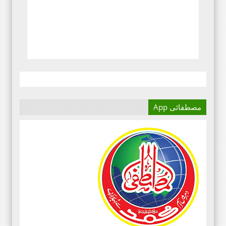
مصطفائی App
آج کا دور میڈیا کا دور ہے۔
اور کسی بھی کاز کے بہترین
نتائج کے لئے اس کی اہمیت سے
انکار نہیں کیا جا سکتا۔سعید
علی عمران مصطفائی تحریک فیصل
آباد ڈویژن ۔
مرکزی سرکلر نمبر3،جولائی
2020ء،مصطفائی تحریک،جناب حافظ