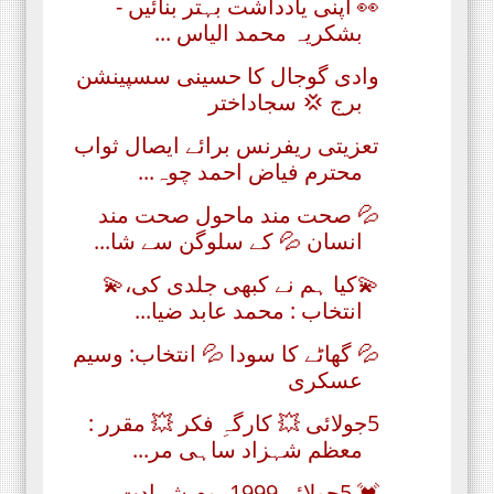
👀 اپنی یادداشت بہتر بنائیں -
بشکریہ محمد الیاس ...
وادی گوجال کا حسینی سسپینشن
برج 💢 سجاداختر
تعزیتی ریفرنس برائے ایصال ثواب
محترم فیاض احمد چوہ...
💦 صحت مند ماحول صحت مند
انسان 💦 کے سلوگن سے شا...
💫کیا ہم نے کبھی جلدی کی،💫
انتخاب : محمد عابد ضیا...
💦 گھاٹے کا سودا 💦 انتخاب: وسیم
عسکری
5جولائی 💥 کارگہِ فکر 💥 مقرر :
معظم شہزاد ساہی مر...
💓 5جولائی1999 یومِ شہادت