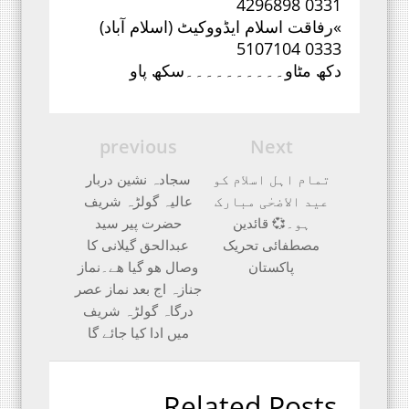
0331 4296898
»رفاقت اسلام ایڈووکیٹ (اسلام آباد)
0333 5107104
دکھ مٹاو۔۔۔۔۔۔۔۔۔۔سکھ پاو
previous
Next
تمام اہل اسلام کو
سجادہ نشین دربار
عید الاضحٰی مبارک
عالیہ گولڑہ شریف
ہو۔💞 قائدین
حضرت پیر سید
مصطفائی تحریک
عبدالحق گیلانی کا
پاکستان
وصال هو گیا هے۔نماز
جنازہ اج بعد نماز عصر
درگاہ گولڑہ شریف
میں ادا کیا جائے گا
Related Posts