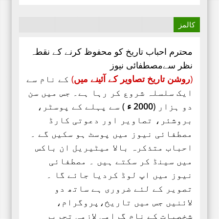
الفلاح،
کالمز
محترم احباب تاریخ کو محفوظ کرنے کے نقطہ
نظر سےمصطفائی نیوز
(
روشن تاریخ تصاویر کے آئینے میں
)
کے نام سے
ایک سلسلہ شروع کر رہا ہے۔ جس میں سن
دو ہزار (
2000 ء
) سے پہلے کے پوسٹر،
بروشئر،
تصاویر اور
دعوتی کارڈ
مصطفائی نیوز میں پوسٹ ہو سکیں گے ۔
احباب متذکرہ بالا میٹیریل ان باکس
میں سینڈ کر سکتے ہیں ۔ مصطفائی
نیوز میں اپ لوڈ کردیا جائے گا ۔
تصویر کے لئے ضروری ہے ساتھ دو
لائنیں جس میں تاریخ،پروگرام،
شخصیات کے نام گرامی لازمی تحریر