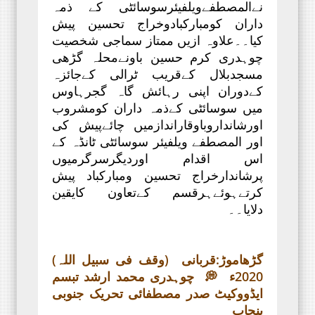
نےالمصطفےویلفیئرسوسائٹی کے ذمہ
داران کومبارکبادوخراج تحسین پیش
کیا۔۔علاوہ ازیں ممتاز سماجی شخصیت
چوہدری کرم حسین باونےمحلہ گڑھی
مسجدبلال کےقریب ٹرالی کےجائزہ
کےدوران اپنی رہائش گاہ گجرہاوس
میں سوسائٹی کےذمہ داران کومشروب
اورشانداروباوقاراندازمیں چائےپیش کی
اور المصطفے ویلفیئر سوسائٹی ٹانڈہ کے
اس اقدام اوردیگرسرگرمیوں
پرشاندارخراج تحسین ومبارکباد پیش
کرتےہوئےہرقسم کےتعاون کایقین
دلایا۔۔
گڑھاموڑ:قربانی (وقف فی سبیل اللہ)
2020ء 💭 چوہدری محمد ارشد تبسم
ایڈووکیٹ صدر مصطفائی تحریک جنوبی
پنجاب