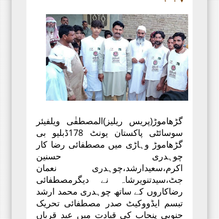
گڑھاموڑ(پریس ریلیز)المصطفٰی ویلفیئر
سوسائٹی پاکستان یونٹ 178ڈبلیو بی
گڑھاموڑ وہاڑی میں مصطفائی رضا کار
چوہدری حسنین
اکرم،سعیدارشد،چوہدری نعمان
جٹ،سیدتنویرشاہ نے دیگرمصطفائی
رضاکاروں کے ساتھ چوہدری محمد ارشد
تبسم ایڈووکیٹ صدر مصطفائی تحریک
جنوبی پنجاب کی قیادت میں عید قرباں