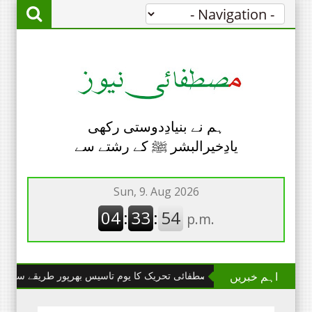
ہم نے بنیادِدوستی رکھی
یادِخیرالبشر ﷺ کے رشتے سے
اہم خبریں
چھانگا مانگا : مصطفائی تحریک کا یوم تاسیس بھرپور طریقے سے منایا گیا۔