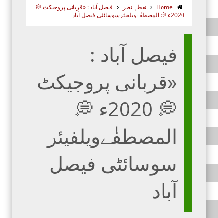
Home
نقطہِ نظر
فیصل آباد : «قربانی پروجیکٹ 💭
2020ء 💭 المصطفٰےویلفیئرسوسائٹی فیصل آباد
فیصل آباد :
«قربانی پروجیکٹ
💭 2020ء 💭
المصطفٰےویلفیئر
سوسائٹی فیصل
آباد