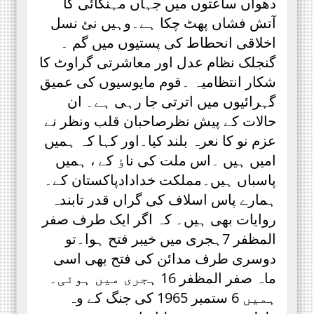
دھواں ساعتوں میں جہاں مہنگائی کا
آتش فشاں پھٹ چکا ہے۔وہیں نئ نسل
اخلاقی انحطاط کی پستیوں میں گم ۔
گنجلک نظام عدل اور معاشرتی گراوٹ کا
شکار انتظامیہ ۔قوم مایوسیوں کی عمیق
گہرائیوں میں اترتی جا رہی ہے۔ ان
حالات کے پیش نظرصاحبان قلب ونظر نے
عزم نو کا نعرہ بلند کیا۔اور کہا کہ ہمیں
امیں ہیں ۔اس ملت کی ناٶ کے ، ہمیں
پاسباں ہیں۔مملکت خدادادپاکستان کے۔
ہمارے پاس اسلاف کی گراں قدر تابندہ
روایات بھی ہیں۔ کہ اگر ایک طرف صفر
المظفر 7ہجری میں خیبر فتح ہوا۔تو
دوسری طرف مدائن کی فتح بھی اسی
ماہ صفر المظفر 16 ہجری میں ہوئی۔
ہمیں 6 ستمبر 1965 کی جنگ کے وہ