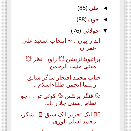
مئی
(85)
◄
جون
(88)
◄
جولائی
(76)
▼
انداز ِبیاں ۔✒ انتخاب :سعید علی
عمران
پرائیویٹائزیشن 💥 زاویہ نظر 💥
مفتی منیب الرحمن
جناب محمد افتخار ساگر سابق
رہنما انجمن طلباءاسلام ...
💦 فنگر پرنٹس 💦 کوئی تو ہے جو
نظام ہستی چلا رہا...
✍🏻 ایک تحریر ایک سبق 🧾 بشکریہ
محمد اسلم الوری...