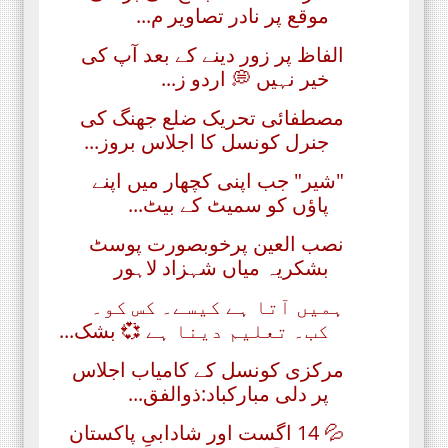
موقع پر نادر تصاویر م...
الفاظ پر زور دینے کے بعد آپ کی
خیر نہیں 💭 اردو ز...
مصطفائی تحریک ضلع جھنگ کی
جنرل کونسل کا اجلاس بروز...
"شیر" جب اپنی کچھار میں اپنے
پاؤں کو سمیٹ کے بیٹ...
نصب العین پرخوبصورت پوسٹ
بشکریہ میاں شہزاد لاہور
ہمیں آتا ہے کیسے۔ کس کو۔
کب۔ تعلیم دینا ہے 💞 بشک...
مرکزی کونسل کے کامیاب اجلاس
پر دلی مبارکباد:ذوالفق...
💦 14 اگست اور شادابیِ پاکستان