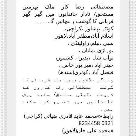
مصطفائی رضا کار ملک بھرمیں
مستحق/ نادار خاندانوں میں گھر گھر
قربانی کا گوشت پہنچائیں گے۔۔۔۔
کوئٹہ ،پشاور ،کراچی،
اسلام آباد،مظفر آباد،لاھور
سبی ،نیلم،راولپنڈی ،
،وہاڑی ،ملتان ،
نواب شاہ ،بدین ، کشمور،
حیدر آباد ،میر پور خاص ،
فیصل آباد ،کوٹری(سندھ)
ودیگر علاقوں میں اپنا قربانی کا
گوشت مصطفائی رضا کاروں کے
ذریعے حقیقی مستحق/ سفید پوش
خاندانوں میں تقسیم کرا سکتے
ہیں۔
رابط»»محمد عابد قادری ضیائی (کراچی)
0321 8234458
«محمد علی خان(لاھور)