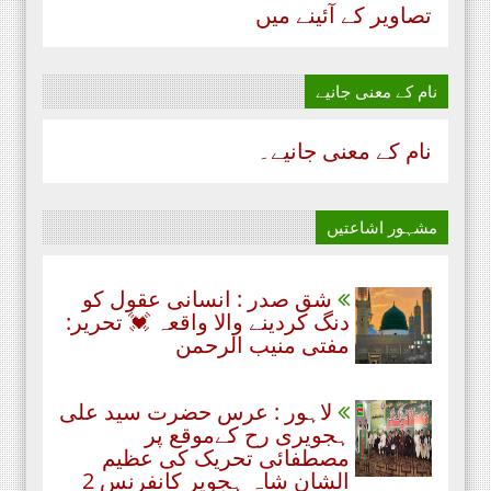
تصاویر کے آئینے میں
نام‌ کے معنی جانیے
نام‌ کے معنی جانیے۔
مشہور اشاعتیں
شق صدر : انسانی عقول کو
دنگ کردینے والا واقعہ 💓 تحریر:
مفتی منیب الرحمن
لاہور : عرس حضرت سید علی
ہجویری رح کےموقع پر
مصطفائی تحریک کی عظیم
الشان شاہ ہجویر کانفرنس 2