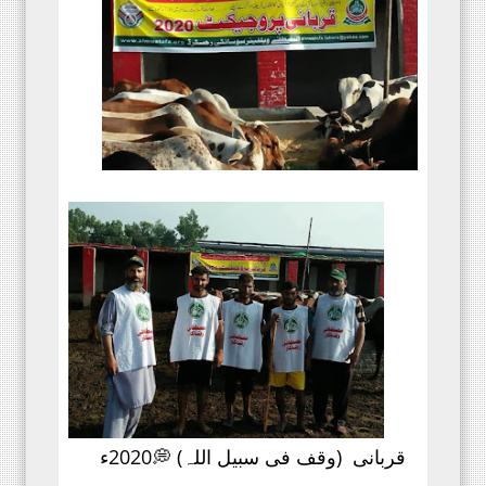
قربانی (وقف فی سبیل اللہ) 💭
2020ء