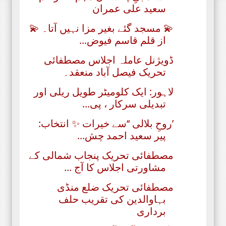
سعید علی عمران
💫 مسجد گئے بغیر مزا نہیں آتا۔ 💫
از قلم قاسم فیوض...
ڈویژنل عاملہ اجلاس مصطفائی
تحریک فیصل آباد منعقد۔
لاہور: ایک کلومیٹر طویل ریلی اور
تبدیلی سرکار ، پی...
’روحِ بلالی ‘‘سے خیرات ✨ انتخاب:
پیر سعید احمد چش...
مصطفائی تحریک پنجاب شمالی کے
مشاورتی اجلاس کا آج ...
مصطفائی تحریک ضلع منڈی
بہاوالدین کی تقریب حلف
برداری