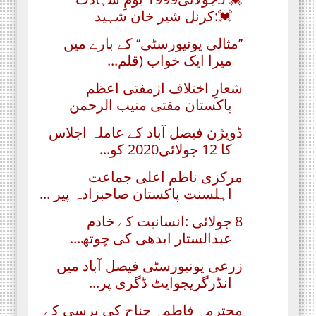
💓:کرنل شیر خان شہید
’’مثالی یونیورسٹی‘‘ کے بارے میں
میرا ایک خواب (قلم...
شعارِ اختلاف ازمفتی اعظم
پاکستان مفتی منیب الرحمن
ڈویژن فیصل آباد کے عاملہ اجلاس
کا 12 جولائی2020 کو...
مرکزی ناظم اعلی جماعت
اہلسنت پاکستان صاحبزادہ پیر ...
8 جولائی :انسانیت کے خادم
عبدالستار ایدھی کی چوتھ...
زرعی یونیورسٹی فیصل آباد میں
انڈرگریجوایٹ ڈگری پر...
محترمہ فاطمہ جناح کی برسی کے