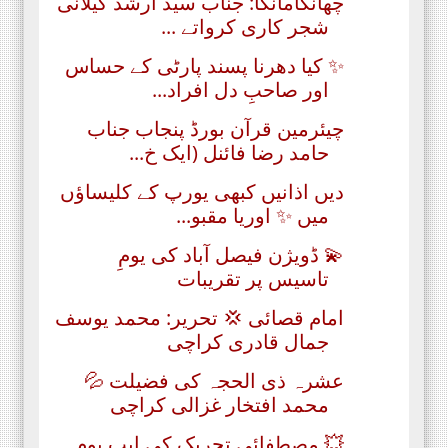
چھانگامانگا: جناب سید ارشد گیلانی
شجر کاری کرواتے ...
✨ کیا دھرنا پسند پارٹی کے حساس
اور صاحبِ دل افراد...
چیئرمین قرآن بورڈ پنجاب جناب
حامد رضا فائنل (ایک خ...
دیں اذانیں کبھی یورپ کے کلیساؤں
میں ✨ اوریا مقبو...
💫 ڈویژن فیصل آباد کی یومِ
تاسیس پر تقریبات
امام قصائی 💢 تحریر: محمد یوسف
جمال قادری کراچی
عشرہ ذی الحجہ کی فضیلت 💦
محمد افتخار غزالی کراچی
💥 مصطفائی تحریک کی ایپ یوم