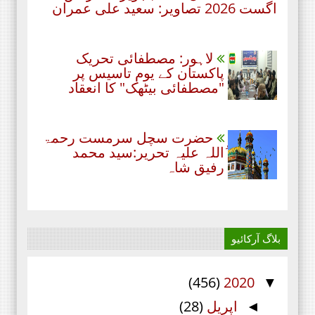
اگست 2026 تصاویر: سعید علی عمران
لاہور: مصطفائی تحریک
پاکستان کے یومِ تاسیس پر
"مصطفائی بیٹھک" کا انعقاد
حضرت سچل سرمست رحمۃ
ُاللہ علیہ تحریر:سید محمد
رفیق شاہ
بلاگ آرکائیو
(456)
2020
▼
اپریل
(28)
◄