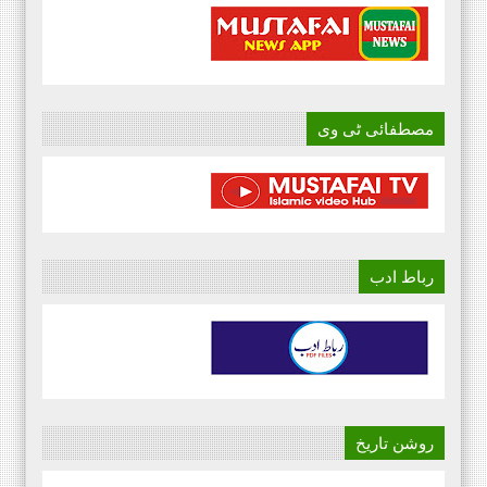
مصطفائی ٹی وی
رباط ادب
روشن تاریخ