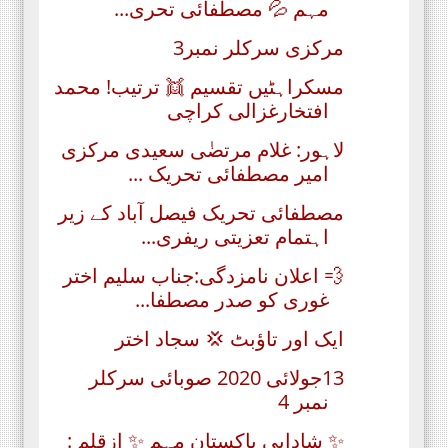
مہم 💦 مصطفائی تحری...
مرکزی سرکلر نمبر3
مسکراہٹیں تقسیم 👯 ترتیب! محمد
افتخارغزالی کراچی
لاہور: غلام مرتضٰی سعیدی مرکزی
امیر مصطفائی تحریک ...
مصطفائی تحریک فیصل آباد کے زیر
اہتمام تعزیتی ریفری...
💨 اعلان نامزدگی:جناب سلیم اختر
غوری کو صدر مصطفا...
ایک اور تاؤبٹ 💢 سجاد اختر
13جولائی 2020 صوبائی سرکلر
نمبر 4
✨ شادابیِ پاکستان مہم ✨ ازقلم :