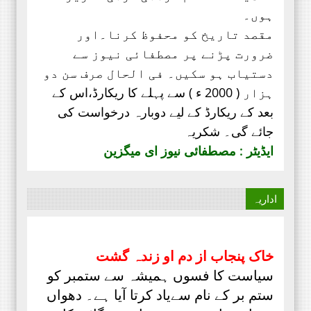
ہوں۔
مقصد تاریخ کو محفوظ کرنا۔اور
ضرورت پڑنے پر مصطفائی نیوز سے
دستیاب ہو سکیں۔ فی الحال صرف
سن دو
ہزار ( 2000 ء ) سے پہلے کا ریکارڈ،
اس کے
بعد کے ریکارڈ کے لیے دوبارہ درخواست کی
جائے گی۔ شکریہ
ایڈیٹر : مصطفائی نیوز ای میگزین
اداریہ
خاک پنجاب از دم او زندہ گشت
سیاست کا فسوں ہمیشہ سے ستمبر کو
ستم بر کے نام سےیاد کرتا آیا ہے۔ دھواں