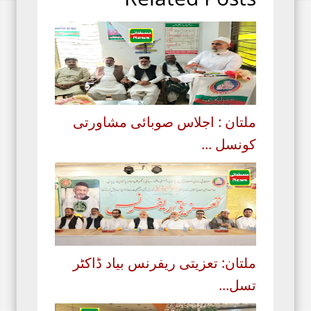
ملتان : اجلاس صوبائی مشاورتی
کونسل ...
ملتان: تعزیتی ریفرنس بیاد ڈاکٹر
تسل...