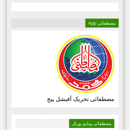
مصطفائی App
آج کا دور میڈیا کا دور ہے۔
اور کسی بھی کاز کے بہترین
نتائج کے لئے اس کی اہمیت سے
انکار نہیں کیا جا سکتا۔سعید
علی عمران مصطفائی تحریک فیصل
آباد ڈویژن ۔
مرکزی سرکلر نمبر3،جولائی
2020ء،مصطفائی تحریک،جناب حافظ
قاسم مصطفائی سیکرٹری جنرل
مصطفائی تحریک آفیشل پیج
پیغام بنام ذمہ داران مصطفائی
اسکولز و کالجز، محمد اسلم الوری
مصطفائی فاونڈیشن ، پاکستان،
مصطفائی ویڈیو
پورٹل
‏صوبائی سرکلر نمبر 4 پنجاب