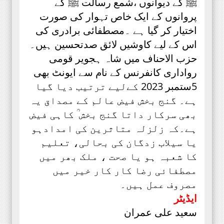
ﷺ کے دیوانوں ،شمع رسالت ﷺ کے
پروانوں کے ایک خاص تہوار کی صورت
اختیار کر گیا ہے ۔مصطفائی برادری کی
اس کے لیے کاوشیں لائق صدتحسین ہیں۔
حزب الاحناف میں شاہ ہجویر قومی
رواداری کانفرنس کے نام سے ایونٹ بھی
5ستمبر 2023 کےلیے ترتیب دیا گیا
ہے۔ گنج بخش فیض عالم کے مصداق یہ
بھی سرکار داتا گنج بخش ؒ کاہی فیض
ہے۔کہ زلزلہ متاثرین کی امدادہو
یا سیلاب زدگان کی بحالی، تعلیم
کا شعبہ ہو یا صحت ، ملک بھر میں
مصطفائی رضا کار کار خیر میں
مصروف عمل ہیں۔
ایڈیٹر
سعید علی عمران