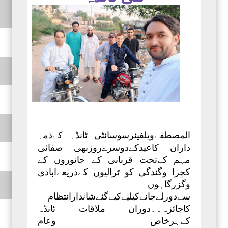
المصطفٰےویلفیئرسوسائٹی ٹانڈہ کےذمہ
داران کاعیدکےدوسرےروزبھی صفائی
مہم کےتحت قربانی کے جانوروں کے
کچرا وگندگی کو ٹرالیوں کےذریعےابادی
وگزرگاہوں
سےدورلےجانےکیلیےکیےگئےشاندارانتظام
کاجائزہ۔۔دوران ملاقات ٹانڈہ
کےہرخاص وعام