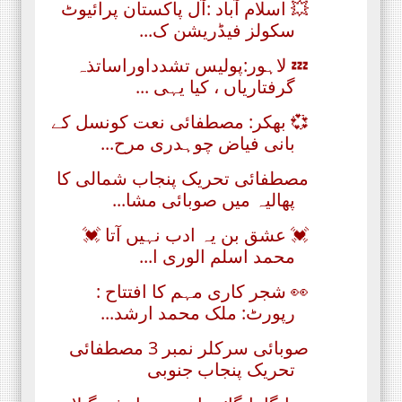
💥 اسلام آباد :آل پاکستان پرائیوٹ
سکولز فیڈریشن ک...
💤 لاہور:پولیس تشدداوراساتذہ
گرفتاریاں ، کیا یہی ...
💞 بھکر: مصطفائی نعت کونسل کے
بانی فیاض چوہدری مرح...
مصطفائی تحریک پنجاب شمالی کا
پھالیہ میں صوبائی مشا...
💓 عشق بن یہ ادب نہیں آتا 💓
محمد اسلم الوری ا...
👀 شجر کاری مہم کا افتتاح :
رپورٹ: ملک محمد ارشد...
صوبائی سرکلر نمبر 3 مصطفائی
تحریک پنجاب جنوبی