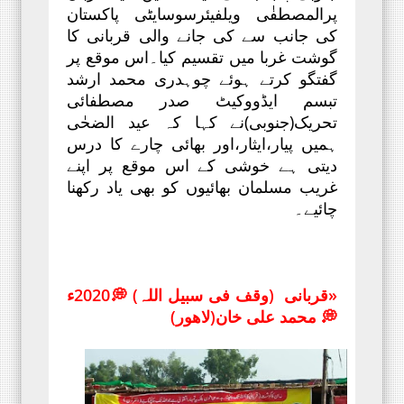
پرالمصطفٰی ویلفیئرسوسایٹی پاکستان
کی جانب سے کی جانے والی قربانی کا
گوشت غربا میں تقسیم کیا۔اس موقع پر
گفتگو کرتے ہوئے چوہدری محمد ارشد
تبسم ایڈووکیٹ صدر مصطفائی
تحریک(جنوبی)نے کہا کہ عید الضحٰی
ہمیں پیار،ایثار،اور بھائی چارے کا درس
دیتی ہے خوشی کے اس موقع پر اپنے
غریب مسلمان بھائیوں کو بھی یاد رکھنا
چائیے۔
«
قربانی (وقف فی سبیل اللہ) 💭
2020ء
💭
محمد علی خان(لاھور)