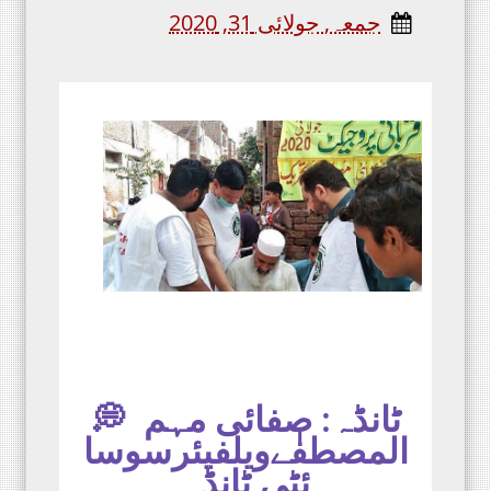
جمعہ, جولائی 31, 2020
ٹانڈہ: صفائی مہم 💭
المصطفٰےویلفیئرسوسا
ئٹی ٹانڈہ