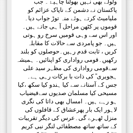
ولولے بھی نہیں بھولنا چاہیۓ ۔ جب
پاکستان نے دشمن کے ناپاک عزائم کو
ملیامیٹ کرتے ہوئے منہ توڑ جواب دیا۔
قوموں پر کٹھن مراحل آ ہی جاتے ہیں۔
اور اس سے وہی قومیں سرخ رو ہوتی
ہیں۔ جو پامردی سے حالات کا مقابلہ
کریں ، ثابت قدم رہیں۔حوصلوں کو بلند
رکھیں۔قومی رواداری کو اپنائیں۔ ہمیشہ
سےقومی رواداری کی مظہر سید علی
ہجویری ؒ کی ذات با برکات رہی ہے۔
جس کے آستانے سے کیا ہندو کیا سکھ ،کیا
مسیحی کیا مسلمان صدیوں سےفیضیاب
ہو رہے ہیں۔ امسال بھی داتا کی نگری
لاہور ایک بار پھرعشاق کے قافلوں کی
منزل ٹھہرے گی۔عرس کی دیگر تقریبات
کے ساتھ ساتھ مصطفائی لنگر نبی کریم