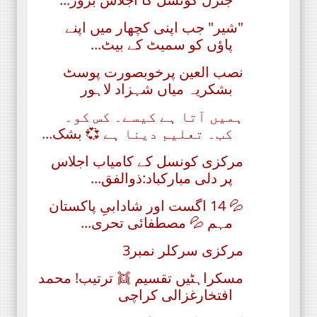
"شیر" جب اپنی کچھار میں اپنے
پاؤں کو سمیٹ کے بیٹ...
نصب العین پرخوبصورت پوسٹ
بشکریہ میاں شہزاد لاہور
ہمیں آتا ہے کیسے۔ کس کو۔
کب۔ تعلیم دینا ہے 💞 بشک...
مرکزی کونسل کے کامیاب اجلاس
پر دلی مبارکباد:ذوالفق...
💦 14 اگست اور شادابیِ پاکستان
مہم 💦 مصطفائی تحری...
مرکزی سرکلر نمبر3
مسکراہٹیں تقسیم 👯 ترتیب! محمد
افتخارغزالی کراچی