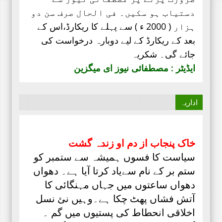
دستیاب ہو سکیں۔ فی الحال صرف
سن دو
ہزار ( 2000 ء ) سے پہلے کا ریکارڈ،
اس کے
بعد کے ریکارڈ کے لیے دوبارہ درخواست کی
جائے گی۔ شکریہ
ایڈیٹر : مصطفائی نیوز ای میگزین
اداریہ
خاک پنجاب از دم او زندہ گشت
سیاست کا فسوں ہمیشہ سے ستمبر کو
ستم بر کے نام سےیاد کرتا آیا ہے۔ دھواں
دھواں ساعتوں میں جہاں مہنگائی کا
آتش فشاں پھٹ چکا ہے۔وہیں نئ نسل
اخلاقی انحطاط کی پستیوں میں گم ۔