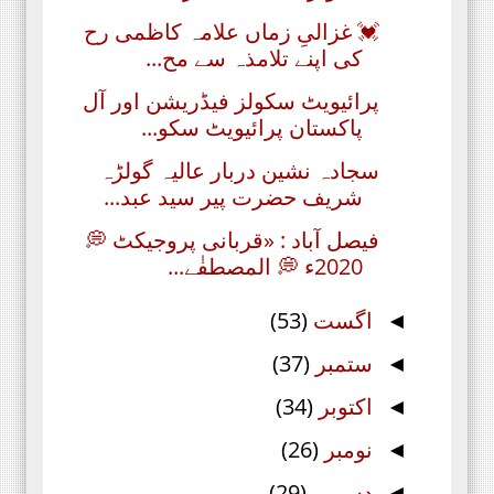
💓 غزالیِ زماں علامہ کاظمی رح
کی اپنے تلامذہ سے مح...
پرائیویٹ سکولز فیڈریشن اور آل
پاکستان پرائیویٹ سکو...
سجادہ نشین دربار عالیہ گولڑہ
شریف حضرت پیر سید عبد...
فیصل آباد : «قربانی پروجیکٹ 💭
2020ء 💭 المصطفٰے...
اگست
(53)
◄
ستمبر
(37)
◄
اکتوبر
(34)
◄
نومبر
(26)
◄
دسمبر
(29)
◄