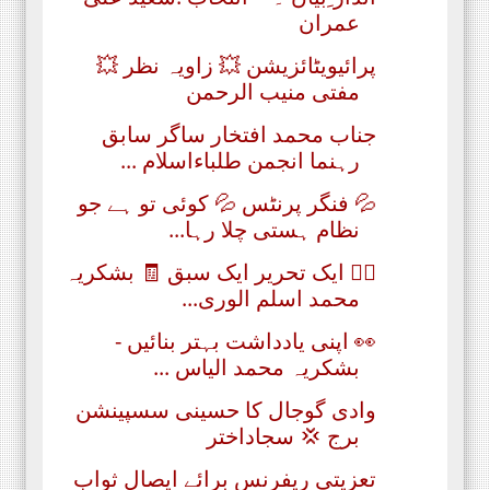
عمران
پرائیویٹائزیشن 💥 زاویہ نظر 💥
مفتی منیب الرحمن
جناب محمد افتخار ساگر سابق
رہنما انجمن طلباءاسلام ...
💦 فنگر پرنٹس 💦 کوئی تو ہے جو
نظام ہستی چلا رہا...
✍🏻 ایک تحریر ایک سبق 🧾 بشکریہ
محمد اسلم الوری...
👀 اپنی یادداشت بہتر بنائیں -
بشکریہ محمد الیاس ...
وادی گوجال کا حسینی سسپینشن
برج 💢 سجاداختر
تعزیتی ریفرنس برائے ایصال ثواب