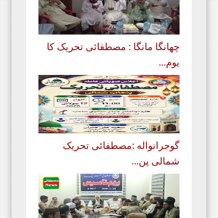
چھانگا مانگا : مصطفائی تحریک کا
یوم...
گوجرانواله :مصطفائی تحریک
شمالی پن...