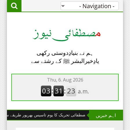
ہم نے بنیادِدوستی رکھی
یادِخیرالبشر ﷺ کے رشتے سے
اہم خبریں
چھانگا مانگا : مصطفائی تحریک کا یوم تاسیس بھرپور طریقے سے منایا گیا۔