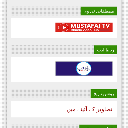
مصطفائی ٹی وی
رباط ادب
روشن تاریخ
تصاویر کے آئینے میں