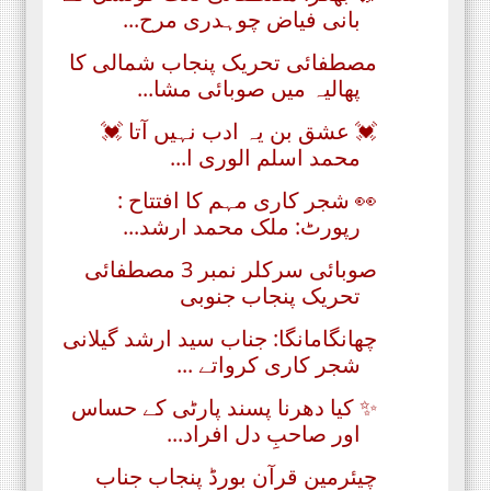
بانی فیاض چوہدری مرح...
مصطفائی تحریک پنجاب شمالی کا
پھالیہ میں صوبائی مشا...
💓 عشق بن یہ ادب نہیں آتا 💓
محمد اسلم الوری ا...
👀 شجر کاری مہم کا افتتاح :
رپورٹ: ملک محمد ارشد...
صوبائی سرکلر نمبر 3 مصطفائی
تحریک پنجاب جنوبی
چھانگامانگا: جناب سید ارشد گیلانی
شجر کاری کرواتے ...
✨ کیا دھرنا پسند پارٹی کے حساس
اور صاحبِ دل افراد...
چیئرمین قرآن بورڈ پنجاب جناب