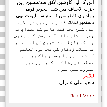
اس کے لیے کاوشیں لائق صدتحسین ہیں۔
حزب الاحناف میں شاہ ہجویر قومی
رواداری کانفرنس کے نام سے ایونٹ بھی
5ستمبر 2023 کےلیے ترتیب دیا گیا
ہے۔ گنج بخش فیض عالم کے مصداق یہ
بھی سرکار داتا گنج بخش ؒ کاہی فیض
ہے۔کہ زلزلہ متاثرین کی امدادہو
یا سیلاب زدگان کی بحالی، تعلیم
کا شعبہ ہو یا صحت ، ملک بھر میں
مصطفائی رضا کار کار خیر میں
مصروف عمل ہیں۔
ایڈیٹر
سعید علی عمران
Read More