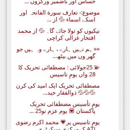
حساس اور باضمیر ورکروں ...
موضوع:- تعارف سورة الفاتحہ اور
اسکے اسماء 💦 از ...
نیکیوں کو تولا جائے گا۔ 💦 از محمد
افتخار غزالی کراچی
👀 ہم نہیں ہارے ، ہارے وہ ہیں جو
گھر وں میں بیٹھ...
💫 25جولائی : مصطفائی تحریک کا
28 واں یومِ تاسیس
مصطفائی تحریک ایک امید کی کرن
💦💦💦 ذوالفقار حید...
یومِ تأسيس مصطفائی تحریک
پاکستان 💟 یوم عزم نو25 ...
یومِ تاسیس پر💗 محمد اکرم رضوی
ATI کےمرکزی سیکرٹری...