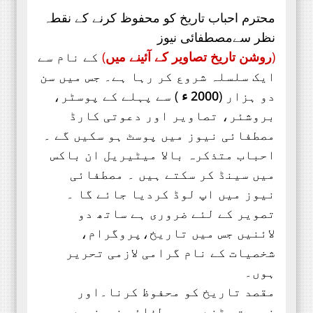
محترم احباب تاریخ کو محفوظ کرنے کے نقطہ
نظر سےمصطفائی نیوز
(
روشن تاریخ تصاویر کے آئینے میں
)
کے نام سے
ایک سلسلہ شروع کر رہا ہے۔ جس میں سن
دو ہزار (
2000 ء
) سے پہلے کے پوسٹر،
بروشئر،
تصاویر اور
دعوتی کارڈ
مصطفائی نیوز میں پوسٹ ہو سکیں گے ۔
احباب متذکرہ بالا میٹیریل ان باکس
میں سینڈ کر سکتے ہیں ۔ مصطفائی
نیوز میں اپ لوڈ کردیا جائے گا ۔
تصویر کے لئے ضروری ہے ساتھ دو
لائنیں جس میں تاریخ،پروگرام،
شخصیات کے نام گرامی لازمی تحریر
ہوں۔
مقصد تاریخ کو محفوظ کرنا۔اور
ضرورت پڑنے پر مصطفائی نیوز سے