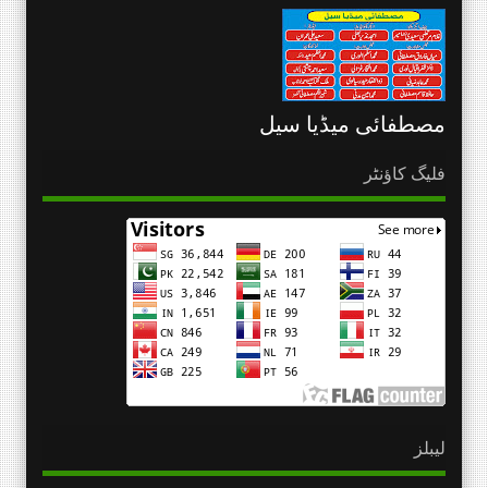
مصطفائی میڈیا سیل
فلیگ کاؤنٹر
لیبلز