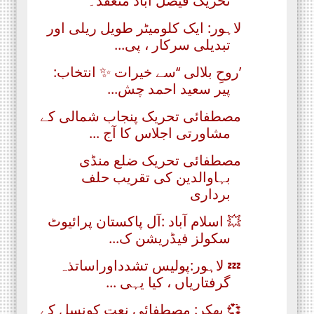
تحریک فیصل آباد منعقد۔
لاہور: ایک کلومیٹر طویل ریلی اور
تبدیلی سرکار ، پی...
’روحِ بلالی ‘‘سے خیرات ✨ انتخاب:
پیر سعید احمد چش...
مصطفائی تحریک پنجاب شمالی کے
مشاورتی اجلاس کا آج ...
مصطفائی تحریک ضلع منڈی
بہاوالدین کی تقریب حلف
برداری
💥 اسلام آباد :آل پاکستان پرائیوٹ
سکولز فیڈریشن ک...
💤 لاہور:پولیس تشدداوراساتذہ
گرفتاریاں ، کیا یہی ...
💞 بھکر: مصطفائی نعت کونسل کے