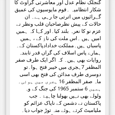
گنجلک نظام عدل اور معاشرتی گراوٹ کا
شکار انتظامیہ ۔قوم مایوسیوں کی عمیق
گہرائیوں میں اترتی جا رہی ہے۔ ان
حالات کے پیش نظرصاحبان قلب ونظر نے
عزم نو کا نعرہ بلند کیا۔اور کہا کہ ہمیں
امیں ہیں ۔اس ملت کی ناٶ کے ، ہمیں
پاسباں ہیں۔مملکت خدادادپاکستان کے۔
ہمارے پاس اسلاف کی گراں قدر تابندہ
روایات بھی ہیں۔ کہ اگر ایک طرف صفر
المظفر 7ہجری میں خیبر فتح ہوا۔تو
دوسری طرف مدائن کی فتح بھی اسی
ماہ صفر المظفر 16 ہجری میں ہوئی۔
ہمیں 6 ستمبر 1965 کی جنگ کے وہ
ولولے بھی نہیں بھولنا چاہیۓ ۔ جب
پاکستان نے دشمن کے ناپاک عزائم کو
ملیامیٹ کرتے ہوئے منہ توڑ جواب دیا۔