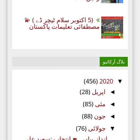
(5 اکتوبر سلام ٹیچر ڈے ) 💫
مصطفائی تعلیمات پاکستان
بلاگ آرکائیو
(456)
2020
▼
اپریل
(28)
◄
مئی
(85)
◄
جون
(88)
◄
جولائی
(76)
▼
انداز ِبیاں ۔✒ انتخاب :سعید علی