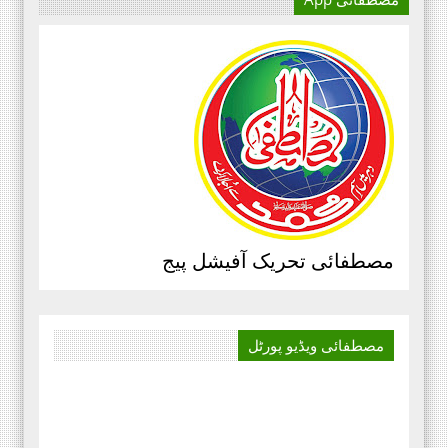
آج کا دور میڈیا کا دور ہے۔
اور کسی بھی کاز کے بہترین
نتائج کے لئے اس کی اہمیت سے
انکار نہیں کیا جا سکتا۔سعید
علی عمران مصطفائی تحریک فیصل
آباد ڈویژن ۔
مرکزی سرکلر نمبر3،جولائی
2020ء،مصطفائی تحریک،جناب حافظ
قاسم مصطفائی سیکرٹری جنرل
مصطفائی تحریک آفیشل پیج
پیغام بنام ذمہ داران مصطفائی
اسکولز و کالجز، محمد اسلم الوری
مصطفائی فاونڈیشن ، پاکستان،
مصطفائی ویڈیو
پورٹل
‏صوبائی سرکلر نمبر 4 پنجاب
شمالی ،مورخہ 13 جولائی 2020 ۔۔۔
بدلتے رنگ ۔۔۔۔ رھے نام اللہ کا
تحریر ۔۔۔ مظہر سلیم حجازی پہلا