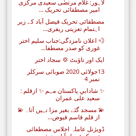
لاہور: غلام مرتضٰی سعیدی مرکزی
امیر مصطفائی تحریک ...
مصطفائی تحریک فیصل آباد کے زیر
اہتمام تعزیتی ریفری...
💨 اعلان نامزدگی:جناب سلیم اختر
غوری کو صدر مصطفا...
ایک اور تاؤبٹ 💢 سجاد اختر
13جولائی 2020 صوبائی سرکلر
نمبر 4
✨ شادابیِ پاکستان مہم ✨ ازقلم :
سعید علی عمران
💫 مسجد گئے بغیر مزا نہیں آتا۔ 💫
از قلم قاسم فیوض...
ڈویژنل عاملہ اجلاس مصطفائی