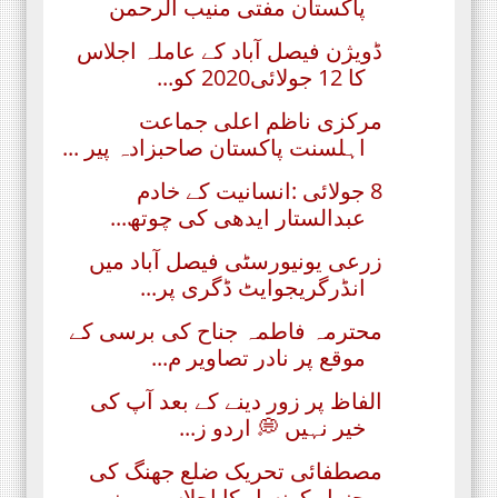
پاکستان مفتی منیب الرحمن
ڈویژن فیصل آباد کے عاملہ اجلاس
کا 12 جولائی2020 کو...
مرکزی ناظم اعلی جماعت
اہلسنت پاکستان صاحبزادہ پیر ...
8 جولائی :انسانیت کے خادم
عبدالستار ایدھی کی چوتھ...
زرعی یونیورسٹی فیصل آباد میں
انڈرگریجوایٹ ڈگری پر...
محترمہ فاطمہ جناح کی برسی کے
موقع پر نادر تصاویر م...
الفاظ پر زور دینے کے بعد آپ کی
خیر نہیں 💭 اردو ز...
مصطفائی تحریک ضلع جھنگ کی
جنرل کونسل کا اجلاس بروز...