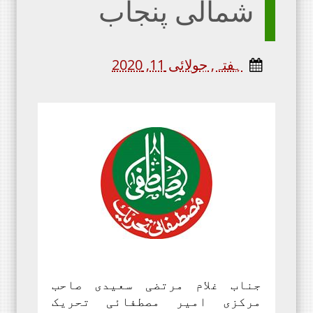
شمالی پنجاب
ہفتہ, جولائی 11, 2020
جناب غلام مرتضی سعیدی صاحب
مرکزی امیر مصطفائی تحریک