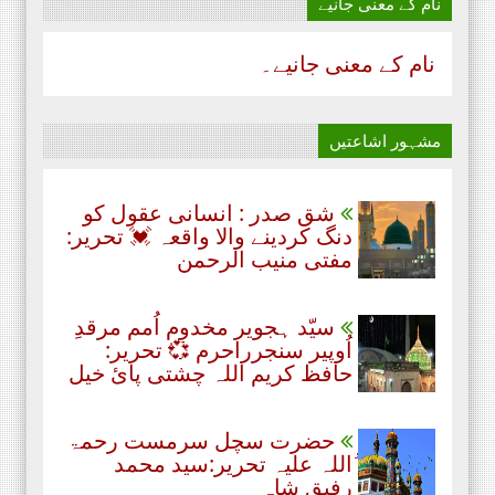
نام‌ کے معنی جانیے
نام‌ کے معنی جانیے۔
مشہور اشاعتیں
شق صدر : انسانی عقول کو
دنگ کردینے والا واقعہ 💓 تحریر:
مفتی منیب الرحمن
سیّد ہجویر مخدوم اُمم مرقدِ
اُوپیر سنجرراحرم 💞 تحریر:
حافظ کریم اللہ چشتی پائ خیل
حضرت سچل سرمست رحمۃ
ُاللہ علیہ تحریر:سید محمد
رفیق شاہ