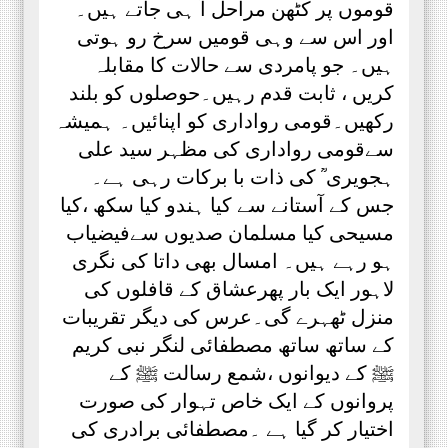
قوموں پر کٹھن مراحل آ ہی جاتے ہیں۔
اور اس سے وہی قومیں سرخ رو ہوتی
ہیں۔ جو پامردی سے حالات کا مقابلہ
کریں ، ثابت قدم رہیں۔حوصلوں کو بلند
رکھیں۔قومی رواداری کو اپنائیں۔ ہمیشہ
سےقومی رواداری کی مظہر سید علی
ہجویری ؒ کی ذات با برکات رہی ہے۔
جس کے آستانے سے کیا ہندو کیا سکھ ،کیا
مسیحی کیا مسلمان صدیوں سےفیضیاب
ہو رہے ہیں۔ امسال بھی داتا کی نگری
لاہور ایک بار پھرعشاق کے قافلوں کی
منزل ٹھہرے گی۔عرس کی دیگر تقریبات
کے ساتھ ساتھ مصطفائی لنگر نبی کریم
ﷺ کے دیوانوں ،شمع رسالت ﷺ کے
پروانوں کے ایک خاص تہوار کی صورت
اختیار کر گیا ہے ۔مصطفائی برادری کی