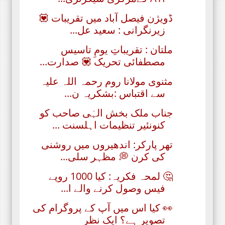
ڈویژن فیصل آباد میں تقریبات 💟
زیرنگرانی : سعید عل...
ملتان : تقریباتِ یومِ تاسیس
مصطفائی تحریک 💟 صدارت...
مثنوی ﻣﻮﻻﻧﺎ ﺭﻭم رحمہ اللہ علیہ
سے اقتباس :بشکریہ ن...
جناب ملک بخش الہٰی صاحب کو
کنونئیر تنظیمات اہلسنت ...
تھر پارکر: اندھیروں میں روشنی
کی کرن 💭 مظہر سلی...
🤔 لمحہ فکریہ: کیا 1000 روپے
فیس وصول کرنے والے ا...
👀 کیا اس میں آپ کے پروگرام کی
تصویر ہے؟ ایک نظر