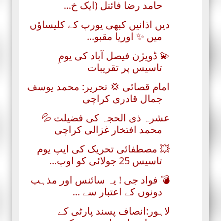
حامد رضا فائنل (ایک خ...
دیں اذانیں کبھی یورپ کے کلیساؤں
میں ✨ اوریا مقبو...
💫 ڈویژن فیصل آباد کی یومِ
تاسیس پر تقریبات
امام قصائی 💢 تحریر: محمد یوسف
جمال قادری کراچی
عشرہ ذی الحجہ کی فضیلت 💦
محمد افتخار غزالی کراچی
💥 مصطفائی تحریک کی ایپ یوم
تاسیس 25 جولائی کو اوپ...
💣 فواد جی ! یہ سائنس اور مذہب
دونوں کے اعتبار سے ...
لاہور:انصاف پسند پارٹی کے