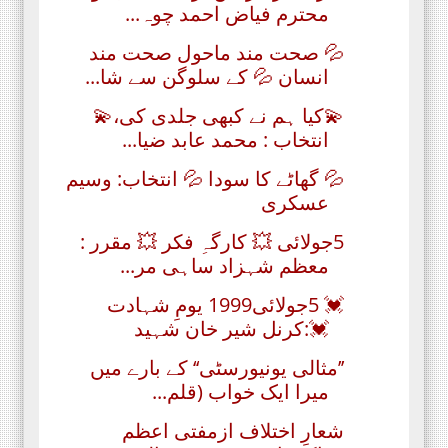
محترم فیاض احمد چوہ...
💦 صحت مند ماحول صحت مند
انسان 💦 کے سلوگن سے شا...
💫کیا ہم نے کبھی جلدی کی،💫
انتخاب : محمد عابد ضیا...
💦 گھاٹے کا سودا 💦 انتخاب: وسیم
عسکری
5جولائی 💥 کارگہِ فکر 💥 مقرر :
معظم شہزاد ساہی مر...
💓 5جولائی1999 یومِ شہادت
💓:کرنل شیر خان شہید
’’مثالی یونیورسٹی‘‘ کے بارے میں
میرا ایک خواب (قلم...
شعارِ اختلاف ازمفتی اعظم