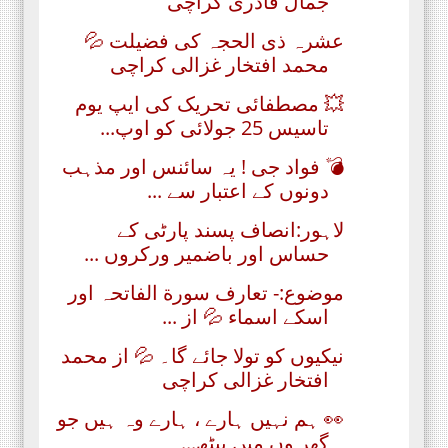
جمال قادری کراچی
عشرہ ذی الحجہ کی فضیلت 💦
محمد افتخار غزالی کراچی
💥 مصطفائی تحریک کی ایپ یوم
تاسیس 25 جولائی کو اوپ...
💣 فواد جی ! یہ سائنس اور مذہب
دونوں کے اعتبار سے ...
لاہور:انصاف پسند پارٹی کے
حساس اور باضمیر ورکروں ...
موضوع:- تعارف سورة الفاتحہ اور
اسکے اسماء 💦 از ...
نیکیوں کو تولا جائے گا۔ 💦 از محمد
افتخار غزالی کراچی
👀 ہم نہیں ہارے ، ہارے وہ ہیں جو
گھر وں میں بیٹھ...