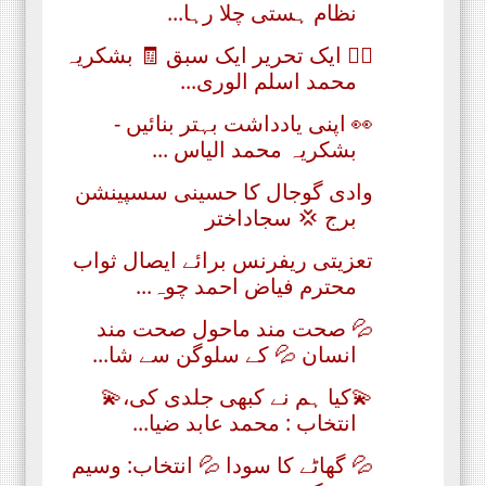
نظام ہستی چلا رہا...
✍🏻 ایک تحریر ایک سبق 🧾 بشکریہ
محمد اسلم الوری...
👀 اپنی یادداشت بہتر بنائیں -
بشکریہ محمد الیاس ...
وادی گوجال کا حسینی سسپینشن
برج 💢 سجاداختر
تعزیتی ریفرنس برائے ایصال ثواب
محترم فیاض احمد چوہ...
💦 صحت مند ماحول صحت مند
انسان 💦 کے سلوگن سے شا...
💫کیا ہم نے کبھی جلدی کی،💫
انتخاب : محمد عابد ضیا...
💦 گھاٹے کا سودا 💦 انتخاب: وسیم