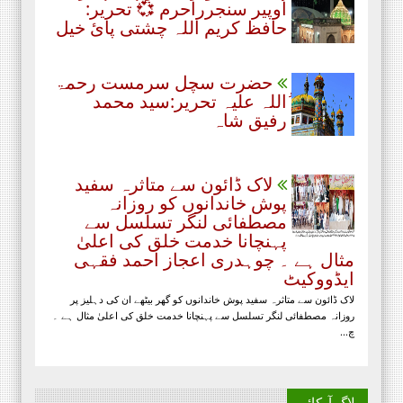
اُوپیر سنجرراحرم 💞 تحریر:
حافظ کریم اللہ چشتی پائ خیل
حضرت سچل سرمست رحمۃ
ُاللہ علیہ تحریر:سید محمد
رفیق شاہ
لاک ڈائون سے متاثرہ سفید
پوش خاندانوں کو روزانہ
مصطفائی لنگر تسلسل سے
پہنچانا خدمت خلق کی اعلیٰ
مثال ہے ۔ چوہدری اعجاز احمد فقہی
ایڈووکیٹ
لاک ڈائون سے متاثرہ سفید پوش خاندانوں کو گھر بیٹھے ان کی دہلیز پر
روزانہ مصطفائی لنگر تسلسل سے پہنچانا خدمت خلق کی اعلیٰ مثال ہے ۔
چ...
بلاگ آرکائیو