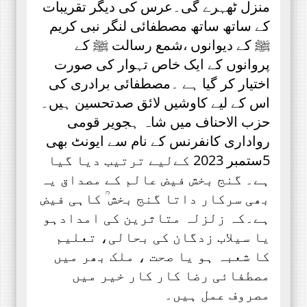
منزل ٹھہرے گی۔عرس کی دیگر تقریبات
کے ساتھ ساتھ مصطفائی لنگر نبی کریم
ﷺ کے دیوانوں ،شمع رسالت ﷺ کے
پروانوں کے ایک خاص تہوار کی صورت
اختیار کر گیا ہے ۔مصطفائی برادری کی
اس کے لیے کاوشیں لائق صدتحسین ہیں۔
حزب الاحناف میں شاہ ہجویر قومی
رواداری کانفرنس کے نام سے ایونٹ بھی
5ستمبر 2023 کےلیے ترتیب دیا گیا
ہے۔ گنج بخش فیض عالم کے مصداق یہ
بھی سرکار داتا گنج بخش ؒ کاہی فیض
ہے۔کہ زلزلہ متاثرین کی امدادہو
یا سیلاب زدگان کی بحالی، تعلیم
کا شعبہ ہو یا صحت ، ملک بھر میں
مصطفائی رضا کار کار خیر میں
مصروف عمل ہیں۔