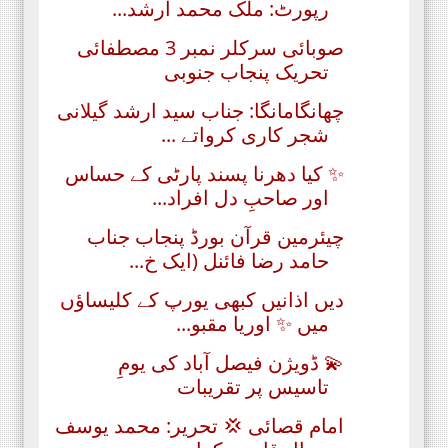
رپورٹ: ملک محمد ارشد...
صوبائی سرکلر نمبر 3 مصطفائی
تحریک پنجاب جنوبی
چھانگامانگا: جناب سید ارشد گیلانی
شجر کاری کرواتے ...
✨ کیا دھرنا پسند پارٹی کے حساس
اور صاحبِ دل افراد...
چیئرمین قرآن بورڈ پنجاب جناب
حامد رضا فائنل (ایک خ...
دیں اذانیں کبھی یورپ کے کلیساؤں
میں ✨ اوریا مقبو...
💫 ڈویژن فیصل آباد کی یومِ
تاسیس پر تقریبات
امام قصائی 💢 تحریر: محمد یوسف