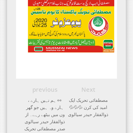
previous
Next
مصطفائی تحریک ایک
👀 ہم نہیں ہارے ،
امید کی کرن 💦💦💦
ہارے وہ ہیں جو گھر
ذوالفقار حیدر سیالوی
وں میں بیٹھے رہے۔ از
ذوالفقار حیدر سیالوی
صدر مصطفائی تحریک