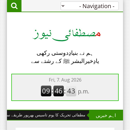
ہم نے بنیادِدوستی رکھی
یادِخیرالبشر ﷺ کے رشتے سے
اہم خبریں
چھانگا مانگا : مصطفائی تحریک کا یوم تاسیس بھرپور طریقے سے منایا گیا۔