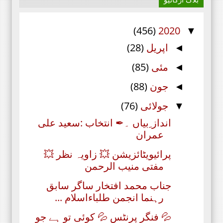
(456)
2020
▼
اپریل
(28)
◄
مئی
(85)
◄
جون
(88)
◄
جولائی
(76)
▼
انداز ِبیاں ۔✒ انتخاب :سعید علی
عمران
پرائیویٹائزیشن 💥 زاویہ نظر 💥
مفتی منیب الرحمن
جناب محمد افتخار ساگر سابق
رہنما انجمن طلباءاسلام ...
💦 فنگر پرنٹس 💦 کوئی تو ہے جو