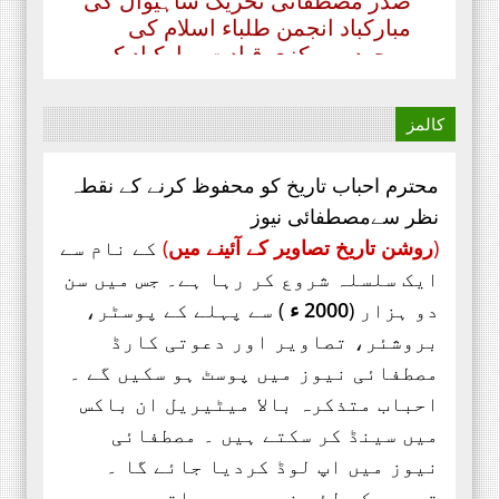
موجودہ مرکزی قیادت مبارکباد کی
مستحق ہے۔ کہ جنہوں نے حیی علی
الفلاح،
کالمز
محترم احباب تاریخ کو محفوظ کرنے کے نقطہ
نظر سےمصطفائی نیوز
(
روشن تاریخ تصاویر کے آئینے میں
)
کے نام سے
ایک سلسلہ شروع کر رہا ہے۔ جس میں سن
دو ہزار (
2000 ء
) سے پہلے کے پوسٹر،
بروشئر،
تصاویر اور
دعوتی کارڈ
مصطفائی نیوز میں پوسٹ ہو سکیں گے ۔
احباب متذکرہ بالا میٹیریل ان باکس
میں سینڈ کر سکتے ہیں ۔ مصطفائی
نیوز میں اپ لوڈ کردیا جائے گا ۔
تصویر کے لئے ضروری ہے ساتھ دو