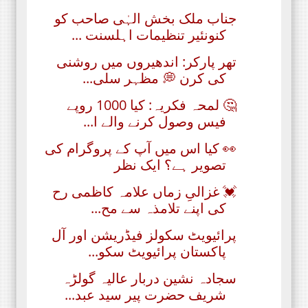
جناب ملک بخش الہٰی صاحب کو
کنونئیر تنظیمات اہلسنت ...
تھر پارکر: اندھیروں میں روشنی
کی کرن 💭 مظہر سلی...
🤔 لمحہ فکریہ: کیا 1000 روپے
فیس وصول کرنے والے ا...
👀 کیا اس میں آپ کے پروگرام کی
تصویر ہے؟ ایک نظر
💓 غزالیِ زماں علامہ کاظمی رح
کی اپنے تلامذہ سے مح...
پرائیویٹ سکولز فیڈریشن اور آل
پاکستان پرائیویٹ سکو...
سجادہ نشین دربار عالیہ گولڑہ
شریف حضرت پیر سید عبد...