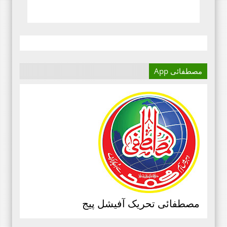
مصطفائی App
آج کا دور میڈیا کا دور ہے۔
اور کسی بھی کاز کے بہترین
نتائج کے لئے اس کی اہمیت سے
انکار نہیں کیا جا سکتا۔سعید
علی عمران مصطفائی تحریک فیصل
آباد ڈویژن ۔
مرکزی سرکلر نمبر3،جولائی
2020ء،مصطفائی تحریک،جناب حافظ
قاسم مصطفائی سیکرٹری جنرل
مصطفائی تحریک آفیشل پیج
پیغام بنام ذمہ داران مصطفائی
اسکولز و کالجز، محمد اسلم الوری