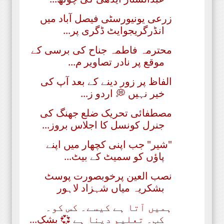
زرعی یونیورسٹی فیصل آباد میں
انڈرگریجوایٹ ڈگری پر...
محترمہ فاطمہ جناح کی برسی کے
موقع پر نادر تصاویر م...
الفاظ پر زور دینے کے بعد آپ کی
خیر نہیں 💭 اردو ز...
مصطفائی تحریک ضلع جھنگ کی
جنرل کونسل کا اجلاس بروز...
"شیر" جب اپنی کچھار میں اپنے
پاؤں کو سمیٹ کے بیٹ...
نصب العین پرخوبصورت پوسٹ
بشکریہ میاں شہزاد لاہور
ہمیں آتا ہے کیسے۔ کس کو۔
کب۔ تعلیم دینا ہے 💞 بشک...