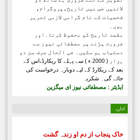
لائنیں جس میں تاریخ،پروگرام،
شخصیات کے نام گرامی لازمی تحریر
ہوں۔
مقصد تاریخ کو محفوظ کرنا۔اور
ضرورت پڑنے پر مصطفائی نیوز سے
دستیاب ہو سکیں۔ فی الحال صرف
سن دو
ہزار ( 2000 ء ) سے پہلے کا ریکارڈ،
اس کے
بعد کے ریکارڈ کے لیے دوبارہ درخواست کی
جائے گی۔ شکریہ
ایڈیٹر : مصطفائی نیوز ای میگزین
اداریہ
خاک پنجاب از دم او زندہ گشت