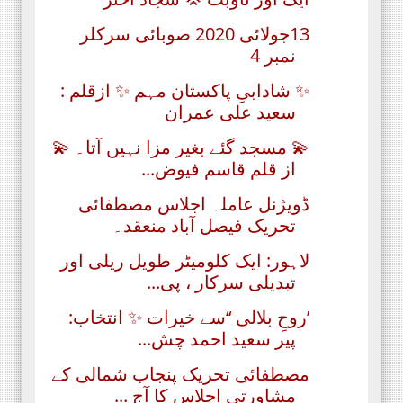
13جولائی 2020 صوبائی سرکلر
نمبر 4
✨ شادابیِ پاکستان مہم ✨ ازقلم :
سعید علی عمران
💫 مسجد گئے بغیر مزا نہیں آتا۔ 💫
از قلم قاسم فیوض...
ڈویژنل عاملہ اجلاس مصطفائی
تحریک فیصل آباد منعقد۔
لاہور: ایک کلومیٹر طویل ریلی اور
تبدیلی سرکار ، پی...
’روحِ بلالی ‘‘سے خیرات ✨ انتخاب:
پیر سعید احمد چش...
مصطفائی تحریک پنجاب شمالی کے
مشاورتی اجلاس کا آج ...