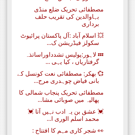
مصطفائی تحریک ضلع منڈی
بہاوالدین کی تقریب حلف
برداری
💥 اسلام آباد :آل پاکستان پرائیوٹ
سکولز فیڈریشن ک...
💤 لاہور:پولیس تشدداوراساتذہ
گرفتاریاں ، کیا یہی ...
💞 بھکر: مصطفائی نعت کونسل کے
بانی فیاض چوہدری مرح...
مصطفائی تحریک پنجاب شمالی کا
پھالیہ میں صوبائی مشا...
💓 عشق بن یہ ادب نہیں آتا 💓
محمد اسلم الوری ا...
👀 شجر کاری مہم کا افتتاح :