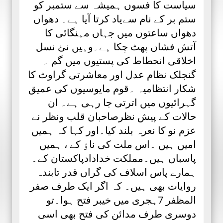
سیاست کا فسوں ہمیشہ سے ستمبر کو
ستم بر کے نام سےیاد کرتا آیا ہے۔ دھواں
دھواں ساعتوں میں جہاں مہنگائی کا
آتش فشاں پھٹ چکا ہے۔وہیں نئ نسل
اخلاقی انحطاط کی پستیوں میں گم ۔
گنجلک نظام عدل اور معاشرتی گراوٹ کا
شکار انتظامیہ ۔قوم مایوسیوں کی عمیق
گہرائیوں میں اترتی جا رہی ہے۔ ان
حالات کے پیش نظرصاحبان قلب ونظر نے
عزم نو کا نعرہ بلند کیا۔اور کہا کہ ہمیں
امیں ہیں ۔اس ملت کی ناٶ کے ، ہمیں
پاسباں ہیں۔مملکت خدادادپاکستان کے۔
ہمارے پاس اسلاف کی گراں قدر تابندہ
روایات بھی ہیں۔ کہ اگر ایک طرف صفر
المظفر 7ہجری میں خیبر فتح ہوا۔تو
دوسری طرف مدائن کی فتح بھی اسی