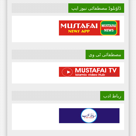
ڈاؤنلوڈ مصطفائی نیوز ایپ
مصطفائی ٹی وی
رباط ادب