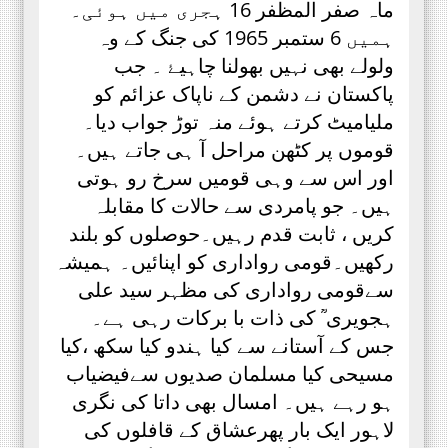
ماہ صفر المظفر 16 ہجری میں ہوئی۔
ہمیں 6 ستمبر 1965 کی جنگ کے وہ
ولولے بھی نہیں بھولنا چاہیۓ ۔ جب
پاکستان نے دشمن کے ناپاک عزائم کو
ملیامیٹ کرتے ہوئے منہ توڑ جواب دیا۔
قوموں پر کٹھن مراحل آ ہی جاتے ہیں۔
اور اس سے وہی قومیں سرخ رو ہوتی
ہیں۔ جو پامردی سے حالات کا مقابلہ
کریں ، ثابت قدم رہیں۔حوصلوں کو بلند
رکھیں۔قومی رواداری کو اپنائیں۔ ہمیشہ
سےقومی رواداری کی مظہر سید علی
ہجویری ؒ کی ذات با برکات رہی ہے۔
جس کے آستانے سے کیا ہندو کیا سکھ ،کیا
مسیحی کیا مسلمان صدیوں سےفیضیاب
ہو رہے ہیں۔ امسال بھی داتا کی نگری
لاہور ایک بار پھرعشاق کے قافلوں کی