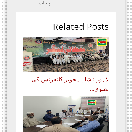
پنجاب
Related Posts
لاہور : شاہِ ہجویر کانفرنس کی
تصوی...