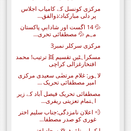
مرکزی کونسل کے کامیاب اجلاس
پر دلی مبارکباد:ذوالفق...
💦 14 اگست اور شادابیِ پاکستان
مہم 💦 مصطفائی تحری...
مرکزی سرکلر نمبر3
مسکراہٹیں تقسیم 👯 ترتیب! محمد
افتخارغزالی کراچی
لاہور: غلام مرتضٰی سعیدی مرکزی
امیر مصطفائی تحریک ...
مصطفائی تحریک فیصل آباد کے زیر
اہتمام تعزیتی ریفری...
💨 اعلان نامزدگی:جناب سلیم اختر
غوری کو صدر مصطفا...
ایک اور تاؤبٹ 💢 سجاد اختر