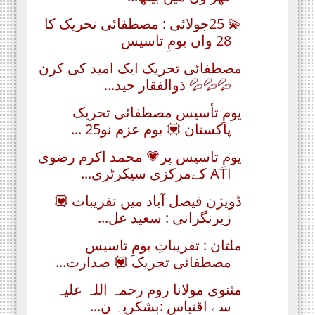
💫 25جولائی : مصطفائی تحریک کا
28 واں یومِ تاسیس
مصطفائی تحریک ایک امید کی کرن
💦💦💦 ذوالفقار حید...
یومِ تأسيس مصطفائی تحریک
پاکستان 💟 یوم عزم نو25 ...
یومِ تاسیس پر💗 محمد اکرم رضوی
ATI کےمرکزی سیکرٹری...
ڈویژن فیصل آباد میں تقریبات 💟
زیرنگرانی : سعید عل...
ملتان : تقریباتِ یومِ تاسیس
مصطفائی تحریک 💟 صدارت...
مثنوی ﻣﻮﻻﻧﺎ ﺭﻭم رحمہ اللہ علیہ
سے اقتباس :بشکریہ ن...