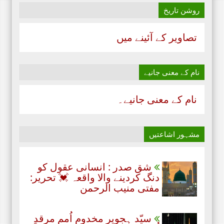
روشن تاریخ
تصاویر کے آئینے میں
نام‌ کے معنی جانیے
نام‌ کے معنی جانیے۔
مشہور اشاعتیں
شق صدر : انسانی عقول کو
دنگ کردینے والا واقعہ 💓 تحریر:
مفتی منیب الرحمن
سیّد ہجویر مخدوم اُمم مرقدِ