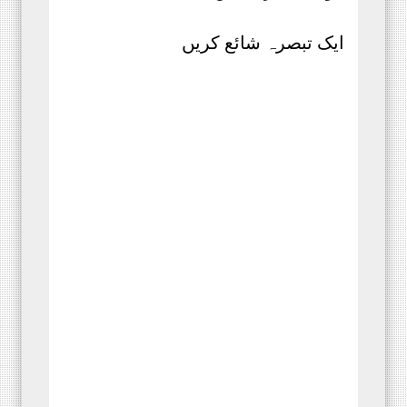
ایک تبصرہ شائع کریں