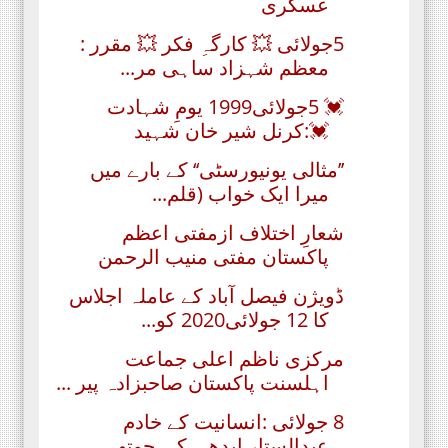
عسکری
5جولائی 💥 کارگہِ فکر 💥 مقرر :
معظم شہزاد ساہی مر...
💓 5جولائی1999 یومِ شہادت
💓:کرنل شیر خان شہید
’’مثالی یونیورسٹی‘‘ کے بارے میں
میرا ایک خواب (قلم...
شعارِ اختلاف ازمفتی اعظم
پاکستان مفتی منیب الرحمن
ڈویژن فیصل آباد کے عاملہ اجلاس
کا 12 جولائی2020 کو...
مرکزی ناظم اعلی جماعت
اہلسنت پاکستان صاحبزادہ پیر ...
8 جولائی :انسانیت کے خادم
عبدالستار ایدھی کی چوتھ...