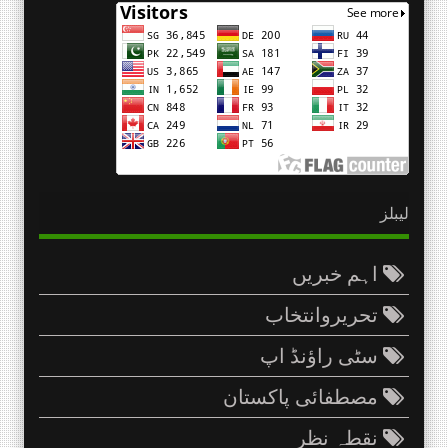
لیبلز
اہم خبریں
تحریروانتخاب
سٹی راؤنڈ اپ
مصطفائی پاکستان
نقطہِ نظر