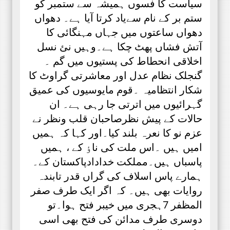
سیاست کا فسوں ہمیشہ سے ستمبر کو
ستم بر کے نام سےیاد کرتا آیا ہے۔ دھواں
دھواں ساعتوں میں جہاں مہنگائی کا
آتش فشاں پھٹ چکا ہے۔وہیں نئ نسل
اخلاقی انحطاط کی پستیوں میں گم ۔
گنجلک نظام عدل اور معاشرتی گراوٹ کا
شکار انتظامیہ ۔قوم مایوسیوں کی عمیق
گہرائیوں میں اترتی جا رہی ہے۔ ان
حالات کے پیش نظرصاحبان قلب ونظر نے
عزم نو کا نعرہ بلند کیا۔اور کہا کہ ہمیں
امیں ہیں ۔اس ملت کی ناٶ کے ، ہمیں
پاسباں ہیں۔مملکت خدادادپاکستان کے۔
ہمارے پاس اسلاف کی گراں قدر تابندہ
روایات بھی ہیں۔ کہ اگر ایک طرف صفر
المظفر 7ہجری میں خیبر فتح ہوا۔تو
دوسری طرف مدائن کی فتح بھی اسی