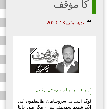
کا مؤقف
بدھ, مئی 13, 2020
’’ہم نے بنیادِ دوستی رکھی ۔۔۔۔۔۔
‘‘
لوگ اسے بے سروسامان طالبعلموں کی
ایک تنظیم سمجھتے ہیں ، مگر میں جانتا