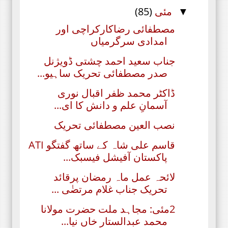
مئی
(85)
▼
مصطفائی رضاکارکراچی اور
امدادی سرگرمیاں
جناب سعید احمد چشتی ڈویژنل
صدر مصطفائی تحریک ساہیو...
ڈاکٹر محمد ظفر اقبال نوری
آسمانِ علم و دانش کا ای...
نصب العین مصطفائی تحریک
قاسم علی شاہ کے ساتھ گفتگو ATI
پاکستان آفیشل فیسبک...
لائحہ عمل ماہ رمضان پرقائد
تحریک جناب غلام مرتضٰی ...
2مئی: مجاہد ملت حضرت مولانا
محمد عبدالستار خاں نیا...