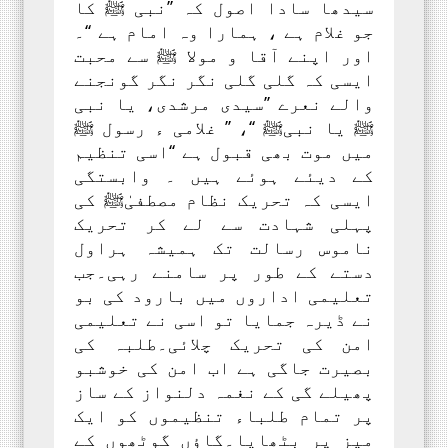
سیدھا سادا اصول کہ ’’نبی ﷺ کا
جو غلام ہے ، ہمارا وہ امام ہے ‘‘۔
اور اپنے آقا و مولا ﷺ سے محبت
ایسی کہ گلی گلی نگر نگر گونجنے
والے نعرے ’’سیدی مرشدی، یا نبی
ﷺ یا نبیﷺ ‘‘، ’’ غلامی ء رسول ﷺ
میں موت بھی قبول ہے ‘‘اسی تنظیم
کے دیئے ہوئے ہیں ۔ وابستگی
ایسی کہ تحریک نظام مصطفیٰﷺ کی
پہلی شہادت سے لے کر تحریک
ناموس رسالت تک ہمیشہ ہراول
دستے کے طور پر سامنے رہی۔جب
تعلیمی اداروں میں بارود کی بو
نے ڈیرہ جمایا تو اسی نے تعلیمی
امن کی تحریک چلائی۔طلبہ کی
بصیرت جاگی ہے اب امن کی خوشبو
پھیلے گی کے نغمہ دلنواز کے ساز
پر تمام طلباء تنظیموں کو ایک
میز پر بٹھایا۔گاؤں گوٹھوں کے