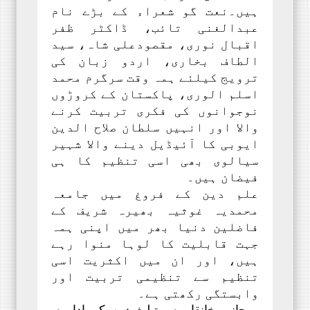
ہیں۔نعت گو شعراء کے بڑے نام
عبدالغنی تائب، ڈاکٹر ظفر
اقبال نوری، مقصودعلی شاہ، سید
الطاف بخاری، اردو زبان کی
ترویج کیلئے ہمہ وقت سرگرم محمد
اسلم الوری، پاکستان کے کروڑوں
نوجوانوں کی فکری تربیت کرنے
والا اور انہیں سلطان صلاح الدین
ایوبی کا آئیڈیل دینے والا شہیر
سیالوی بھی اسی تنظیم کا ہی
فیضان ہیں۔
علم دین کے فروغ میں جامعہ
محمدیہ غوثیہ بھیرہ شریف کے
فاضلین دنیا بھر میں اپنی ہمہ
جہت قابلیت کا لوہا منوا رہے
ہیں، اور ان میں اکثریت اسی
تنظیم سے تنظیمی تربیت اور
وابستگی رکھتی ہے۔
روحانی خانقاہوں، تبلیغ دین کے اداروں