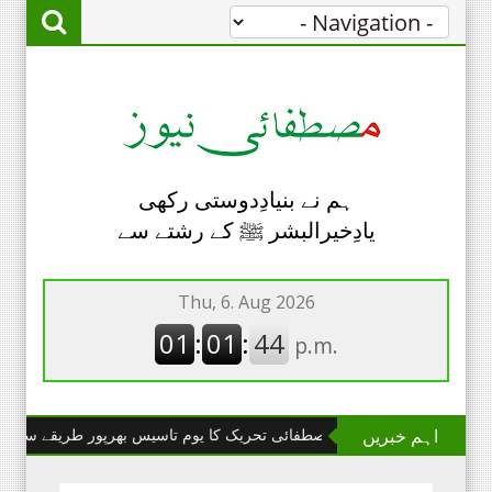
ہم نے بنیادِدوستی رکھی
یادِخیرالبشر ﷺ کے رشتے سے
اہم خبریں
چھانگا مانگا : مصطفائی تحریک کا یوم تاسیس بھرپور طریقے سے منایا گیا۔