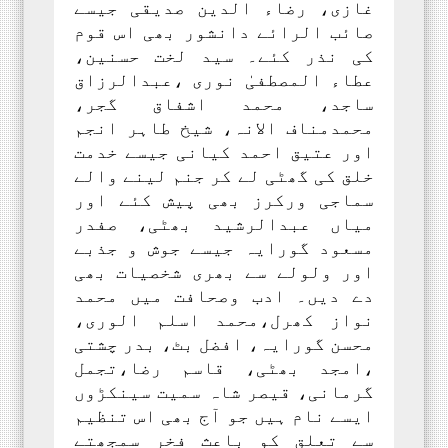
غازی، رضاء الدین صدیقی جیسے
صائب الرائے دانشور بھی اس قوم
کی نذر کئے۔ سید لخت حسنین،
عطاء المصطفیٰ نوری ،عبدالرزاق
ساجد، محمد اشفاق گجر،
محمدمناف الانہ، شیخ طاہر انجم
اور عتیق احمد کیانی جیسے خدمت
خلق کی گھٹی لے کر جنم لینے والے
سماجی ورکرز بھی پیش کئے اور
میاں عبدالرشید بھٹی، صفدر
مسعود گورایہ جیسے جوش و جذبے
اور ولولے سے بھری شخصیات بھی
دے دیں۔ ادب وصحافت میں محمد
نواز کھرل،محمد اسلم الوری،
محسن گورایہ، افضل بٹ، بدر چشتی
،امجد بھٹی، قاسم رضا،تجمل
گرمانی، قیصر شاہ سمیت سینکڑوں
ایسے نام ہیں جو آج بھی اس تنظیم
سے تعلق کو باعث فخر سمجھتے