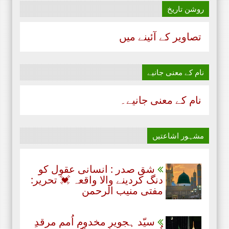
روشن تاریخ
تصاویر کے آئینے میں
نام‌ کے معنی جانیے
نام‌ کے معنی جانیے۔
مشہور اشاعتیں
شق صدر : انسانی عقول کو
دنگ کردینے والا واقعہ 💓 تحریر:
مفتی منیب الرحمن
سیّد ہجویر مخدوم اُمم مرقدِ