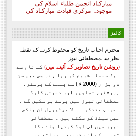
موجودہ مرکزی قیادت مبارکباد کی
مستحق ہے۔ کہ جنہوں نے حیی علی
الفلاح،
کالمز
محترم احباب تاریخ کو محفوظ کرنے کے نقطہ
نظر سےمصطفائی نیوز
(
روشن تاریخ تصاویر کے آئینے میں
)
کے نام سے
ایک سلسلہ شروع کر رہا ہے۔ جس میں سن
دو ہزار (
2000 ء
) سے پہلے کے پوسٹر،
بروشئر،
تصاویر اور
دعوتی کارڈ
مصطفائی نیوز میں پوسٹ ہو سکیں گے ۔
احباب متذکرہ بالا میٹیریل ان باکس
میں سینڈ کر سکتے ہیں ۔ مصطفائی
نیوز میں اپ لوڈ کردیا جائے گا ۔
تصویر کے لئے ضروری ہے ساتھ دو