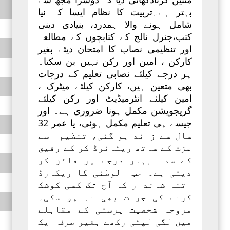
بہتر ہے۔تربیت کا نظام ایسا کہ نیا
شامل ہونے والا ہمدرد، بنیادی دینی
کتب،جنرل نالج کے کتابچوں کے مطالعہ
اور تنظیمی نصاب کا امتحان دیئے بغیر
کارکن ، امین اور رکن نہیں بن سکتا۔
ہر درجے کیلئے نصابی تعلیم کے درجات
بھی متعین ہیں، کارکن کیلئے میٹرک ،
امین کیلئے انٹرمیڈیٹ اور رکن کیلئے
گریجویشن مکمل ہونا ضروری ہے۔ اور
جیسے ہی تعلیم مکمل ہوئی، یا عمر 32
سال سے زائد ہو گئی، تنظیم اسے
عزت کے ساتھ ریٹائرڈ کر کے رفیق
کے سدا بہار درجے پر فائز کر
دیتی ہے۔ حب الوطنی کا ریکارڈ
اتنا شاندار کہ آج تک کسی کوشک
کرنے کی جرات بھی نہ ہو سکی۔
مروجہ شخصیت پرستی کے مقابلے
میں لگی لپٹی رکھے بغیر صرف ایک