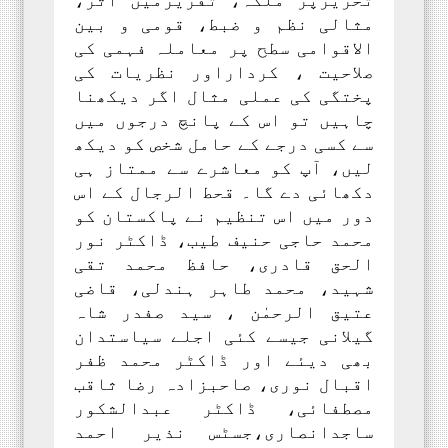
مثالی نظم و ضبط، قومی و بین
الاقوامی سطح پر معاملہ فہمی کی
صلاحیت ، کرداراور نظریات کی
پختگی کی عملی مثال اگر دیکھنا
چاہیں تو اس کے پانچ درجوں میں
سے کسی درجے کے حامل شخص کو دیکھ
لیں، آپ کو معاشرے سے ممتاز ہی
دکھائی دے گا۔ قحط الرجال کے اس
دور میں اس تنظیم نے پاکستان کو
محمد حاجی حنیف طیب، ڈاکٹر نور
الحق قادری، حافظ محمد تقی
شہید، محمد طاہر ہندلی، قاضی
عتیق الرحمٰن ، سید صفدر شاہ
گیلانی جیسے کئی اجلے سیاستدان
بھی دیئے اور ڈاکٹر محمد ظفر
اقبال نوری، صاحبزادہ رضا ثاقب
مصطفائی، ڈاکٹر عبدالشکور
ساجدانصاری،جسٹس نذیر احمد