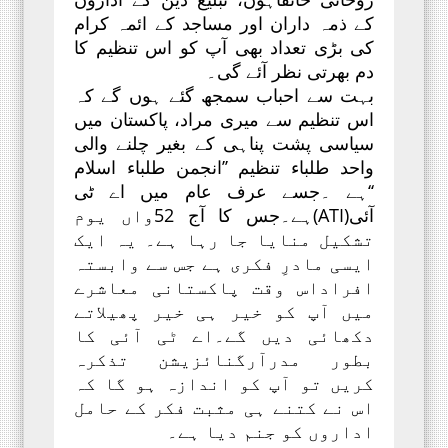
کے ذمہ داران اور مساجد کے ائمہ کرام
کی بڑی تعداد بھی آپ کو اس تنظیم کا
دم بھرتی نظر آئے گی۔
بہت سے احباب سمجھ گئے ہوں گے کہ
اس تنظیم سے میری مراد، پاکستان میں
سیاسی پشت پناہی کے بغیر چلنے والی
واحد طلباء تنظیم ’’انجمن طلباء اسلام
‘‘ہے ۔جسے عرف عام میں اے ٹی
آئی(ATI)ہے۔جس کا آج 52واں یوم
تشکیل منایا جا رہا ہے۔ یہ ایک
ایسی مادرِ فکری ہے جس سے وابستہ
افراداس وقت پاکستانی معاشرے
میں آپ کو خیر ہی خیر پھیلاتے
دکھائی دیں گے۔اے ٹی آئی کا
بطور مدرآرگنائزیشن تذکرہ
کریں تو آپ کو اندازہ ہو گا کہ
اس نے کتنے ہی مثبت فکر کے حامل
اداروں کو جنم دیا ہے۔