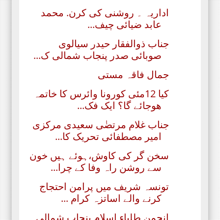
اداریہ ۔ روشنی کی کرن. محمد
عابد ضیائی چیف...
جناب ذوالفقار حیدر سیالوی
صوبائی صدر پنجاب شمالی ک...
جمال فاقہ مستی
کیا 12مئی کورونا وائرس کا خاتمہ
ھوجائے گا؟ ایک فک...
جناب غلام مرتضٰی سعیدی مرکزی
امیر مصطفائی تحریک کا...
سخن گر کی کاوش،ہوئے ہیں خون
سے روشن راہ وفا کے چرا...
تونسہ شریف میں پرامن احتجاج
کرنے والے اساتزہ کرام ...
انجمن طلباء اسلام پنجاب شمالی