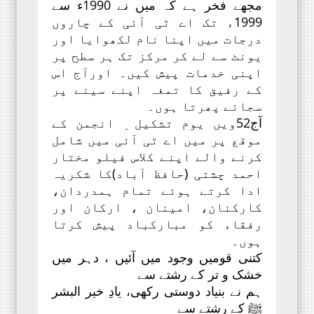
مجھے فخر ہے کہ میں نے 1990ء سے
1999ء تک اے ٹی آئی کے چاروں
درجات میں اپنا نام لکھوایا اور
یونٹ سے لے کر مرکز تک ہر سطح پر
اپنی خدمات پیش کیں۔ اورآج اس
کے رفیق کا تمغہ اپنے سینے پر
سجائے پھرتا ہوں۔
آج52ویں یوم تشکیل ِ انجمن کے
موقع پر میں اے ٹی آئی میں شامل
کرنے والے اپنے کلاس فیلو مختار
احمد چشتی (حافظ آباد)کا شکریہ
ادا کرتے ہوئے تمام ہمدردان،
کارکنان، امینان ، ارکان اور
رفقاء کو مبارکباد پیش کرتا
ہوں۔
کتنی قومیں وجود میں آئیں ، دہر میں
خشک و تر کے رشتے سے
ہم نے بنیاد دوستی رکھی، یادِ خیر البشر
ﷺ کے رشتے سے