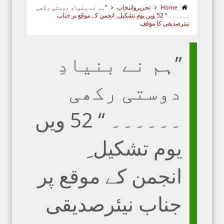
Home
تحریروانتخاب
’’ہم نے بنیادِ دوستی رکھی
۔۔۔۔۔۔ ‘‘ 52 ویں یوم تشکیل ِ انجمن کے موقع پر جناب
نیئرصدیقی کا مؤقف
’’ہم نے بنیادِ
دوستی رکھی
۔۔۔۔۔۔ ‘‘ 52 ویں
یوم تشکیل ِ
انجمن کے موقع پر
جناب نیئرصدیقی