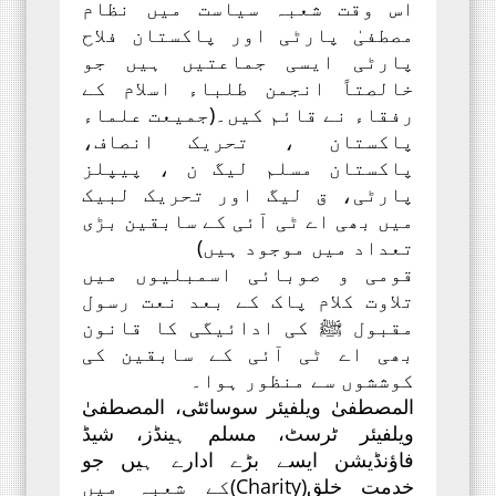
اس وقت شعبہ سیاست میں نظام
مصطفیٰ پارٹی اور پاکستان فلاح
پارٹی ایسی جماعتیں ہیں جو
خالصتاً انجمن طلباء اسلام کے
رفقاء نے قائم کیں۔(جمیعت علماء
پاکستان ، تحریک انصاف،
پاکستان مسلم لیگ ن ، پیپلز
پارٹی، ق لیگ اور تحریک لبیک
میں بھی اے ٹی آئی کے سابقین بڑی
تعداد میں موجود ہیں)
قومی و صوبائی اسمبلیوں میں
تلاوت کلام پاک کے بعد نعت رسول
مقبول ﷺ کی ادائیگی کا قانون
بھی اے ٹی آئی کے سابقین کی
کوششوں سے منظور ہوا۔
المصطفیٰ ویلفیئر سوسائٹی، المصطفیٰ
ویلفیئر ٹرسٹ، مسلم ہینڈز، شیڈ
فاؤنڈیشن ایسے بڑے ادارے ہیں جو
خدمت خلق(Charity)کے شعبہ میں