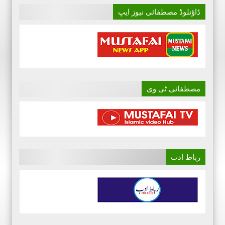
ڈاؤنلوڈ مصطفائی نیوز ایپ
مصطفائی ٹی وی
رباط ادب