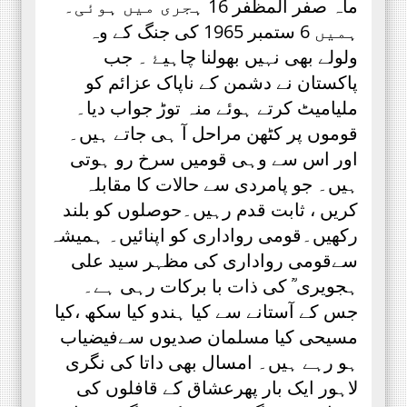
ماہ صفر المظفر 16 ہجری میں ہوئی۔
ہمیں 6 ستمبر 1965 کی جنگ کے وہ
ولولے بھی نہیں بھولنا چاہیۓ ۔ جب
پاکستان نے دشمن کے ناپاک عزائم کو
ملیامیٹ کرتے ہوئے منہ توڑ جواب دیا۔
قوموں پر کٹھن مراحل آ ہی جاتے ہیں۔
اور اس سے وہی قومیں سرخ رو ہوتی
ہیں۔ جو پامردی سے حالات کا مقابلہ
کریں ، ثابت قدم رہیں۔حوصلوں کو بلند
رکھیں۔قومی رواداری کو اپنائیں۔ ہمیشہ
سےقومی رواداری کی مظہر سید علی
ہجویری ؒ کی ذات با برکات رہی ہے۔
جس کے آستانے سے کیا ہندو کیا سکھ ،کیا
مسیحی کیا مسلمان صدیوں سےفیضیاب
ہو رہے ہیں۔ امسال بھی داتا کی نگری
لاہور ایک بار پھرعشاق کے قافلوں کی