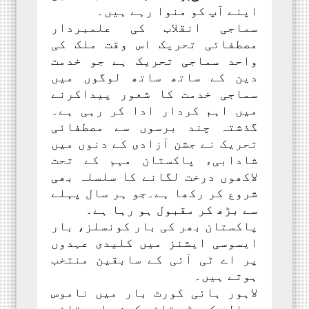
اپنے آپ کو منوا رہے ہیں۔
سماجی انقلاب کی علمبردار
مصطفائی تحریک اس وقت ملک کی
واحد سماجی تحریک ہے جو خدمت
دین کے ساتھ ساتھ لوگوں میں
سماجی خدمت کا شعور پیداکرنے
میں اہم کردار ادا کر رہی ہے۔
گذشتہ چند برسوں سے مصطفائی
تحریک نے جشن آزادی کے دنوں میں
شادابیء پاکستان مہم کے تحت
لاکھوں درخت لگانے کا سلسلہ بھی
شروع کر رکھا ہے۔جو ہر سال پہلے
سے بڑھ کر مقبول ہو رہا ہے۔
پاکستان بھر کی بار کونسلز، بار
ایسوسی ایشنز میں کلیدی عہدوں
پر اے ٹی آئی کے سابقین منتخب
ہوتے ہیں۔
لاہور ہائی کورٹ بار میں ناموس
رسالت کمیٹی قائم کرنے اور قائم