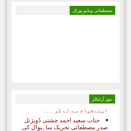
مصطفائی فاونڈیشن ، پاکستان،
مصطفائی ویڈیو
پورٹل
‏صوبائی سرکلر نمبر 4 پنجاب
شمالی ،مورخہ 13 جولائی 2020 ۔۔۔
بدلتے رنگ ۔۔۔۔ رھے نام اللہ کا
تحریر ۔۔۔ مظہر سلیم حجازی پہلا
منظر پچیس سال قبل ، ایک دور تھا
جب پیشے کے لحاظ سے وکیل ، وہ
شخص میرے ٹیبل پہ ایک سائل بن کر
آیا پاکستان،
‏اداریہ۔ روشنی کی کرن. محمد
عابد ضیائی چیف ایڈیٹر
ماہنامہ مصطفائی نیوز کراچی
مصطفائی تحریک پاکستان
نیوز
آرٹیکلز
اپنےقیام سے لے کر ۔۔۔
جناب سعید احمد چشتی ڈویژنل
صدر مصطفائی تحریک ساہیوال کی
مبارکباد انجمن طلباء اسلام کی