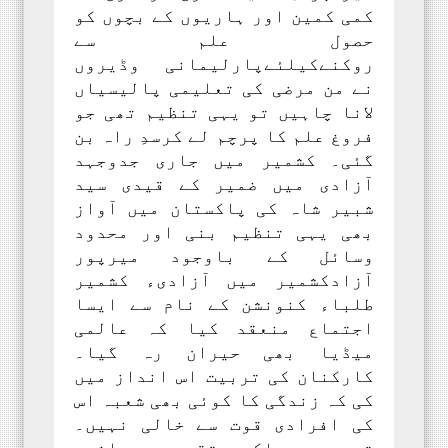
کمی کمین اور ہاریوں کے بچوں کو
حصول علم سے
روکنےکیلئےپارلیمانی وڈیروں
نے من مرضی کی تعلیمی پالیسیاں
لانا چاہیں تو یہی تنظیم تھی جو
فروغ علم کا پرچم لے کرسدِ راہ بن
گئی۔ کشمیر میں جاری جدوجہد
آزادی میں ضمیر کے قیدی سید
شبیر شاہ کی پاکستان میں آواز
بھی یہی تنظیم بنی اور محدود
وسائل کے باوجود میرپور
آزادکشمیر میں آزادیء کشمیر
طلباء کنونشن کے نام سے ایسا
اجتماع منعقد کیا کہ عالمی
میڈیا بھی حیران رہ گیا۔
کارکنان کی تربیت اس انداز میں
کی کہ زندگی کا کوئی بھی شعبہ اس
کی افرادی قوت سے خالی نہیں۔
تحریرپر ملکہ، تقریرمیں اثر،