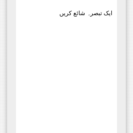
ایک تبصرہ شائع کریں