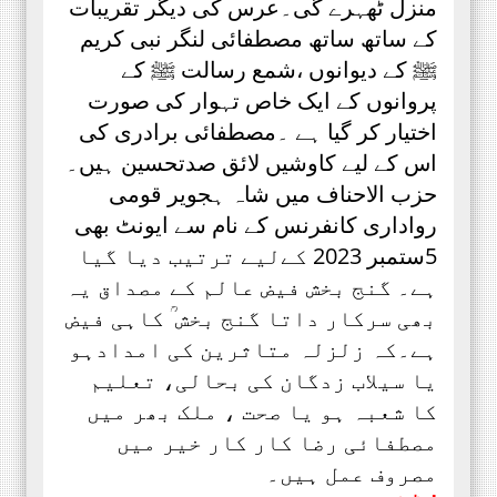
منزل ٹھہرے گی۔عرس کی دیگر تقریبات
کے ساتھ ساتھ مصطفائی لنگر نبی کریم
ﷺ کے دیوانوں ،شمع رسالت ﷺ کے
پروانوں کے ایک خاص تہوار کی صورت
اختیار کر گیا ہے ۔مصطفائی برادری کی
اس کے لیے کاوشیں لائق صدتحسین ہیں۔
حزب الاحناف میں شاہ ہجویر قومی
رواداری کانفرنس کے نام سے ایونٹ بھی
5ستمبر 2023 کےلیے ترتیب دیا گیا
ہے۔ گنج بخش فیض عالم کے مصداق یہ
بھی سرکار داتا گنج بخش ؒ کاہی فیض
ہے۔کہ زلزلہ متاثرین کی امدادہو
یا سیلاب زدگان کی بحالی، تعلیم
کا شعبہ ہو یا صحت ، ملک بھر میں
مصطفائی رضا کار کار خیر میں
مصروف عمل ہیں۔