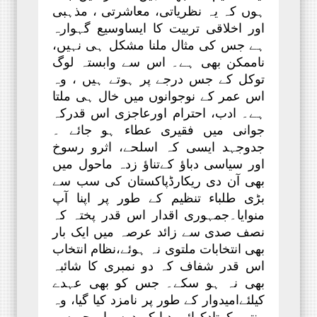
ہوں کہ یہ نظریاتی، معاشرتی ، مذہبی
اور اخلاقی تربیت کا ایساوسیع گہوارہ
ہے جس کی مثال ملنا مشکل ہی نہیں،
ناممکن بھی ہے۔ اس سے وابستہ لوگ
توکل کے جس درجے پر ہوتے ہیں ، وہ
اس عمر کے نوجوانوں میں خال ہی ملتا
ہے۔ ادب، احترام اورعاجزی اس قدرکہ
جوانی میں فقیری عطاء ہو جائے ۔
جدوجہد ایسی کہ اسلحے، اثرو رسوخ
اور سیاسی دباؤ کےتناؤ زدہ ماحول میں
بھی آن دی ریکارڈپاکستان کی سب سے
بڑی طلباء تنظیم کے طور پر اپنا آپ
منوایا۔جمہوری اقدار اس قدر پختہ کہ
نصف صدی سے زائد عرصہ میں ایک بار
بھی انتخابات ملتوی نہ ہوئے،نظام انتخاب
اس قدر شفاف کہ دو نمبری کا شائبہ
بھی نہ ہو سکے۔ جس کو بھی عہدے
کیلئےامیدوار کے طور پر نامزد کیا گیا، وہ
منتیں کرتادکھائی دیا کہ دوسرا مجھ سے