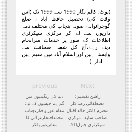
(نوٹ: کالم نگار 1990 سے 1999 تک (اس
وقت کی) تحصیل حافظ آباد ، ضلع
گوجرانوالہ، صوبہ پنجاب کی مختلف ذمہ
داریوں سے لے کر مرکزی سیکرٹری
اطلاعات کے طور پر خدمات سرانجام
دیتے رہے،آج کل شعبہ صحافت سے
وابستہ ہیں اور اسلام آباد میں مقیم ہیں
۔۔ ادارہ)
previous
Next
راشن تقسیم :
دنیا کی رنگینیوں میں
مصطفائی رضا کار
گم ہم جیسوں کے لیےُ
محترم ڈاکٹر خالد اقبال
مقام غور و فکر،جناب
صاحب سابقہ مرکزی
محمدافتخارغزالی کا
سیکرٹری جنرلATI
مقام ِغوروفکر