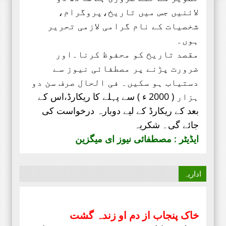
لائنیں جس میں تاریخ،پروگرام،
شخصیات کے نام گرامی لازمی تحریر
ہوں۔
مقصد تاریخ کو محفوظ کرنا۔اور
ضرورت پڑنے پر مصطفائی نیوز سے
دستیاب ہو سکیں۔ فی الحال صرف
سن دو
ہزار ( 2000 ء ) سے پہلے کا ریکارڈ،
اس کے
بعد کے ریکارڈ کے لیے دوبارہ درخواست کی
جائے گی۔ شکریہ
ایڈیٹر : مصطفائی نیوز ای میگزین
اداریہ
خاک پنجاب از دم او زندہ گشت