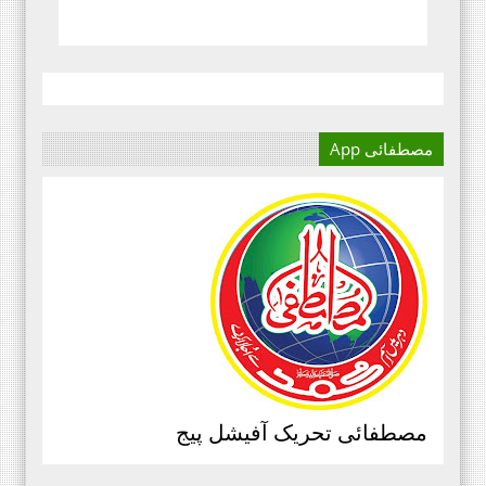
مصطفائی App
آج کا دور میڈیا کا دور ہے۔
اور کسی بھی کاز کے بہترین
نتائج کے لئے اس کی اہمیت سے
انکار نہیں کیا جا سکتا۔سعید
علی عمران مصطفائی تحریک فیصل
آباد ڈویژن ۔
مرکزی سرکلر نمبر3،جولائی
2020ء،مصطفائی تحریک،جناب حافظ
قاسم مصطفائی سیکرٹری جنرل
مصطفائی تحریک آفیشل پیج
پیغام بنام ذمہ داران مصطفائی
اسکولز و کالجز، محمد اسلم الوری