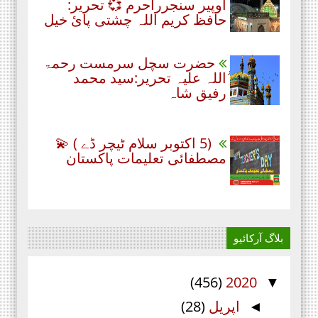
اُوپیر سنجرراحرم 💞 تحریر:
حافظ کریم اللہ چشتی پائ خیل
حضرت سچل سرمست رحمۃ
ُاللہ علیہ تحریر:سید محمد
رفیق شاہ
(5 اکتوبر سلام ٹیچر ڈے ) 💫
مصطفائی تعلیمات پاکستان
بلاگ آرکائیو
(456)
2020
▼
اپریل
(28)
◄