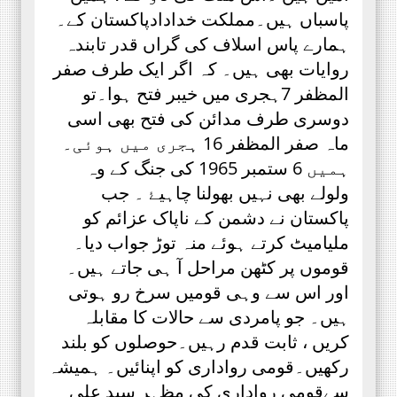
پاسباں ہیں۔مملکت خدادادپاکستان کے۔
ہمارے پاس اسلاف کی گراں قدر تابندہ
روایات بھی ہیں۔ کہ اگر ایک طرف صفر
المظفر 7ہجری میں خیبر فتح ہوا۔تو
دوسری طرف مدائن کی فتح بھی اسی
ماہ صفر المظفر 16 ہجری میں ہوئی۔
ہمیں 6 ستمبر 1965 کی جنگ کے وہ
ولولے بھی نہیں بھولنا چاہیۓ ۔ جب
پاکستان نے دشمن کے ناپاک عزائم کو
ملیامیٹ کرتے ہوئے منہ توڑ جواب دیا۔
قوموں پر کٹھن مراحل آ ہی جاتے ہیں۔
اور اس سے وہی قومیں سرخ رو ہوتی
ہیں۔ جو پامردی سے حالات کا مقابلہ
کریں ، ثابت قدم رہیں۔حوصلوں کو بلند
رکھیں۔قومی رواداری کو اپنائیں۔ ہمیشہ
سےقومی رواداری کی مظہر سید علی