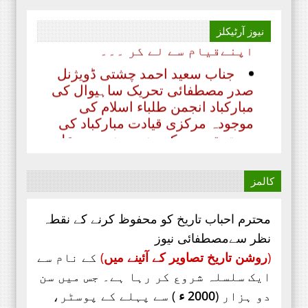
مصطفائی تحریک پاکستان
اپنےقیام سے لے کر ۔۔۔
نیوز
آرٹیکلز
جناب سعید احمد چشتی ڈویژنل
صدر مصطفائی تحریک ساہیوال کی
مبارکباد انجمن طلباء اسلام کی
موجودہ مرکزی قیادت مبارکباد کی
مستحق ہے۔ کہ جنہوں نے حیی علی
الفلاح،
کالمز
محترم احباب تاریخ کو محفوظ کرنے کے نقطہ
نظر سےمصطفائی نیوز
(
روشن تاریخ تصاویر کے آئینے میں
)
کے نام سے
ایک سلسلہ شروع کر رہا ہے۔ جس میں سن
دو ہزار (
2000 ء
) سے پہلے کے پوسٹر،