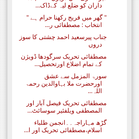
داران کو ضلع لیہ کےڈاک...
" گھر میں فریج رکھنا حرام ہے "
انتخاب : مصطفائی ر...
جناب پیرسعید احمد چشتی کا سوز
دروں
مصطفائی تحریک سرگودھا ڈویژن
کے تمام اضلاع اورتحصیل...
سورۃ المزمل سے عشق
اورحضرت ملا بہاوالدین رحمۃ
اللہ...
مصطفائی تحریک فیصل آبار اور
المصطفی ویلفئیر سوسائٹ...
گڑھ مہاراجہ۔۔انجمن طلباء
اسلام،مصطفائی تحریک اور ا...