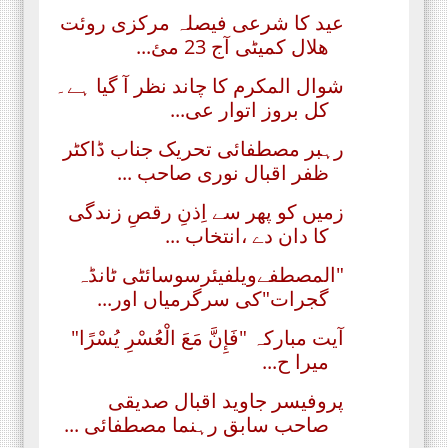
عید کا شرعی فیصلہ مرکزی روئت
ھلال کمیٹی آج 23 مئ...
شوال المکرم کا چاند نظر آ گیا ہے۔
کل بروز اتوار عی...
رہبر مصطفائی تحریک جناب ڈاکٹر
ظفر اقبال نوری صاحب ...
زمیں کو پھر سے اِذنِ رقصِ زندگی
کا دان دے ،انتخاب ...
"المصطفےویلفیئرسوسائٹی ٹانڈہ
گجرات"کی سرگرمیاں اور...
آیت مبارکہ "فَإِنَّ مَعَ الْعُسْرِ يُسْرًا"
میرا ح...
پروفیسر جاوید اقبال صدیقی
صاحب سابق رہنما مصطفائی ...