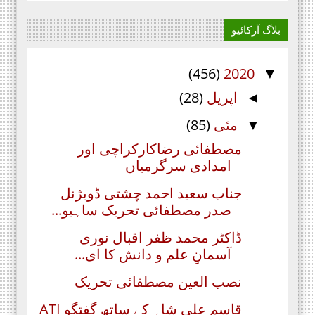
بلاگ آرکائیو
(456)
2020
▼
اپریل
(28)
◄
مئی
(85)
▼
مصطفائی رضاکارکراچی اور
امدادی سرگرمیاں
جناب سعید احمد چشتی ڈویژنل
صدر مصطفائی تحریک ساہیو...
ڈاکٹر محمد ظفر اقبال نوری
آسمانِ علم و دانش کا ای...
نصب العین مصطفائی تحریک
قاسم علی شاہ کے ساتھ گفتگو ATI