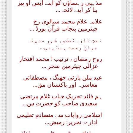
مذہبی رہنماؤں کو اپنے ایس او پیز
بنا کر اپنے لائحہ...
علامہ غلام محمد سیالوی رح
چیئرمین پنجاب قرآن بورڈ ...
نعتِ تازہ :حضور شہرِ مدینہ
جہانِ رحمت ہے.: ہدی...
روح رمضان ، ترتیب ! محمد افتخار
غزالی چیئرمین سحر ...
عید ملن پارٹی جھنگ ، مصطفائی
معاشرہ اور پاکستان مق...
ہم قائد تحریک جناب غلام مرتضی
سعیدی صاحب کو حضرت س...
اسلامی روایات سے متصادم تعلیمی
ادارے، تحریر: رمیض...