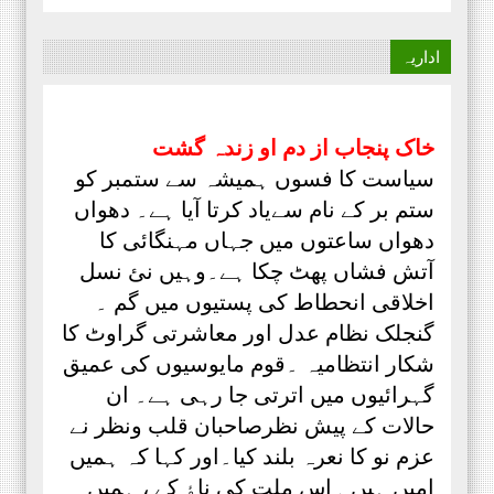
اداریہ
خاک پنجاب از دم او زندہ گشت
سیاست کا فسوں ہمیشہ سے ستمبر کو
ستم بر کے نام سےیاد کرتا آیا ہے۔ دھواں
دھواں ساعتوں میں جہاں مہنگائی کا
آتش فشاں پھٹ چکا ہے۔وہیں نئ نسل
اخلاقی انحطاط کی پستیوں میں گم ۔
گنجلک نظام عدل اور معاشرتی گراوٹ کا
شکار انتظامیہ ۔قوم مایوسیوں کی عمیق
گہرائیوں میں اترتی جا رہی ہے۔ ان
حالات کے پیش نظرصاحبان قلب ونظر نے
عزم نو کا نعرہ بلند کیا۔اور کہا کہ ہمیں
امیں ہیں ۔اس ملت کی ناٶ کے ، ہمیں