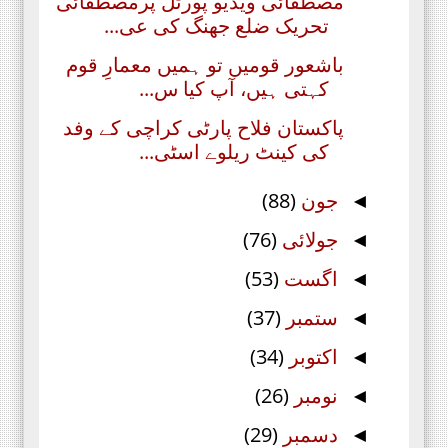
مصطفائی ویڈیو پورٹل پرمصطفائی
تحریک ضلع جھنگ کی عی...
باشعور قومیں تو ہمیں معمارِ قوم
کہتی ہیں، آپ کیا س...
پاکستان فلاح پارٹی کراچی کے وفد
کی کینٹ ریلوے اسٹی...
جون
(88)
◄
جولائی
(76)
◄
اگست
(53)
◄
ستمبر
(37)
◄
اکتوبر
(34)
◄
نومبر
(26)
◄
دسمبر
(29)
◄