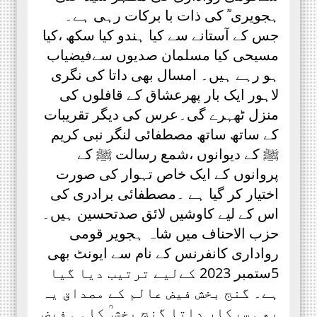
ہجویری ؒ کی ذات با برکات رہی ہے۔
جس کے آستانے سے کیا ہندو کیا سکھ ،کیا
مسیحی کیا مسلمان صدیوں سےفیضیاب
ہو رہے ہیں۔ امسال بھی داتا کی نگری
لاہور ایک بار پھرعشاق کے قافلوں کی
منزل ٹھہرے گی۔عرس کی دیگر تقریبات
کے ساتھ ساتھ مصطفائی لنگر نبی کریم
ﷺ کے دیوانوں ،شمع رسالت ﷺ کے
پروانوں کے ایک خاص تہوار کی صورت
اختیار کر گیا ہے ۔مصطفائی برادری کی
اس کے لیے کاوشیں لائق صدتحسین ہیں۔
حزب الاحناف میں شاہ ہجویر قومی
رواداری کانفرنس کے نام سے ایونٹ بھی
5ستمبر 2023 کےلیے ترتیب دیا گیا
ہے۔ گنج بخش فیض عالم کے مصداق یہ
بھی سرکار داتا گنج بخش ؒ کاہی فیض