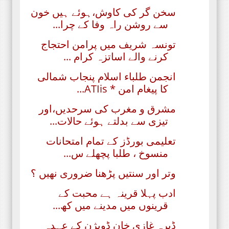
سخن گر کی کاوش،ہوئے ہیں خون
سے روشن راہ وفا کے چرا...
تونسہ شریف میں پرامن احتجاج
کرنے والے اساتزہ کرام ...
انجمن طلباء اسلام پنجاب شمالی
کا پیغام امن * ATIis...
مشرق و مغرب کی سرحدیں،اور
تیزی سے بدلتے ہوئے حالات...
تعلیمی بورڈز کے تمام امتحانات
منسوخ ، طلبا پچھلے س...
وتر اور سنتیں پڑھنا ضروری نھیں ؟
ادب پہلا قرینہ ہے محبت کے
قرینوں میں مدینے میں کھ...
ڈیرہ غازی خان ڈویژن کے عہدہ