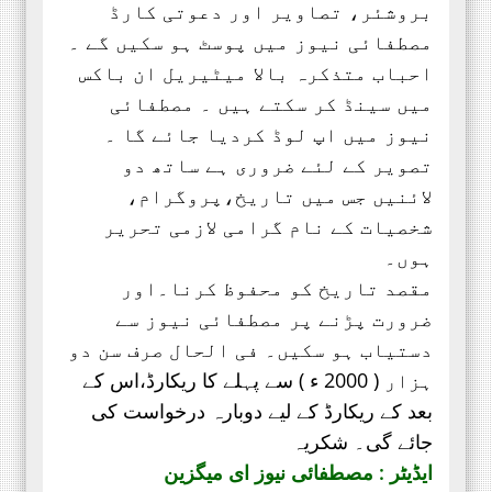
بروشئر،
تصاویر اور
دعوتی کارڈ
مصطفائی نیوز میں پوسٹ ہو سکیں گے ۔
احباب متذکرہ بالا میٹیریل ان باکس
میں سینڈ کر سکتے ہیں ۔ مصطفائی
نیوز میں اپ لوڈ کردیا جائے گا ۔
تصویر کے لئے ضروری ہے ساتھ دو
لائنیں جس میں تاریخ،پروگرام،
شخصیات کے نام گرامی لازمی تحریر
ہوں۔
مقصد تاریخ کو محفوظ کرنا۔اور
ضرورت پڑنے پر مصطفائی نیوز سے
دستیاب ہو سکیں۔ فی الحال صرف
سن دو
ہزار ( 2000 ء ) سے پہلے کا ریکارڈ،
اس کے
بعد کے ریکارڈ کے لیے دوبارہ درخواست کی
جائے گی۔ شکریہ
ایڈیٹر : مصطفائی نیوز ای میگزین