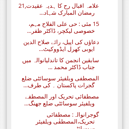
علامہ اقبال رح کا ہدیہ عقیدت,21
رمضان المبارک شہاد...
15 مئی : حی علی الفلاح مہم،
خصوصی لیکچر، ڈاکٹر ظفر...
دعاؤں کی اپیل، رائے صلاح الدین
ایوبی کھرل ایڈووکیٹ...
سابقین انجمن کا تاندلیانوالہ میں
جناب ڈاکٹر محمد ...
المصطفی ویلفیئر سوسائٹی ضلع
گجرات پاکستان ۔ کی طرف...
مصطفائی تحریک اور المصطفے
ویلفیئر سوسائٹی ضلع جھنگ...
گوجرانوالہ: مصطفائی
تحریک،المصطفٰی ویلفیئر
سوسائٹی...