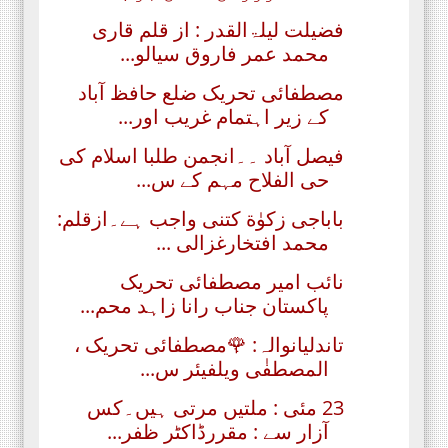
فضیلت لیلۃالقدر : از قلم قاری
محمد عمر فاروق سیالو...
مصطفائی تحریک ضلع حافظ آباد
کے زیر اہتمام غریب اور...
فیصل آباد ۔۔انجمن طلبا اسلام کی
حی الفلاح مہم کے س...
باباجی زکوٰة کتنی واجب ہے۔ازقلم:
محمد افتخارغزالی ...
نائب امیر مصطفائی تحریک
پاکستان جناب رانا زاہد محم...
تاندلیانوالہ: 🌹مصطفائی تحریک ،
المصطفٰی ویلفیئر س...
23 مئی : ملتیں مرتی ہیں۔کس
آزار سے : مقررڈاکٹر ظفر...