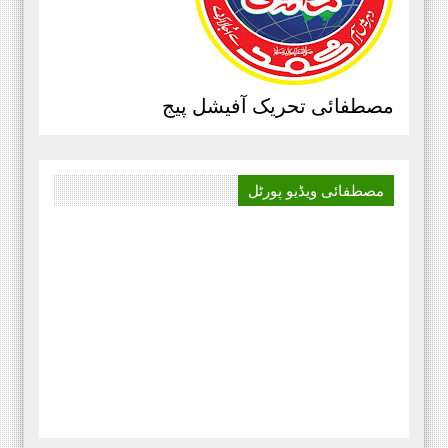
مرکزی سرکلر نمبر3،جولائی
2020ء،مصطفائی تحریک،جناب حافظ
قاسم مصطفائی سیکرٹری جنرل
پیغام بنام ذمہ داران مصطفائی
مصطفائی تحریک آفیشل پیج
اسکولز و کالجز، محمد اسلم الوری
مصطفائی فاونڈیشن ، پاکستان،
‏صوبائی سرکلر نمبر 4 پنجاب
مصطفائی ویڈیو
پورٹل
شمالی ،مورخہ 13 جولائی 2020 ۔۔۔
بدلتے رنگ ۔۔۔۔ رھے نام اللہ کا
تحریر ۔۔۔ مظہر سلیم حجازی پہلا
منظر پچیس سال قبل ، ایک دور تھا
جب پیشے کے لحاظ سے وکیل ، وہ
شخص میرے ٹیبل پہ ایک سائل بن کر
آیا پاکستان،
‏اداریہ۔ روشنی کی کرن. محمد
عابد ضیائی چیف ایڈیٹر
ماہنامہ مصطفائی نیوز کراچی