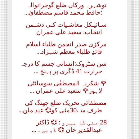
نوشہرہ ورکاں ضلع گوجرانوالہ
:حافظ محمد قاسم مصطفائ...
سـائیـکل معاشـیات کـی دشـمن
انتخاب: سعید علی عمران
مرکزی صدر انجمن طلباء اسلام
قائدِ طلباء معظم شہزاد...
سن سٹروک:انسانی جسم کا درجہ
حرارت 41 ڈگری پر پہنچ ...
🌹 شکریہ المصطفٰی سوسائٹی
لاہور🌹 سعید علی عمران ...
مصطفائی تحریک ضلع جھنگ کی
طرف سے30مئی کو💞 عید ملن...
28 مئی کا ہیرو : 💞 ڈاکٹر
عبدالقدیر خان 💞 ڈوبی ہ...