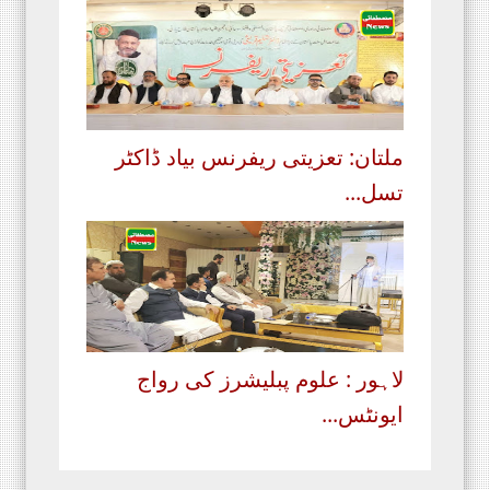
ملتان: تعزیتی ریفرنس بیاد ڈاکٹر
تسل...
لاہور : علوم پبلیشرز کی رواج
ایونٹس...