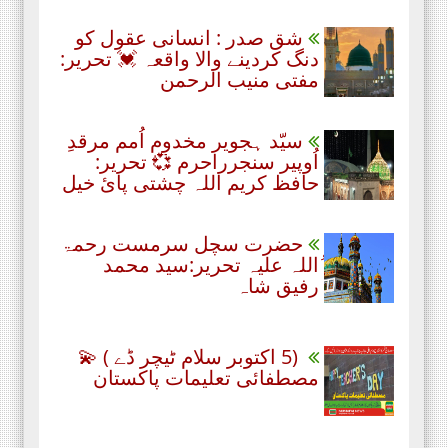
شق صدر : انسانی عقول کو
دنگ کردینے والا واقعہ 💓 تحریر:
مفتی منیب الرحمن
سیّد ہجویر مخدوم اُمم مرقدِ
اُوپیر سنجرراحرم 💞 تحریر:
حافظ کریم اللہ چشتی پائ خیل
حضرت سچل سرمست رحمۃ
ُاللہ علیہ تحریر:سید محمد
رفیق شاہ
(5 اکتوبر سلام ٹیچر ڈے ) 💫
مصطفائی تعلیمات پاکستان