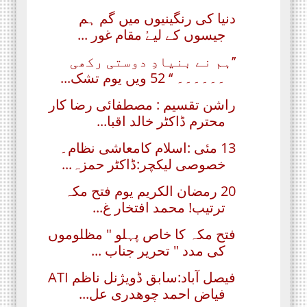
دنیا کی رنگینیوں میں گم ہم
جیسوں کے لیےُ مقام غور ...
’’ہم نے بنیادِ دوستی رکھی
۔۔۔۔۔۔ ‘‘ 52 ویں یوم تشک...
راشن تقسیم : مصطفائی رضا کار
محترم ڈاکٹر خالد اقبا...
13 مئی :اسلام کامعاشی نظام۔
خصوصی لیکچر:ڈاکٹر حمزہ...
20 رمضان الکریم یوم فتح مکہ
ترتیب! محمد افتخار غ...
فتح مکہ کا خاص پہلو " مظلوموں
کی مدد " تحریر جناب ...
فیصل آباد:سابق ڈویژنل ناظم ATI
فیاض احمد چوھدری عل...