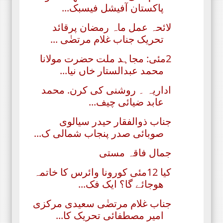
پاکستان آفیشل فیسبک...
لائحہ عمل ماہ رمضان پرقائد
تحریک جناب غلام مرتضٰی ...
2مئی: مجاہد ملت حضرت مولانا
محمد عبدالستار خاں نیا...
اداریہ ۔ روشنی کی کرن. محمد
عابد ضیائی چیف...
جناب ذوالفقار حیدر سیالوی
صوبائی صدر پنجاب شمالی ک...
جمال فاقہ مستی
کیا 12مئی کورونا وائرس کا خاتمہ
ھوجائے گا؟ ایک فک...
جناب غلام مرتضٰی سعیدی مرکزی
امیر مصطفائی تحریک کا...