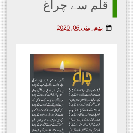
قلم سے چراغ
بدھ, مئی 06, 2020