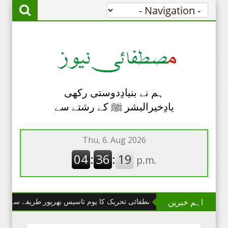
ہم نے بنیادِدوستی رکھی
یادِخیرالبشر ﷺ کے رشتے سے
اہم خبریں
چھانگا مانگا : مصطفائی تحریک کا یوم تاسیس بھرپور طریقے سے منایا گیا۔