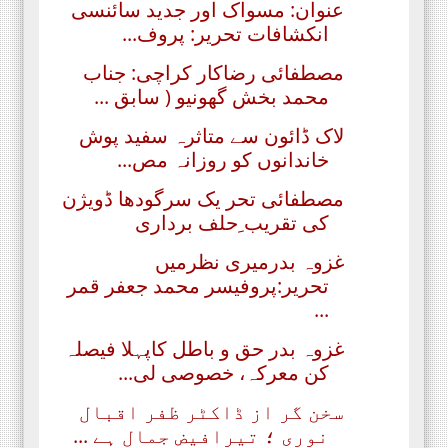
عنوان: مسواک اور جدید سائنسی
انکشافات تحریر: پروف...
مصطفائی رضاکار کراچی: جناب
محمد بخش گھونیو ( سابق ...
لاک ڈائون سے متاثرہ سفید پوش
خاندانوں کو روزانہ مص...
مصطفائی تحر یک سرگودھا ڈویژن
کی تقریب ِحلف برداری
غزوہ بدرمیری نظرمیں
تحریر:پروفیسر محمد جعفر قمر
...
غزوہ بدر حق و باطل کاپہلا فیصلہ
کن معرکہ، خصوصی لی...
سخن گر از ڈاکٹر ظفر اقبال
نوری ؛ تیرافیض جمال ہے ...