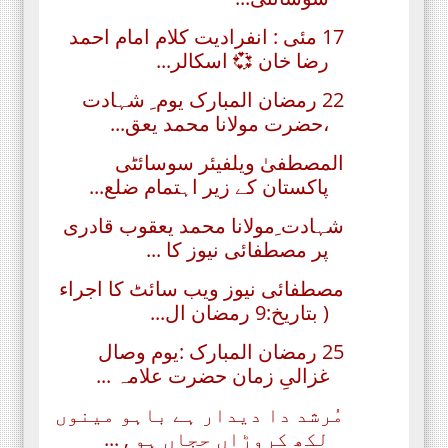
17 مئی : انفرادیت کلام امام احمد
رضا خان 💞 اسکالر...
22 رمضان المبارک یوم ِ شہادت
،حضرت مولانا محمد یعق...
المصطفیٰ ویلفیئر سوسائٹی
پاکستان کے زیر اہتمام ضلع...
شہادت ِمولانا محمد یعقوب قادری
پر مصطفائی نیوز کا ...
مصطفائی نیوز ویب سائٹ کا اجراء
( بتاریخ:9 رمضان ال...
25 رمضان المبارک :یوم وصال
غزالیِ زمان حضرت علامہ ...
مُرشد دا دیدار ہے باہو مینوں
لکھ کروڑاں حجاں ہو , ...