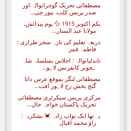
مصطفائی تحریک گوجرانوالہ اور
صدر پریس کلب، بیور چی...
یکم اکتوبر 1915 💦 یوم پیدائش.
مولانا عبد الستار...
ذریعہ تعلیم کی تازہ سحر طرازی :
فاطمہ قمر
تاندلیانوالہ : اجلاس بسلسلہ شاہ
ہجویر کانفرنس لاہو...
مصطفائی لنگر بموقع عرس داتا
گنج بخش رح لاہور افت...
مرکزی پریس سیکرٹری مصطفائی
تحریک پاکستان خواجہ خال...
یہ تھا ایک نواب زادہ 💓 بشکریہ :
راؤ محمد اقبال