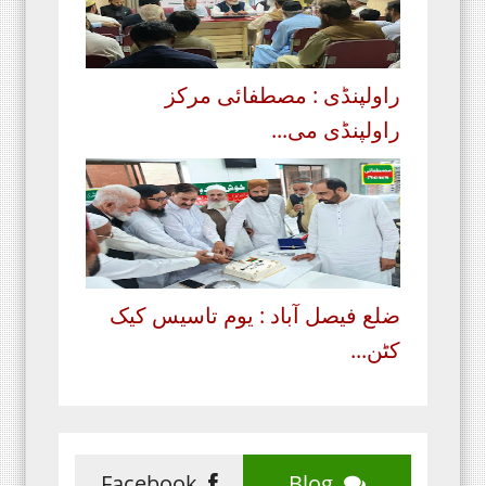
راولپنڈی : مصطفائی مرکز
راولپنڈی می...
ضلع فیصل آباد : یوم تاسیس کیک
کٹن...
Facebook
Blog