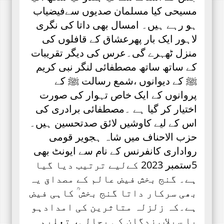
مسیحی کیا مسلمان صدیوں سےفیضیاب
ہو رہے ہیں۔ امسال بھی داتا کی نگری
لاہور ایک بار پھرعشاق کے قافلوں کی
منزل ٹھہرے گی۔عرس کی دیگر تقریبات
کے ساتھ ساتھ مصطفائی لنگر نبی کریم
ﷺ کے دیوانوں ،شمع رسالت ﷺ کے
پروانوں کے ایک خاص تہوار کی صورت
اختیار کر گیا ہے ۔مصطفائی برادری کی
اس کے لیے کاوشیں لائق صدتحسین ہیں۔
حزب الاحناف میں شاہ ہجویر قومی
رواداری کانفرنس کے نام سے ایونٹ بھی
5ستمبر 2023 کےلیے ترتیب دیا گیا
ہے۔ گنج بخش فیض عالم کے مصداق یہ
بھی سرکار داتا گنج بخش ؒ کاہی فیض
ہے۔کہ زلزلہ متاثرین کی امدادہو
یا سیلاب زدگان کی بحالی، تعلیم