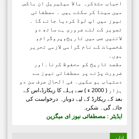
احباب متذکرہ بالا میٹیریل ان باکس
میں سینڈ کر سکتے ہیں ۔ مصطفائی
نیوز میں اپ لوڈ کردیا جائے گا ۔
تصویر کے لئے ضروری ہے ساتھ دو
لائنیں جس میں تاریخ،پروگرام،
شخصیات کے نام گرامی لازمی تحریر
ہوں۔
مقصد تاریخ کو محفوظ کرنا۔اور
ضرورت پڑنے پر مصطفائی نیوز سے
دستیاب ہو سکیں۔ فی الحال صرف
سن دو
ہزار ( 2000 ء ) سے پہلے کا ریکارڈ،
اس کے
بعد کے ریکارڈ کے لیے دوبارہ درخواست کی
جائے گی۔ شکریہ
ایڈیٹر : مصطفائی نیوز ای میگزین
اداریہ