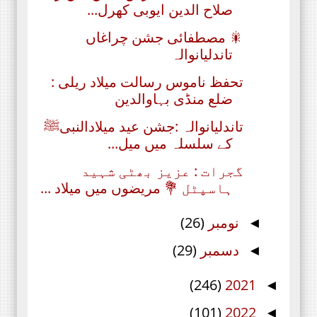
صلاح الدین ایوبی کھرل...
🎇 مصطفائی جشن چراغاں
تاندلیانوالہ
تحفظ ناموس رسالت میلاد ریلی :
ضلع منڈی بہاوالدین
تاندلیانوالہ :جشن عید میلادالنبیﷺ
کے سلسلہ میں میل...
گجرات : عزیز بھٹی شہید
ہاسپٹل 💐 مریضوں میں میلاد ...
نومبر
(26)
◄
دسمبر
(29)
◄
(246)
2021
◄
(101)
2022
◄