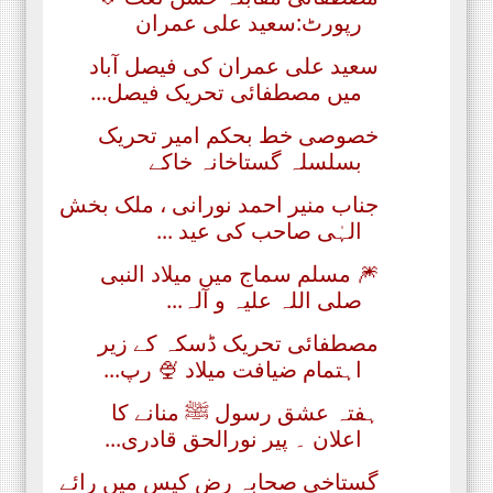
رپورٹ:سعید علی عمران
سعید علی عمران کی فیصل آباد
میں مصطفائی تحریک فیصل...
خصوصی خط بحکم امیر تحریک
بسلسلہ گستاخانہ خاکے
جناب منیر احمد نورانی ، ملک بخش
الہٰی صاحب کی عید ...
🎆 مسلم سماج میں میلاد النبی
صلی اللہ علیہ و آلہ...
مصطفائی تحریک ڈسکہ کے زیر
اہتمام ضیافت میلاد 🍨 رپ...
ہفتہ عشق رسول ﷺ منانے کا
اعلان ۔ پیر نورالحق قادری...
گستاخی صحابہ رض کیس میں رائے