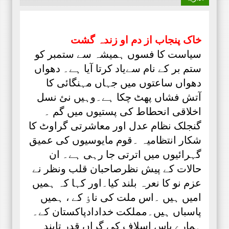
خاک پنجاب از دم او زندہ گشت
سیاست کا فسوں ہمیشہ سے ستمبر کو
ستم بر کے نام سےیاد کرتا آیا ہے۔ دھواں
دھواں ساعتوں میں جہاں مہنگائی کا
آتش فشاں پھٹ چکا ہے۔وہیں نئ نسل
اخلاقی انحطاط کی پستیوں میں گم ۔
گنجلک نظام عدل اور معاشرتی گراوٹ کا
شکار انتظامیہ ۔قوم مایوسیوں کی عمیق
گہرائیوں میں اترتی جا رہی ہے۔ ان
حالات کے پیش نظرصاحبان قلب ونظر نے
عزم نو کا نعرہ بلند کیا۔اور کہا کہ ہمیں
امیں ہیں ۔اس ملت کی ناٶ کے ، ہمیں
پاسباں ہیں۔مملکت خدادادپاکستان کے۔
ہمارے پاس اسلاف کی گراں قدر تابندہ