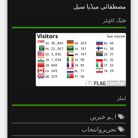
مصطفائی میڈیا سیل
فلیگ کاؤنٹر
لیبلز
اہم خبریں
تحریروانتخاب