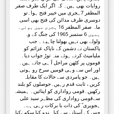
روایات بھی ہیں۔ کہ اگر ایک طرف صفر
المظفر 7ہجری میں خیبر فتح ہوا۔تو
دوسری طرف مدائن کی فتح بھی اسی
ماہ صفر المظفر 16 ہجری میں ہوئی۔
ہمیں 6 ستمبر 1965 کی جنگ کے وہ
ولولے بھی نہیں بھولنا چاہیۓ ۔ جب
پاکستان نے دشمن کے ناپاک عزائم کو
ملیامیٹ کرتے ہوئے منہ توڑ جواب دیا۔
قوموں پر کٹھن مراحل آ ہی جاتے ہیں۔
اور اس سے وہی قومیں سرخ رو ہوتی
ہیں۔ جو پامردی سے حالات کا مقابلہ
کریں ، ثابت قدم رہیں۔حوصلوں کو بلند
رکھیں۔قومی رواداری کو اپنائیں۔ ہمیشہ
سےقومی رواداری کی مظہر سید علی
ہجویری ؒ کی ذات با برکات رہی ہے۔
جس کے آستانے سے کیا ہندو کیا سکھ ،کیا