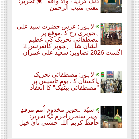
دنگ کردینے والا واقعہ 💓 تحریر:
مفتی منیب الرحمن
لاہور : عرس حضرت سید علی
ہجویری رح کےموقع پر
مصطفائی تحریک کی عظیم
الشان شاہ ہجویر کانفرنس 2
اگست 2026 تصاویر: سعید علی عمران
لاہور: مصطفائی تحریک
پاکستان کے یومِ تاسیس پر
"مصطفائی بیٹھک" کا انعقاد
سیّد ہجویر مخدوم اُمم مرقدِ
اُوپیر سنجرراحرم 💞 تحریر:
حافظ کریم اللہ چشتی پائ خیل