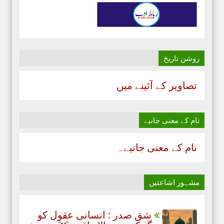
روشن تاریخ
تصاویر کے آئینے میں
نام‌ کے معنی جانیے
نام‌ کے معنی جانیے۔
مشہور اشاعتیں
شق صدر : انسانی عقول کو