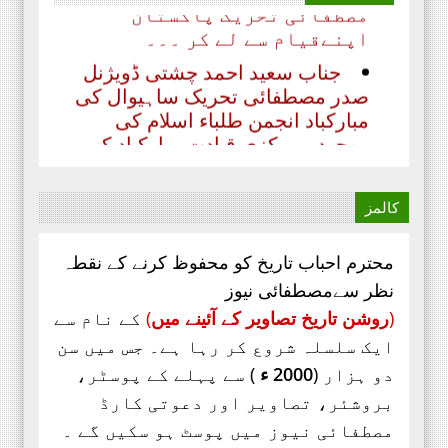
اپنےقیام سے لے کر ۔۔۔
جناب سعید احمد چشتی ڈویژنل
صدر مصطفائی تحریک ساہیوال کی
مبارکباد انجمن طلباء اسلام کی
موجودہ مرکزی قیادت مبارکباد کی
مستحق ہے۔ کہ جنہوں نے حیی علی
الفلاح،
کالمز
محترم احباب تاریخ کو محفوظ کرنے کے نقطہ
نظر سےمصطفائی نیوز
(
روشن تاریخ تصاویر کے آئینے میں
)
کے نام سے
ایک سلسلہ شروع کر رہا ہے۔ جس میں سن
دو ہزار (
2000 ء
) سے پہلے کے پوسٹر،
بروشئر،
تصاویر اور
دعوتی کارڈ
مصطفائی نیوز میں پوسٹ ہو سکیں گے ۔