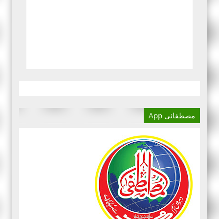
مصطفائی App
آج کا دور میڈیا کا دور ہے۔
اور کسی بھی کاز کے بہترین
نتائج کے لئے اس کی اہمیت سے
انکار نہیں کیا جا سکتا۔سعید
علی عمران مصطفائی تحریک فیصل
آباد ڈویژن ۔
مرکزی سرکلر نمبر3،جولائی