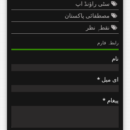
سٹی راؤنڈ اپ
مصطفائی پاکستان
نقطہِ نظر
رابطہ فارم
نام
ای میل
*
پیغام
*