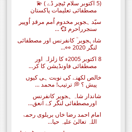
(5 اکتوبر سلام ٹیچر ڈے ) 💫
مصطفائی تعلیمات پاکستان
سیّد ہجویر مخدوم اُمم مرقدِ اُوپیر
سنجرراحرم 💞 ...
شاہ ہجویر ؒ کانفرنس اور مصطفائی
لنگر 2020 👀...
8 اکتوبر 2005ء کا زلزلہ اور
مصطفائی فاونڈیشن کا کر...
خالص لکھنے کی نوبت ہی کیوں
پیش ؟ 💭 ترتیب! محمد ...
شاندار شاہ ہجویر کانفرنس
اورمصطفائی لنگر کے انعق...
امام احمد رضا خاں بریلوی رحمۃ
اللہ تعالیٰ علیہ حیا...