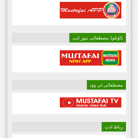
ڈاؤنلوڈ مصطفائی نیوز ایپ
مصطفائی ٹی وی
رباط ادب