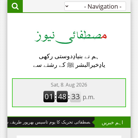
ہم نے بنیادِدوستی رکھی
یادِخیرالبشر ﷺ کے رشتے سے
اہم خبریں
چھانگا مانگا : مصطفائی تحریک کا یوم تاسیس بھرپور طریقے سے منایا گیا۔