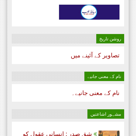
روشن تاریخ
تصاویر کے آئینے میں
نام‌ کے معنی جانیے
نام‌ کے معنی جانیے۔
مشہور اشاعتیں
شق صدر : انسانی عقول کو