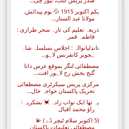
صدر پریس کلب، بیور چی...
یکم اکتوبر 1915 💦 یوم پیدائش.
مولانا عبد الستار...
ذریعہ تعلیم کی تازہ سحر طرازی :
فاطمہ قمر
تاندلیانوالہ : اجلاس بسلسلہ شاہ
ہجویر کانفرنس لاہو...
مصطفائی لنگر بموقع عرس داتا
گنج بخش رح لاہور افت...
مرکزی پریس سیکرٹری مصطفائی
تحریک پاکستان خواجہ خال...
یہ تھا ایک نواب زادہ 💓 بشکریہ :
راؤ محمد اقبال
(5 اکتوبر سلام ٹیچر ڈے ) 💫
مصطفائی تعلیمات پاکستان