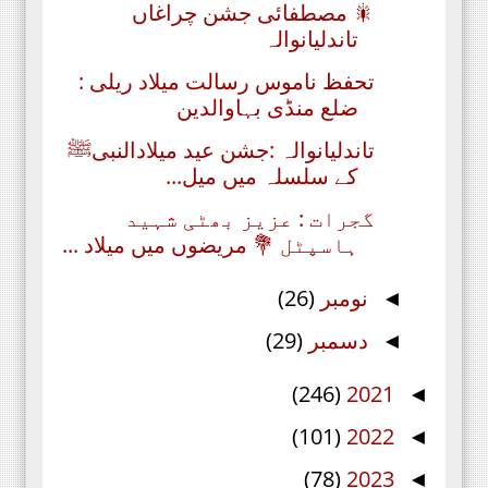
🎇 مصطفائی جشن چراغاں
تاندلیانوالہ
تحفظ ناموس رسالت میلاد ریلی :
ضلع منڈی بہاوالدین
تاندلیانوالہ :جشن عید میلادالنبیﷺ
کے سلسلہ میں میل...
گجرات : عزیز بھٹی شہید
ہاسپٹل 💐 مریضوں میں میلاد ...
نومبر
(26)
◄
دسمبر
(29)
◄
(246)
2021
◄
(101)
2022
◄
(78)
2023
◄