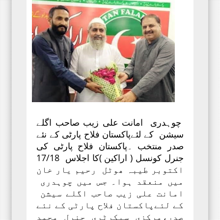
چوہدری امانت علی زیب صاحب اگلے
سیشن کے لئےپاکستان فلاح پارٹی کے نئے
صدر منتخب ۔پاکستان فلاح پارٹی کی
جنرل کونسل ( اراکین )کا اجلاس 17/18
اکتوبر طیبہ ھوٹل رحیم یار خان
میں منعقد ہوا۔ جس میں چوہدری
امانت علی زیب صاحب اگلے سیشن
کے لئےپاکستان فلاح پارٹی کے نئے
صدر،مرکزی سیکرٹری جنرل محمد