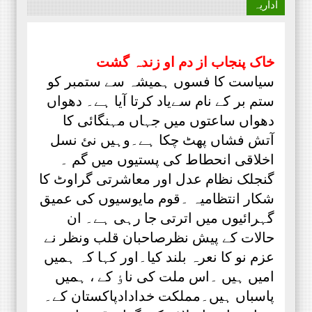
اداریہ
خاک پنجاب از دم او زندہ گشت
سیاست کا فسوں ہمیشہ سے ستمبر کو
ستم بر کے نام سےیاد کرتا آیا ہے۔ دھواں
دھواں ساعتوں میں جہاں مہنگائی کا
آتش فشاں پھٹ چکا ہے۔وہیں نئ نسل
اخلاقی انحطاط کی پستیوں میں گم ۔
گنجلک نظام عدل اور معاشرتی گراوٹ کا
شکار انتظامیہ ۔قوم مایوسیوں کی عمیق
گہرائیوں میں اترتی جا رہی ہے۔ ان
حالات کے پیش نظرصاحبان قلب ونظر نے
عزم نو کا نعرہ بلند کیا۔اور کہا کہ ہمیں
امیں ہیں ۔اس ملت کی ناٶ کے ، ہمیں
پاسباں ہیں۔مملکت خدادادپاکستان کے۔