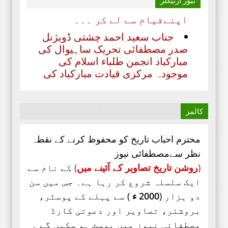
اپنےقیام سے لے کر ۔۔۔
جناب سعید احمد چشتی ڈویژنل
صدر مصطفائی تحریک ساہیوال کی
مبارکباد انجمن طلباء اسلام کی
موجودہ مرکزی قیادت مبارکباد کی
مستحق ہے۔ کہ جنہوں نے حیی علی
الفلاح،
کالمز
محترم احباب تاریخ کو محفوظ کرنے کے نقطہ
نظر سےمصطفائی نیوز
(
روشن تاریخ تصاویر کے آئینے میں
)
کے نام سے
ایک سلسلہ شروع کر رہا ہے۔ جس میں سن
دو ہزار (
2000 ء
) سے پہلے کے پوسٹر،
بروشئر،
تصاویر اور
دعوتی کارڈ
مصطفائی نیوز میں پوسٹ ہو سکیں گے ۔