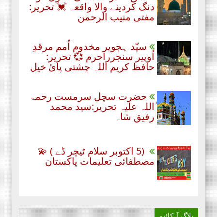
دنگ کردینے والا واقعہ 💓 تحریر:
مفتی منیب الرحمن
سیّد ہجویر مخدوم اُمم مرقدِ
اُوپیر سنجرراحرم 💞 تحریر:
حافظ کریم اللہ چشتی پائ خیل
حضرت سچل سرمست رحمۃ
ُاللہ علیہ تحریر:سید محمد
رفیق شاہ
(5 اکتوبر سلام ٹیچر ڈے ) 💫
مصطفائی تعلیمات پاکستان
بلاگ آرکائیو