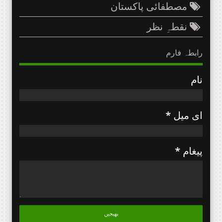
مصطفائی پاکستان
نقطہِ نظر
رابطہ فارم
نام
ای میل
*
پیغام
*