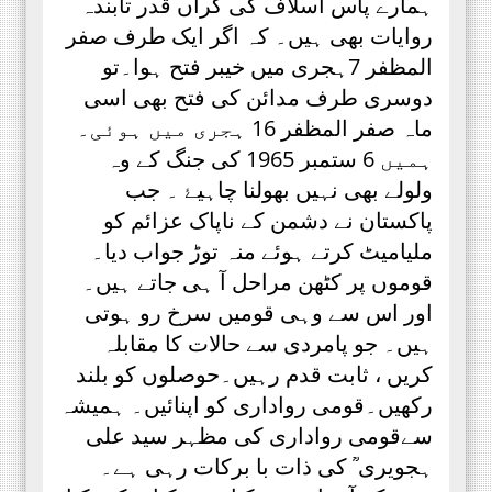
ہمارے پاس اسلاف کی گراں قدر تابندہ
روایات بھی ہیں۔ کہ اگر ایک طرف صفر
المظفر 7ہجری میں خیبر فتح ہوا۔تو
دوسری طرف مدائن کی فتح بھی اسی
ماہ صفر المظفر 16 ہجری میں ہوئی۔
ہمیں 6 ستمبر 1965 کی جنگ کے وہ
ولولے بھی نہیں بھولنا چاہیۓ ۔ جب
پاکستان نے دشمن کے ناپاک عزائم کو
ملیامیٹ کرتے ہوئے منہ توڑ جواب دیا۔
قوموں پر کٹھن مراحل آ ہی جاتے ہیں۔
اور اس سے وہی قومیں سرخ رو ہوتی
ہیں۔ جو پامردی سے حالات کا مقابلہ
کریں ، ثابت قدم رہیں۔حوصلوں کو بلند
رکھیں۔قومی رواداری کو اپنائیں۔ ہمیشہ
سےقومی رواداری کی مظہر سید علی
ہجویری ؒ کی ذات با برکات رہی ہے۔