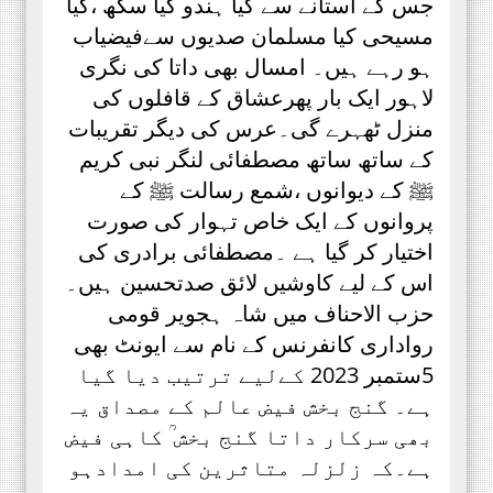
جس کے آستانے سے کیا ہندو کیا سکھ ،کیا
مسیحی کیا مسلمان صدیوں سےفیضیاب
ہو رہے ہیں۔ امسال بھی داتا کی نگری
لاہور ایک بار پھرعشاق کے قافلوں کی
منزل ٹھہرے گی۔عرس کی دیگر تقریبات
کے ساتھ ساتھ مصطفائی لنگر نبی کریم
ﷺ کے دیوانوں ،شمع رسالت ﷺ کے
پروانوں کے ایک خاص تہوار کی صورت
اختیار کر گیا ہے ۔مصطفائی برادری کی
اس کے لیے کاوشیں لائق صدتحسین ہیں۔
حزب الاحناف میں شاہ ہجویر قومی
رواداری کانفرنس کے نام سے ایونٹ بھی
5ستمبر 2023 کےلیے ترتیب دیا گیا
ہے۔ گنج بخش فیض عالم کے مصداق یہ
بھی سرکار داتا گنج بخش ؒ کاہی فیض
ہے۔کہ زلزلہ متاثرین کی امدادہو