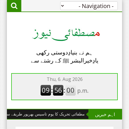
ہم نے بنیادِدوستی رکھی
یادِخیرالبشر ﷺ کے رشتے سے
اہم خبریں
چھانگا مانگا : مصطفائی تحریک کا یوم تاسیس بھرپور طریقے سے منایا گیا۔