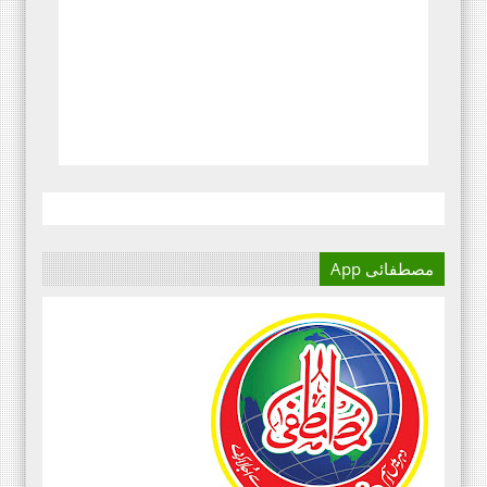
مصطفائی App
آج کا دور میڈیا کا دور ہے۔
اور کسی بھی کاز کے بہترین
نتائج کے لئے اس کی اہمیت سے
انکار نہیں کیا جا سکتا۔سعید
علی عمران مصطفائی تحریک فیصل
آباد ڈویژن ۔
مرکزی سرکلر نمبر3،جولائی