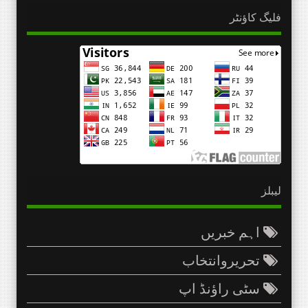
فلیگ کاؤنٹر
لیبلز
اہم خبریں
تحریروانتخاب
سٹی راؤنڈ اپ