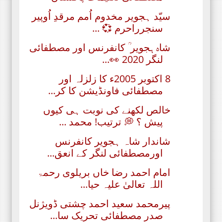
سیّد ہجویر مخدوم اُمم مرقدِ اُوپیر
سنجرراحرم 💞 ...
شاہ ہجویر ؒ کانفرنس اور مصطفائی
لنگر 2020 👀...
8 اکتوبر 2005ء کا زلزلہ اور
مصطفائی فاونڈیشن کا کر...
خالص لکھنے کی نوبت ہی کیوں
پیش ؟ 💭 ترتیب! محمد ...
شاندار شاہ ہجویر کانفرنس
اورمصطفائی لنگر کے انعق...
امام احمد رضا خاں بریلوی رحمۃ
اللہ تعالیٰ علیہ حیا...
پیرمحمد سعید احمد چشتی ڈویژنل
صدر مصطفائی تحریک سا...