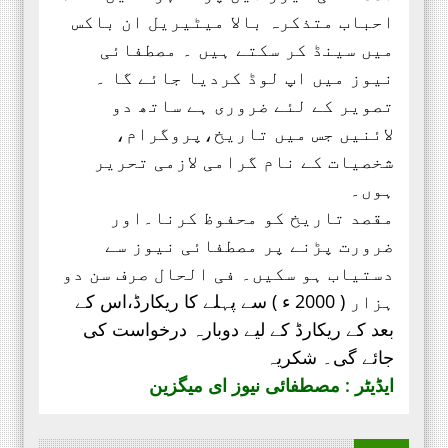
احباب متذکرہ بالا میٹیریل ان باکس
میں سینڈ کر سکتے ہیں ۔ مصطفائی
نیوز میں اپ لوڈ کردیا جائے گا ۔
تصویر کے لئے ضروری ہے ساتھ دو
لائنیں جس میں تاریخ،پروگرام،
شخصیات کے نام گرامی لازمی تحریر
ہوں۔
مقصد تاریخ کو محفوظ کرنا۔اور
ضرورت پڑنے پر مصطفائی نیوز سے
دستیاب ہو سکیں۔ فی الحال صرف
سن دو
ہزار ( 2000 ء ) سے پہلے کا ریکارڈ،
اس کے
بعد کے ریکارڈ کے لیے دوبارہ درخواست کی
جائے گی۔ شکریہ
ایڈیٹر : مصطفائی نیوز ای میگزین