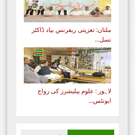
ملتان: تعزیتی ریفرنس بیاد ڈاکٹر
تسل...
لاہور : علوم پبلیشرز کی رواج
ایونٹس...