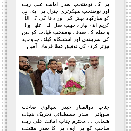
پی کے نومنتخب صدر امانت علی زیب
اور نومنتخب سیکرٹری جنرل پی ایف پی
کو مبارکباد پیش کی اور دعا کی کہ اللّہ
کریم اپنے پیارے حبیب صل اللہ علیہ والہ
و سلم کے صدقے نومنتخب قیادت کو دین
کی سربلندی اور استحکام کیلئے جدوجہد
تیزتر کرنے کی توفیق عطا فرمائے آمین
جناب ذوالفقار حیدر سیالوی صاحب
صوبائی صدر مصطفائی تحریک پنجاب
شمالی نے محترم جناب امانت علی زیب
صاحب کو پی ایف پی کا صدر منتخب