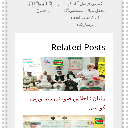
کمیٹی فیصل آباد کو
ہے۔إِنَّا لِلّهِ وَإِنَّـا إِلَيْهِ
محفل میلاد مصطفٰیﷺ
رَاجِعونَ
کے کامیاب انعقاد
پرمبارکباد
Related Posts
ملتان : اجلاس صوبائی مشاورتی
کونسل ...