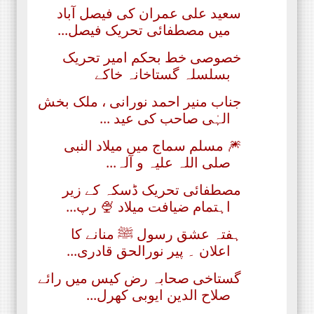
سعید علی عمران کی فیصل آباد
میں مصطفائی تحریک فیصل...
خصوصی خط بحکم امیر تحریک
بسلسلہ گستاخانہ خاکے
جناب منیر احمد نورانی ، ملک بخش
الہٰی صاحب کی عید ...
🎆 مسلم سماج میں میلاد النبی
صلی اللہ علیہ و آلہ...
مصطفائی تحریک ڈسکہ کے زیر
اہتمام ضیافت میلاد 🍨 رپ...
ہفتہ عشق رسول ﷺ منانے کا
اعلان ۔ پیر نورالحق قادری...
گستاخی صحابہ رض کیس میں رائے
صلاح الدین ایوبی کھرل...