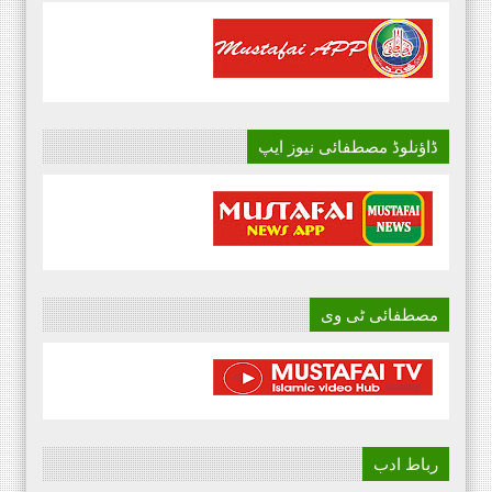
ڈاؤنلوڈ مصطفائی نیوز ایپ
مصطفائی ٹی وی
رباط ادب