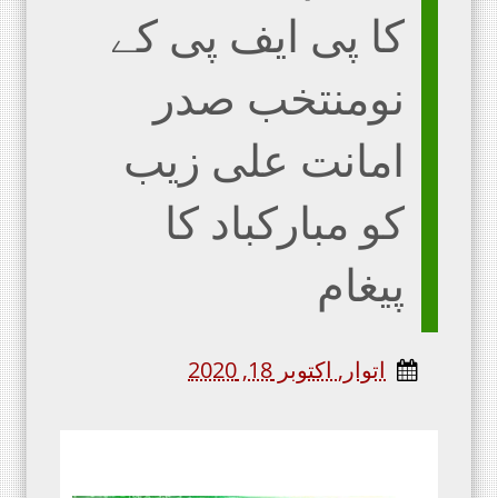
کا پی ایف پی کے
نومنتخب صدر
امانت علی زیب
کو مبارکباد کا
پیغام
اتوار, اکتوبر 18, 2020