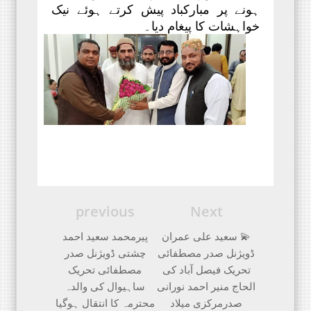
ہونے پر مبارکباد پیش کرتے ہوئے نیک
خواہشات کا پیغام دیا۔
previous
Next
💫 سعید علی عمران
پیرمحمد سعید احمد
ڈویژنل صدر مصطفائی
چشتی ڈویژنل صدر
تحریک فیصل آباد کی
مصطفائی تحریک
الحاج منیر احمد نورانی
ساہیوال کی والدہ
صدرمرکزی میلاد
محترمہ کا انتقال ہوگیا