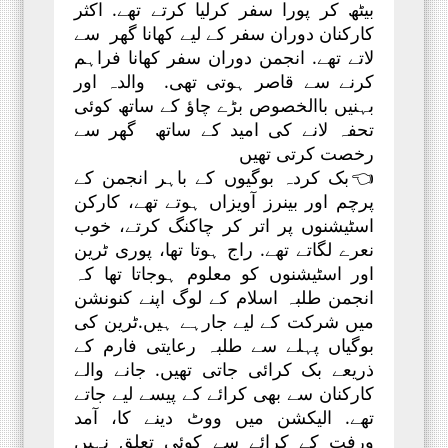
بیٹھ کر پورا سفر کرلیا کرتے تھے. اکثر
کارکنان دوران سفر کے لیے کھانا گھر سے
لاتے تھے. انجمن دوران سفر کھانا فراہم
کرنے سے قاصر ہوتی تھی. والدہ اور
بہنیں باالخصوص بڑے چاؤ کے ساتھ کوئی
تحفہ لانے کی امید کے ساتھ گھر سے
رخصت کرتی تھیں
👈بک کردہ بوگیوں کے باہر انجمن کے
پرچم اور بینرز آویزاں ہوتے تھے، کارکن
اسٹیشنوں پر اتر کر چاکنگ کرتے، خوب
نعرے لگاتے تھے. راج ہوتا تھا، پوری ٹرین
اور اسٹیشنوں کو معلوم ہوجاتا تھا کہ
انجمن طلبہ اسلام کے لوگ اپنے کنونشن
میں شرکت کے لیے جارہے ہیں.ٹرین کی
بوگیاں پہلے سے طلبہ رعایتی فارم کے
ذریعے بک کرائی جاتی تھیں. جانے والے
کارکنان سے بھی کرائے کے پیسے لیے جاتے
تھے. الیکشن میں ووٹ دینے کا، آمد
ورفت کے کرائے سے کوئی تعلق نہیں