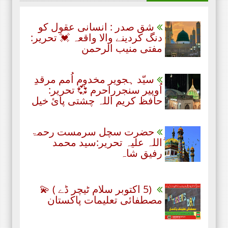
شق صدر : انسانی عقول کو
دنگ کردینے والا واقعہ 💓 تحریر:
مفتی منیب الرحمن
سیّد ہجویر مخدوم اُمم مرقدِ
اُوپیر سنجرراحرم 💞 تحریر:
حافظ کریم اللہ چشتی پائ خیل
حضرت سچل سرمست رحمۃ
ُاللہ علیہ تحریر:سید محمد
رفیق شاہ
(5 اکتوبر سلام ٹیچر ڈے ) 💫
مصطفائی تعلیمات پاکستان