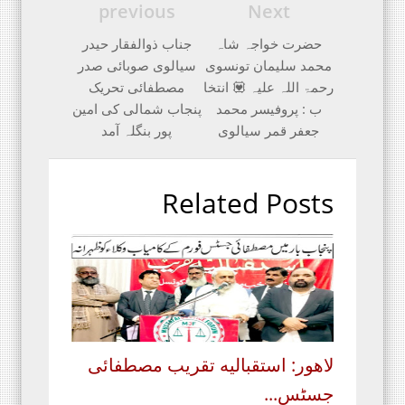
previous
Next
حضرت خواجہ شاہ
جناب ذوالفقار حیدر
محمد سلیمان تونسوی
سیالوی صوبائی صدر
رحمۃ اللہ علیہ 💟 انتخا
مصطفائی تحریک
ب : پروفیسر محمد
پنجاب شمالی کی امین
جعفر قمر سیالوی
پور بنگلہ آمد
Related Posts
لاهور: استقبالیه تقریب مصطفائی
جسٹس...