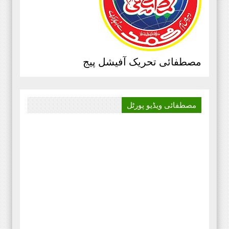
آباد ڈویژن ۔
مرکزی سرکلر نمبر3،جولائی
2020ء،مصطفائی تحریک،جناب حافظ
قاسم مصطفائی سیکرٹری جنرل
مصطفائی تحریک آفیشل پیج
پیغام بنام ذمہ داران مصطفائی
اسکولز و کالجز، محمد اسلم الوری
مصطفائی فاونڈیشن ، پاکستان،
مصطفائی ویڈیو
پورٹل
‏صوبائی سرکلر نمبر 4 پنجاب
شمالی ،مورخہ 13 جولائی 2020 ۔۔۔
بدلتے رنگ ۔۔۔۔ رھے نام اللہ کا
تحریر ۔۔۔ مظہر سلیم حجازی پہلا
منظر پچیس سال قبل ، ایک دور تھا
جب پیشے کے لحاظ سے وکیل ، وہ
شخص میرے ٹیبل پہ ایک سائل بن کر
آیا پاکستان،
‏اداریہ۔ روشنی کی کرن. محمد