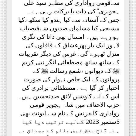
سےقومی رواداری کی مظہر سید علی
ہجویری ؒ کی ذات با برکات رہی ہے۔
جس کے آستانے سے کیا ہندو کیا سکھ ،کیا
مسیحی کیا مسلمان صدیوں سےفیضیاب
ہو رہے ہیں۔ امسال بھی داتا کی نگری
لاہور ایک بار پھرعشاق کے قافلوں کی
منزل ٹھہرے گی۔عرس کی دیگر تقریبات
کے ساتھ ساتھ مصطفائی لنگر نبی کریم
ﷺ کے دیوانوں ،شمع رسالت ﷺ کے
پروانوں کے ایک خاص تہوار کی صورت
اختیار کر گیا ہے ۔مصطفائی برادری کی
اس کے لیے کاوشیں لائق صدتحسین ہیں۔
حزب الاحناف میں شاہ ہجویر قومی
رواداری کانفرنس کے نام سے ایونٹ بھی
5ستمبر 2023 کےلیے ترتیب دیا گیا
ہے۔ گنج بخش فیض عالم کے مصداق یہ