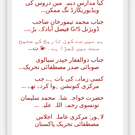
کیا مدارسِ دینیہ میں دروس کی
ویڈیوریکارڈ نگ ممکن...
جناب محمد تیمورخان صاحب
ڈویژنل G/S فیصل آبادکے بڑے...
ﮨﻢ ﻣﯿﮟ ﺳﮯ ﮐﻮﻥ ﺗﺎﺭﯾﺦ ﮐﯽ ﺻﺤﯿﺢ
ﺳﻤﺖ ﻣﯿﮟ ﮐﮭﮍﺍ ﮨﮯ۔ 💫 ت...
جناب ذوالفقار حیدر سیالوی
صوبائی صدر مصطفائی تحریک...
کسی زمانے کی بات ہے جب
مرکزی کنونشن ہوا کرتے تھے ...
حضرت خواجہ شاہ محمد سلیمان
تونسوی رحمۃ اللہ علیہ ...
لاہور: مرکزی عاملہ اجلاس
مصطفائی تحریک پاکستان