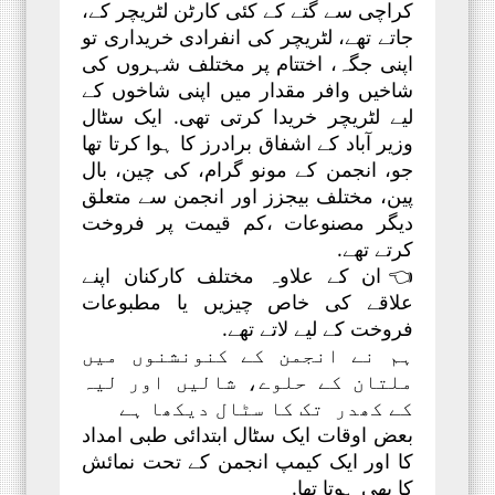
کراچی سے گتے کے کئی کارٹن لٹریچر کے،
جاتے تھے، لٹریچر کی انفرادی خریداری تو
اپنی جگہ، اختتام پر مختلف شہروں کی
شاخیں وافر مقدار میں اپنی شاخوں کے
لیے لٹریچر خریدا کرتی تھی. ایک سٹال
وزیر آباد کے اشفاق برادرز کا ہوا کرتا تھا
جو، انجمن کے مونو گرام، کی چین، بال
پین، مختلف بیجزز اور انجمن سے متعلق
دیگر مصنوعات ،کم قیمت پر فروخت
کرتے تھے.
👈ان کے علاوہ مختلف کارکنان اپنے
علاقے کی خاص چیزیں یا مطبوعات
فروخت کے لیے لاتے تھے.
ہم نے انجمن کے کنونشنوں میں
ملتان کے حلوے، شالیں اور لیہ
کے کھدر تک کا سٹال دیکھا ہے
بعض اوقات ایک سٹال ابتدائی طبی امداد
کا اور ایک کیمپ انجمن کے تحت نمائش
کا بھی ہوتا تھا.