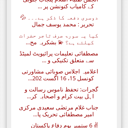
کے کامیاب کنونشن پر ...
دوسری دفعہ کا ذکر ہے۔۔۔ 💦
تحریر : محمد یوسف جمال
کیا یہ سورۃ صرف تاجر حضرات
کیلئے ہے؟ 💫 بشکریہ مح...
مصطفائی تعلیمات پرائیویٹ لمیٹڈ
سے متعلق تکنیکی و ...
اعلامیہ اجلاس صوبائی مشاورتی
کونسل 15، 16 اگست 202...
گجرات: تحفظ ناموس رسالت و
اہل بیت کرام و اصحابہ کر...
جناب غلام مرتضٰی سعیدی مرکزی
امیر مصطفائی تحریک پا...
✌ 6 ستمبر یومِ دفاع پاکستان