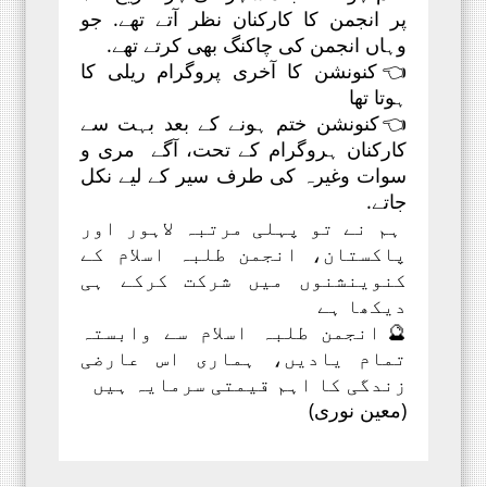
پر انجمن کا کارکنان نظر آتے تھے. جو
وہاں انجمن کی چاکنگ بھی کرتے تھے.
👈کنونشن کا آخری پروگرام ریلی کا
ہوتا تھا
👈کنونشن ختم ہونے کے بعد بہت سے
کارکنان ہروگرام کے تحت، آگے مری و
سوات وغیرہ کی طرف سیر کے لیے نکل
جاتے.
ہم نے تو پہلی مرتبہ لاہور اور
پاکستان، انجمن طلبہ اسلام کے
کنوینشنوں میں شرکت کرکے ہی
دیکھا ہے
🔮انجمن طلبہ اسلام سے وابستہ
تمام یادیں، ہماری اس عارضی
زندگی کا اہم قیمتی سرمایہ ہیں
(معین نوری)