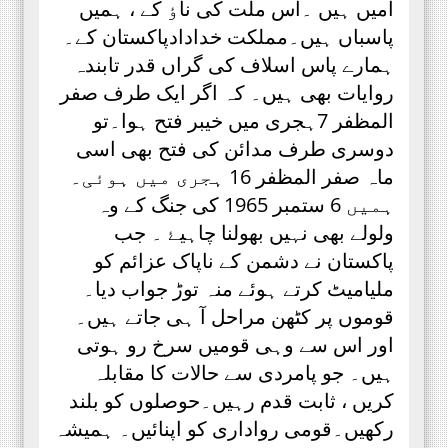
امیں ہیں ۔اس ملت کی ناٶ کے ، ہمیں
پاسباں ہیں۔مملکت خدادادپاکستان کے۔
ہمارے پاس اسلاف کی گراں قدر تابندہ
روایات بھی ہیں۔ کہ اگر ایک طرف صفر
المظفر 7ہجری میں خیبر فتح ہوا۔تو
دوسری طرف مدائن کی فتح بھی اسی
ماہ صفر المظفر 16 ہجری میں ہوئی۔
ہمیں 6 ستمبر 1965 کی جنگ کے وہ
ولولے بھی نہیں بھولنا چاہیۓ ۔ جب
پاکستان نے دشمن کے ناپاک عزائم کو
ملیامیٹ کرتے ہوئے منہ توڑ جواب دیا۔
قوموں پر کٹھن مراحل آ ہی جاتے ہیں۔
اور اس سے وہی قومیں سرخ رو ہوتی
ہیں۔ جو پامردی سے حالات کا مقابلہ
کریں ، ثابت قدم رہیں۔حوصلوں کو بلند
رکھیں۔قومی رواداری کو اپنائیں۔ ہمیشہ