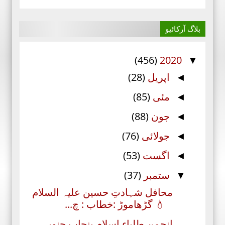
بلاگ آرکائیو
(456)
2020
▼
اپریل
(28)
◄
مئی
(85)
◄
جون
(88)
◄
جولائی
(76)
◄
اگست
(53)
◄
ستمبر
(37)
▼
محافل شہادتِ حسین علیہ السلام
💧 گڑھاموڑ :خطاب : چ...
انجمن طلباء اسلام پنجاب جنوبی