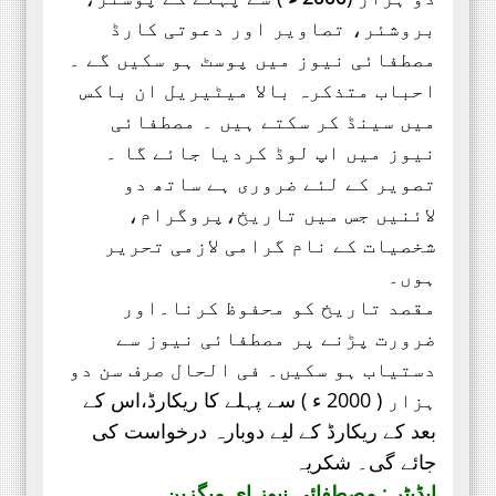
بروشئر،
تصاویر اور
دعوتی کارڈ
مصطفائی نیوز میں پوسٹ ہو سکیں گے ۔
احباب متذکرہ بالا میٹیریل ان باکس
میں سینڈ کر سکتے ہیں ۔ مصطفائی
نیوز میں اپ لوڈ کردیا جائے گا ۔
تصویر کے لئے ضروری ہے ساتھ دو
لائنیں جس میں تاریخ،پروگرام،
شخصیات کے نام گرامی لازمی تحریر
ہوں۔
مقصد تاریخ کو محفوظ کرنا۔اور
ضرورت پڑنے پر مصطفائی نیوز سے
دستیاب ہو سکیں۔ فی الحال صرف
سن دو
ہزار ( 2000 ء ) سے پہلے کا ریکارڈ،
اس کے
بعد کے ریکارڈ کے لیے دوبارہ درخواست کی
جائے گی۔ شکریہ
ایڈیٹر : مصطفائی نیوز ای میگزین