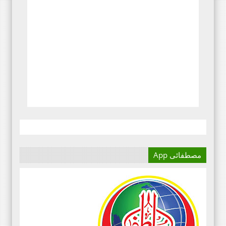
مصطفائی App
آج کا دور میڈیا کا دور ہے۔
اور کسی بھی کاز کے بہترین
نتائج کے لئے اس کی اہمیت سے
انکار نہیں کیا جا سکتا۔سعید
علی عمران مصطفائی تحریک فیصل