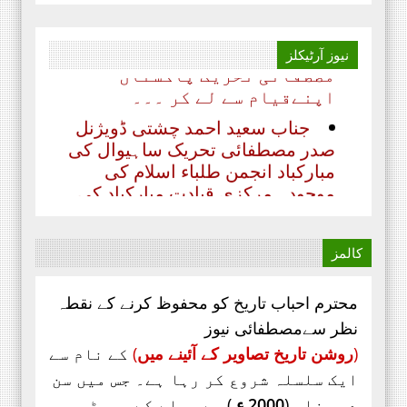
عابد ضیائی چیف ایڈیٹر
ماہنامہ مصطفائی نیوز کراچی
مصطفائی تحریک پاکستان
نیوز
آرٹیکلز
اپنےقیام سے لے کر ۔۔۔
جناب سعید احمد چشتی ڈویژنل
صدر مصطفائی تحریک ساہیوال کی
مبارکباد انجمن طلباء اسلام کی
موجودہ مرکزی قیادت مبارکباد کی
مستحق ہے۔ کہ جنہوں نے حیی علی
الفلاح،
کالمز
محترم احباب تاریخ کو محفوظ کرنے کے نقطہ
نظر سےمصطفائی نیوز
(
روشن تاریخ تصاویر کے آئینے میں
)
کے نام سے
ایک سلسلہ شروع کر رہا ہے۔ جس میں سن
دو ہزار (
2000 ء
) سے پہلے کے پوسٹر،