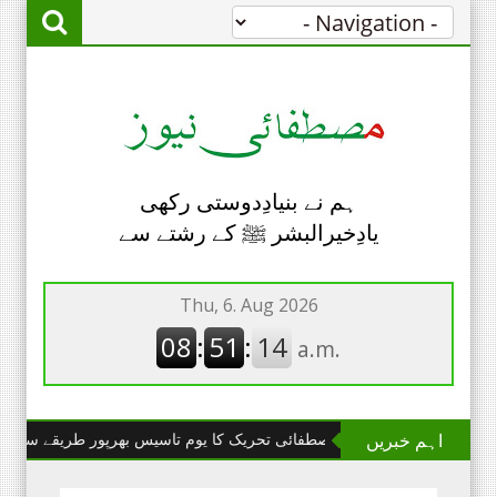
ہم نے بنیادِدوستی رکھی
یادِخیرالبشر ﷺ کے رشتے سے
اہم خبریں
چھانگا مانگا : مصطفائی تحریک کا یوم تاسیس بھرپور طریقے سے منایا گیا۔