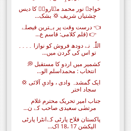
خواجہ نور محمد مہارویؒ کا دیس
چشتیاں شریف 💢 بشک...
👈 درست وقت پر بہترین فیصلے
👉 (قلم کلامی: قاسم ع...
اللّٰہ نے دودھ فروش کو نوازا ۔۔۔۔
تو اس کی گردن میں...
کشمیر میں اردو کا مستقبل 💭
انتخاب : محمداسلم الو...
ایک گمشدہ وادی ، وادیِ آلائی 💢
سجاد اختر
جناب امیر تحریک محترم غلام
مرتضٰی سعیدی صاحب کے ن...
پاکستان فلاح پارٹی کےانٹرا پارٹی
الیکشن 17 ،18 اک...