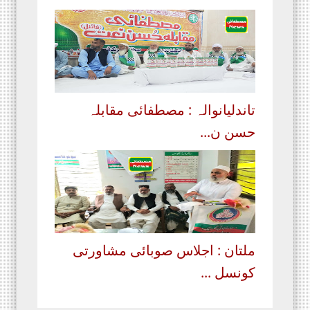
تاندلیانوالہ : مصطفائی مقابلہ
حسن ن...
ملتان : اجلاس صوبائی مشاورتی
کونسل ...