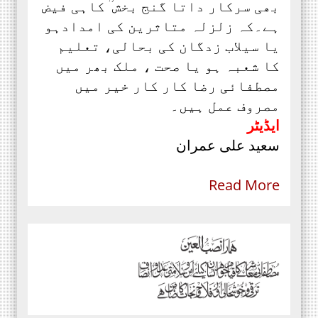
بھی سرکار داتا گنج بخش ؒ کاہی فیض
ہے۔کہ زلزلہ متاثرین کی امدادہو
یا سیلاب زدگان کی بحالی، تعلیم
کا شعبہ ہو یا صحت ، ملک بھر میں
مصطفائی رضا کار کار خیر میں
مصروف عمل ہیں۔
ایڈیٹر
سعید علی عمران
Read More