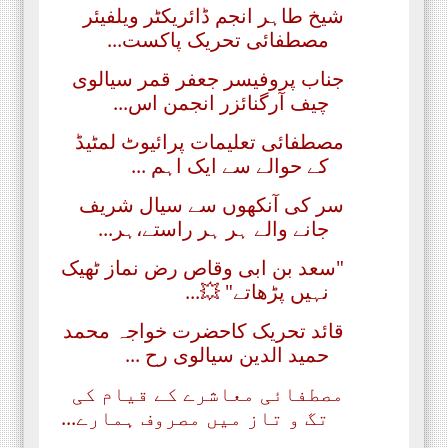
شیخ طاہر انجم ڈائریکٹر ویلفیئر
مصطفائی تحریک پاکست...
جناب پروفیسر جعفر قمر سیالوی
چیف آرگنائزر انجمن اس...
مصطفائی تعلیمات پرائیوٹ لمٹیڈ
کے حوالے سے ایک اہم ...
سر کی آنکھوں سے سیال شریف
جانے والے ہر ہر راستے،ہر...
"سعد بن ابی وقاص رض نماز ٹھیک
نہیں پڑھاتے" 💥...
قائد تحریک کاحضرت خواجہ محمد
حمید الدین سیالوی رح ...
مصطفائی معاشرے کے قیام کی
تگ و تاز میں مصروف ہمارے...