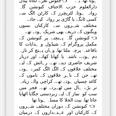
ہوتا تھا. یہ. 👈جلوس نعرے لگاتا پیدل
دارالعلوم حزب الاحناف کنونشن گاہ
روانہ ہوتا. لٹریچرز کے کارٹن الگ سے
کسی ٹانگے یا گاڑی پر روانہ کیے جاتے
مختلف شہروں سے کارکنان بسوں
ویگنوں کے ذریعے بھی شریک ہوتے تھے
👈کنونشن گاہ پہنچنے پر کنونشن کے
مکمل پروگرام کے شیڈول و ہدایات کا
باقاعدہ پرچہ ملتا تھا. وہاں پہنچ کر تازہ
دم ہوتے، ناشتہ یا کھانا کھاتے اور دربار
شریف حاضری دیتے تھے. رہائش کے لیے
مختلف علاقوں کے الگ الگ کمرے ہوتے
تھے جن کے باہر علاقوں کے ناموں کے
کاغذ چسپاں ہوتے تھے. کراچی والے زیادہ
تر بڑے ہال میں ٹھہرتے تھے. فجر میں
سب کو نماز کے لیے زبردستی جگایا اٹھایا
جاتا تھا. بیت الخلا کا مسلہ ہوتا تھا
👈 کنونشن کے دوران مختلف شہروں
کے کارکنان اور عہدےداروں کے درمیان