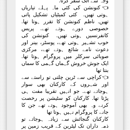
وجہ سے الگ سفر کرتا.
👈کنونشن کی کئی ماہ پہلے تیاریاں
ہوتی تھیں. کئی کمیٹیاں تشکیل پاتی
تھیں. ناظم کنونشن کا تقرر ہوتا تھا.
خصوصی دورے ہوتے تھے. پریس
کانفرنسیں ہوتی تھیں. کنونشن کی
خوب تشہیر ہوتی تھے، پوسٹر، بینر اور
دعوت نامے شائع ہوتے تھے، مرکزی
صوبائی سرکلر میں پروگرام ہوتا تھا.
ایک جوش خروش گہماں گہمی کا سماں
بنتا تھا
👈کراچی سے ٹرین چلتی تو راستے سے
اور شہروں کے کارکنان بھی سوار
ہوجاتے تھے. جو انہیں تقریبا مفت ہی
پڑتا تھا. کارکنان کو سٹیشن پر رخصت
کرنے وہ بھی آموجود ہوتے تھے جن کا
جانے کا پروگرام نہیں ہوتا تھا
کارکنان گنجائش سے زیادہ ہوجاتے تو
ذمہ داران تک لیٹرین کے قریب زمین پر