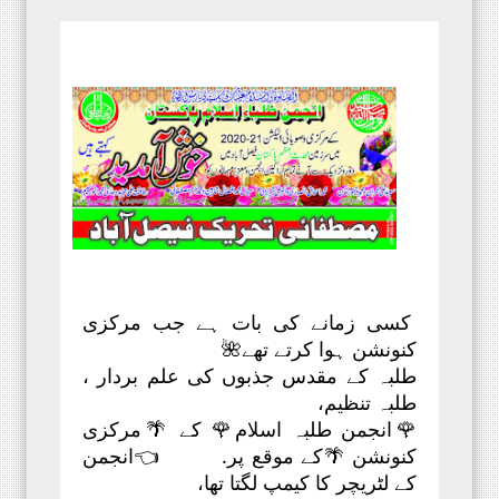
کسی زمانے کی بات ہے جب مرکزی
کنونشن ہوا کرتے تھے🌺
طلبہ کے مقدس جذبوں کی علم بردار ،
طلبہ تنظیم،
🌹انجمن طلبہ اسلام🌹 کے 🌴مرکزی
کنونشن 🌴کے موقع پر. 👈انجمن
کے لٹریچر کا کیمپ لگتا تھا،