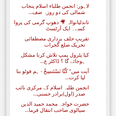
لاہور: انجمن طلباء اسلام پنجاب
شمالی کی دو روزہ صف...
تاندلیانوالہ 🎥 دھوپ گرمی کی پروا
کسے۔ ایک آرٹسٹ
تقریبِ حلف برداری مصطفائی
تحریک ضلع گجرات
کیا پٹرول پمپ تلاش کرنا مشکل
ہوجائے گا ؟ ڈاکٹر ع...
آیت میں" كُنَّا نَسْتَنسِخُ - ہم فوٹو بنا
لیا کرت...
انجمن طلبہ اسلام کے مرکزی نائب
صدر (اول)برادر حسنی...
حضرت خواجہ محمد حمید الدین
سیالوی صاحب انتقال فرما...