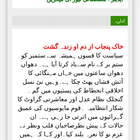
اداریہ
خاک پنجاب از دم او زندہ گشت
سیاست کا فسوں ہمیشہ سے ستمبر کو
ستم بر کے نام سےیاد کرتا آیا ہے۔ دھواں
دھواں ساعتوں میں جہاں مہنگائی کا
آتش فشاں پھٹ چکا ہے۔وہیں نئ نسل
اخلاقی انحطاط کی پستیوں میں گم ۔
گنجلک نظام عدل اور معاشرتی گراوٹ کا
شکار انتظامیہ ۔قوم مایوسیوں کی عمیق
گہرائیوں میں اترتی جا رہی ہے۔ ان
حالات کے پیش نظرصاحبان قلب ونظر نے
عزم نو کا نعرہ بلند کیا۔اور کہا کہ ہمیں