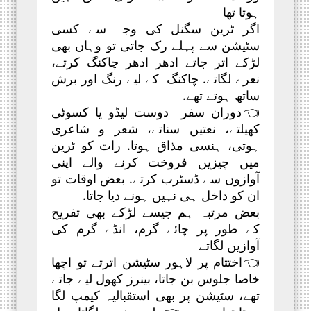
ہوتا تھا
اگر ٹرین سگنل کی وجہ سے کسی
سٹیشن سے پہلے رک جاتی تو وہاں بھی
لڑکے اتر جاتے ادھر ادھر چاکنگ کرتے،
نعرے لگاتے. چاکنگ کے لیے رنگ اور برش
ساتھ ہوتے تھے.
👈دوران سفر دوست لیڈو یا کسوٹی
کھیلتے، نعتیں سناتے، شعر و شاعری
ہوتی، ہنسی مذاق ہوتا. رات کو ٹرین
میں چیزیں فروخت کرنے والے اپنی
آوازوں سے ڈسٹرب کرتے. بعض اوقات تو
ان کو داخل ہی نہیں ہونے دیا جاتا.
بعض مرتبہ ہم جیسے لڑکے بھی تفریح
کے طور پر چائے گرم، انڈے گرم کی
آوازیں لگاتے
👈اختتام پر لاہور سٹیشن اترتے تو اچھا
خاصا جلوس بن جاتا، بینرز کھول لیے جاتے
تھے، سٹیشن پر بھی استقبالیہ کیمپ لگا