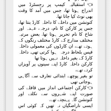
👈استقبالیہ کیمپ پر رجسٹرڈ میں
اندراج ہوتا تھا، جس میں آمد کا وقت
بھی نوٹ کیا جاتا تھا.
کنونشن میں داخلے کا داخلہ کارڈ بنتا تھا،
جس پر کارکن کا نام، درجہ، عہدہ اور
شاخ کا نام تحریر ہوتا تھا. بعض مرتبہ
مختلف مدارج کے کارڈ مختلف رنگوں کے
ہوتے تھے، ان کارڈوں کی معمولی داخلہ
فیس بلحاظ درجہ ہوا کرتی تھی. داخلہ
کارڈ کے بغیر داخلہ نہیں ہوتا تھا
کارکن داخلہ کارڈ اپنے سینوں پر آویزاں
کرتے تھے،
تو بغیر پوچھے ابتدائی تعارف سے آگاہی
ہوجاتی تھی
👈کارکن اجتماعی انداز میں قافلے کی
صورت اپنے شہروں سے نکلتے اور
کنونشن گاہ پہنچتے تھے.
ایسی ناراضگیاں نہ تھیں کہ کوئی اس