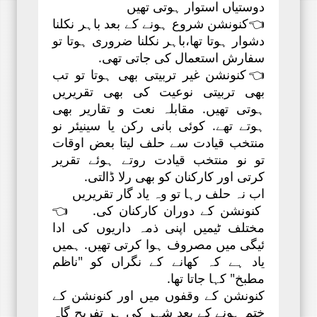
دوستیاں استوار ہوتی تھیں
👈کنونشن شروع ہونے کے بعد باہر نکلنا
دشوار ہوتا تھا،باہر نکلنا ضروری ہوتا تو
سفارش استعمال کی جاتی تھی.
👈کنونشن غیر تربیتی بھی ہوتا تو تب
بھی تربیتی نوعیت کی بھی تقریریں
ہوتی تھیں. مقابلہ نعت و تقاریر بھی
ہوتے تھے. کوئی بانی رکن یا سینیئر نو
منتخب قیادت سے حلف لیتا بعض اوقات
تو نو منتخب قیادت روتے ہوئے تقریر
کرتی اور کارکنان کو بھی رلا ڈالتی.
اب نہ حلف رہا تو وہ یاد گار تقریریں
کنونشن کے دوران کارکنان کی. 👈
مختلف ٹیمیں اپنی ذمہ داریوں کی ادا
ئیگی میں مصروف ہوا کرتی تھیں. ہمیں
یاد ہے کہ کھانے کے نگراں کو "ناظم
مطبخ" کہا جاتا تھا.
کنونشن کے وقفوں میں اور کنونشن کے
ختم ہونے کے بعد شہر کی ہر تفریح گاہ