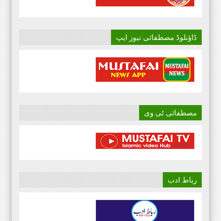
ڈاؤنلوڈ مصطفائی نیوز ایپ
مصطفائی ٹی وی
رباط ادب