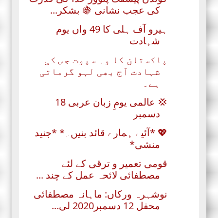
ﮐﯽ ﻋﺠﺐ ﻧﺸﺎﻧﯽ 🍇 بشکر...
ہیرو آف ہلی کا 49 واں یوم
شہادت
پاکستان کا وہ سپوت جس کی
شہادت آج بھی لہو گرماتی
ہے۔
💢 عالمی یومِ زبان عربی 18
دسمبر
💖 *آئیے ہمارے قائد بنیں۔* *جنید
منشی*
قومی تعمیر و ترقی کے لئے
مصطفائی لائحہ عمل کے چند ...
نوشہرہ ورکاں: ماہانہ مصطفائی
محفل 12 دسمبر2020 لی...