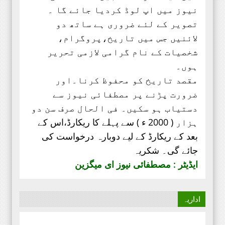
نیوز میں اپ لوڈ کردیا جائے گا ۔
تصویر کے لئے ضروری ہے ساتھ دو
لائنیں جس میں تاریخ،پروگرام،
شخصیات کے نام گرامی لازمی تحریر
ہوں۔
مقصد تاریخ کو محفوظ کرنا۔اور
ضرورت پڑنے پر مصطفائی نیوز سے
دستیاب ہو سکیں۔ فی الحال صرف
سن دو
ہزار ( 2000 ء ) سے پہلے کا ریکارڈ،
اس کے
بعد کے ریکارڈ کے لیے دوبارہ درخواست کی
جائے گی۔ شکریہ
ایڈیٹر : مصطفائی نیوز ای میگزین
اداریہ