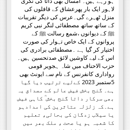
ہو رہے ہیں۔ امسال بھی داتا کی نگری
لاہور ایک بار پھرعشاق کے قافلوں کی
منزل ٹھہرے گی۔عرس کی دیگر تقریبات
کے ساتھ ساتھ مصطفائی لنگر نبی کریم
ﷺ کے دیوانوں ،شمع رسالت ﷺ کے
پروانوں کے ایک خاص تہوار کی صورت
اختیار کر گیا ہے ۔مصطفائی برادری کی
اس کے لیے کاوشیں لائق صدتحسین ہیں۔
حزب الاحناف میں شاہ ہجویر قومی
رواداری کانفرنس کے نام سے ایونٹ بھی
5ستمبر 2023 کےلیے ترتیب دیا گیا
ہے۔ گنج بخش فیض عالم کے مصداق یہ
بھی سرکار داتا گنج بخش ؒ کاہی فیض
ہے۔کہ زلزلہ متاثرین کی امدادہو
یا سیلاب زدگان کی بحالی، تعلیم
کا شعبہ ہو یا صحت ، ملک بھر میں