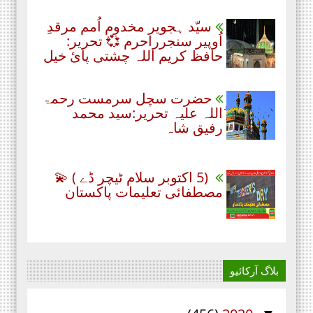
سیّد ہجویر مخدوم اُمم مرقدِ
اُوپیر سنجرراحرم 💞 تحریر:
حافظ کریم اللہ چشتی پائ خیل
حضرت سچل سرمست رحمۃ
ُاللہ علیہ تحریر:سید محمد
رفیق شاہ
(5 اکتوبر سلام ٹیچر ڈے ) 💫
مصطفائی تعلیمات پاکستان
بلاگ آرکائیو