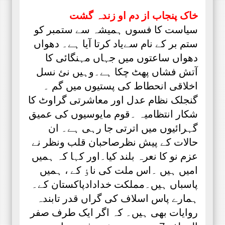
خاک پنجاب از دم او زندہ گشت
سیاست کا فسوں ہمیشہ سے ستمبر کو
ستم بر کے نام سےیاد کرتا آیا ہے۔ دھواں
دھواں ساعتوں میں جہاں مہنگائی کا
آتش فشاں پھٹ چکا ہے۔وہیں نئ نسل
اخلاقی انحطاط کی پستیوں میں گم ۔
گنجلک نظام عدل اور معاشرتی گراوٹ کا
شکار انتظامیہ ۔قوم مایوسیوں کی عمیق
گہرائیوں میں اترتی جا رہی ہے۔ ان
حالات کے پیش نظرصاحبان قلب ونظر نے
عزم نو کا نعرہ بلند کیا۔اور کہا کہ ہمیں
امیں ہیں ۔اس ملت کی ناٶ کے ، ہمیں
پاسباں ہیں۔مملکت خدادادپاکستان کے۔
ہمارے پاس اسلاف کی گراں قدر تابندہ
روایات بھی ہیں۔ کہ اگر ایک طرف صفر