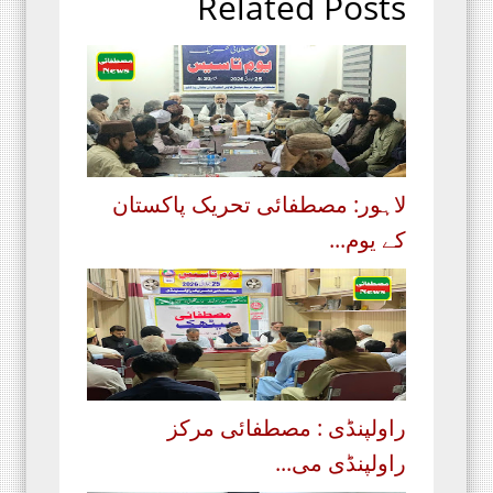
Related Posts
لاہور: مصطفائی تحریک پاکستان
کے یوم...
راولپنڈی : مصطفائی مرکز
راولپنڈی می...