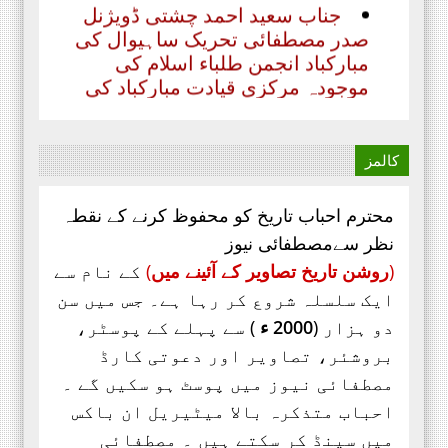
صدر مصطفائی تحریک ساہیوال کی
مبارکباد انجمن طلباء اسلام کی
موجودہ مرکزی قیادت مبارکباد کی
مستحق ہے۔ کہ جنہوں نے حیی علی
الفلاح،
کالمز
محترم احباب تاریخ کو محفوظ کرنے کے نقطہ
نظر سےمصطفائی نیوز
(
روشن تاریخ تصاویر کے آئینے میں
)
کے نام سے
ایک سلسلہ شروع کر رہا ہے۔ جس میں سن
دو ہزار (
2000 ء
) سے پہلے کے پوسٹر،
بروشئر،
تصاویر اور
دعوتی کارڈ
مصطفائی نیوز میں پوسٹ ہو سکیں گے ۔
احباب متذکرہ بالا میٹیریل ان باکس
میں سینڈ کر سکتے ہیں ۔ مصطفائی