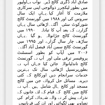
صادق آباد ڈگری کالج ڈیرہ نواب بہاولپور
میں بطور لیکچرر ذوآلوجی اپنی سرکاری
ملازمت کا آغاز کیا۔یہاں ایک سال
سروس کی اور ۱۹۸۸ میں گورنمنٹ کالج
شورکوٹ سٹی آگئے۔اڑھائی سال یہاں
گزارنے کے بعد آپ کا تبادلہ ۱۹۹۰ میں
گورنمنٹ کالج جڑانوالہ ہو گیا ۔یہاں
ساڑھے چار سال گزارے اور ۱۹۹۵ میں
گورنمنٹ کالج سمن آباد فیصل آباد آگئے۔
۲۰۰۶ میں آپآپ کو بطور اسسٹنٹ
پروفیسر ترقی ملی اور آپ نے گورنمنٹ
کالج تاندلیانوالہ جائن کیا جہاں آپ نے
بطورپرنسپل اڑھائی سال تک بہترین
خدمات سرانجام دیں اورکالج کے کئی
دیرینہ مسائل حل کروائے جن میں کالج
مسجد اور کالج ہال شامل ہیں ۔آپ نے
کالج میں کالج کے قیام کے لئے جانوں کے
نذرانے پیش کر نے والے شہدائے کرام کی
تصاویر بھی لگوائیں اور ان کی قربانیوں