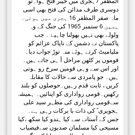
المظفر 7ہجری میں خیبر فتح ہوا۔تو
دوسری طرف مدائن کی فتح بھی اسی
ماہ صفر المظفر 16 ہجری میں ہوئی۔
ہمیں 6 ستمبر 1965 کی جنگ کے وہ
ولولے بھی نہیں بھولنا چاہیۓ ۔ جب
پاکستان نے دشمن کے ناپاک عزائم کو
ملیامیٹ کرتے ہوئے منہ توڑ جواب دیا۔
قوموں پر کٹھن مراحل آ ہی جاتے ہیں۔
اور اس سے وہی قومیں سرخ رو ہوتی
ہیں۔ جو پامردی سے حالات کا مقابلہ
کریں ، ثابت قدم رہیں۔حوصلوں کو بلند
رکھیں۔قومی رواداری کو اپنائیں۔ ہمیشہ
سےقومی رواداری کی مظہر سید علی
ہجویری ؒ کی ذات با برکات رہی ہے۔
جس کے آستانے سے کیا ہندو کیا سکھ ،کیا
مسیحی کیا مسلمان صدیوں سےفیضیاب