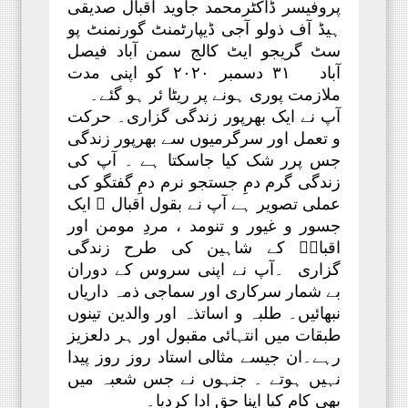
پروفیسر ڈاکٹرمحمد جاوید اقبال صدیقی
ہیڈ آف ذولو آجی ڈیپارٹمنٹ گورنمنٹ پو
سٹ گریجو ایٹ کالج سمن آباد فیصل
آباد ۳۱ دسمبر ۲۰۲۰ کو اپنی مدت
ملازمت پوری ہونے پر ریٹا ئر ہو گئے۔
آپ نے ایک بھرپور زندگی گزاری۔ حرکت
و تعمل اور سرگرمیوں سے بھرپور زندگی
جس پرر شک کیا جاسکتا ہے ۔ آپ کی
زندگی گرم دمِ جستجو نرم دمِ گفتگو کی
عملی تصویر ہے آپ نے بقول اقبال ؒ ایک
جسور و غیور و تنومد ، مردِ مومن اور
اقبالؒ کے شاہین کی طرح زندگی
گزاری ۔آپ نے اپنی سروس کے دوران
بے شمار سرکاری اور سماجی ذمہ داریاں
نبھائیں۔ طلبہ و اساتذہ اور والدین تینوں
طبقات میں انتہائی مقبول اور ہر دلعزیز
رہے۔ان جیسے مثالی استاد روز روز پیدا
نہیں ہوتے ۔ جنہوں نے جس شعبہ میں
بھی کام کیا اپنا حق ادا کردیا۔