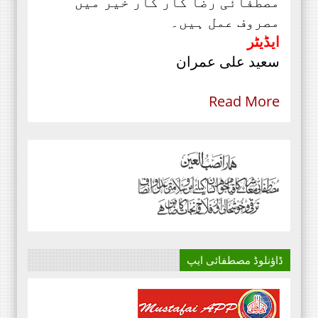
مصطفائی رضا کار کار خیر میں
مصروف عمل ہیں۔
ایڈیٹر
سعید علی عمران
Read More
ڈاؤنلوڈ مصطفائی ایپ