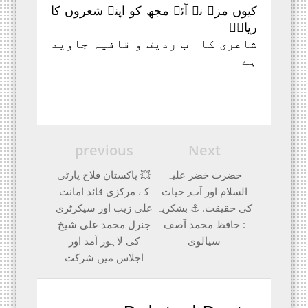
کیوں مزہ نہ آئے مجھ کو اپنے شعروں کا
ریاضؔ
شاعری کا اب ردیف و قافیہ جاوید
ہے
previous
Next
حضرت خضر علیہ
💥 پاکستان فلاح پارٹی
السلام اور آب ِ حیات
کے مرکزی قائد امانت
کی حقیقت. ⚓ بشکریہ
علی زیب اور سیکرٹری
: حافظ محمد آصف
جنرل محمد علی شیخ
سیالوی
کی لاہور آمد اور
اجلاس میں شرکت