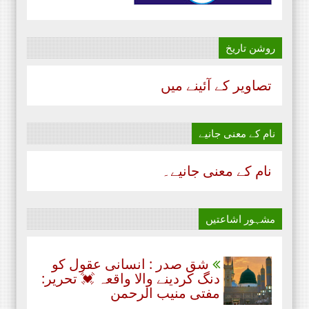
روشن تاریخ
تصاویر کے آئینے میں
نام‌ کے معنی جانیے
نام‌ کے معنی جانیے۔
مشہور اشاعتیں
شق صدر : انسانی عقول کو
دنگ کردینے والا واقعہ 💓 تحریر:
مفتی منیب الرحمن