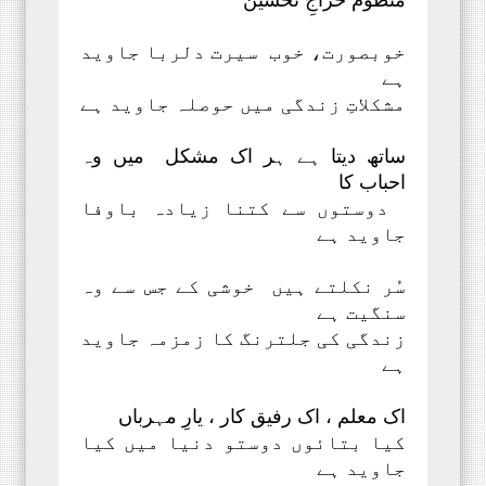
خوبصورت، خوب سیرت دلربا جاوید
ہے
مشکلاتِ زندگی میں حوصلہ جاوید ہے
ساتھ دیتا ہے ہر اک مشکل میں وہ
احباب کا
دوستوں سے کتنا زیادہ باوفا
جاوید ہے
سُر نکلتے ہیں خوشی کے جس سے وہ
سنگیت ہے
زندگی کی جلترنگ کا زمزمہ جاوید
ہے
اک معلم ، اک رفیق کار ، یارِ مہرباں
کیا بتائوں دوستو دنیا میں کیا
جاوید ہے