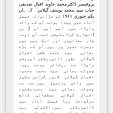
پروفیسر ڈاکٹرمحمد جاوید اقبال صدیقی
جناب سید محمد یوسف گیلانی ؒ کے ہاں
یکم جنوری ۱۹۶۱ کو جڑانوالہ فیصل
آباد میں پیدا ہوئے۔آپ کے والد
واپڈا میں ایس ایس او ( ون
)انچارج گرڈ سٹیشن تھے۔آپ اپنے
چار بھائیوں اور ایک بہن میں
دوسرے نمبر پر ہیں۔آپ کے بڑے
بھائی سید محمد ظفر اقبال
گیلانی بطور ڈائیریکٹر آپریشن
واپڈا سے ریٹائر ہوئے ہیں۔
چھوٹے بھائی سید محمد محمود
اقبال گیلانی لاہور گرامر سکول
میں وائس پرنسپل ہیں۔سب سے
چھوٹے بھائی سید محمدمقصود
اقبال گیلانی مصطفائی کالج
سرگودھا روڈ فیصل آباد میں
ڈائیریکٹر ہیں۔اکلوتی بہن
حافظہ قرآن ہیں اوران کے میاں