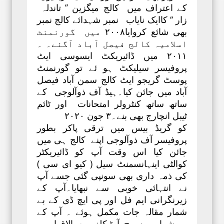
کے اعتراف میں کالج میگزین ’’ تاندلہ
زار ‘‘ کاایک نایاب نمبر شہدائے کالج نمبر
بھی شائع کروایا۲۰۰۸ میں گورنمنٹ
اسلامیہ کالج فیصل آباد آگئے۔ ۔
۲۰۱۱ میں ڈائیریکٹ ایسوسی ایٹ
پروفیسر سیلیکٹ ہو ئے تو گورنمنٹ
پوسٹ گریجو ایٹ کالج سمن آباد فیصل
آباد میں جائن کیا۔ہیڈ آف ذوآلوجی کے
ساتھ ساتھ کنٹرولر امتحانات اور ٹائم
ٹیبل انچارج بھی بنے۔۳ جون ۲۰۲۰
کو گریڈ بیس میں ترقی پاکر بطور
پروفیسر آف ذوآلوجی اپنے کالج ہی میں
جائن کیا اس وقت آپ کو ڈائیریکٹر
کوالٹی اینہانسمنٹ سیل ( کیو ای سی )
کی ذمہ داری بھی سونپی گئی جسے آپ
نے انتہائی خوبی سے نبھایا۔آپ کے
زیرنگرانی ایم فل اور پی ایچ ڈی کے بے
شمار مقالہ جات مکمل ہوئے ۔ آپ کے
بے شمار ریسرچ آرٹیکلز بین الاقوامی