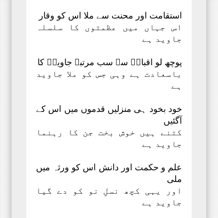
استقامت اور محنت سے ملا اس کو وقار
اس جہاں میں عظمتوں کا سلسلہ
جاوید ہے
پوچھ لو اقبالؔ سے سب مرتبہ جاویدؔ کا
باسعادت ہے وہی جس کو ملا جاوید
ہے
خود بخود ہی منزلیں قدموں میں اس کے
آگئیں
کتنے ہیں خوش بخت جن کا رہنما
جاوید ہے
علم و حکمت اور دانش اس کو ورثہ میں
ملی
اور یہی کچھ نسلِ نو کو دے گیا
جاوید ہے