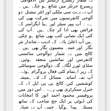
ریسرچ جرنلز میں شائع ہو چکے ہیں ۔
آپ نے بہت سی ملکی اور انٹر نیشنل ذو
آلوجی کانفرنسوں میں شرکت بھی کی
ہے ۔ آپ پیپر سیٹر اور ہیڈ ایگزامنر کے
فرائض بھی ادا کر چکے ہیں ۔آپ کی
کئی ایک نصابی کتب بھی شائع ہو چکی
ہیں آپ اعلیٰ پائے کے ادیب ، شاندار نثر
نگار اور عمدہ مضمون نگار بھی ہیں ۔
کالج میں بے شمار ذوآلوجی سائنسی
کانفرنس اور نمائشیں منعقد ہوئیں۔
سٹڈی ٹورز لگائے گئے ذوآلوجی سوسائٹی
کے زیر اہتمام کئی فعال پروگرام ہوئے۔
آپ نمے اساتذہ مسائل کے لئے ہمیشہ
کوششیں کیں۔کالج پی پی ایل اے کے
جنرل سیکرٹری بھی رہے ۔ اس دور میں
پروفیسر محمود احمد انور کا انتخابات
کی ڈیوٹی پر ایک جج صاحب کے ساتھ
مسئلہ پیدا ہوگیا۔ جسے آپ نے شبانہ