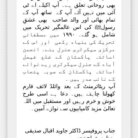
بھی روحانی تعلق ہے۔ آپ اکیلے اے ٹی
آئی میں نہیں آئے آپ کے ساتھ آپ کے
تمام بھائی اور والد صاحب بھی عشقِ
رسولﷺ کی اس عالمگیر تحریک میں
شامل ہو گئے۔ ۱۹۹۰ میں مصطفائی
تحریک کی بنیاد رکھی اور اس کے
مرکزی سیکرٹری جنرل بنے۔ انجمن
اساتذہ پاکستان کے ضلع فیصل
آباد کے جنرل سیکرٹری رہے نوائے
اساتذہ پاکستان کے صوبہ پنجاب
کے نائب صدر ہیں ۔
آپ ریٹائرمنٹ کے بعد وائلڈ لائف فارم
کھولنا چاہتے ہیں۔ دعا ہے اسی طرح
خوش و خرم رہیں اور مستقبل میں اللہ
تعالیٰ مزید کامیابیوں سے نوازے آمین۔
جناب پروفیسر ڈاکٹر جاوید اقبال صدیقی
منظوم خراجِ تحسین