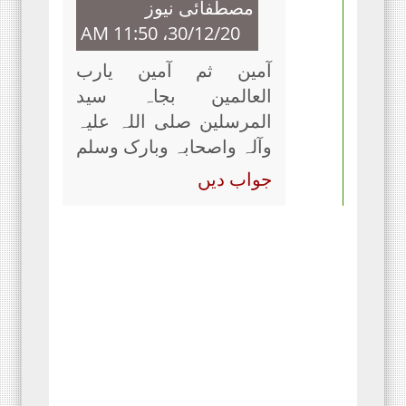
مصطفائی نیوز
30/12/20، 11:50 AM
آمین ثم آمین یارب
العالمین بجاہ سید
المرسلین صلی اللہ علیہ
وآلہ واصحابہ وبارک وسلم
جواب دیں