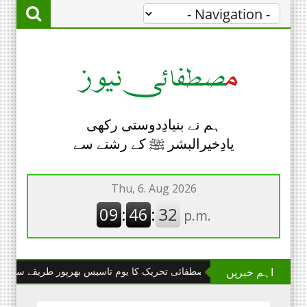
ہم نے بنیادِدوستی رکھی
یادِخیرالبشر ﷺ کے رشتے سے
اہم خبریں
چھانگا مانگا : مصطفائی تحریک کا یوم تاسیس بھرپور طریقے سے منایا گیا۔