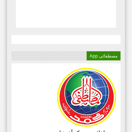
مصطفائی App
آج کا دور میڈیا کا دور ہے۔
اور کسی بھی کاز کے بہترین
نتائج کے لئے اس کی اہمیت سے
انکار نہیں کیا جا سکتا۔سعید
علی عمران مصطفائی تحریک فیصل
آباد ڈویژن ۔
مرکزی سرکلر نمبر3،جولائی
2020ء،مصطفائی تحریک،جناب حافظ
قاسم مصطفائی سیکرٹری جنرل