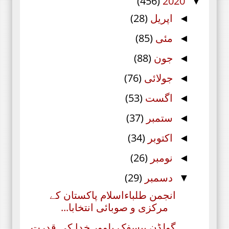
(456)
2020
▼
اپریل
(28)
◄
مئی
(85)
◄
جون
(88)
◄
جولائی
(76)
◄
اگست
(53)
◄
ستمبر
(37)
◄
اکتوبر
(34)
◄
نومبر
(26)
◄
دسمبر
(29)
▼
انجمن طلباءاسلام پاکستان کے
مرکزی و صوبائی انتخابا...
ﮔﻮﻟﮉﻥ پیسفک ﭘﻠﻮﻭﺭ ﺧﺪﺍ ﮐﯽ ﻗﺪﺭﺕ