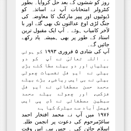
روز کو ششوں کے بعد حل کروایا۔ بطور
کنٹرولر امتحانات آپ نے اساتذہ کو
ڈیوٹیوں اور پیپر مارکنگ کا معاوضہ کی
جنگ لڑی اوع عدالتوں تک بھی گئے اور با
لآخر کامیاب ہوئے ۔ آپ ایک مقبول ترین
استاد کے طور پر بھی ہمیشہ یاد رکھے
جائیں گے۔
آپ کی شادی ۵ فروری ۱۹۹۳ کو ہوئی
۔۔ اللہ تعالیٰ نے آپ کو دو
بیٹیاں اور دو بیٹے عطا کئے بڑی
بیٹی نے ایم فل نفسیات چھوٹی
بیٹی نے بی ایس ریاضی، بڑے بیٹے
محمد حسن مصطفائی نے ایم فل
فزکس، اور چھوٹے بیٹے محمد
سبطین مصطفائی نے ڈی پی ایس
فیصل آباد سے میٹرک کیا ہے
۱۹۷۶ میں آپ نے محمد افتخار احمد
ساغرؔمرحوم کی دعوت پر انجمن طلبہ
اسلام جائن کی ۔ جس سے اس وقت