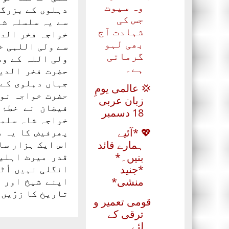
وہ سپوت
دہلوی کے بزرگو
جس کی
سے یہ سلسلہ شی
شہادت آج
خواجہ فخر الدی
بھی لہو
سے ولی اللہی خ
گرماتی
ولی اللہ کے وص
ہے۔
حضرت فخر الدین
جہاں دہلوی کے 
💢 عالمی یومِ
حضرت خواجہ نور
زبان عربی
فیضان نے خطۂ
18 دسمبر
خواجہ شاہ سلما
💖 *آئیے
پھرفیض کا یہ س
ہمارے قائد
اس ایک ہزار سا
بنیں۔*
قدر میرٹ اہلی
*جنید
انگلی نہیں اُٹ
منشی*
اپنے شیخ اور 
تاریخ کا زرّیں ا
قومی تعمیر و
ترقی کے
لئے