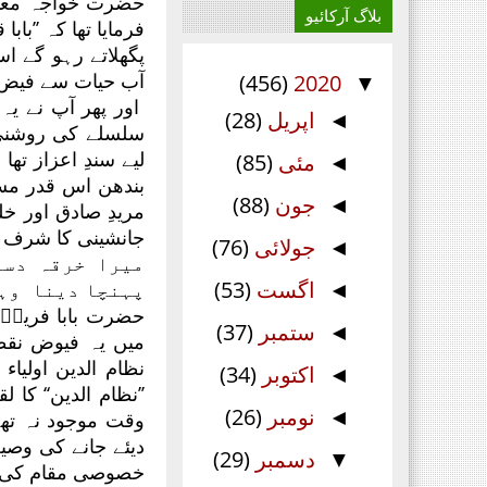
حضرت خواجہ معین 
بلاگ آرکائیو
فرمایا تھا کہ ’’ب
پگھلاتے رہو گے 
آب حیات سے فیض 
(456)
2020
▼
اور پھر آپ نے یہ 
اپریل
(28)
◄
سلسلے کی روشنی کو
لیے سندِ اعزاز ت
مئی
(85)
◄
بندھن اس قدر مس
جون
(88)
◄
مریدِ صادق اور خ
جانشینی کا شرف ک
جولائی
(76)
◄
میرا خرقہ دست
اگست
(53)
پہنچا دینا وہی
◄
حضرت بابا فریدؒ
ستمبر
(37)
◄
میں یہ فیوض نقط
اکتوبر
(34)
◄
’’نظام الدین‘‘ کا
نومبر
(26)
◄
وقت موجود نہ تھے،
دیئے جانے کی وصی
دسمبر
(29)
▼
خصوصی مقام کی ط