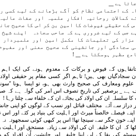
جاتا ہے __
ہ کے اجتماعی نظام کو آگے بڑھانے کے لیے کسی ر
 کمالاتِ روحانیہ افکارِ علمیہ اور صفات عالیہ
س کے حقیقی فیوضات کا امین بن کر اس کا صحیح جان
ے جس کے لیے ضروری ہے کہ صاحب سجادہ اپنے شیخ 
 مزار کی تعلیمات کا مکمل امین اور علمبردار ہ
ی سجادگی اور جانشینی کے صحیح معنی اور مفہوم
مع مظہر ہوسکتا ہے __ !
انقاہوں کے فیوض و برکات کے معدوم ہونے کی ایک اہم 
ن سجادگیاں بھی ہیں! تاہم اگر کسی مقام پر حقیقی اولاد ا
 علوم ومعارف کی صحیح وارث بھی ہو، تو ایسا ہونا ’’سونے
ف ہے _ برصغیر کی تاریخِ تصوف اس امر کی گواہ ہے کہ صوف
ا سلسلہ ان کی اولاد کی بجائے ان کے خلفاء سے چلتا رہا !
 دراز سے آئے مختلف قبائل اور نسب کے لوگوں کو اپنی جانش
پنے فیصلے خالصتاً میرٹ اور اہلیت کی بنیاد پر کئے اور اس 
پنے خونِ جگر سے سینچا تھا! اس پر کبھی کوئی سمجھوتہ نہ ک
ھا کہ ان کا خلیفہ ان کی اولاد سے زیادہ مستحق اور اہلیت ر
سٹم کی بقا کے لیے اپنا خلیفہ اور جانشین اُن افراد کو م