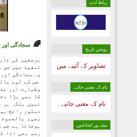
رباط ادب
🌈
سجادگی اور ج
روشن تاریخ
برصغیر کی تاری
تصاویر کے آئینے میں
تنفیذ میں جو ع
وہ سجادگی اور 
جس کے لیے بال
نام‌ کے معنی جانیے
وطہارت اور علم
کا بھی بڑا دخ
نام‌ کے معنی جانیے۔
نہیں بلکہ ہر ط
دستور رائج ہیں
بھی، بالعموم 
مشہور اشاعتیں
ہوجاتا ہے جس ک
رسم بھی ادا کی