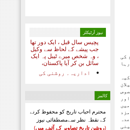
جولائی 2020 ۔۔۔
بدلتے رنگ ۔۔۔۔ رھے نام
اللہ کا تحریر ۔۔۔ مظہر
سلیم حجازی پہلا منظر
نیوز
آرٹیکلز
پچیس سال قبل ، ایک دور تھا
جب پیشے کے لحاظ سے وکیل
، وہ شخص میرے ٹیبل پہ ایک
سائل بن کر آیا پاکستان،
 کی
رہا
‏اداریہ۔ روشنی کی
کرن. محمد عابد ضیائی
کیہ
چیف ایڈیٹر ماہنامہ
لان
مصطفائی نیوز کراچی
صوص
مصطفائی تحریک
کالمز
اور
پاکستان اپنےقیام سے
میں
لے کر ۔۔۔
محترم احباب تاریخ کو محفوظ کرنے
مزد
جناب سعید احمد چشتی
عدہ
کے نقطہ نظر سےمصطفائی نیوز
ڈویژنل صدر مصطفائی
ینی
(
روشن تاریخ تصاویر کے آئینے میں
)