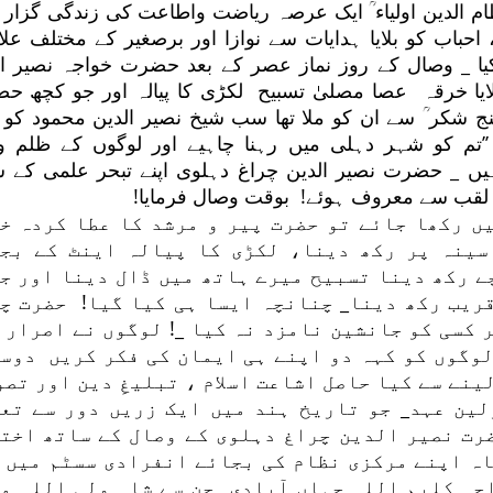
الدین اولیاء ؒ ایک عرصہ ریاضت واطاعت کی زندگی گزار 
، احباب کو بلایا ہدایات سے نوازا اور برصغیر کے مختلف عل
ا _ وصال کے روز نماز عصر کے بعد حضرت خواجہ نصیر ال
ایا خرقہ عصا مصلیٰ تسبیح لکڑی کا پیالہ اور جو کچھ ح
نج شکر ؒ سے ان کو ملا تھا سب شیخ نصیر الدین محمود کو 
 ’’تم کو شہر دہلی میں رہنا چاہیے اور لوگوں کے ظلم و
یں _ حضرت نصیر الدین چراغ دہلوی اپنے تبحر علمی کے 
 کے لقب سے معروف ہوئے! بوقت وصال فرمایا!
ں رکھا جائے تو حضرت پیر و مرشد کا عطا کردہ خ
سینہ پر رکھ دینا، لکڑی کا پیالہ اینٹ کے بج
ے رکھ دینا تسبیح میرے ہاتھ میں ڈال دینا اور ج
ریب رکھ دینا_ چنانچہ ایسا ہی کیا گیا! حضرت چ
 کسی کو جانشین نامزد نہ کیا _! لوگوں نے اصرار 
لوگوں کو کہہ دو اپنے ہی ایمان کی فکر کریں دوس
ینے سے کیا حاصل اشاعت اسلام ، تبلیغِ دین اور تصو
لین عہد_ جو تاریخ ہند میں ایک زریں دور سے تع
رت نصیر الدین چراغ دہلوی کے وصال کے ساتھ اخت
ہ اپنے مرکزی نظام کی بجائے انفرادی سسٹم میں 
جہ کلیم اللہ جہاں آبادی جن سے شاہ ولی اللہ م