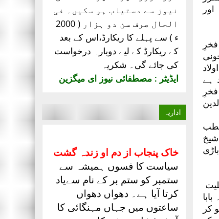
اور
نیوز سے دستیاب ہو سکیں۔ فی
الحال صرف
سن دو ہزار ( 2000
ء ) سے پہلے کا ریکارڈ،
اس کے بعد
خرِ
کے ریکارڈ کے لیے دوبارہ درخواست
ونی
کی جائے گی۔ شکریہ
لاد
ایڈیٹر : مصطفائی نیوز ای میگزین
 ہے
فخرِ
دین
اداریہ
قطب
شیخ
اڑی
خاک پنجاب از دم او زندہ گشت
سیاست کا فسوں ہمیشہ سے
ستمبر کو ستم بر کے نام سےیاد
لیت
کرتا آیا ہے۔ دھواں دھواں
بابا
ساعتوں میں جہاں مہنگائی کا
 کر