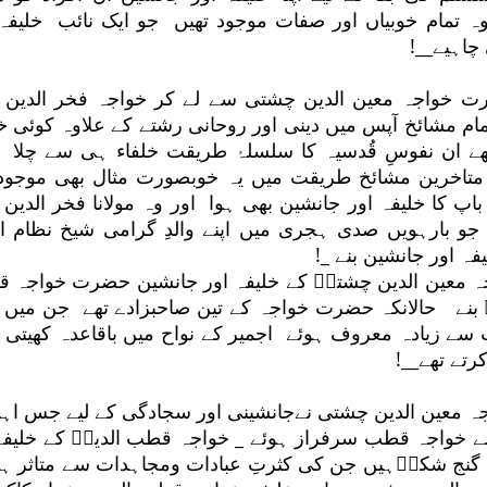
ہ تمام خوبیاں اور صفات موجود تھیں جو ایک نائب خلیفہ 
چاہیے__!
ت خواجہ معین الدین چشتی سے لے کر خواجہ فخر الدین ف
ام مشائخ آپس میں دینی اور روحانی رشتے کے علاوہ کوئی خ
ھے ان نفوسِ قُدسیہ کا سلسلۂ طریقت خلفاء ہی سے چلا او
متاخرین مشائخ طریقت میں یہ خوبصورت مثال بھی موجود
 باپ کا خلیفہ اور جانشین بھی ہوا اور وہ مولانا فخر الدین 
و بارہویں صدی ہجری میں اپنے والدِ گرامی شیخ نظام ال
فہ اور جانشین بنے _!
جہ معین الدین چشتیؒ کے خلیفہ اور جانشین حضرت خواجہ 
یؒ بنے حالانکہ حضرت خواجہ کے تین صاحبزادے تھے جن میں 
سے زیادہ معروف ہوئے اجمیر کے نواح میں باقاعدہ کھیتی ب
رتے تھے__!
ہ معین الدین چشتی نےجانشینی اور سجادگی کے لیے جس اہ
 سے خواجہ قطب سرفراز ہوئے _ خواجہ قطب الدینؒ کے خلیفہ 
 گنج شکرؒہیں جن کی کثرتِ عبادات ومجاہدات سے متاثر ہو