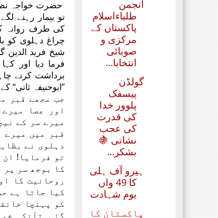
انجمن
حضرت خواجہ نظام 
طلباءاسلام
تو بیمار رہنے لگے
پاکستان کے
کی طرف روانہ کی
مرکزی و
چراغ دہلوی کو بل
صوبائی
شیخ فرید الدین گ
انتخابا...
فرما دیا اور کہا
برداشت کرنے چاہ
ﮔﻮﻟﮉﻥ
’’ابوحنیفہ ثانی‘‘
پیسفک
جب مجھے قبر می
ﭘﻠﻮﻭﺭ ﺧﺪﺍ
اور عصا میرے 
ﮐﯽ ﻗﺪﺭﺕ
میرے سر کے نیچ
ﮐﯽ ﻋﺠﺐ
قبر میں میرے ق
ﻧﺸﺎﻧﯽ 🍇
دہلوی نے بظاہر
بشکر...
تو فرمایا! ان 
کا بوجھ سر پر ل
ہیرو آف ہلی
روحانیت کا او
کا 49 واں
کیا جاتا ہے حض
یوم شہادت
کو پہنچا خانقا
پاکستان کا
گئی تآنکہ خوا