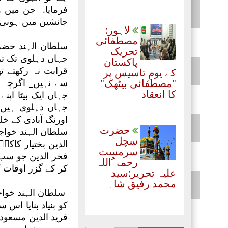
فرمایا. جن میں و
جانشین میں ہونی 
لاہور:
مصطفائی
سلطان الہند حضر
تحریک
جہاں دہلوی تک تم
پاکستان
قرابت نہ رکھتے ت
کے یومِ تاسیس پر
"مصطفائی بیٹھک"
سے نہیں_ اگرچہ 
کا انعقاد
جہاں ایک بیٹا اپنے
جہاں دہلوی ہیں ج
اورنگ آبادی کے خلی
حضرت
سلطان الہند خوا
سچل
الدین بختیار کاک
سرمست
فخر الدین جو سب 
رحمۃ ُاللہ
کر کے گزر اوقات ک
علیہ تحریر:سید
محمد رفیق شاہ
سلطان الہند خواج
کو بنیاد بنایا اس
فرید الدین مسعود