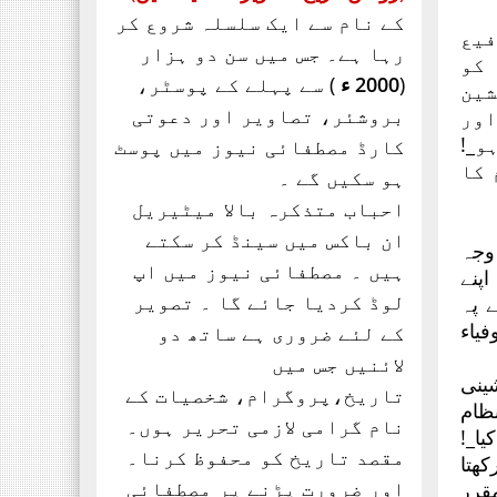
تحریک ساہیوال کی مبارکباد
کے نام سے ایک سلسلہ شروع کر
انجمن طلباء اسلام کی
فیع
رہا ہے۔ جس میں سن دو ہزار
موجودہ مرکزی قیادت
 کو
مبارکباد کی مستحق ہے۔ کہ
(
2000 ء
) سے پہلے کے پوسٹر،
شین
جنہوں نے حیی علی الفلاح،
بروشئر،
تصاویر اور
دعوتی
اور
و_!
کارڈ مصطفائی نیوز میں پوسٹ
 کا
ہو سکیں گے ۔
احباب متذکرہ بالا میٹیریل
ان باکس میں سینڈ کر سکتے
وجہ
ہیں ۔ مصطفائی نیوز میں اپ
پنے
لوڈ کردیا جائے گا ۔ تصویر
 پہ
یاء
کے لئے ضروری ہے ساتھ دو
لائنیں جس میں
ینی
تاریخ،پروگرام، شخصیات کے
نظام
نام گرامی لازمی تحریر ہوں۔
یا_!
مقصد تاریخ کو محفوظ کرنا۔
کھتا
اور ضرورت پڑنے پر مصطفائی
قرر