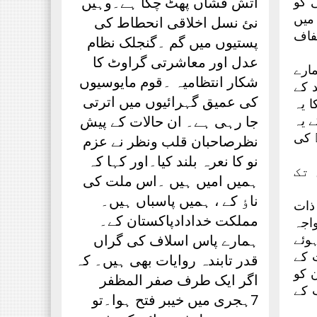
 کو
آتش فشاں پھٹ چکا ہے۔وہیں
 میں
نئ نسل اخلاقی انحطاط کی
فاف
پستیوں میں گم ۔گنجلک نظام
عدل اور معاشرتی گراوٹ کا
مارے
شکار انتظامیہ ۔قوم مایوسیوں
د کے
کی عمیق گہرائیوں میں اترتی
 یہ
 یہ
جا رہی ہے۔ ان حالات کے پیش
 کی
نظرصاحبان قلب ونظر نے عزم
نو کا نعرہ بلند کیا۔اور کہا کہ
 تک
ہمیں امیں ہیں ۔اس ملت کی
ناٶ کے ، ہمیں پاسباں ہیں۔
ذات
مملکت خدادادپاکستان کے۔
اجہ
تے ہوئے
ہمارے پاس اسلاف کی گراں
ت کے
قدر تابندہ روایات بھی ہیں۔ کہ
ن کو
اگر ایک طرف صفر المظفر
 کے
7ہجری میں خیبر فتح ہوا۔تو