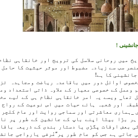
انشینی !
خ میں روحانی سلاسل کی ترویج اور خانقاہی نظام
نصر سب سے زیادہ مضبوط اور موثر حیثیت کا حامل 
جانشینی کا ہے!
خصوص اوائل دور میں باقاعدہ ریاضت ومجاہدہ تز
 وعمل کے خصوصی معیار کے علاوہ ذاتی استعداد ومی
ل تھا_ ویسے یہ امر خانقاہی نظام ہی کے لیے مخ
بقہ اور شعبہ ہائے حیات میں اس نوعیت کے رواج 
 _ہماری معاشرتی اور سماجی روایت اور عام کلچر 
ہر بڑا بیٹا اپنے باپ کے جانشین کے طور پر نا
ی بعض اوقات پگڑی یا دستار بندی کے ذریعہ باقا
 جاتی ہے جس کو عام طور پر’’عُرفی یارواجی جانش