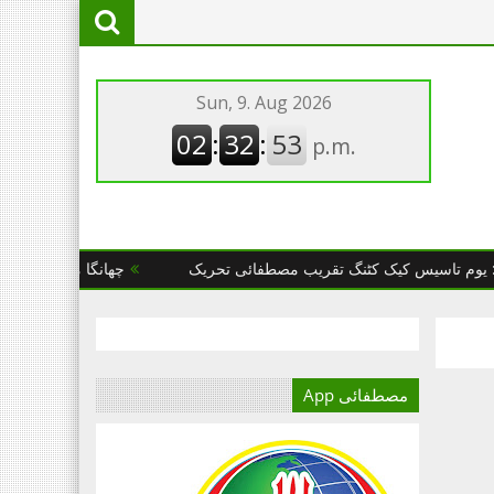
سیس کیک کٹنگ تقریب مصطفائی تحریک
چھانگا مانگا : مصطفائی تحری
مصطفائی App
آج کا دور میڈیا کا
دور ہے۔اور کسی بھی کاز