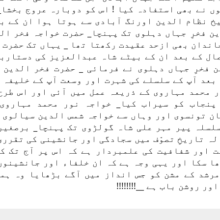
ں نے بھی استفادہ کیا ! اس کو دوبارہ عروج بخشا_
خ نظام الدین اورنگ آبادی سے ہوتا ہوا ان کے ب
ن فخرِ جہاں دہلوی تک پہنچا_ حضرت خواجہ فخر ال
اندان بھی ازحد عقیدت رکھتا تھا _ یہاں تک حضرت 
ال کے بعد ان کے بیٹے شاہ عبدالعزیز کی دستارب
 فخرِ جہاں دہلوی نے فرمائی _ حضرت فخر الدین ف
بعد آپ کے سلسلے کی شہرت اور وسعت آپ کے خلیفہ 
 محمد مہاروی کے ذریعہ عمل میں آئی اور اس طرح
 پنجاب کو سیراب کیا_ خواجہ نور محمد مہاروی
ن تونسوی اور وہاں سے خواجہ شمس الدین سیالوی 
لسلہ پیر مہر علی شاہ گولڑوی تک پہنچا_ برصغیر
لہ تاریخِ تصوّف میں سجادگی اور جانشینی کی تقرری
ت اور شفافیت کی علمبردار ہے کہ اس پر آج تک ک
ھا سکا اور یہی وجہ ہے کہ ان خلفاء اور جانشینوں
مرشد کے مشن کو جس انداز میں آگے بڑھایا وہ ہم
ور روشن باب ہے __!!!!!!!!