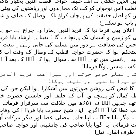
الدین چشتی نے اپنے خلیفہ خواجہ قطب الدین بختیار کاکی
ابا قطب !اس نوجوان کو کب تک مجاہدوں اور ریاضتوں کی بھٹی
اس کو اصل حقیقت کی پہچان کراؤ تاکہ وصال کے صاف و ش
یاب ہو سکے _!
اعلان بھی فرما دیا کہ فرید الدین ہمارا وہ چراغ ہے جو ہ
 زمین و آسمان تک پہنچا دے گا_! یقینا یہ ارشاد بابا فری
ھا جس کی صداقت ہر دور میں تسلیم کی جاتی رہی _ بیعت کا
تحکم ہوا کہ حضرت خواجہ قطب کے وصال کے وقت آپ کے
لیفہ ہانسی میں تھے_ آپؒ سے سوال ہوا کہ آپؒ کے بعد آپؒ
سے میسر ہوگا فرمایا!
ار مصلی چوبی جوتے اور میرا عصا فرید الدین
 میرا جانشین اور خلیفہ ہوگا!
 کا فیض کئی روشن صورتوں میں آشکارا ہوا لیکن جن کی 
ۂ کمال کو پہنچے وہ آپ کے خلیفہ اور جانشین حضرت خو
نظام الدین اولیاء تھے جنہیں آپؒ نے ۶۵۱ھ میں خلافت سے سرفراز فرما
 لقب عطا کیا آپؒ اگرچہ اپنے شیخ حضرت بابا فریدؒ کی وفا
 مگر بابا جیؒ نے اپنا جامہ مصلیٰ عصا اور دیگر تبرکات اُ
ت فرمائی یہ گویا بابا صاحب کی جانشینی اور خواجہ صاحب
رف اشارہ تھا_!