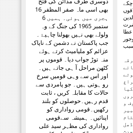
دوسری طرف مدائن کی فتح
چکے
بھی اسی ماہ صفر المظفر 16
اقوں
دین
ہجری میں ہوئی۔ ہمیں 6
ضرت
ستمبر 1965 کی جنگ کے وہ
عطا
ولولے بھی نہیں بھولنا چاہیۓ ۔
جور
جب پاکستان نے دشمن کے ناپاک
سبب
عزائم کو ملیامیٹ کرتے ہوئے
منہ توڑ جواب دیا۔ قوموں پر
رقہ
ائے
کٹھن مراحل آ ہی جاتے ہیں۔
وتے
اور اس سے وہی قومیں سرخ
راغ
رو ہوتی ہیں۔ جو پامردی سے
کیا
حالات کا مقابلہ کریں ، ثابت
روں
قدم رہیں۔حوصلوں کو بلند
ف و
رکھیں۔قومی رواداری کو
بیر
تام
اپنائیں۔ ہمیشہ سےقومی
ڈھل
رواداری کی مظہر سید علی
حدث