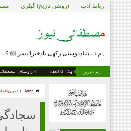
رباط ادب
(روشن تاریخ) گیلری
مصطف
ہم نے بنیادِدوستی رکھی یادِخیرالبشر ﷺ کے
اہم خبریں
تاسیس پر "مصطفائی بیٹھک" کا انعقاد
راولپنڈی : مصطفائی مرکز را
Home
تحریروانتخا
سجادگی 
جناب ا