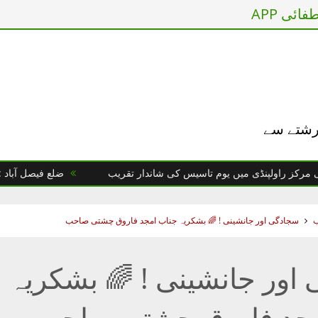
ائی APP
 رشتے سے
ولپنڈی میں یوم تاسیس کی شاندار تقریب
ضلع فیصل آباد : یوم تا
ب
سجادگی اور جانشینی ! 🌈 بشکریہ جناب امجد فاروق چشتی صاحب
اور جانشینی ! 🌈 بشکریہ
مجد فاروق چشتی صاحب