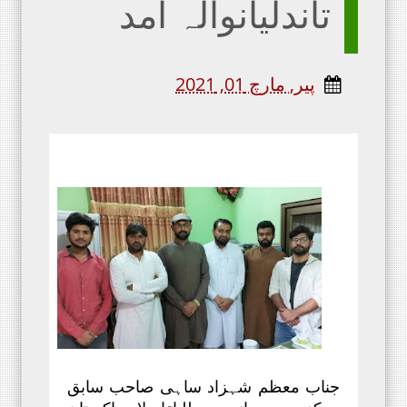
تاندلیانوالہ آمد
پیر, مارچ 01, 2021
جناب معظم شہزاد ساہی صاحب سابق