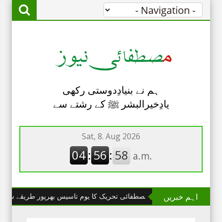
ہم نے بنیادِدوستی رکھی
یادِخیرالبشر ﷺ کے رشتے سے
اہم خبریں
چھانگا مانگا : مصطفائی تحریک کا یوم تاسیس بھرپور طریقے سے منایا گیا۔