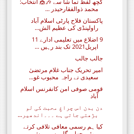
کچھ لفظ تما شا سے 🎶🎪 انتخاب:
محمد ذوالفقارحیدر ...
پاکستان فلاح پارٹی اسلام آباد
راولپنڈی کی عظیم الش...
9 اضلاع میں تعلیمی ادارے 11
اپریل2021 تک بند رہیں ...
جالب جالب
امیر تحریک جناب غلام مرتضیٰ
سعیدی نے راجہ محبوب غو...
قومی صوفی امن کانفرنس اسلام
آباد
دن بدن اس چراغِ محبت کی لو
بڑھتی جاتی ہے ۔۔۔اندھیر...
کیا ہم رسمی معافی تلافی کرتے
ہوئے پچھلی گلی سے بہش...