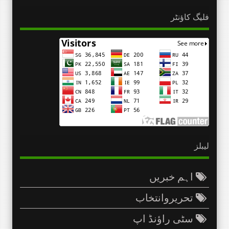
فلیگ کاؤنٹر
لیبلز
اہم خبریں
تحریروانتخاب
سٹی راؤنڈ اپ