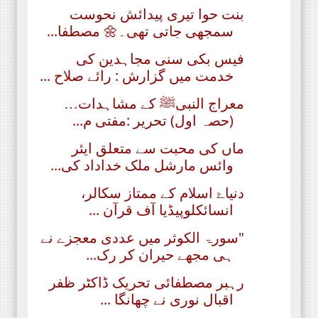
بنت حوا تیری پیدائش نحوست
سمجھی جاتی تھی۔🌼 مصطفا...
فیس بکی سنی مجاہدین کی
خدمت میں گزارش : رائے صلاح ...
معراج النبیﷺ کے مشاہدات…
(حصہ اول) تحریر :مفتی م...
ماں کی محبت سے متعلق ایئر
وائس مارشل ملک خداداد کی...
دنیاۓ اسلام کے ممتاز سکالر،
انسائکلوپیڈیا آف قرآن ...
"سورۃ الکوثر میں عددی معجزے نے
ہی مجھے حیران کر رک...
رہبر مصطفائی تحریک ڈاکٹر ظفر
اقبال نوری نے چھانگا ...