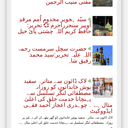
مفتی منیب الرحمن
سیّد ہجویر مخدوم اُمم مرقدِ
اُوپیر سنجرراحرم 💞 تحریر:
حافظ کریم اللہ چشتی پائ خیل
حضرت سچل سرمست رحمۃ
ُاللہ علیہ تحریر:سید محمد
رفیق شاہ
لاک ڈائون سے متاثرہ سفید
پوش خاندانوں کو روزانہ
مصطفائی لنگر تسلسل سے
پہنچانا خدمت خلق کی اعلیٰ
مثال ہے ۔ چوہدری اعجاز احمد فقہی
ایڈووکیٹ
لاک ڈائون سے متاثرہ سفید پوش خاندانوں کو گھر بیٹھے ان کی دہلیز پر
روزانہ مصطفائی لنگر تسلسل سے پہنچانا خدمت خلق کی اعلیٰ مثال ہے ۔
چ...