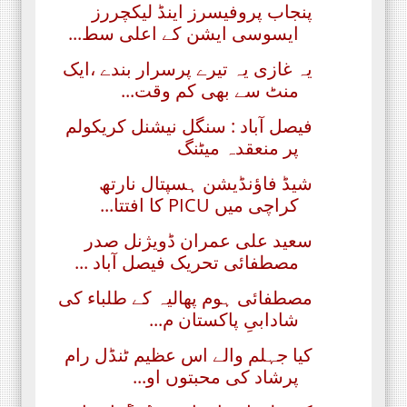
پنجاب پروفیسرز اینڈ لیکچررز
ایسوسی ایشن کے اعلی سط...
یہ غازی یہ تیرے پرسرار بندے ،ایک
منٹ سے بھی کم وقت...
فیصل آباد : سنگل نیشنل کریکولم
پر منعقدہ میٹنگ
شیڈ فاؤنڈیشن ہسپتال نارتھ
کراچی میں PICU کا افتتا...
سعید علی عمران ڈویژنل صدر
مصطفائی تحریک فیصل آباد ...
مصطفائی ہوم پھالیہ کے طلباء کی
شادابیِ پاکستان م...
کیا جہلم والے اس عظیم ٹنڈل رام
پرشاد کی محبتوں او...