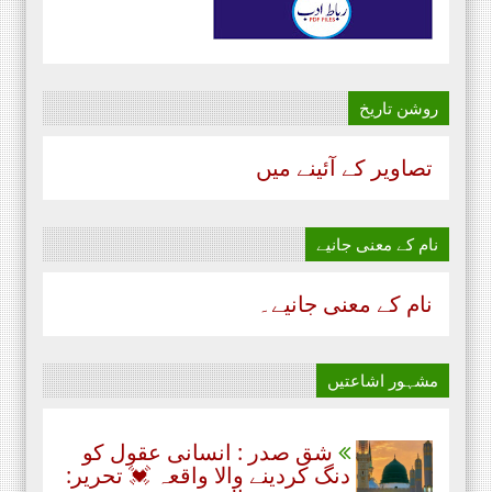
روشن تاریخ
تصاویر کے آئینے میں
نام‌ کے معنی جانیے
نام‌ کے معنی جانیے۔
مشہور اشاعتیں
شق صدر : انسانی عقول کو
دنگ کردینے والا واقعہ 💓 تحریر: