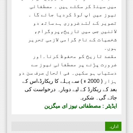
میں سینڈ کر سکتے ہیں ۔ مصطفائی
نیوز میں اپ لوڈ کردیا جائے گا ۔
تصویر کے لئے ضروری ہے ساتھ دو
لائنیں جس میں تاریخ،پروگرام،
شخصیات کے نام گرامی لازمی تحریر
ہوں۔
مقصد تاریخ کو محفوظ کرنا۔اور
ضرورت پڑنے پر مصطفائی نیوز سے
دستیاب ہو سکیں۔ فی الحال صرف
سن دو
ہزار ( 2000 ء ) سے پہلے کا ریکارڈ،
اس کے
بعد کے ریکارڈ کے لیے دوبارہ درخواست کی
جائے گی۔ شکریہ
ایڈیٹر : مصطفائی نیوز ای میگزین
اداریہ