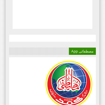
مصطفائی App
آج کا دور میڈیا کا دور ہے۔
اور کسی بھی کاز کے بہترین
نتائج کے لئے اس کی اہمیت سے
انکار نہیں کیا جا سکتا۔سعید
علی عمران مصطفائی تحریک فیصل
آباد ڈویژن ۔
مرکزی سرکلر نمبر3،جولائی
2020ء،مصطفائی تحریک،جناب حافظ