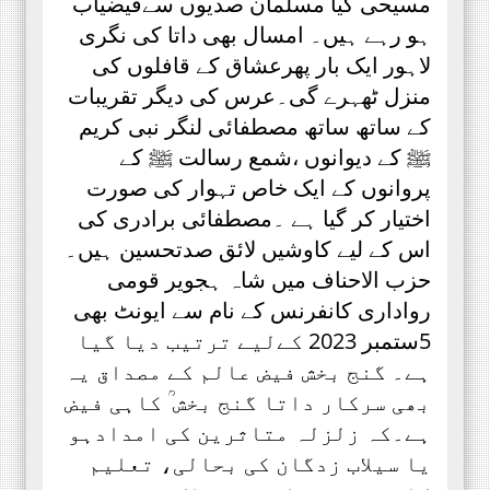
مسیحی کیا مسلمان صدیوں سےفیضیاب
ہو رہے ہیں۔ امسال بھی داتا کی نگری
لاہور ایک بار پھرعشاق کے قافلوں کی
منزل ٹھہرے گی۔عرس کی دیگر تقریبات
کے ساتھ ساتھ مصطفائی لنگر نبی کریم
ﷺ کے دیوانوں ،شمع رسالت ﷺ کے
پروانوں کے ایک خاص تہوار کی صورت
اختیار کر گیا ہے ۔مصطفائی برادری کی
اس کے لیے کاوشیں لائق صدتحسین ہیں۔
حزب الاحناف میں شاہ ہجویر قومی
رواداری کانفرنس کے نام سے ایونٹ بھی
5ستمبر 2023 کےلیے ترتیب دیا گیا
ہے۔ گنج بخش فیض عالم کے مصداق یہ
بھی سرکار داتا گنج بخش ؒ کاہی فیض
ہے۔کہ زلزلہ متاثرین کی امدادہو
یا سیلاب زدگان کی بحالی، تعلیم