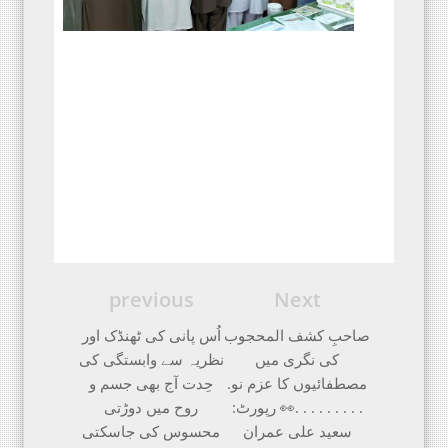
previous
Next
صاحبِ کشف المحجوب
اُس پانی کی ٹھنڈک اور
کی نگری میں
نظریہ سے وابستگی کی
مصطفائیوں کا عزم نو.
حِدت آج بھی جسم و
. . . . . . . . .👀 رپورٹ:
روح میں دوڑتی
سعید علی عمران
محسوس کی جاسکتی