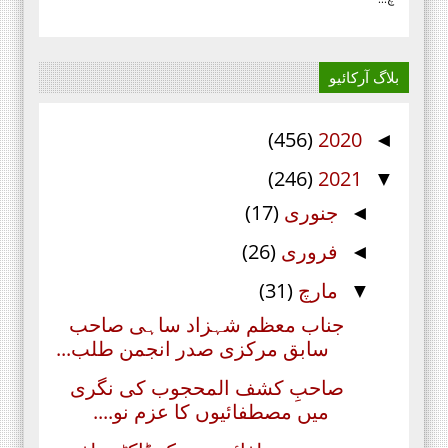
بلاگ آرکائیو
(456)
2020
◄
(246)
2021
▼
جنوری
(17)
◄
فروری
(26)
◄
مارچ
(31)
▼
جناب معظم شہزاد ساہی صاحب
سابق مرکزی صدر انجمن طلب...
صاحبِ کشف المحجوب کی نگری
میں مصطفائیوں کا عزم نو....