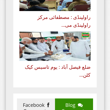
راولپنڈی : مصطفائی مرکز
راولپنڈی می...
ضلع فیصل آباد : یوم تاسیس کیک
کٹن...
Facebook
Blog