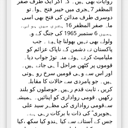
روایات بھی ہیں۔ کہ اگر ایک طرف صفر
المظفر 7ہجری میں خیبر فتح ہوا۔تو
دوسری طرف مدائن کی فتح بھی اسی
ماہ صفر المظفر 16 ہجری میں ہوئی۔
ہمیں 6 ستمبر 1965 کی جنگ کے وہ
ولولے بھی نہیں بھولنا چاہیۓ ۔ جب
پاکستان نے دشمن کے ناپاک عزائم کو
ملیامیٹ کرتے ہوئے منہ توڑ جواب دیا۔
قوموں پر کٹھن مراحل آ ہی جاتے ہیں۔
اور اس سے وہی قومیں سرخ رو ہوتی
ہیں۔ جو پامردی سے حالات کا مقابلہ
کریں ، ثابت قدم رہیں۔حوصلوں کو بلند
رکھیں۔قومی رواداری کو اپنائیں۔ ہمیشہ
سےقومی رواداری کی مظہر سید علی
ہجویری ؒ کی ذات با برکات رہی ہے۔
جس کے آستانے سے کیا ہندو کیا سکھ ،کیا