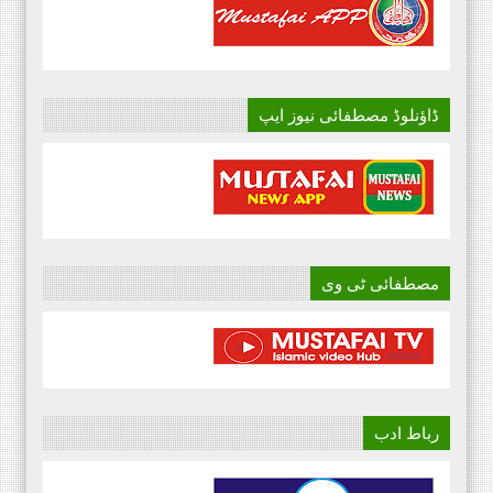
ڈاؤنلوڈ مصطفائی نیوز ایپ
مصطفائی ٹی وی
رباط ادب