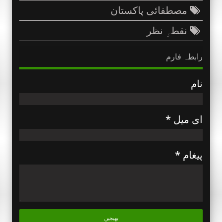
مصطفائی پاکستان
نقطہِ نظر
رابطہ فارم
نام
ای میل
*
پیغام
*