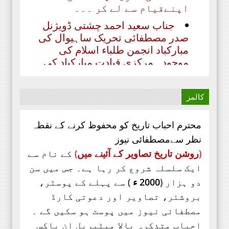
جناب سعید احمد چشتی ڈویژنل
صدر مصطفائی تحریک ساہیوال کی
مبارکباد انجمن طلباء اسلام کی
موجودہ مرکزی قیادت مبارکباد کی
مستحق ہے۔ کہ جنہوں نے حیی علی
الفلاح،
کالمز
محترم احباب تاریخ کو محفوظ کرنے کے نقطہ
نظر سےمصطفائی نیوز
(
روشن تاریخ تصاویر کے آئینے میں
)
کے نام سے
ایک سلسلہ شروع کر رہا ہے۔ جس میں سن
دو ہزار (
2000 ء
) سے پہلے کے پوسٹر،
بروشئر،
تصاویر اور
دعوتی کارڈ
مصطفائی نیوز میں پوسٹ ہو سکیں گے ۔
احباب متذکرہ بالا میٹیریل ان باکس