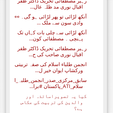
رہبر مصطفائی تحریک ڈاکٹر ظفر
اقبال نوری مد ظلہ عال...
آنکھ لڑائی تو پھر لڑائی ہو گی۔ 👀
وادی سون سے ملک ...
آنکھ لڑائی سے چلی بات کہاں تک
پہنچی ۔ مصطفائی کون...
رہبر مصطفائی تحریک ڈاکٹر ظفر
اقبال نوری صاحب کی ح...
انجمن طلباء اسلام کی صفہ تربیتی
ورکشاپ ایوان خیر ل...
سابق_مرکزی_صدر_انجمن_طلبہ_ا
سلام_ATI_پاکستان #برا...
کیا یہ تصویراساتذہ اور
والدین کی تربیت کی عکاس
ہے؟