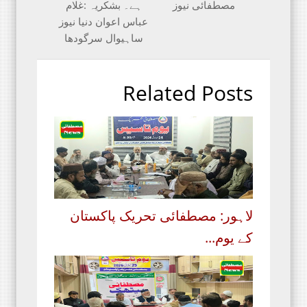
مصطفائی نیوز
ہے۔ بشکریہ :غلام
عباس اعوان دنیا نیوز
ساہیوال سرگودھا
Related Posts
لاہور: مصطفائی تحریک پاکستان
کے یوم...