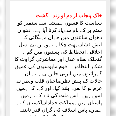
خاک پنجاب از دم او زندہ گشت
سیاست کا فسوں ہمیشہ سے ستمبر کو
ستم بر کے نام سےیاد کرتا آیا ہے۔ دھواں
دھواں ساعتوں میں جہاں مہنگائی کا
آتش فشاں پھٹ چکا ہے۔وہیں نئ نسل
اخلاقی انحطاط کی پستیوں میں گم ۔
گنجلک نظام عدل اور معاشرتی گراوٹ کا
شکار انتظامیہ ۔قوم مایوسیوں کی عمیق
گہرائیوں میں اترتی جا رہی ہے۔ ان
حالات کے پیش نظرصاحبان قلب ونظر نے
عزم نو کا نعرہ بلند کیا۔اور کہا کہ ہمیں
امیں ہیں ۔اس ملت کی ناٶ کے ، ہمیں
پاسباں ہیں۔مملکت خدادادپاکستان کے۔
ہمارے پاس اسلاف کی گراں قدر تابندہ