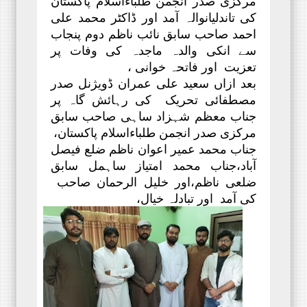
مرکزی صدر انجمن طلباءاسلام پاکستان
کی تاندلیانوالہ آمد اور ڈاکٹر محمد علی
احمد صاحب سابق نائب ناظم دوم پنجاب
سے انکی والدہ ماجدہ کی وفات پر
تعزیت اور فاتحہ خوانی ،
بعد ازاں سعید علی عمران ڈویژنل صدر
مصطفائی تحریک کی رہائش گاہ پر
جناب معظم شہزاد ساہی صاحب سابق
مرکزی صدر انجمن طلباءاسلام پاکستان،
جناب محمد عمیر اعوان ناظم ضلع فیصل
آباد،جناب محمد امتیاز ساہمل سابق
ضلعی ناظم،اور خلیل الرحمان صاحب
کی آمد
اور تبادلہ خیال،