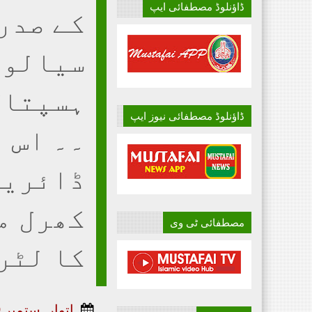
ڈاؤنلوڈ مصطفائی ایپ
کے صدر
سیالوی
ہسپتال
ڈاؤنلوڈ مصطفائی نیوز ایپ
۔۔ اس 
ڈائریک
کھرل م
مصطفائی ٹی وی
کا لٹر
اتوار, ستمبر 19, 2021