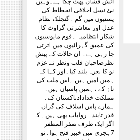
آتش فشاں پھٹ چکا ہے۔وہیں
نئ نسل اخلاقی انحطاط کی
پستیوں میں گم ۔گنجلک نظام
عدل اور معاشرتی گراوٹ کا
شکار انتظامیہ ۔قوم مایوسیوں
کی عمیق گہرائیوں میں اترتی
جا رہی ہے۔ ان حالات کے پیش
نظرصاحبان قلب ونظر نے عزم
نو کا نعرہ بلند کیا۔اور کہا کہ
ہمیں امیں ہیں ۔اس ملت کی
ناٶ کے ، ہمیں پاسباں ہیں۔
مملکت خدادادپاکستان کے۔
ہمارے پاس اسلاف کی گراں
قدر تابندہ روایات بھی ہیں۔ کہ
اگر ایک طرف صفر المظفر
7ہجری میں خیبر فتح ہوا۔تو