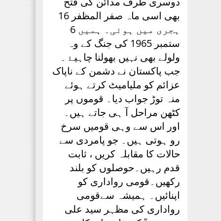
دوسری طرف مدائن کی فتح
بھی اسی ماہ صفر المظفر 16
ہجری میں ہوئی۔ ہمیں 6
ستمبر 1965 کی جنگ کے وہ
ولولے بھی نہیں بھولنا چاہیۓ ۔
جب پاکستان نے دشمن کے ناپاک
عزائم کو ملیامیٹ کرتے ہوئے
منہ توڑ جواب دیا۔ قوموں پر
کٹھن مراحل آ ہی جاتے ہیں۔
اور اس سے وہی قومیں سرخ
رو ہوتی ہیں۔ جو پامردی سے
حالات کا مقابلہ کریں ، ثابت
قدم رہیں۔حوصلوں کو بلند
رکھیں۔قومی رواداری کو
اپنائیں۔ ہمیشہ سےقومی
رواداری کی مظہر سید علی