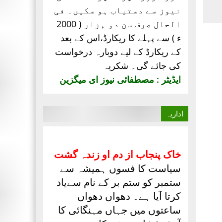
نیوز سے دستیاب ہو سکیں۔ فی
الحال صرف
سن دو ہزار ( 2000
ء ) سے پہلے کا ریکارڈ،
اس کے بعد
کے ریکارڈ کے لیے دوبارہ درخواست
کی جائے گی۔ شکریہ
ایڈیٹر : مصطفائی نیوز ای میگزین
اداریہ
خاک پنجاب از دم او زندہ گشت
سیاست کا فسوں ہمیشہ سے
ستمبر کو ستم بر کے نام سےیاد
کرتا آیا ہے۔ دھواں دھواں
ساعتوں میں جہاں مہنگائی کا