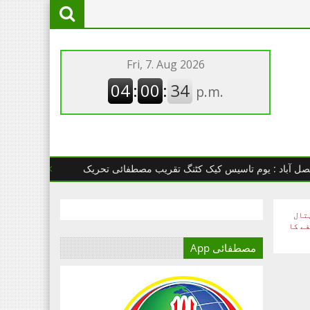
 : یوم تاسیس کیک کٹنگ تقریب مصطفائی تحریک
چھانگا مانگا : مصط
تال
فے کا
مصطفائی App
آج کا دور میڈیا کا