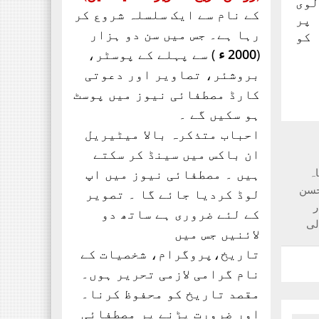
لوی
تحریک ساہیوال کی مبارکباد
کے نام سے ایک سلسلہ شروع کر
 پر
انجمن طلباء اسلام کی
رہا ہے۔ جس میں سن دو ہزار
کو
موجودہ مرکزی قیادت
(
2000 ء
) سے پہلے کے پوسٹر،
مبارکباد کی مستحق ہے۔ کہ
بروشئر،
تصاویر اور
دعوتی
جنہوں نے حیی علی الفلاح،
کارڈ مصطفائی نیوز میں پوسٹ
ہو سکیں گے ۔
احباب متذکرہ بالا میٹیریل
ان باکس میں سینڈ کر سکتے
ہ
ہیں ۔ مصطفائی نیوز میں اپ
حسن
لوڈ کردیا جائے گا ۔ تصویر
ر
کے لئے ضروری ہے ساتھ دو
لی
لائنیں جس میں
تاریخ،پروگرام، شخصیات کے
نام گرامی لازمی تحریر ہوں۔
مقصد تاریخ کو محفوظ کرنا۔
اور ضرورت پڑنے پر مصطفائی