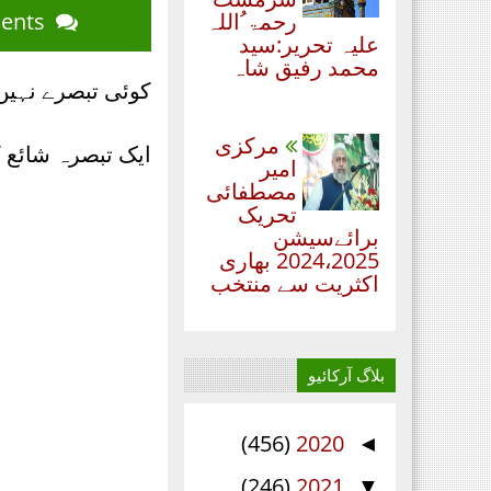
رحمۃ ُاللہ
Blog Comments
علیہ تحریر:سید
محمد رفیق شاہ
کوئی تبصرے نہیں
مرکزی
ایک تبصرہ شائع 
امیر
مصطفائی
تحریک
برائےسیشن
2024،2025 بھاری
اکثریت سے منتخب
بلاگ آرکائیو
(456)
2020
◄
(246)
2021
▼