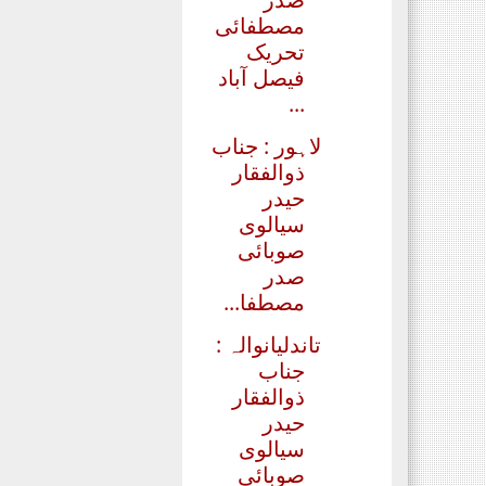
مصطفائی
تحریک
فیصل آباد
...
لاہور : جناب
ذوالفقار
حیدر
سیالوی
صوبائی
صدر
مصطفا...
تاندلیانوالہ :
جناب
ذوالفقار
حیدر
سیالوی
صوبائی