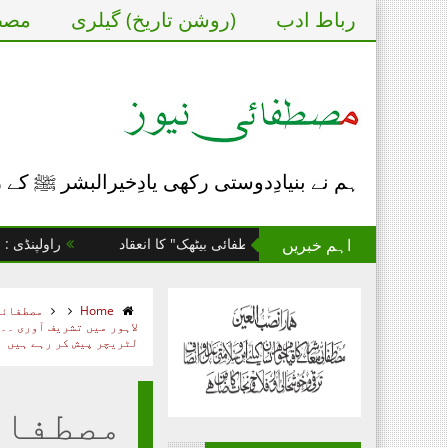
رباط ادب
(روشن تاریخ) گیلری
مصطف
ہم نے بنیادِدوستی رکھی یادِخیرالبشر ﷺ کے
اہم خبریں
ن کے یومِ تاسیس پر "مصطفائی بیٹھک" کا انعقاد
راولپنڈی : مصطفائ
Home
مصطفائی
لاہور میں تشریف آوری ۔۔
لٹریچر پیش کر رہے ہیں
مصطفائ