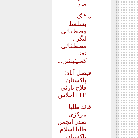
صد...
میٹنگ
بسلسلہ
مصطفائی
لنگر ،
مصطفائی
نعتیہ
کمپیٹیشن...
فیصل آباد:
پاکستان
فلاح پارٹی
PFP اجلاس
قائد طلبا
مرکزی
صدر انجمن
طلبا اسلام
پاکستان