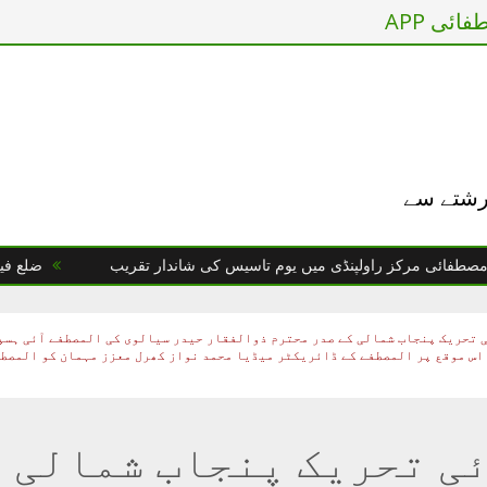
ائی APP
 رشتے سے
ی مرکز راولپنڈی میں یوم تاسیس کی شاندار تقریب
ضلع فیصل آباد
 تحریک پنجاب شمالی کے صدر محترم ذوالفقار حیدر سیالوی کی المصطفے آئی ہسپ
 اس موقع پر المصطفے کے ڈائریکٹر میڈیا محمد نواز کھرل معزز مہمان کو المصط
ی تحریک پنجاب شمالی