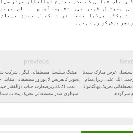
 پنجاب شمالی کے صدر محترم ذوالفقار حیدر سیا
ئی ہسپتال لاہور میں تشریف آوری ۔۔ اس موقع
ڈائریکٹر میڈیا محمد نواز کھرل معزز مہمان 
یچر پیش کر رہے ہیں۔
previous
Nex
 بسلسلہ عرس مبارک سیدنا
میٹنگ بسلسلہ مصطفائی لنگر ، شرکت شا
متہ اللہ علیہ۔زیراہتمام
ہجویر کانفرنس لاہوراور مصطفائی مقابلہ 
مصطفائی تحریک بھاگٹانوالہ
نعت 2021 زیرصدارت جناب ذوالفقار حید
 سرگودھا
سیالوی صدر مصطفائی تحریک پنجاب شما