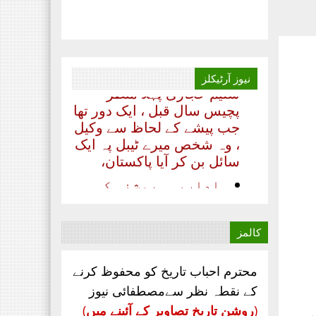
پنجاب شمالی ،مورخہ 13
جولائی 2020 ۔۔۔
بدلتے رنگ ۔۔۔۔ رھے نام
اللہ کا تحریر ۔۔۔ مظہر
سلیم حجازی پہلا منظر
نیوز
آرٹیکلز
پچیس سال قبل ، ایک دور تھا
جب پیشے کے لحاظ سے وکیل
، وہ شخص میرے ٹیبل پہ ایک
سائل بن کر آیا پاکستان،
‏اداریہ۔ روشنی کی
کرن. محمد عابد ضیائی
چیف ایڈیٹر ماہنامہ
مصطفائی نیوز کراچی
کالمز
مصطفائی تحریک
پاکستان اپنےقیام سے
لے کر ۔۔۔
محترم احباب تاریخ کو محفوظ کرنے
کے نقطہ نظر سےمصطفائی نیوز
جناب سعید احمد چشتی
(
روشن تاریخ تصاویر کے آئینے میں
)
ڈویژنل صدر مصطفائی