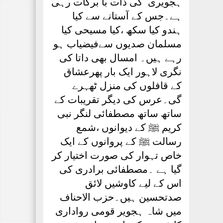
ہجویری ؒ کی ذات با برکات رہی
ہے۔جس کے آستانے سے کیا
ہندو کیا سکھ ،کیا مسیحی کیا
مسلمان صدیوں سےفیضیاب ہو
رہے ہیں۔ امسال بھی داتا کی
نگری لاہور ایک بار پھرعشاق
کے قافلوں کی منزل ٹھہرے
گی۔عرس کی دیگر تقریبات کے
ساتھ ساتھ مصطفائی لنگر نبی
کریم ﷺ کے دیوانوں ،شمع
رسالت ﷺ کے پروانوں کے ایک
خاص تہوار کی صورت اختیار کر
گیا ہے ۔مصطفائی برادری کی
اس کے لیے کاوشیں لائق
صدتحسین ہیں۔حزب الاحناف
میں شاہ ہجویر قومی رواداری