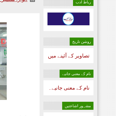
رباط ادب
روشن تاریخ
تصاویر کے آئینے میں
نام‌ کے معنی جانیے
نام‌ کے معنی جانیے۔
مشہور اشاعتیں