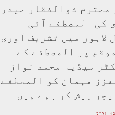
 محترم ذوالفقار حیدر
 کی المصطفے آئی
 لاہور میں تشریف آوری
موقع پر المصطفے کے
ٹر میڈیا محمد نواز
عزز مہمان کو المصطفے
یچر پیش کر رہے ہیں