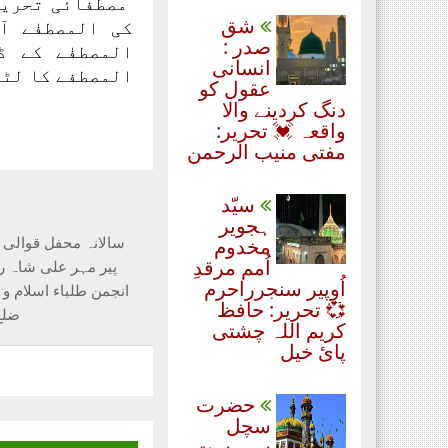
مصطفائی تحریک
شق
کی المصطفٰے آ
صدر :
المصطفٰے کے 
انسانی
المصطفے کا لٹر
عقول کو
دنگ کردینے والا
واقعہ 💓 تحریر:
مفتی منیب الرحمن
سیّد
t
ہجویر
سالانہ محفل قوالی
مخدوم
اُمم مرقدِ
پیر مہر علی شاہ رح
اُوپیر سنجرراحرم
انجمن طلباء اسلام و 
💞 تحریر: حافظ
ضلع
کریم اللہ چشتی
پائ خیل
حضرت
سچل
سرمست