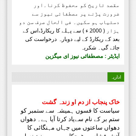
مقصد تاریخ کو محفوظ کرنا۔اور
ضرورت پڑنے پر مصطفائی نیوز سے
دستیاب ہو سکیں۔ فی الحال صرف
سن دو
ہزار ( 2000 ء ) سے پہلے کا ریکارڈ،
اس کے
بعد کے ریکارڈ کے لیے دوبارہ درخواست کی
جائے گی۔ شکریہ
ایڈیٹر : مصطفائی نیوز ای میگزین
اداریہ
خاک پنجاب از دم او زندہ گشت
سیاست کا فسوں ہمیشہ سے ستمبر کو
ستم بر کے نام سےیاد کرتا آیا ہے۔ دھواں
دھواں ساعتوں میں جہاں مہنگائی کا
آتش فشاں پھٹ چکا ہے۔وہیں نئ نسل