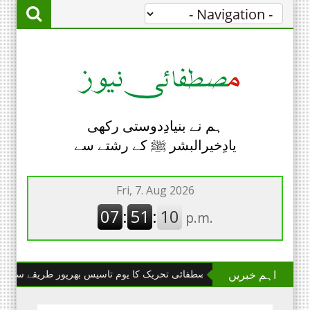
ہم نے بنیادِدوستی رکھی
یادِخیرالبشر ﷺ کے رشتے سے
اہم خبریں
چھانگا مانگا : مصطفائی تحریک کا یوم تاسیس بھرپور طریقے سے منایا گیا۔