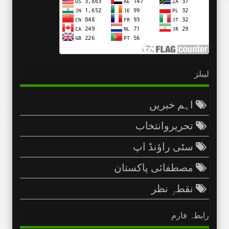
لیبلز
اہم خبریں
تحریروانتخاب
سٹی راؤنڈ اپ
مصطفائی پاکستان
نقطہِ نظر
رابطہ فارم