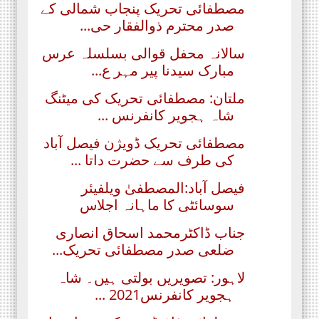
مصطفائی تحریک پنجاب شمالی کے
صدر محترم ذوالفقار حی...
سالانہ محفل قوالی بسلسلہ عرس
مبارک سیدنا پیر مہر ع...
ملتان: مصطفائی تحریک کی میٹنگ
شاہ ہجویر کانفرنس ...
مصطفائی تحریک ڈویژن فیصل آباد
کی طرف سے حضرت داتا ...
فیصل آباد:المصطفیٰ ویلفیئر
سوسائٹی کا ماہانہ اجلاس
جناب ڈاکٹرمحمد اسحاق انصاری
ضلعی صدر مصطفائی تحریک...
لاہور: تصویریں بولتی ہیں۔ شاہ
ہجویر کانفرنس2021 ...