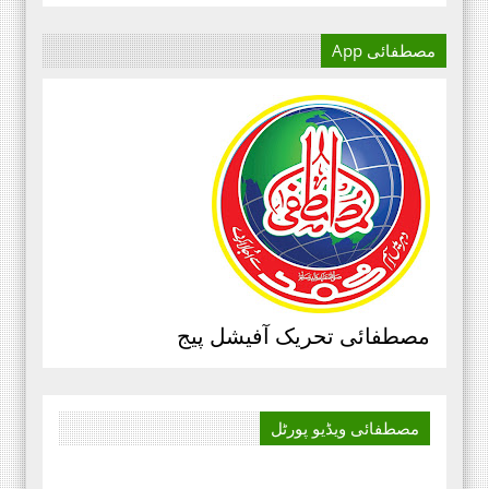
مصطفائی App
آج کا دور میڈیا کا دور ہے۔
اور کسی بھی کاز کے بہترین
نتائج کے لئے اس کی اہمیت سے
انکار نہیں کیا جا سکتا۔سعید
علی عمران مصطفائی تحریک فیصل
آباد ڈویژن ۔
مرکزی سرکلر نمبر3،جولائی
2020ء،مصطفائی تحریک،جناب حافظ
قاسم مصطفائی سیکرٹری جنرل
مصطفائی تحریک آفیشل پیج
پیغام بنام ذمہ داران مصطفائی
اسکولز و کالجز، محمد اسلم الوری
مصطفائی فاونڈیشن ، پاکستان،
مصطفائی ویڈیو
پورٹل
‏صوبائی سرکلر نمبر 4 پنجاب
شمالی ،مورخہ 13 جولائی 2020 ۔۔۔