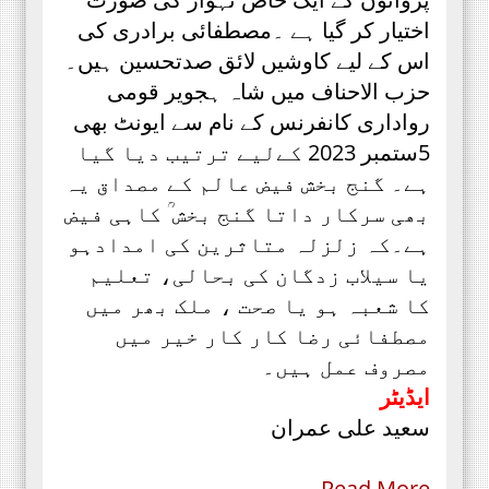
اختیار کر گیا ہے ۔مصطفائی برادری کی
اس کے لیے کاوشیں لائق صدتحسین ہیں۔
حزب الاحناف میں شاہ ہجویر قومی
رواداری کانفرنس کے نام سے ایونٹ بھی
5ستمبر 2023 کےلیے ترتیب دیا گیا
ہے۔ گنج بخش فیض عالم کے مصداق یہ
بھی سرکار داتا گنج بخش ؒ کاہی فیض
ہے۔کہ زلزلہ متاثرین کی امدادہو
یا سیلاب زدگان کی بحالی، تعلیم
کا شعبہ ہو یا صحت ، ملک بھر میں
مصطفائی رضا کار کار خیر میں
مصروف عمل ہیں۔
ایڈیٹر
سعید علی عمران
Read More