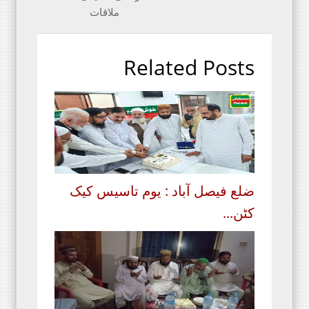
ملاقات
Related Posts
ضلع فیصل آباد : یوم تاسیس کیک
کٹن...