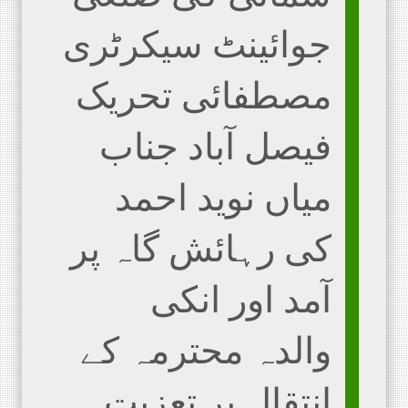
جوائینٹ سیکرٹری
مصطفائی تحریک
فیصل آباد جناب
میاں نوید احمد
کی رہائش گاہ پر
آمد اور انکی
والدہ محترمہ کے
انتقال پر تعزیت