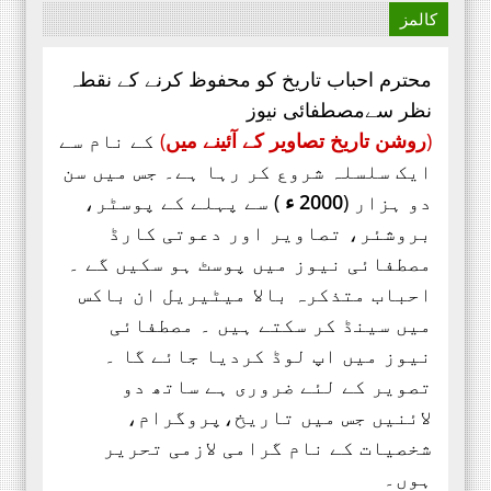
کالمز
محترم احباب تاریخ کو محفوظ کرنے کے نقطہ
نظر سےمصطفائی نیوز
(
روشن تاریخ تصاویر کے آئینے میں
)
کے نام سے
ایک سلسلہ شروع کر رہا ہے۔ جس میں سن
دو ہزار (
2000 ء
) سے پہلے کے پوسٹر،
بروشئر،
تصاویر اور
دعوتی کارڈ
مصطفائی نیوز میں پوسٹ ہو سکیں گے ۔
احباب متذکرہ بالا میٹیریل ان باکس
میں سینڈ کر سکتے ہیں ۔ مصطفائی
نیوز میں اپ لوڈ کردیا جائے گا ۔
تصویر کے لئے ضروری ہے ساتھ دو
لائنیں جس میں تاریخ،پروگرام،
شخصیات کے نام گرامی لازمی تحریر
ہوں۔