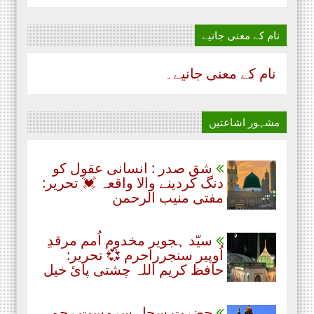
نام‌ کے معنی جانیے
نام‌ کے معنی جانیے۔
مشہور اشاعتیں
شق صدر : انسانی عقول کو
دنگ کردینے والا واقعہ 💓 تحریر:
مفتی منیب الرحمن
سیّد ہجویر مخدوم اُمم مرقدِ
اُوپیر سنجرراحرم 💞 تحریر:
حافظ کریم اللہ چشتی پائ خیل
حضرت سچل سرمست رحمۃ