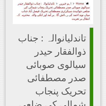
Home
اہم خبریں
تاندلیانوالہ : جناب ذوالفقار حیدر
سیالوی صوبائی صدر مصطفائی تحریک پنجاب شمالی کی
ضلعی جوائینٹ سیکرٹری مصطفائی تحریک فیصل آباد جناب
میاں نوید احمد کی رہائش گاہ پر آمد اور انکی والدہ محترمہ کے
انتقال پر تعزیت
تاندلیانوالہ : جناب
ذوالفقار حیدر
سیالوی صوبائی
صدر مصطفائی
تحریک پنجاب
شمالی کی ضلعی