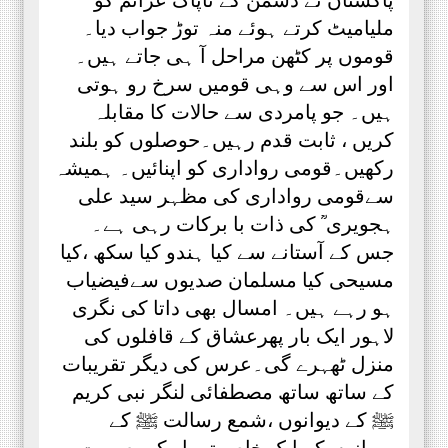
ملیامیٹ کرتے ہوئے منہ توڑ جواب دیا۔
قوموں پر کٹھن مراحل آ ہی جاتے ہیں۔
اور اس سے وہی قومیں سرخ رو ہوتی
ہیں۔ جو پامردی سے حالات کا مقابلہ
کریں ، ثابت قدم رہیں۔حوصلوں کو بلند
رکھیں۔قومی رواداری کو اپنائیں۔ ہمیشہ
سےقومی رواداری کی مظہر سید علی
ہجویری ؒ کی ذات با برکات رہی ہے۔
جس کے آستانے سے کیا ہندو کیا سکھ ،کیا
مسیحی کیا مسلمان صدیوں سےفیضیاب
ہو رہے ہیں۔ امسال بھی داتا کی نگری
لاہور ایک بار پھرعشاق کے قافلوں کی
منزل ٹھہرے گی۔عرس کی دیگر تقریبات
کے ساتھ ساتھ مصطفائی لنگر نبی کریم
ﷺ کے دیوانوں ،شمع رسالت ﷺ کے
پروانوں کے ایک خاص تہوار کی صورت