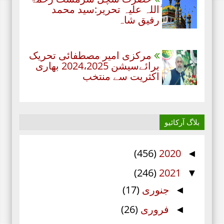
ُاللہ علیہ تحریر:سید محمد
رفیق شاہ
مرکزی امیر مصطفائی تحریک
برائےسیشن 2024،2025 بھاری
اکثریت سے منتخب
بلاگ آرکائیو
(456)
2020
◄
(246)
2021
▼
جنوری
(17)
◄
فروری
(26)
◄