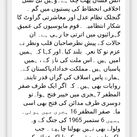
اخلاقی انحطاط کی پستیوں میں گم ۔
گنجلک نظام عدل اور معاشرتی گراوٹ کا
شکار انتظامیہ ۔قوم مایوسیوں کی عمیق
گہرائیوں میں اترتی جا رہی ہے۔ ان
حالات کے پیش نظرصاحبان قلب ونظر نے
عزم نو کا نعرہ بلند کیا۔اور کہا کہ ہمیں
امیں ہیں ۔اس ملت کی ناٶ کے ، ہمیں
پاسباں ہیں۔مملکت خدادادپاکستان کے۔
ہمارے پاس اسلاف کی گراں قدر تابندہ
روایات بھی ہیں۔ کہ اگر ایک طرف صفر
المظفر 7ہجری میں خیبر فتح ہوا۔تو
دوسری طرف مدائن کی فتح بھی اسی
ماہ صفر المظفر 16 ہجری میں ہوئی۔
ہمیں 6 ستمبر 1965 کی جنگ کے وہ
ولولے بھی نہیں بھولنا چاہیۓ ۔ جب
پاکستان نے دشمن کے ناپاک عزائم کو