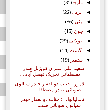
مارچ
(31)
◄
اپریل
(22)
◄
مئی
(36)
◄
جون
(15)
◄
جولائی
(29)
◄
اگست
(14)
◄
ستمبر
(19)
▼
سعید علی عمران ڈویژنل صدر
مصطفائی تحریک فیصل آباد ...
لاہور : جناب ذوالفقار حیدر سیالوی
صوبائی صدر مصطفا...
تاندلیانوالہ : جناب ذوالفقار حیدر
سیالوی صوبائی صد...