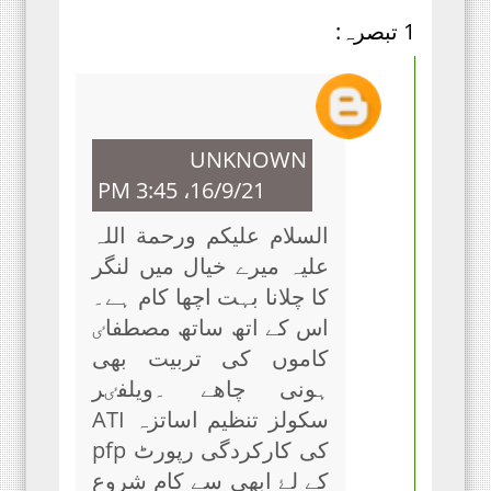
1 تبصرہ:
UNKNOWN
16/9/21، 3:45 PM
السلام علیکم ورحمة اللہ
علیہ میرے خیال میں لنگر
کا چلانا بہت اچھا کام ہے۔
اس کے اتھ ساتھ مصطفاٸ
کاموں کی تربیت بھی
ہونی چاھے ۔ویلفٸر
سکولز تنظیم اساتزہ ATI
کی کارکردگی رپورٹ pfp
کے لۓ ابھی سے کام شروع