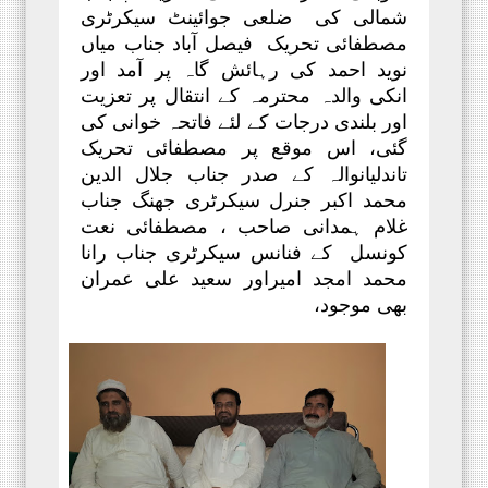
شمالی کی ضلعی جوائینٹ سیکرٹری
مصطفائی تحریک
فیصل آباد
جناب میاں
نوید احمد کی رہائش گاہ پر آمد اور
انکی والدہ محترمہ کے انتقال پر تعزیت
اور بلندی درجات کے لئے فاتحہ خوانی کی
گئی، اس موقع پر مصطفائی تحریک
تاندلیانوالہ کے صدر جناب جلال الدین
محمد اکبر جنرل سیکرٹری جھنگ جناب
غلام ہمدانی صاحب ، مصطفائی نعت
کونسل کے فنانس سیکرٹری جناب رانا
محمد امجد امیراور سعید علی عمران
بھی موجود،