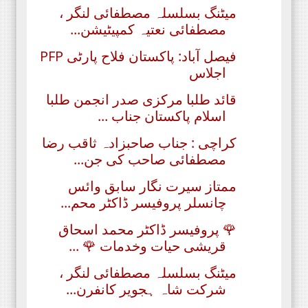
میٹنگ بسلسلہ مصطفائی لنگر ،
مصطفائی نعتیہ کمپیٹیشن...
فیصل آباد: پاکستان فلاح پارٹی PFP
اجلاس
قائد طلبا مرکزی صدر انجمن طلبا
اسلام پاکستان جناب ...
کراچی : جناب صاحبزادہ ثاقب رضا
مصطفائی صاحب کی جن...
ممتاز سیرت نگار سابق وائس
چانسلر پروفیسر ڈاکٹر محم...
🌹 پروفیسر ڈاکٹر محمد اسحاق
قریشی حیات وخدمات 🌹 ...
میٹنگ بسلسلہ مصطفائی لنگر ،
شرکت شاہ ہجویر کانفرن...