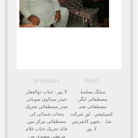
previous
Next
میٹنگ بسلسلہ
لاہور : جناب ذوالفقار
مصطفائی لنگر ،
حیدر سیالوی صوبائی
مصطفائی نعتیہ
صدر مصطفائی تحریک
کمپیٹیشن ، اور شرکت
پنجاب شمالی کی
شاہ ہجویر کانفرنس
مصطفائی مرکز میں
لاہور
قائد تحریک جناب غلام
مرتضٰی سعیدی سے