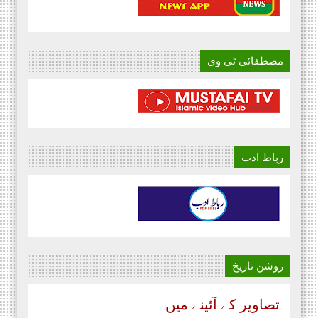
مصطفائی ٹی وی
رباط ادب
روشن تاریخ
تصاویر کے آئینے میں