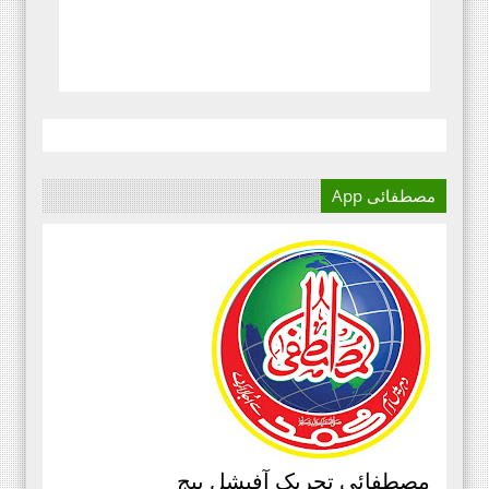
مصطفائی App
مصطفائی تحریک آفیشل پیج