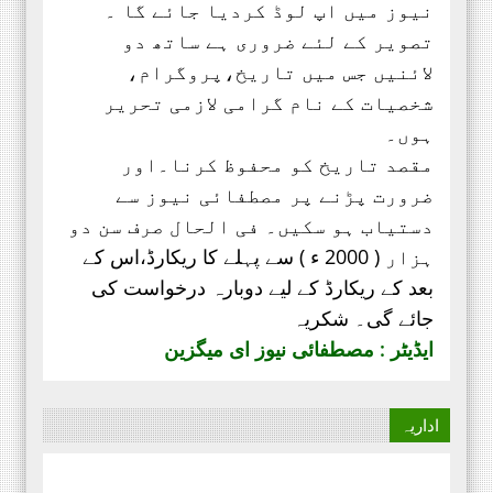
نیوز میں اپ لوڈ کردیا جائے گا ۔
بدلتے رنگ ۔۔۔۔ رھے نام اللہ کا
تصویر کے لئے ضروری ہے ساتھ دو
تحریر ۔۔۔ مظہر سلیم حجازی پہلا
لائنیں جس میں تاریخ،پروگرام،
منظر پچیس سال قبل ، ایک دور تھا
شخصیات کے نام گرامی لازمی تحریر
جب پیشے کے لحاظ سے وکیل ، وہ
ہوں۔
شخص میرے ٹیبل پہ ایک سائل بن کر
آیا پاکستان،
مقصد تاریخ کو محفوظ کرنا۔اور
ضرورت پڑنے پر مصطفائی نیوز سے
‏اداریہ۔ روشنی کی کرن. محمد
دستیاب ہو سکیں۔ فی الحال صرف
سن دو
عابد ضیائی چیف ایڈیٹر
ماہنامہ مصطفائی نیوز کراچی
ہزار ( 2000 ء ) سے پہلے کا ریکارڈ،
اس کے
مصطفائی تحریک پاکستان
بعد کے ریکارڈ کے لیے دوبارہ درخواست کی
اپنےقیام سے لے کر ۔۔۔
جائے گی۔ شکریہ
جناب سعید احمد چشتی ڈویژنل
ایڈیٹر : مصطفائی نیوز ای میگزین
صدر مصطفائی تحریک ساہیوال کی
مبارکباد انجمن طلباء اسلام کی
موجودہ مرکزی قیادت مبارکباد کی
اداریہ
مستحق ہے۔ کہ جنہوں نے حیی علی
الفلاح،