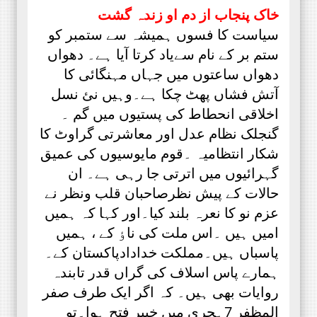
خاک پنجاب از دم او زندہ گشت
سیاست کا فسوں ہمیشہ سے ستمبر کو
ستم بر کے نام سےیاد کرتا آیا ہے۔ دھواں
دھواں ساعتوں میں جہاں مہنگائی کا
آتش فشاں پھٹ چکا ہے۔وہیں نئ نسل
اخلاقی انحطاط کی پستیوں میں گم ۔
گنجلک نظام عدل اور معاشرتی گراوٹ کا
شکار انتظامیہ ۔قوم مایوسیوں کی عمیق
گہرائیوں میں اترتی جا رہی ہے۔ ان
حالات کے پیش نظرصاحبان قلب ونظر نے
عزم نو کا نعرہ بلند کیا۔اور کہا کہ ہمیں
امیں ہیں ۔اس ملت کی ناٶ کے ، ہمیں
پاسباں ہیں۔مملکت خدادادپاکستان کے۔
ہمارے پاس اسلاف کی گراں قدر تابندہ
روایات بھی ہیں۔ کہ اگر ایک طرف صفر
المظفر 7ہجری میں خیبر فتح ہوا۔تو