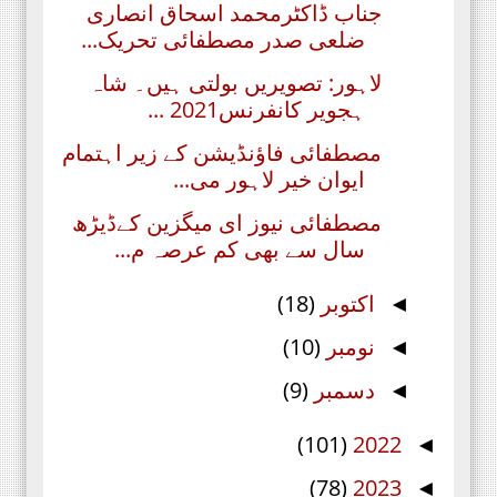
جناب ڈاکٹرمحمد اسحاق انصاری
ضلعی صدر مصطفائی تحریک...
لاہور: تصویریں بولتی ہیں۔ شاہ
ہجویر کانفرنس2021 ...
مصطفائی فاؤنڈیشن کے زیر اہتمام
ایوان خیر لاہور می...
مصطفائی نیوز ای میگزین کےڈیڑھ
سال سے بھی کم عرصہ م...
اکتوبر
(18)
◄
نومبر
(10)
◄
دسمبر
(9)
◄
(101)
2022
◄
(78)
2023
◄