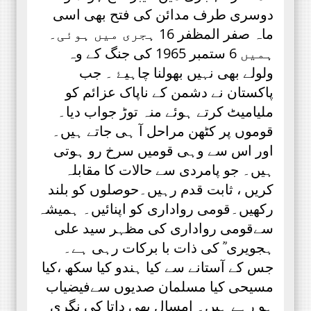
دوسری طرف مدائن کی فتح بھی اسی
ماہ صفر المظفر 16 ہجری میں ہوئی۔
ہمیں 6 ستمبر 1965 کی جنگ کے وہ
ولولے بھی نہیں بھولنا چاہیۓ ۔ جب
پاکستان نے دشمن کے ناپاک عزائم کو
ملیامیٹ کرتے ہوئے منہ توڑ جواب دیا۔
قوموں پر کٹھن مراحل آ ہی جاتے ہیں۔
اور اس سے وہی قومیں سرخ رو ہوتی
ہیں۔ جو پامردی سے حالات کا مقابلہ
کریں ، ثابت قدم رہیں۔حوصلوں کو بلند
رکھیں۔قومی رواداری کو اپنائیں۔ ہمیشہ
سےقومی رواداری کی مظہر سید علی
ہجویری ؒ کی ذات با برکات رہی ہے۔
جس کے آستانے سے کیا ہندو کیا سکھ ،کیا
مسیحی کیا مسلمان صدیوں سےفیضیاب
ہو رہے ہیں۔ امسال بھی داتا کی نگری