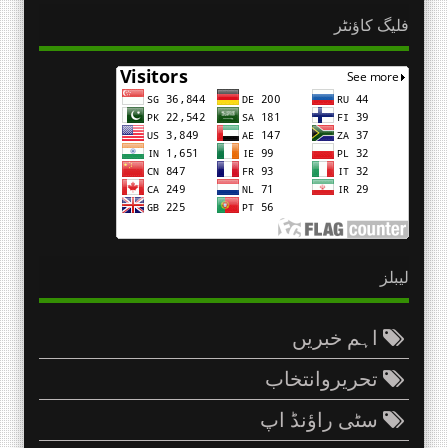
فلیگ کاؤنٹر
لیبلز
اہم خبریں
تحریروانتخاب
سٹی راؤنڈ اپ