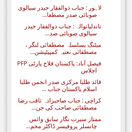
لاہور : جناب ذوالفقار حیدر سیالوی
صوبائی صدر مصطفا...
تاندلیانوالہ : جناب ذوالفقار حیدر
سیالوی صوبائی صد...
میٹنگ بسلسلہ مصطفائی لنگر ،
مصطفائی نعتیہ کمپیٹیشن...
فیصل آباد: پاکستان فلاح پارٹی PFP
اجلاس
قائد طلبا مرکزی صدر انجمن طلبا
اسلام پاکستان جناب ...
کراچی : جناب صاحبزادہ ثاقب رضا
مصطفائی صاحب کی جن...
ممتاز سیرت نگار سابق وائس
چانسلر پروفیسر ڈاکٹر محم...