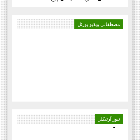
مصطفائی ویڈیو
پورٹل
نیوز
آرٹیکلز