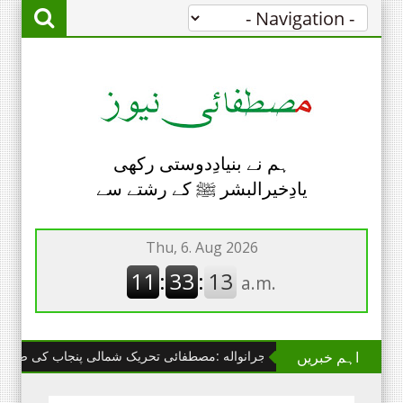
ہم نے بنیادِدوستی رکھی
یادِخیرالبشر ﷺ کے رشتے سے
اہم خبریں
گوجرانواله :مصطفائی تحریک شمالی پنجاب کی صوبائی عامله 