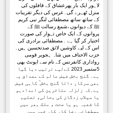
لاہور ایک بار پھرعشاق کے قافلوں کی
منزل ٹھہرے گی۔عرس کی دیگر تقریبات
کے ساتھ ساتھ مصطفائی لنگر نبی کریم
ﷺ کے دیوانوں ،شمع رسالت ﷺ کے
پروانوں کے ایک خاص تہوار کی صورت
اختیار کر گیا ہے ۔مصطفائی برادری کی
اس کے لیے کاوشیں لائق صدتحسین ہیں۔
حزب الاحناف میں شاہ ہجویر قومی
رواداری کانفرنس کے نام سے ایونٹ بھی
5ستمبر 2023 کےلیے ترتیب دیا گیا
ہے۔ گنج بخش فیض عالم کے مصداق یہ
بھی سرکار داتا گنج بخش ؒ کاہی فیض
ہے۔کہ زلزلہ متاثرین کی امدادہو
یا سیلاب زدگان کی بحالی، تعلیم
کا شعبہ ہو یا صحت ، ملک بھر میں
مصطفائی رضا کار کار خیر میں