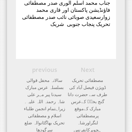
جناب محمد اسلم الوری صدر مصطفائی
فاؤنڈیشن پاکستان اور قاری محمد
زوار
سعیدی صوبائی
نائب صدر مصطفائی
تحریک پنجاب جنوبی شریک
previous
Next
مصطفائی تحریک
سالانہ محفل قوالی
ڈویژن فیصل آباد کی
بسلسلہ عرس مبارک
طرف سے حضرت داتا
سیدنا پیر مہر علی
گنج بخشؒ کےعرس
شاہ رحمتہ اللہ علیہ۔
مبارک کےموقع
زیراہتمام انجمن طلباء
پرمصطفائی
اسلام و مصطفائی
لنگراورشاہ
تحریک بھاگٹانوالہ ضلع
ہجویرکانفرنس
سرگودھا