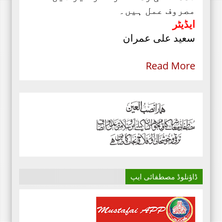
مصروف عمل ہیں۔
ایڈیٹر
سعید علی عمران
Read More
ڈاؤنلوڈ مصطفائی ایپ