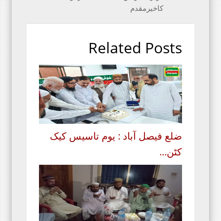
کاخیرمقدم
Related Posts
ضلع فیصل آباد : یوم تاسیس کیک
کٹن...