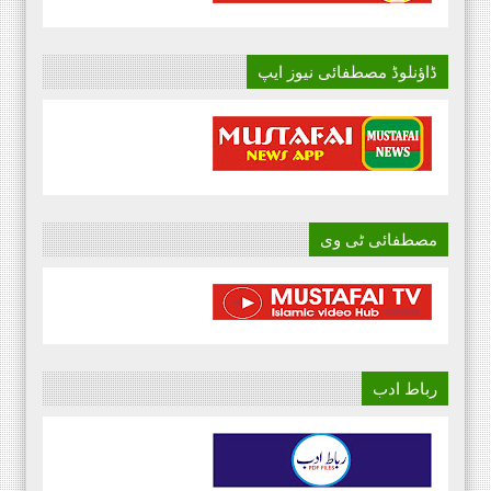
ڈاؤنلوڈ مصطفائی نیوز ایپ
مصطفائی ٹی وی
رباط ادب