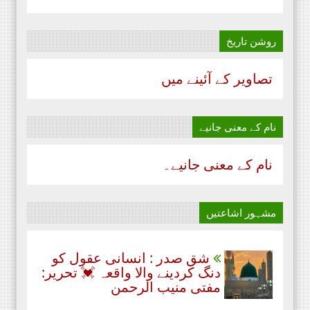
روشن تاریخ
تصاویر کے آئینے میں
نام‌ کے معنی جانیے
نام‌ کے معنی جانیے۔
مشہور اشاعتیں
شق صدر : انسانی عقول کو
دنگ کردینے والا واقعہ 💓 تحریر:
مفتی منیب الرحمن