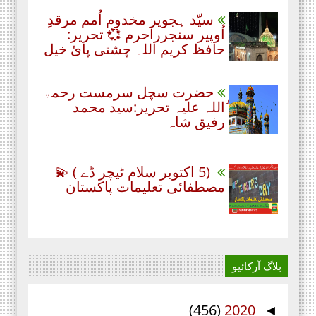
سیّد ہجویر مخدوم اُمم مرقدِ
اُوپیر سنجرراحرم 💞 تحریر:
حافظ کریم اللہ چشتی پائ خیل
حضرت سچل سرمست رحمۃ
ُاللہ علیہ تحریر:سید محمد
رفیق شاہ
(5 اکتوبر سلام ٹیچر ڈے ) 💫
مصطفائی تعلیمات پاکستان
بلاگ آرکائیو
(456)
2020
◄