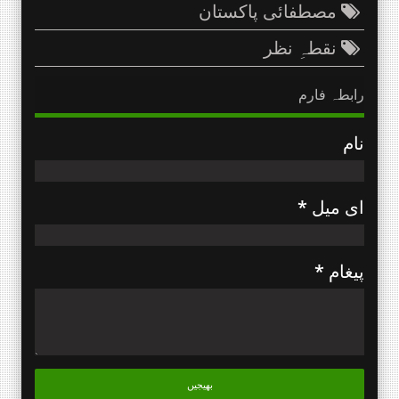
مصطفائی پاکستان
نقطہِ نظر
رابطہ فارم
نام
ای میل
*
پیغام
*