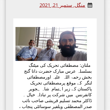
منگل, ستمبر 21, 2021
ملتان: مصطفائی تحریک کی میٹنگ
بسلسلہ عرس مبارک حضرت داتا گنج
بخش رحمۃ اللہ علیہ اور
مصطفائی
لنگر
کے موقع پرمصطفائی تحریک
پاکستان کے زیر اہتمام شاہ ہجویر
کانفرنس میں شرکت پر تبادلہ خیال ۔
ڈاکٹر محمد تسلیم قریشی صاحب نائب
صدر المصطفٰی ویلفیر سوسائٹی پنجاب ،