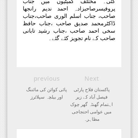
گئی۔ مختلف کمیٹیوں میں جناب
پروفیسرصاحبزادہ احمد ندیم رانجھا
صاحب، جناب اسلم الوری صاحب،جناب
ڈاکٹرمحمد صدیق صاحب ،جناب حافظ
سخی احمد صاحب ،جناب رشید تابانی
صاحب کے نام تجویز کئے گئے۔
previous
Next
پاکستان فلاح پارٹی
پائی کوائن کی مائننگ
فیصل آباد کے زیر
اور بیلچہ سپلائرز
اہتمام گھنٹہ گھر چوک
میں عوامی احتجاجی
مظاہرہ