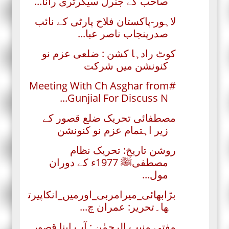
صاحب کے جنرل سیکرٹری رانا...
لاہور-پاکستان فلاح پارٹی کے نائب
صدرپنجاب ناصر عبا...
کوٹ رادہا کشن : ضلعی عزم نو
کنونشن میں شرکت
#Meeting With Ch Asghar from
Gunjial For Discuss N...
مصطفائی تحریک ضلع قصور کے
زیر اہتمام عزم نو کنونشن
روشن تاریخ: تحریک نظام
مصطفیﷺ 1977ء کے دوران
مول...
بڑابھائی_میرامربی_اورمیں_انکاپیرت
ھا۔تحریر: عمران چ...
مفتی منیب الرحمٰن : آپ اپنا قصور