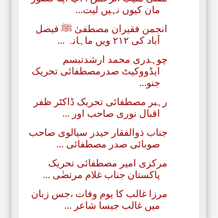
مان کیوں نہیں لیت...
انجمن فقیران مصطفیٰ ﷺ فیصل
آباد کی ۲۱۲ ویں ماہانہ ...
چوہدری محمد ارشدتبسم
ایڈووکیٹ صدرمصطفائی تحریک
جنو...
رہبر مصطفائی تحریک ڈاکٹر ظفر
اقبال نوری صاحب اور ...
جناب ذوالفقار حیدر سیالوی صاحب
صوبائی صدر مصطفائی ...
مرکزی امیر مصطفائی تحریک
پاکستان جناب غلام مرتضٰی ...
مرزا غالب کا یوم وفات ،جس زبان
میں غالب جیسا شاعر ...