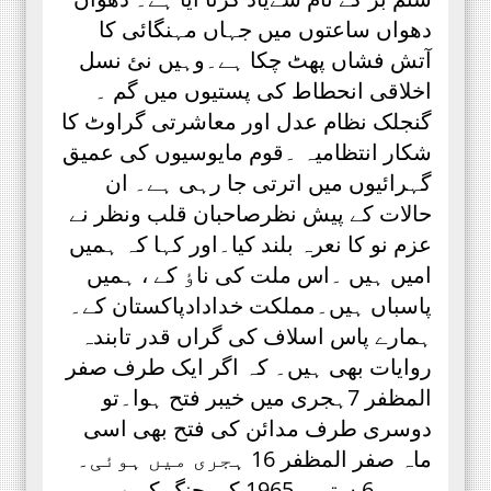
دھواں ساعتوں میں جہاں مہنگائی کا
آتش فشاں پھٹ چکا ہے۔وہیں نئ نسل
اخلاقی انحطاط کی پستیوں میں گم ۔
گنجلک نظام عدل اور معاشرتی گراوٹ کا
شکار انتظامیہ ۔قوم مایوسیوں کی عمیق
گہرائیوں میں اترتی جا رہی ہے۔ ان
حالات کے پیش نظرصاحبان قلب ونظر نے
عزم نو کا نعرہ بلند کیا۔اور کہا کہ ہمیں
امیں ہیں ۔اس ملت کی ناٶ کے ، ہمیں
پاسباں ہیں۔مملکت خدادادپاکستان کے۔
ہمارے پاس اسلاف کی گراں قدر تابندہ
روایات بھی ہیں۔ کہ اگر ایک طرف صفر
المظفر 7ہجری میں خیبر فتح ہوا۔تو
دوسری طرف مدائن کی فتح بھی اسی
ماہ صفر المظفر 16 ہجری میں ہوئی۔
ہمیں 6 ستمبر 1965 کی جنگ کے وہ