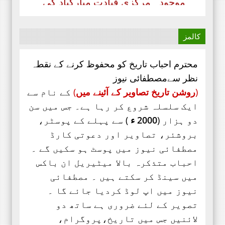
مستحق ہے۔ کہ جنہوں نے حیی علی
الفلاح،
کالمز
محترم احباب تاریخ کو محفوظ کرنے کے نقطہ
نظر سےمصطفائی نیوز
(
روشن تاریخ تصاویر کے آئینے میں
)
کے نام سے
ایک سلسلہ شروع کر رہا ہے۔ جس میں سن
دو ہزار (
2000 ء
) سے پہلے کے پوسٹر،
بروشئر،
تصاویر اور
دعوتی کارڈ
مصطفائی نیوز میں پوسٹ ہو سکیں گے ۔
احباب متذکرہ بالا میٹیریل ان باکس
میں سینڈ کر سکتے ہیں ۔ مصطفائی
نیوز میں اپ لوڈ کردیا جائے گا ۔
تصویر کے لئے ضروری ہے ساتھ دو
لائنیں جس میں تاریخ،پروگرام،