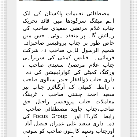
مصطفائی تعلیمات پاکستان کی ایک
اہم میٹنگ سرگودھا میں قائد تحریک
جناب غلام مرتضٰی سعیدی صاحب کی
رہائش گاہ پر منعقد ہوئی۔ جس میں
خاص طور پر جناب پروفیسر صاحبزادہ
شمیم الرسول للہی صاحب نے شرکت
فرمائی۔ فنانس کمیٹی کی سربراہی
جناب غلام مرتضیٰ سعیدی صاحب ،
ورکنگ کمیٹی کی کوارڈینیشن کی ذمہ
داری جناب ذوالفقار حیدر سیالوی صاحب
، رابطہ کمیٹی کے آرگنائزر جناب پیر
سعید احمد چشتی صاحب ، ٹریننگ
معاملات جناب پروفیسر راحیل حق
صاحب،جناب جاوید مصطفائی صاحب
رابطہ کار،IT اور Focus Group کی
ذمہ داری سعید علی عمران فیصل آباد
اورجناب وسیم کاہلوں صاحب کو سونپی