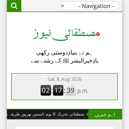
ہم نے بنیادِدوستی رکھی
یادِخیرالبشر ﷺ کے رشتے سے
اہم خبریں
چھانگا مانگا : مصطفائی تحریک کا یوم تاسیس بھرپور طریقے سے منایا گیا۔