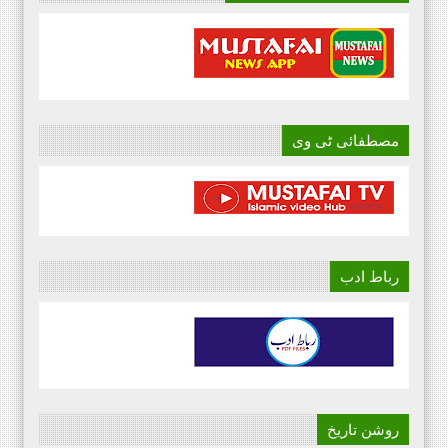
مصطفائی ٹی وی
رباط ادب
روشن تاریخ