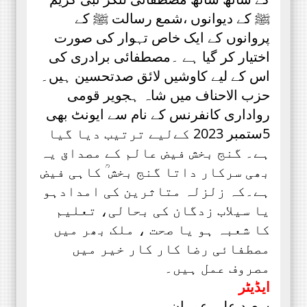
ﷺ کے دیوانوں ،شمع رسالت ﷺ کے
پروانوں کے ایک خاص تہوار کی صورت
اختیار کر گیا ہے ۔مصطفائی برادری کی
اس کے لیے کاوشیں لائق صدتحسین ہیں۔
حزب الاحناف میں شاہ ہجویر قومی
رواداری کانفرنس کے نام سے ایونٹ بھی
5ستمبر 2023 کےلیے ترتیب دیا گیا
ہے۔ گنج بخش فیض عالم کے مصداق یہ
بھی سرکار داتا گنج بخش ؒ کاہی فیض
ہے۔کہ زلزلہ متاثرین کی امدادہو
یا سیلاب زدگان کی بحالی، تعلیم
کا شعبہ ہو یا صحت ، ملک بھر میں
مصطفائی رضا کار کار خیر میں
مصروف عمل ہیں۔
ایڈیٹر
سعید علی عمران