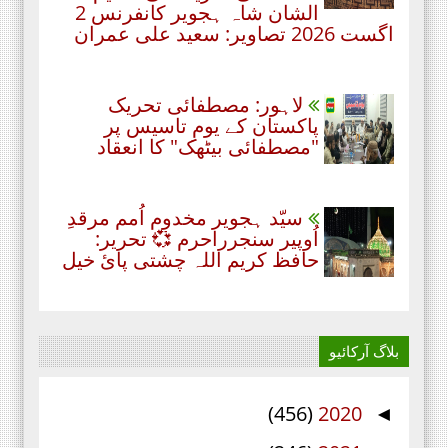
الشان شاہ ہجویر کانفرنس 2
اگست 2026 تصاویر: سعید علی عمران
لاہور: مصطفائی تحریک
پاکستان کے یومِ تاسیس پر
"مصطفائی بیٹھک" کا انعقاد
سیّد ہجویر مخدوم اُمم مرقدِ
اُوپیر سنجرراحرم 💞 تحریر:
حافظ کریم اللہ چشتی پائ خیل
بلاگ آرکائیو
(456)
2020
◄