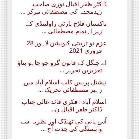
ڈاکٹر ظفر اقبال نوری صاحب
زیدمجدہ کی مصطفائی مرکز ...
پاکستان فلاح پارٹی راولپنڈی کے
زیر اہتمام مصطفائی ...
عزم نو تربیتی کنونشن لاہور 28
فروری 2021
اے جنگل کے قانون گرو جو چاہو بناؤ
تعزیریں تحریر ...
نیشنل پریس کلب اسلام آباد میں
رہبر مصطفائی تحریک ...
اسلام آباد : فکری قائد عالی جناب
ڈاکٹر ظفر اقبال ن...
اُس پانی کی ٹھنڈک اور نظریہ سے
وابستگی کی حِدت آج ...