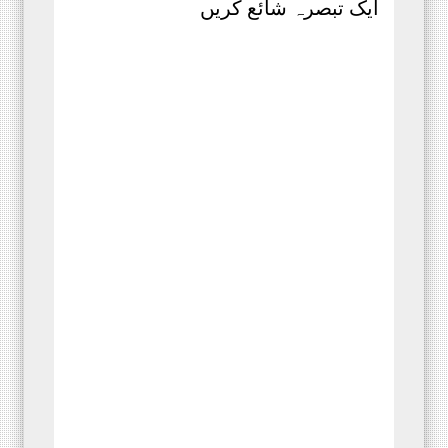
ایک تبصرہ شائع کریں