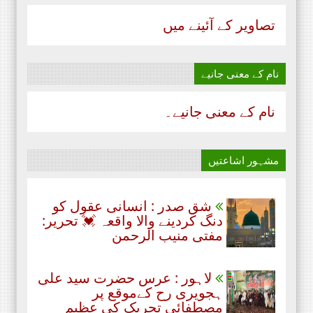
تصاویر کے آئینے میں
نام‌ کے معنی جانیے
نام‌ کے معنی جانیے۔
مشہور اشاعتیں
شق صدر : انسانی عقول کو
دنگ کردینے والا واقعہ 💓 تحریر:
مفتی منیب الرحمن
لاہور : عرس حضرت سید علی
ہجویری رح کےموقع پر
مصطفائی تحریک کی عظیم