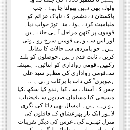
ولولے بھی نہیں بھولنا چاہیۓ ۔ جب
پاکستان نے دشمن کے ناپاک عزائم کو
ملیامیٹ کرتے ہوئے منہ توڑ جواب دیا۔
قوموں پر کٹھن مراحل آ ہی جاتے ہیں۔
اور اس سے وہی قومیں سرخ رو ہوتی
ہیں۔ جو پامردی سے حالات کا مقابلہ
کریں ، ثابت قدم رہیں۔حوصلوں کو بلند
رکھیں۔قومی رواداری کو اپنائیں۔ ہمیشہ
سےقومی رواداری کی مظہر سید علی
ہجویری ؒ کی ذات با برکات رہی ہے۔
جس کے آستانے سے کیا ہندو کیا سکھ ،کیا
مسیحی کیا مسلمان صدیوں سےفیضیاب
ہو رہے ہیں۔ امسال بھی داتا کی نگری
لاہور ایک بار پھرعشاق کے قافلوں کی
منزل ٹھہرے گی۔عرس کی دیگر تقریبات
کے ساتھ ساتھ مصطفائی لنگر نبی کریم