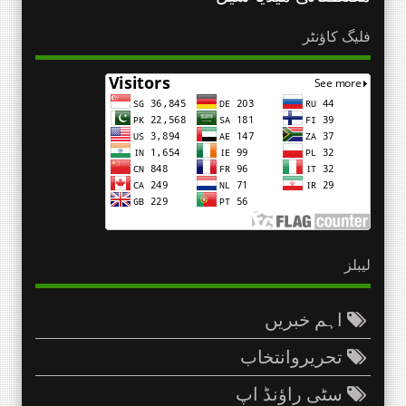
فلیگ کاؤنٹر
لیبلز
اہم خبریں
تحریروانتخاب
سٹی راؤنڈ اپ