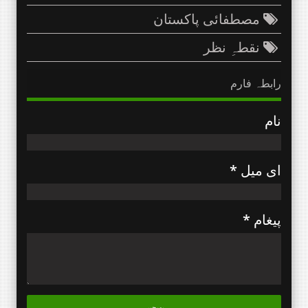
مصطفائی پاکستان
نقطہِ نظر
رابطہ فارم
نام
ای میل
*
پیغام
*