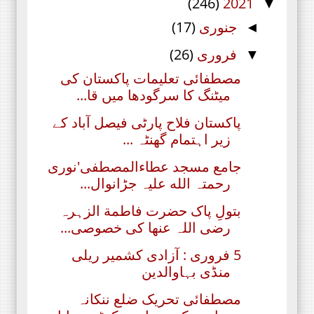
(246)
2021
▼
جنوری
(17)
◄
فروری
(26)
▼
مصطفائی تعلیمات پاکستان کی
میٹنگ کا سرگودھا میں قا...
پاکستان فلاح پارٹی فیصل آباد کے
زیر اہتمام گھنٹہ ...
جامع مسجد عطاءالمصطفی'نوری
رحمتہ الله علیہ جڑانوال...
بتولِ پاک حضرت فاطمة الزہرہ
رضی اللہ عنھا کی خصوصی...
5 فروری : آزادی کشمیر ریلی
منڈی بہاوالدین
مصطفائی تحریک ضلع ننکانہ