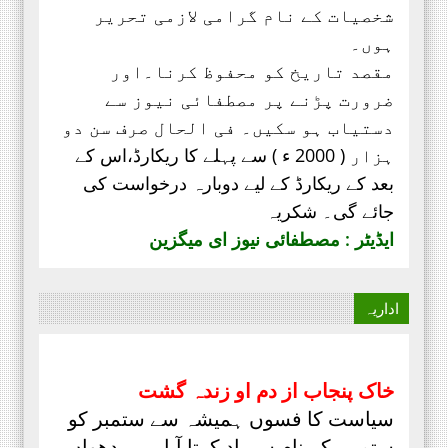
شخصیات کے نام گرامی لازمی تحریر
ہوں۔
مقصد تاریخ کو محفوظ کرنا۔اور
ضرورت پڑنے پر مصطفائی نیوز سے
دستیاب ہو سکیں۔ فی الحال صرف
سن دو
ہزار ( 2000 ء ) سے پہلے کا ریکارڈ،
اس کے
بعد کے ریکارڈ کے لیے دوبارہ درخواست کی
جائے گی۔ شکریہ
ایڈیٹر : مصطفائی نیوز ای میگزین
اداریہ
خاک پنجاب از دم او زندہ گشت
سیاست کا فسوں ہمیشہ سے ستمبر کو
ستم بر کے نام سےیاد کرتا آیا ہے۔ دھواں