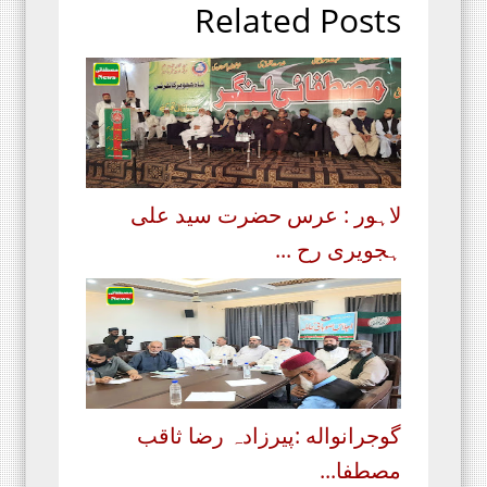
Related Posts
لاہور : عرس حضرت سید علی
ہجویری رح ...
گوجرانواله :پیرزادہ رضا ثاقب
مصطفا...