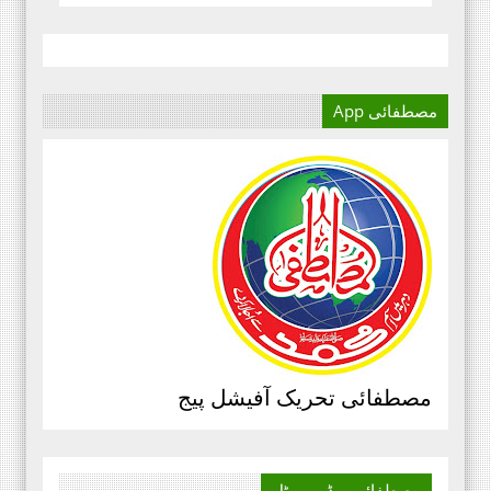
مصطفائی App
آج کا دور میڈیا کا دور ہے۔
اور کسی بھی کاز کے بہترین
نتائج کے لئے اس کی اہمیت سے
انکار نہیں کیا جا سکتا۔سعید
علی عمران مصطفائی تحریک فیصل
آباد ڈویژن ۔
مرکزی سرکلر نمبر3،جولائی
2020ء،مصطفائی تحریک،جناب حافظ
قاسم مصطفائی سیکرٹری جنرل
مصطفائی تحریک آفیشل پیج
پیغام بنام ذمہ داران مصطفائی
اسکولز و کالجز، محمد اسلم الوری
مصطفائی فاونڈیشن ، پاکستان،
مصطفائی ویڈیو
پورٹل