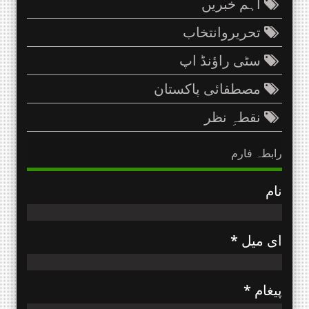
اہم خبریں
تحریروانتخاب
سٹی راؤنڈ اپ
مصطفائی پاکستان
نقطہِ نظر
رابطہ فارم
نام
ای میل
*
پیغام
*