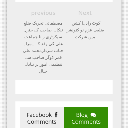
previous
Next
کوٹ رادہا کشن :
مصطفائی تحریک ضلع
ضلعی عزم نو کنونشن
ننکانہ صاحب کے جنرل
میں شرکت
سیکرٹری رانا جماعت
علی کی وفد کے ہمراہ
جناب سردارمحمد علی
قمر ڈوگر صاحب سے
تنظیمی امور پر تبادلہ
خیال
Facebook
Blog
Comments
Comments