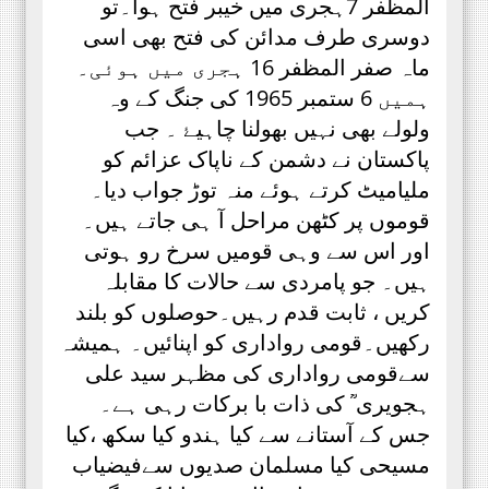
المظفر 7ہجری میں خیبر فتح ہوا۔تو
دوسری طرف مدائن کی فتح بھی اسی
ماہ صفر المظفر 16 ہجری میں ہوئی۔
ہمیں 6 ستمبر 1965 کی جنگ کے وہ
ولولے بھی نہیں بھولنا چاہیۓ ۔ جب
پاکستان نے دشمن کے ناپاک عزائم کو
ملیامیٹ کرتے ہوئے منہ توڑ جواب دیا۔
قوموں پر کٹھن مراحل آ ہی جاتے ہیں۔
اور اس سے وہی قومیں سرخ رو ہوتی
ہیں۔ جو پامردی سے حالات کا مقابلہ
کریں ، ثابت قدم رہیں۔حوصلوں کو بلند
رکھیں۔قومی رواداری کو اپنائیں۔ ہمیشہ
سےقومی رواداری کی مظہر سید علی
ہجویری ؒ کی ذات با برکات رہی ہے۔
جس کے آستانے سے کیا ہندو کیا سکھ ،کیا
مسیحی کیا مسلمان صدیوں سےفیضیاب