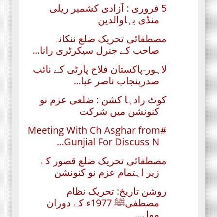
5 فروری : آزادی کشمیر ریلی
منڈی بہاوالدین
مصطفائی تحریک ضلع ننکانہ
صاحب کے جنرل سیکرٹری رانا...
لاہور-پاکستان فلاح پارٹی کے نائب
صدرپنجاب ناصر عبا...
کوٹ رادہا کشن : ضلعی عزم نو
کنونشن میں شرکت
#Meeting With Ch Asghar from
Gunjial For Discuss N...
مصطفائی تحریک ضلع قصور کے
زیر اہتمام عزم نو کنونشن
روشن تاریخ: تحریک نظام
مصطفیﷺ 1977ء کے دوران
مول...