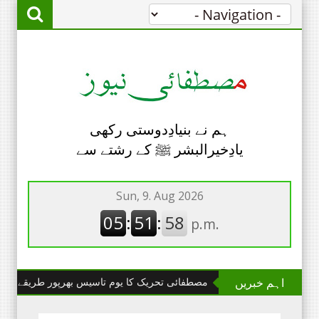
ہم نے بنیادِدوستی رکھی
یادِخیرالبشر ﷺ کے رشتے سے
اہم خبریں
چھانگا مانگا : مصطفائی تحریک کا یوم تاسیس بھرپور طریقے سے منایا گیا