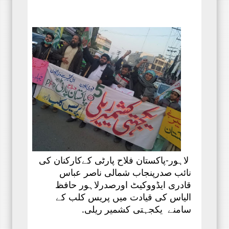
لاہور-پاکستان فلاح پارٹی کےکارکنان کی
نائب صدرپنجاب شمالی ناصر عباس
قادری ایڈووکیٹ اورصدرلاہور حافظ
الیاس کی قیادت میں پریس کلب کے
سامنے یکجہتی کشمیر ریلی.