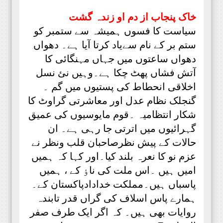
خاک پنجاب از دم او زندہ گشت
سیاست کا فسوں ہمیشہ سے ستمبر کو
ستم بر کے نام سےیاد کرتا آیا ہے۔ دھواں
دھواں ساعتوں میں جہاں مہنگائی کا
آتش فشاں پھٹ چکا ہے۔وہیں نئ نسل
اخلاقی انحطاط کی پستیوں میں گم ۔
گنجلک نظام عدل اور معاشرتی گراوٹ کا
شکار انتظامیہ ۔قوم مایوسیوں کی عمیق
گہرائیوں میں اترتی جا رہی ہے۔ ان
حالات کے پیش نظرصاحبان قلب ونظر نے
عزم نو کا نعرہ بلند کیا۔اور کہا کہ ہمیں
امیں ہیں ۔اس ملت کی ناٶ کے ، ہمیں
پاسباں ہیں۔مملکت خدادادپاکستان کے۔
ہمارے پاس اسلاف کی گراں قدر تابندہ
روایات بھی ہیں۔ کہ اگر ایک طرف صفر