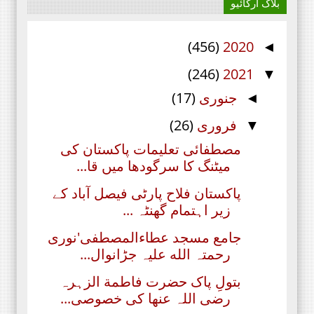
بلاگ آرکائیو
(456)
2020
◄
(246)
2021
▼
جنوری
(17)
◄
فروری
(26)
▼
مصطفائی تعلیمات پاکستان کی
میٹنگ کا سرگودھا میں قا...
پاکستان فلاح پارٹی فیصل آباد کے
زیر اہتمام گھنٹہ ...
جامع مسجد عطاءالمصطفی'نوری
رحمتہ الله علیہ جڑانوال...
بتولِ پاک حضرت فاطمة الزہرہ
رضی اللہ عنھا کی خصوصی...