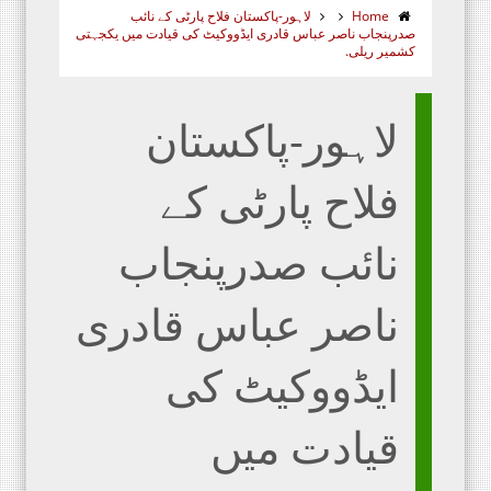
Home
لاہور-پاکستان فلاح پارٹی کے نائب
صدرپنجاب ناصر عباس قادری ایڈووکیٹ کی قیادت میں یکجہتی
کشمیر ریلی.
لاہور-پاکستان
فلاح پارٹی کے
نائب صدرپنجاب
ناصر عباس قادری
ایڈووکیٹ کی
قیادت میں