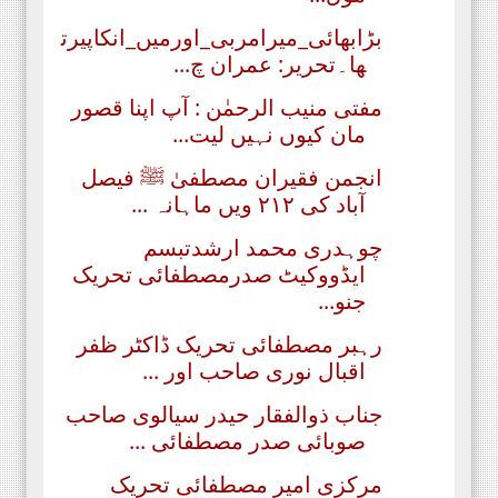
بڑابھائی_میرامربی_اورمیں_انکاپیرت
ھا۔تحریر: عمران چ...
مفتی منیب الرحمٰن : آپ اپنا قصور
مان کیوں نہیں لیت...
انجمن فقیران مصطفیٰ ﷺ فیصل
آباد کی ۲۱۲ ویں ماہانہ ...
چوہدری محمد ارشدتبسم
ایڈووکیٹ صدرمصطفائی تحریک
جنو...
رہبر مصطفائی تحریک ڈاکٹر ظفر
اقبال نوری صاحب اور ...
جناب ذوالفقار حیدر سیالوی صاحب
صوبائی صدر مصطفائی ...
مرکزی امیر مصطفائی تحریک