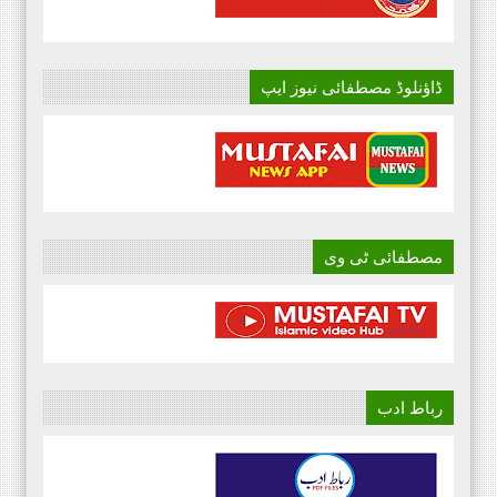
ڈاؤنلوڈ مصطفائی نیوز ایپ
مصطفائی ٹی وی
رباط ادب