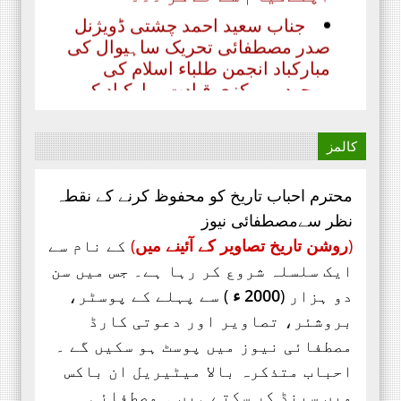
جناب سعید احمد چشتی ڈویژنل
صدر مصطفائی تحریک ساہیوال کی
مبارکباد انجمن طلباء اسلام کی
موجودہ مرکزی قیادت مبارکباد کی
مستحق ہے۔ کہ جنہوں نے حیی علی
الفلاح،
کالمز
محترم احباب تاریخ کو محفوظ کرنے کے نقطہ
نظر سےمصطفائی نیوز
(
روشن تاریخ تصاویر کے آئینے میں
)
کے نام سے
ایک سلسلہ شروع کر رہا ہے۔ جس میں سن
دو ہزار (
2000 ء
) سے پہلے کے پوسٹر،
بروشئر،
تصاویر اور
دعوتی کارڈ
مصطفائی نیوز میں پوسٹ ہو سکیں گے ۔
احباب متذکرہ بالا میٹیریل ان باکس
میں سینڈ کر سکتے ہیں ۔ مصطفائی