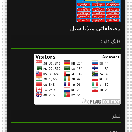
مصطفائی میڈیا سیل
فلیگ کاؤنٹر
لیبلز