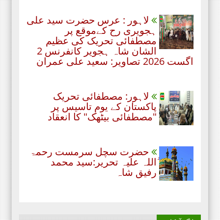
لاہور : عرس حضرت سید علی
ہجویری رح کےموقع پر
مصطفائی تحریک کی عظیم
الشان شاہ ہجویر کانفرنس 2
اگست 2026 تصاویر: سعید علی عمران
لاہور: مصطفائی تحریک
پاکستان کے یومِ تاسیس پر
"مصطفائی بیٹھک" کا انعقاد
حضرت سچل سرمست رحمۃ
ُاللہ علیہ تحریر:سید محمد
رفیق شاہ