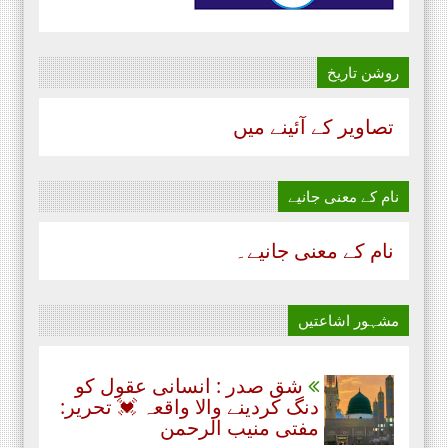
روشن تاریخ
تصاویر کے آئینے میں
نام‌ کے معنی جانیے
نام‌ کے معنی جانیے۔
مشہور اشاعتیں
شق صدر : انسانی عقول کو
دنگ کردینے والا واقعہ 💓 تحریر:
مفتی منیب الرحمن