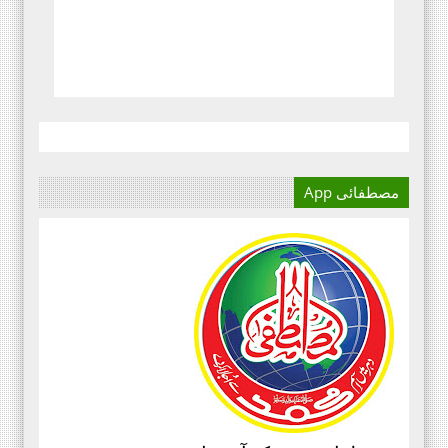
مصطفائی App
آج کا دور میڈیا کا دور ہے۔
اور کسی بھی کاز کے بہترین
نتائج کے لئے اس کی اہمیت سے
انکار نہیں کیا جا سکتا۔سعید
علی عمران مصطفائی تحریک فیصل
آباد ڈویژن ۔
مرکزی سرکلر نمبر3،جولائی
2020ء،مصطفائی تحریک،جناب حافظ
قاسم مصطفائی سیکرٹری جنرل