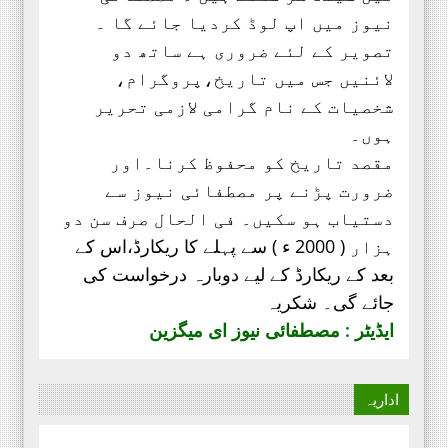
نیوز میں اپ لوڈ کردیا جائے گا ۔
تصویر کے لئے ضروری ہے ساتھ دو
لائنیں جس میں تاریخ،پروگرام،
شخصیات کے نام گرامی لازمی تحریر
ہوں۔
مقصد تاریخ کو محفوظ کرنا۔اور
ضرورت پڑنے پر مصطفائی نیوز سے
دستیاب ہو سکیں۔ فی الحال صرف
سن دو
ہزار ( 2000 ء ) سے پہلے کا ریکارڈ،
اس کے
بعد کے ریکارڈ کے لیے دوبارہ درخواست کی
جائے گی۔ شکریہ
ایڈیٹر : مصطفائی نیوز ای میگزین
اداریہ