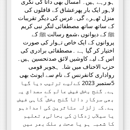
ہو رہے ہیں۔ امسال بھی داتا کی نگری
لاہور ایک بار پھرعشاق کے قافلوں کی
منزل ٹھہرے گی۔عرس کی دیگر تقریبات
کے ساتھ ساتھ مصطفائی لنگر نبی کریم
ﷺ کے دیوانوں ،شمع رسالت ﷺ کے
پروانوں کے ایک خاص تہوار کی صورت
اختیار کر گیا ہے ۔مصطفائی برادری کی
اس کے لیے کاوشیں لائق صدتحسین ہیں۔
حزب الاحناف میں شاہ ہجویر قومی
رواداری کانفرنس کے نام سے ایونٹ بھی
5ستمبر 2023 کےلیے ترتیب دیا گیا
ہے۔ گنج بخش فیض عالم کے مصداق یہ
بھی سرکار داتا گنج بخش ؒ کاہی فیض
ہے۔کہ زلزلہ متاثرین کی امدادہو
یا سیلاب زدگان کی بحالی، تعلیم
کا شعبہ ہو یا صحت ، ملک بھر میں