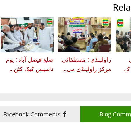
Rela
راولپنڈی : مصطفائی
ضلع فیصل آباد : یوم
کے
مرکز راولپنڈی می...
تاسیس کیک کٹن...
Facebook Comments