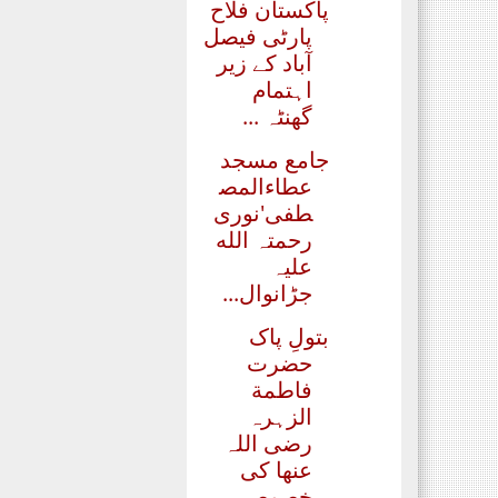
پاکستان فلاح
پارٹی فیصل
آباد کے زیر
اہتمام
گھنٹہ ...
جامع مسجد
عطاءالمص
طفی'نوری
رحمتہ الله
علیہ
جڑانوال...
بتولِ پاک
حضرت
فاطمة
الزہرہ
رضی اللہ
عنھا کی
خصوصی...