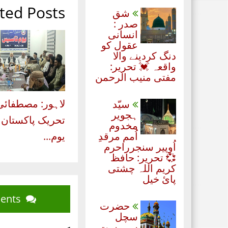
ted Posts
شق
صدر :
انسانی
عقول کو
دنگ کردینے والا
واقعہ 💓 تحریر:
مفتی منیب الرحمن
لاہور: مصطفائی
سیّد
ہجویر
تحریک پاکستان 
مخدوم
اُمم مرقدِ
یوم...
اُوپیر سنجرراحرم
💞 تحریر: حافظ
کریم اللہ چشتی
پائ خیل
Blog Comments
حضرت
سچل
سرمست