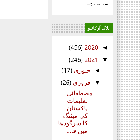
مثال ہے ۔ چ...
بلاگ آرکائیو
(456)
2020
◄
(246)
2021
▼
جنوری
(17)
◄
فروری
(26)
▼
مصطفائی
تعلیمات
پاکستان
کی میٹنگ
کا سرگودھا
میں قا...