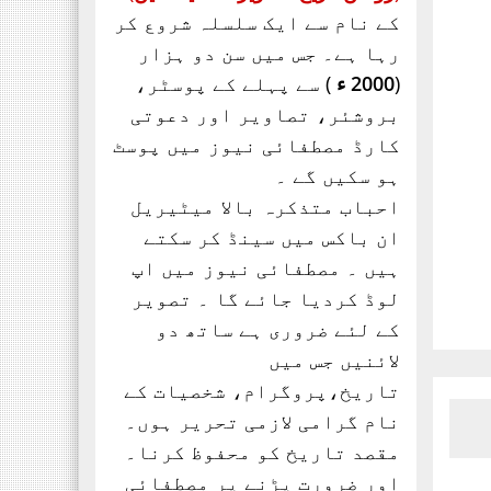
جب پیشے کے لحاظ سے وکیل
کے نام سے ایک سلسلہ شروع کر
، وہ شخص میرے ٹیبل پہ ایک
رہا ہے۔ جس میں سن دو ہزار
سائل بن کر آیا پاکستان،
(
2000 ء
) سے پہلے کے پوسٹر،
‏اداریہ۔ روشنی کی
بروشئر،
تصاویر اور
دعوتی
کرن. محمد عابد ضیائی
کارڈ مصطفائی نیوز میں پوسٹ
چیف ایڈیٹر ماہنامہ
ہو سکیں گے ۔
مصطفائی نیوز کراچی
مصطفائی تحریک
احباب متذکرہ بالا میٹیریل
پاکستان اپنےقیام سے
ان باکس میں سینڈ کر سکتے
لے کر ۔۔۔
ہیں ۔ مصطفائی نیوز میں اپ
جناب سعید احمد چشتی
لوڈ کردیا جائے گا ۔ تصویر
ڈویژنل صدر مصطفائی
کے لئے ضروری ہے ساتھ دو
تحریک ساہیوال کی مبارکباد
لائنیں جس میں
انجمن طلباء اسلام کی
تاریخ،پروگرام، شخصیات کے
موجودہ مرکزی قیادت
نام گرامی لازمی تحریر ہوں۔
مبارکباد کی مستحق ہے۔ کہ
مقصد تاریخ کو محفوظ کرنا۔
جنہوں نے حیی علی الفلاح،
اور ضرورت پڑنے پر مصطفائی