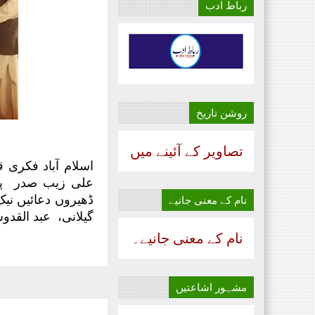
رباط ادب
روشن تاریخ
تصاویر کے آئینے میں
اسلام آباد فکری ق
علی زیب صدر پاکس
نام‌ کے معنی جانیے
گیلانی، عبد القدو
نام‌ کے معنی جانیے۔
مشہور اشاعتیں