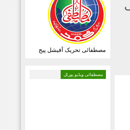
ی
مصطفائی تحریک آفیشل پیج
مصطفائی ویڈیو
پورٹل
آج کا دور میڈیا کا
دور ہے۔اور کسی بھی کاز
کے بہترین نتائج کے لئے
اس کی اہمیت سے انکار
نہیں کیا جا سکتا۔سعید
علی عمران مصطفائی
تحریک فیصل آباد ڈویژن