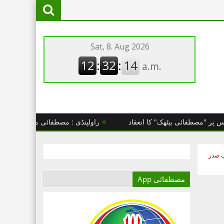
فائی بیٹھک" کا انعقاد
راولپنڈی : مصطفائی مرکز راولپنڈی میں یو
ب صدر
مصطفائی App