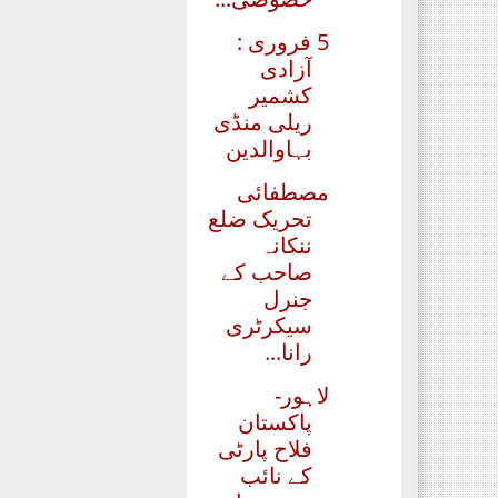
5 فروری :
آزادی
کشمیر
ریلی منڈی
بہاوالدین
مصطفائی
تحریک ضلع
ننکانہ
صاحب کے
جنرل
سیکرٹری
رانا...
لاہور-
پاکستان
فلاح پارٹی
کے نائب