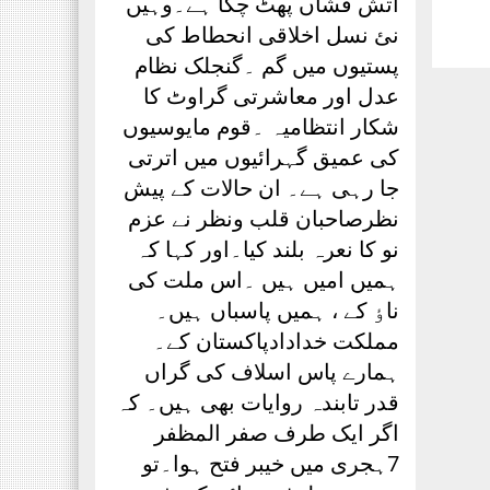
آتش فشاں پھٹ چکا ہے۔وہیں
نئ نسل اخلاقی انحطاط کی
پستیوں میں گم ۔گنجلک نظام
عدل اور معاشرتی گراوٹ کا
شکار انتظامیہ ۔قوم مایوسیوں
کی عمیق گہرائیوں میں اترتی
جا رہی ہے۔ ان حالات کے پیش
نظرصاحبان قلب ونظر نے عزم
نو کا نعرہ بلند کیا۔اور کہا کہ
ہمیں امیں ہیں ۔اس ملت کی
ناٶ کے ، ہمیں پاسباں ہیں۔
مملکت خدادادپاکستان کے۔
ہمارے پاس اسلاف کی گراں
قدر تابندہ روایات بھی ہیں۔ کہ
اگر ایک طرف صفر المظفر
7ہجری میں خیبر فتح ہوا۔تو