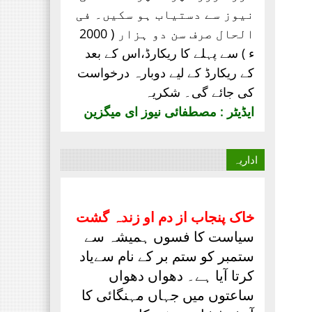
نیوز سے دستیاب ہو سکیں۔ فی
الحال صرف
سن دو ہزار ( 2000
ء ) سے پہلے کا ریکارڈ،
اس کے بعد
کے ریکارڈ کے لیے دوبارہ درخواست
کی جائے گی۔ شکریہ
ایڈیٹر : مصطفائی نیوز ای میگزین
اداریہ
خاک پنجاب از دم او زندہ گشت
سیاست کا فسوں ہمیشہ سے
ستمبر کو ستم بر کے نام سےیاد
کرتا آیا ہے۔ دھواں دھواں
ساعتوں میں جہاں مہنگائی کا