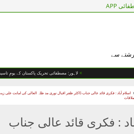
ائی APP
 رشتے سے
لاہور: مصطفائی تحریک پاکستان کے یومِ تاسیس پر "مصط
اسلام آباد : فکری قائد عالی جناب ڈاکٹر ظفر اقبال نوری مد ظلہ العالی کی امانت علی زی
ملاقات
اد : فکری قائد عالی جناب