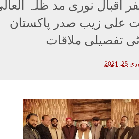
ر اقبال نوری مد ظلہ العال
ت علی زیب صدر پاکستان
رٹی تفصیلی ملاقات
 2021