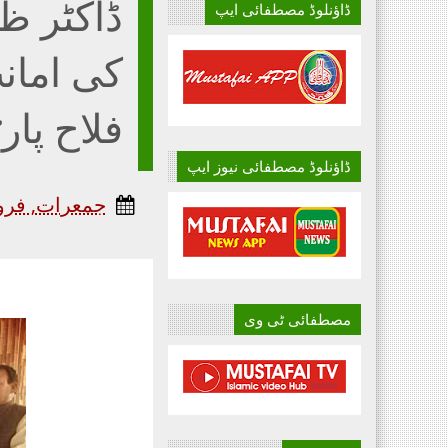
ڈاکٹر ظف
ڈاؤنلوڈ مصطفائی ایپ
کی امان
فلاح پا
ڈاؤنلوڈ مصطفائی نیوز ایپ
جمعرات, فروری 25,
مصطفائی ٹی وی