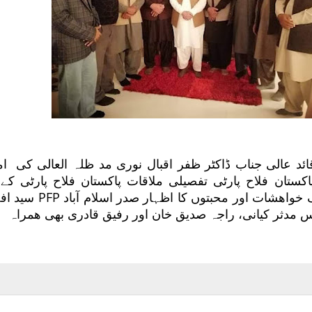
ائد عالی جناب ڈاکٹر ظفر اقبال نوری مد ظلہ العالی کی ا
تان فلاح پارٹی تفصیلی ملاقات پاکستان فلاح پارٹی کے ل
ڈھیروں دعائیں نیک خواھشات اور محبتوں کا اظہار 
س مدثر کیانی، راجہ صدیق خان اور رفیق قادری بھی ھمراہ