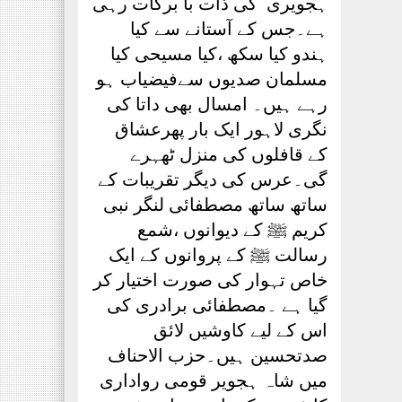
ہجویری ؒ کی ذات با برکات رہی
ہے۔جس کے آستانے سے کیا
ہندو کیا سکھ ،کیا مسیحی کیا
مسلمان صدیوں سےفیضیاب ہو
رہے ہیں۔ امسال بھی داتا کی
نگری لاہور ایک بار پھرعشاق
کے قافلوں کی منزل ٹھہرے
گی۔عرس کی دیگر تقریبات کے
ساتھ ساتھ مصطفائی لنگر نبی
کریم ﷺ کے دیوانوں ،شمع
رسالت ﷺ کے پروانوں کے ایک
خاص تہوار کی صورت اختیار کر
گیا ہے ۔مصطفائی برادری کی
اس کے لیے کاوشیں لائق
صدتحسین ہیں۔حزب الاحناف
میں شاہ ہجویر قومی رواداری