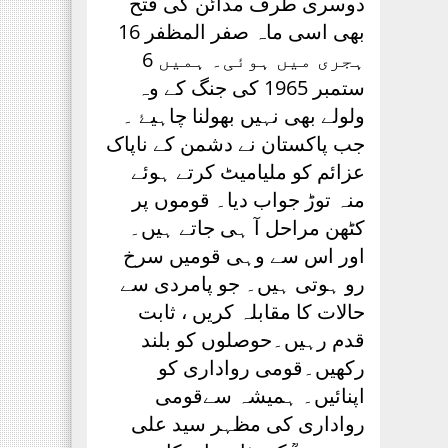
دوسری طرف مدائن کی فتح
بھی اسی ماہ صفر المظفر 16
ہجری میں ہوئی۔ ہمیں 6
ستمبر 1965 کی جنگ کے وہ
ولولے بھی نہیں بھولنا چاہیۓ ۔
جب پاکستان نے دشمن کے ناپاک
عزائم کو ملیامیٹ کرتے ہوئے
منہ توڑ جواب دیا۔ قوموں پر
کٹھن مراحل آ ہی جاتے ہیں۔
اور اس سے وہی قومیں سرخ
رو ہوتی ہیں۔ جو پامردی سے
حالات کا مقابلہ کریں ، ثابت
قدم رہیں۔حوصلوں کو بلند
رکھیں۔قومی رواداری کو
اپنائیں۔ ہمیشہ سےقومی
رواداری کی مظہر سید علی