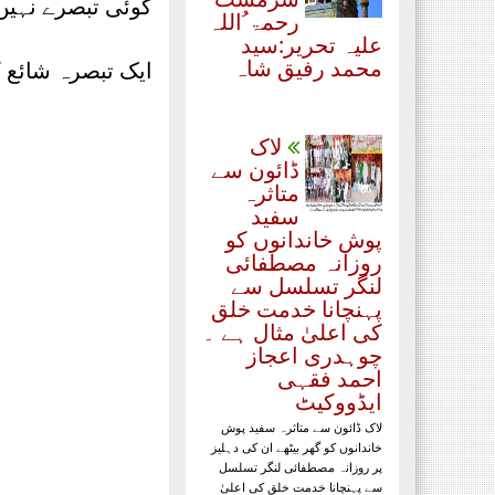
کوئی تبصرے نہیں
رحمۃ ُاللہ
علیہ تحریر:سید
محمد رفیق شاہ
ایک تبصرہ شائع 
لاک
ڈائون سے
متاثرہ
سفید
پوش خاندانوں کو
روزانہ مصطفائی
لنگر تسلسل سے
پہنچانا خدمت خلق
کی اعلیٰ مثال ہے ۔
چوہدری اعجاز
احمد فقہی
ایڈووکیٹ
لاک ڈائون سے متاثرہ سفید پوش
خاندانوں کو گھر بیٹھے ان کی دہلیز
پر روزانہ مصطفائی لنگر تسلسل
سے پہنچانا خدمت خلق کی اعلیٰ