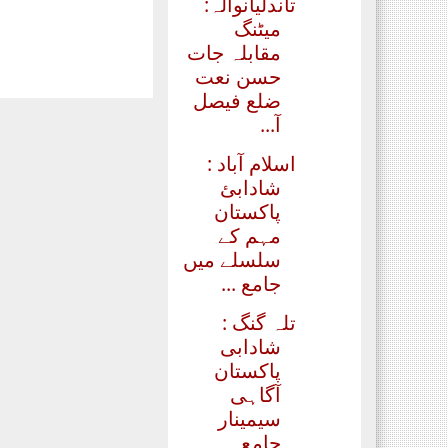
تاندلیانوالہ:
میٹنگ
مقابلہ جات
حسن نعت
ضلع فیصل
آ...
اسلام آباد :
شادابئ
پاکستان
مہم کے
سلسلے میں
جامع ...
تلہ گنگ :
شادابی
پاکستان
آگاہی
سیمینار
جامع