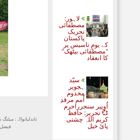
لاہور:
مصطفائی
تحریک
پاکستان
کے یومِ تاسیس پر
"مصطفائی بیٹھک"
کا انعقاد
سیّد
ہجویر
مخدوم
اُمم مرقدِ
اُوپیر سنجرراحرم
t
💞 تحریر: حافظ
کریم اللہ چشتی
تاندلیانوالہ: میٹن
پائ خیل
فیصل آ