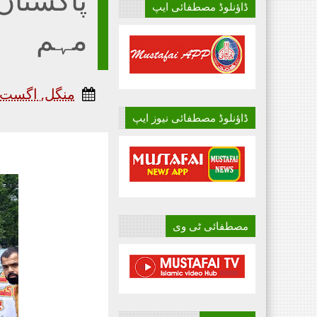
ڈاؤنلوڈ مصطفائی ایپ
مہم
منگل, اگست 06, 024
ڈاؤنلوڈ مصطفائی نیوز ایپ
مصطفائی ٹی وی