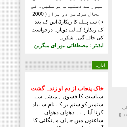
نیوز سے دستیاب ہو سکیں۔ فی
الحال صرف
سن دو ہزار ( 2000
ء ) سے پہلے کا ریکارڈ،
اس کے بعد
کے ریکارڈ کے لیے دوبارہ درخواست
کی جائے گی۔ شکریہ
ایڈیٹر : مصطفائی نیوز ای میگزین
اداریہ
خاک پنجاب از دم او زندہ گشت
سیاست کا فسوں ہمیشہ سے
ستمبر کو ستم بر کے نام سےیاد
اپ
کرتا آیا ہے۔ دھواں دھواں
. ((
ساعتوں میں جہاں مہنگائی کا