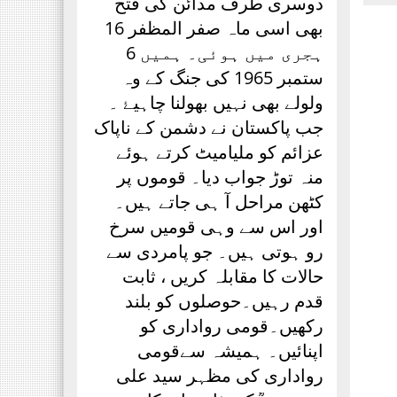
دوسری طرف مدائن کی فتح
بھی اسی ماہ صفر المظفر 16
ہجری میں ہوئی۔ ہمیں 6
ستمبر 1965 کی جنگ کے وہ
ولولے بھی نہیں بھولنا چاہیۓ ۔
جب پاکستان نے دشمن کے ناپاک
عزائم کو ملیامیٹ کرتے ہوئے
منہ توڑ جواب دیا۔ قوموں پر
کٹھن مراحل آ ہی جاتے ہیں۔
اور اس سے وہی قومیں سرخ
رو ہوتی ہیں۔ جو پامردی سے
حالات کا مقابلہ کریں ، ثابت
قدم رہیں۔حوصلوں کو بلند
رکھیں۔قومی رواداری کو
اپنائیں۔ ہمیشہ سےقومی
رواداری کی مظہر سید علی