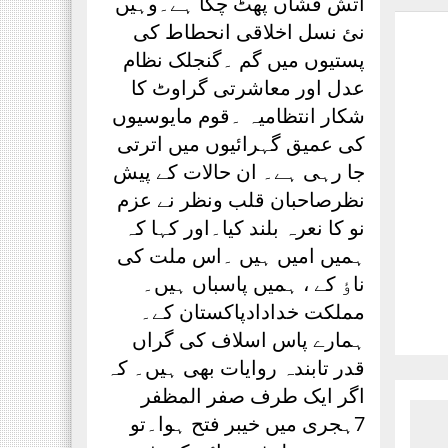
آتش فشاں پھٹ چکا ہے۔وہیں
نئ نسل اخلاقی انحطاط کی
پستیوں میں گم ۔گنجلک نظام
عدل اور معاشرتی گراوٹ کا
شکار انتظامیہ ۔قوم مایوسیوں
کی عمیق گہرائیوں میں اترتی
جا رہی ہے۔ ان حالات کے پیش
نظرصاحبان قلب ونظر نے عزم
نو کا نعرہ بلند کیا۔اور کہا کہ
ہمیں امیں ہیں ۔اس ملت کی
ناٶ کے ، ہمیں پاسباں ہیں۔
مملکت خدادادپاکستان کے۔
ہمارے پاس اسلاف کی گراں
قدر تابندہ روایات بھی ہیں۔ کہ
اگر ایک طرف صفر المظفر
7ہجری میں خیبر فتح ہوا۔تو