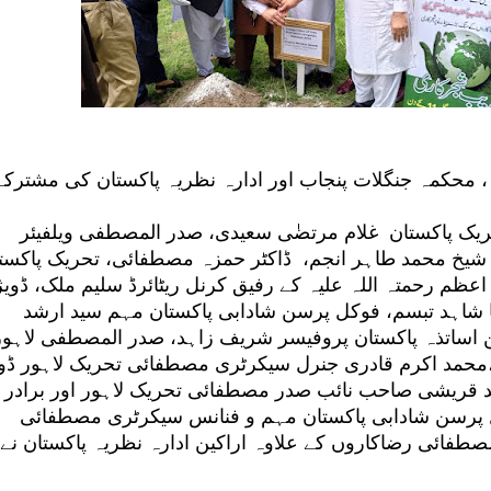
 محکمہ جنگلات پنجاب اور ادارہ نظریہ پاکستان کی مشترکہ
یک پاکستان غلام مرتضٰی سعیدی، صدر المصطفی ویلفیئر
شیخ محمد طاہر انجم، ڈاکٹر حمزہ مصطفائی، تحریک پاکست
 اعظم رحمتہ اللہ علیہ کے رفیق کرنل ریٹائرڈ سلیم ملک، ڈوی
 شاہد تبسم، فوکل پرسن شادابی پاکستان مہم سید ارشد
ن اساتذہ پاکستان پروفیسر شریف زاہد، صدر المصطفی لاہور
محمد اکرم قادری جنرل سیکرٹری مصطفائی تحریک لاہور ڈو
د قریشی صاحب نائب صدر مصطفائی تحریک لاہور اور برادر
رسن شادابی پاکستان مہم و فنانس سیکرٹری مصطفائی
صطفائی رضاکاروں کے علاوہ اراکین ادارہ نظریہ پاکستان نے