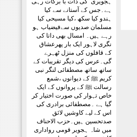
ہجویری ؒ کی ذات با برکات رہی
ہے۔جس کے آستانے سے کیا
ہندو کیا سکھ ،کیا مسیحی کیا
مسلمان صدیوں سےفیضیاب ہو
رہے ہیں۔ امسال بھی داتا کی
نگری لاہور ایک بار پھرعشاق
کے قافلوں کی منزل ٹھہرے
گی۔عرس کی دیگر تقریبات کے
ساتھ ساتھ مصطفائی لنگر نبی
کریم ﷺ کے دیوانوں ،شمع
رسالت ﷺ کے پروانوں کے ایک
خاص تہوار کی صورت اختیار کر
گیا ہے ۔مصطفائی برادری کی
اس کے لیے کاوشیں لائق
صدتحسین ہیں۔حزب الاحناف
میں شاہ ہجویر قومی رواداری