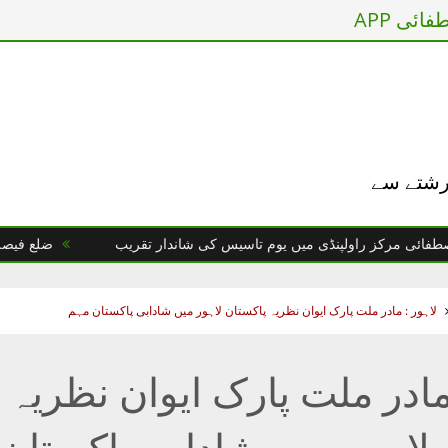
ائی APP
 رشتے سے
رکز راولپنڈی میں یوم تاسیس کی شاندار تقریب
ضلع فیصل آباد : 
لاہور : مادر ملت پارک ایوان نظریہ پاکستان لاہور میں شادابی پاکستان مہم
مادر ملت پارک ایوان نظریہ
 لاہور میں شادابی پاکستان