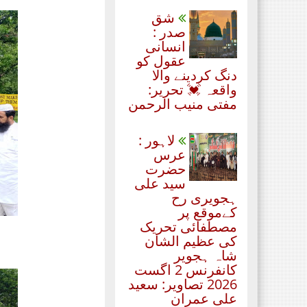
شق
صدر :
انسانی
عقول کو
دنگ کردینے والا
واقعہ 💓 تحریر:
مفتی منیب الرحمن
لاہور :
عرس
حضرت
سید علی
ہجویری رح
کےموقع پر
مصطفائی تحریک
کی عظیم الشان
شاہ ہجویر
کانفرنس 2 اگست
2026 تصاویر: سعید
علی عمران