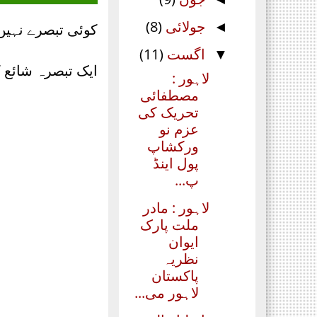
جولائی
(8)
◄
کوئی تبصرے نہیں
اگست
(11)
▼
ایک تبصرہ شائع 
لاہور :
مصطفائی
تحریک کی
عزم نو
ورکشاپ
پول اینڈ
پ...
لاہور : مادر
ملت پارک
ایوان
نظریہ
پاکستان
لاہور می...