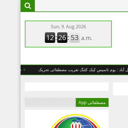
یوم تاسیس کیک کٹنگ تقریب مصطفائی تحریک
چھانگا مانگا : مصطفائ
مصطفائی App
آج کا دور میڈیا کا