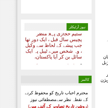
پنجاب شمالی ،مورخہ 13
جولائی 2020 ۔۔۔
بدلتے رنگ ۔۔۔۔ رھے نام
اللہ کا تحریر ۔۔۔ مظہر
سلیم حجازی پہلا منظر
نیوز
آرٹیکلز
پچیس سال قبل ، ایک دور تھا
جب پیشے کے لحاظ سے وکیل
، وہ شخص میرے ٹیبل پہ ایک
سائل بن کر آیا پاکستان،
ان
‏اداریہ۔ روشنی کی
ژنل
کرن. محمد عابد ضیائی
چیف ایڈیٹر ماہنامہ
مصطفائی نیوز کراچی
یژن
کالمز
مصطفائی تحریک
پاکستان اپنےقیام سے
محترم احباب تاریخ کو محفوظ کرنے
لے کر ۔۔۔
کے نقطہ نظر سےمصطفائی نیوز
جناب سعید احمد چشتی
(
روشن تاریخ تصاویر کے آئینے میں
)
ڈویژنل صدر مصطفائی