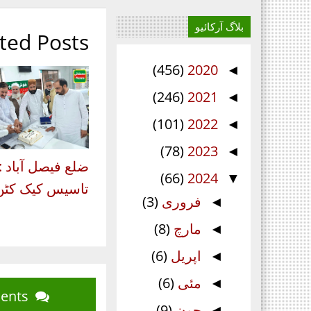
بلاگ آرکائیو
ted Posts
(456)
2020
◄
(246)
2021
◄
(101)
2022
◄
(78)
2023
◄
ضلع فیصل آباد :
(66)
2024
▼
تاسیس کیک کٹن.
فروری
(3)
◄
مارچ
(8)
◄
اپریل
(6)
◄
مئی
(6)
◄
Blog Comments
جون
(9)
◄