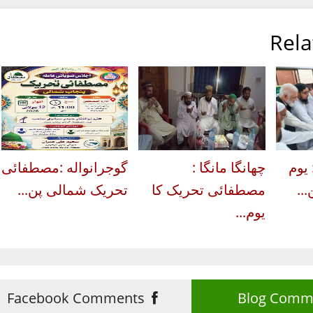
Rela
 یوم
چھانگا مانگا :
گوجرانواله :مصطفائی
..
مصطفائی تحریک کا
تحریک شمالی پن...
یوم...
Facebook Comments