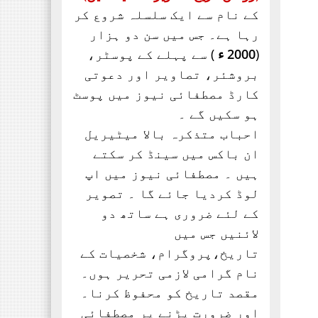
کے نام سے ایک سلسلہ شروع کر
تحریک ساہیوال کی مبارکباد
انجمن طلباء اسلام کی
رہا ہے۔ جس میں سن دو ہزار
موجودہ مرکزی قیادت
(
2000 ء
) سے پہلے کے پوسٹر،
مبارکباد کی مستحق ہے۔ کہ
بروشئر،
تصاویر اور
دعوتی
جنہوں نے حیی علی الفلاح،
کارڈ مصطفائی نیوز میں پوسٹ
ہو سکیں گے ۔
احباب متذکرہ بالا میٹیریل
ان باکس میں سینڈ کر سکتے
ہیں ۔ مصطفائی نیوز میں اپ
لوڈ کردیا جائے گا ۔ تصویر
کے لئے ضروری ہے ساتھ دو
لائنیں جس میں
تاریخ،پروگرام، شخصیات کے
نام گرامی لازمی تحریر ہوں۔
مقصد تاریخ کو محفوظ کرنا۔
اور ضرورت پڑنے پر مصطفائی