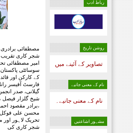
رباط ادب
روشن تاریخ
مصطفائی برادری ،
شجر کاری تقریب
امیر مصطفائی تحر
تصاویر کے آئینے میں
سوسائٹی پاکستان 
کے کارکن اور قائد
فارسٹ آفیسر رانا
نام‌ کے معنی جانیے
گیلانی، صدر انجم
شیخ گلزار فیصل ،
نام‌ کے معنی جانیے۔
،برادر مقصود احم
محسن علی فوکل پ
تحریک لاہور اور م
مشہور اشاعتیں
شجر کاری کی