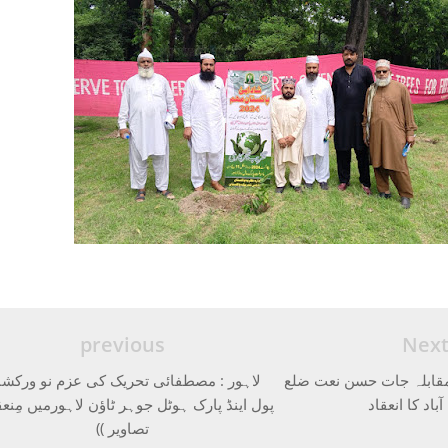
previous
Nex
گ مقابلہ جات حسن نعت ضلع
لاہور : مصطفائی تحریک کی عزم نو ورکش
باد کا انعقاد
پول اینڈ پارک ہوٹل جوہر ٹاؤن لاہورمیں مِنعقد
تصاویر ))