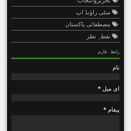
تحریروانتخاب
سٹی راؤنڈ اپ
مصطفائی پاکستان
نقطہِ نظر
رابطہ فارم
نام
ای میل
*
پیغام
*