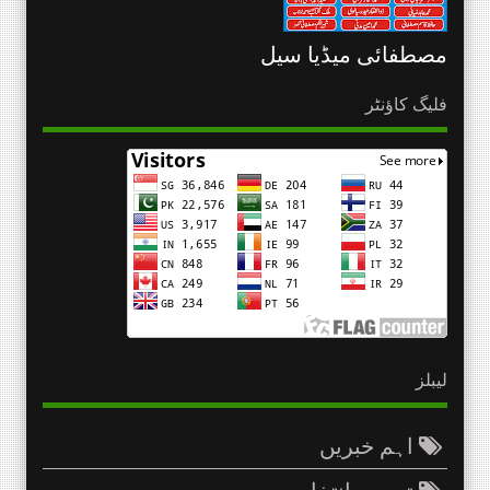
مصطفائی میڈیا سیل
فلیگ کاؤنٹر
لیبلز
اہم خبریں