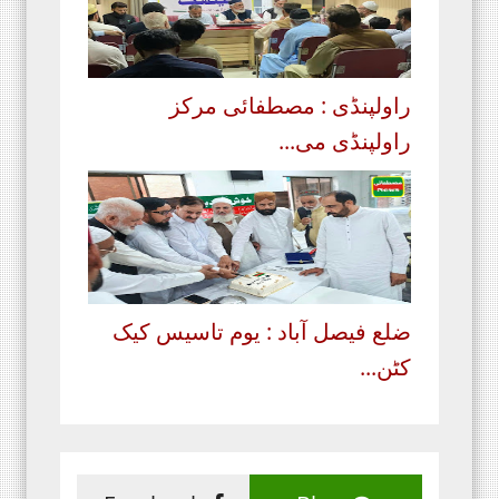
راولپنڈی : مصطفائی مرکز
راولپنڈی می...
ضلع فیصل آباد : یوم تاسیس کیک
کٹن...