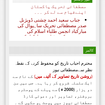
مصطفائی تحریک پاکستان
اپنےقیام سے لے کر ۔۔۔
جناب سعید احمد چشتی ڈویژنل
صدر مصطفائی تحریک ساہیوال کی
مبارکباد انجمن طلباء اسلام کی
موجودہ مرکزی قیادت مبارکباد کی
مستحق ہے۔ کہ جنہوں نے حیی علی
الفلاح،
کالمز
محترم احباب تاریخ کو محفوظ کرنے کے نقطہ
نظر سےمصطفائی نیوز
(
روشن تاریخ تصاویر کے آئینے میں
)
کے نام سے
ایک سلسلہ شروع کر رہا ہے۔ جس میں سن
دو ہزار (
2000 ء
) سے پہلے کے پوسٹر،
بروشئر،
تصاویر اور
دعوتی کارڈ
مصطفائی نیوز میں پوسٹ ہو سکیں گے ۔