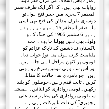
ہمارے پاس اسلاف کی گراں قدر تابندہ
روایات بھی ہیں۔ کہ اگر ایک طرف صفر
المظفر 7ہجری میں خیبر فتح ہوا۔تو
دوسری طرف مدائن کی فتح بھی اسی
ماہ صفر المظفر 16 ہجری میں ہوئی۔
ہمیں 6 ستمبر 1965 کی جنگ کے وہ
ولولے بھی نہیں بھولنا چاہیۓ ۔ جب
پاکستان نے دشمن کے ناپاک عزائم کو
ملیامیٹ کرتے ہوئے منہ توڑ جواب دیا۔
قوموں پر کٹھن مراحل آ ہی جاتے ہیں۔
اور اس سے وہی قومیں سرخ رو ہوتی
ہیں۔ جو پامردی سے حالات کا مقابلہ
کریں ، ثابت قدم رہیں۔حوصلوں کو بلند
رکھیں۔قومی رواداری کو اپنائیں۔ ہمیشہ
سےقومی رواداری کی مظہر سید علی
ہجویری ؒ کی ذات با برکات رہی ہے۔