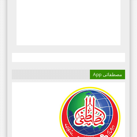
مصطفائی App
آج کا دور میڈیا کا دور ہے۔
اور کسی بھی کاز کے بہترین
نتائج کے لئے اس کی اہمیت سے
انکار نہیں کیا جا سکتا۔سعید
علی عمران مصطفائی تحریک فیصل
آباد ڈویژن ۔