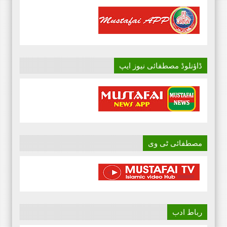
ڈاؤنلوڈ مصطفائی نیوز ایپ
مصطفائی ٹی وی
رباط ادب