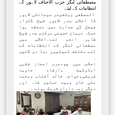
مصطفائی لنگر حزب الاحناف لاہور کے
انتظامات کے لیئے
المصطفی ویلفیئر سوسائٹی لاہور
کا اجلاس صدر لاھور شیخ گلزار
فیصل کی صدارت میں منعقد ہوا
جبکہ مہمان خصوصی مرکزی صدر شیخ
طاہر انجم تھے۔اجلاس میں
مصطفائی لنگر کے انتظامات کے
لئے مختلف کمیٹیوں بنا دی گئیں
۔
اجلاس میں چودھری اعجاز فقہی
ایڈوکیٹ ،ارشاد جاوید
قریشی،خواجہ خالد آفتاب ،محمد
علی خان ،سید تسلیم شاہ اور
دیگر زمہ داران شریک ہوئے ۔