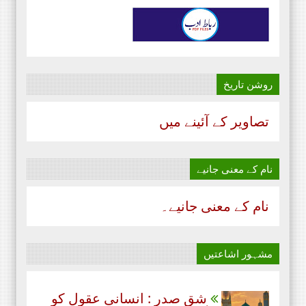
روشن تاریخ
تصاویر کے آئینے میں
نام‌ کے معنی جانیے
نام‌ کے معنی جانیے۔
مشہور اشاعتیں
شق صدر : انسانی عقول کو