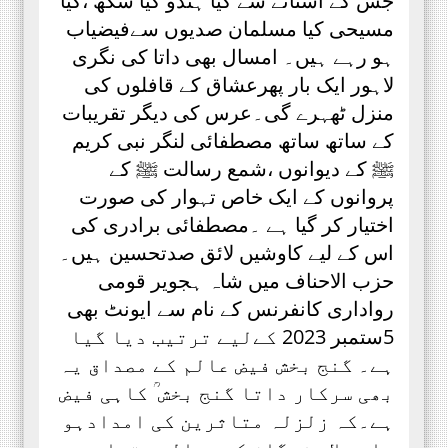
جس کے آستانے سے کیا ہندو کیا سکھ ،کیا
مسیحی کیا مسلمان صدیوں سےفیضیاب
ہو رہے ہیں۔ امسال بھی داتا کی نگری
لاہور ایک بار پھرعشاق کے قافلوں کی
منزل ٹھہرے گی۔عرس کی دیگر تقریبات
کے ساتھ ساتھ مصطفائی لنگر نبی کریم
ﷺ کے دیوانوں ،شمع رسالت ﷺ کے
پروانوں کے ایک خاص تہوار کی صورت
اختیار کر گیا ہے ۔مصطفائی برادری کی
اس کے لیے کاوشیں لائق صدتحسین ہیں۔
حزب الاحناف میں شاہ ہجویر قومی
رواداری کانفرنس کے نام سے ایونٹ بھی
5ستمبر 2023 کےلیے ترتیب دیا گیا
ہے۔ گنج بخش فیض عالم کے مصداق یہ
بھی سرکار داتا گنج بخش ؒ کاہی فیض
ہے۔کہ زلزلہ متاثرین کی امدادہو