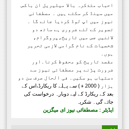
احباب متذکرہ بالا میٹیریل ان باکس
میں سینڈ کر سکتے ہیں ۔ مصطفائی
نیوز میں اپ لوڈ کردیا جائے گا ۔
تصویر کے لئے ضروری ہے ساتھ دو
لائنیں جس میں تاریخ،پروگرام،
شخصیات کے نام گرامی لازمی تحریر
ہوں۔
مقصد تاریخ کو محفوظ کرنا۔اور
ضرورت پڑنے پر مصطفائی نیوز سے
دستیاب ہو سکیں۔ فی الحال صرف
سن دو
ہزار ( 2000 ء ) سے پہلے کا ریکارڈ،
اس کے
بعد کے ریکارڈ کے لیے دوبارہ درخواست کی
جائے گی۔ شکریہ
ایڈیٹر : مصطفائی نیوز ای میگزین