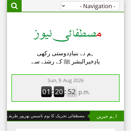
ہم نے بنیادِدوستی رکھی
یادِخیرالبشر ﷺ کے رشتے سے
اہم خبریں
چھانگا مانگا : مصطفائی تحریک کا یوم تاسیس بھرپور طریقے سے منایا گیا