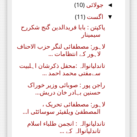
جولائی
(10)
◄
اگست
(11)
▼
پاکپتن : بابا فریدالدین گنج شکررح
سیمینار
لاہور: مصطفائی لنگر حزب الاحناف
لاہور کے انتظامات ...
تاندلیانوالہ :محفل ذکرشان اہلبیت
سےمفتی محمد احمد ...
راجن پور : صوبائی وزیر خوراک
حسنین بہادر خان دریش...
لاہور: مصطفائی تحریک ،
المصطفیٰ ویلفیئر سوسائٹی ا...
تاندلیانوالہ : انجمن طلباء اسلام
تاندلیانوالہ کے ...