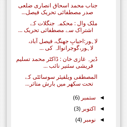
جناب محمد اسحاق انصاری ضلعی
صدر مصطفائی تحریک فیصل...
ملک وال : محکمہ جنگلات کے
اشتراک سے مصطفائی تحریک ...
لاہور:احبابِ جھنگ، فیصل آباد،
لاہور،گوجرانوالہ کی ...
ڈیرہ غازی خان : ڈاکٹر محمد تسلیم
قریشی سئنیر نائب ...
المصطفی ویلفیئر سوسائٹی کے
تحت سکھر میں بارش متاثر...
ستمبر
(6)
◄
اکتوبر
(3)
◄
نومبر
(4)
◄