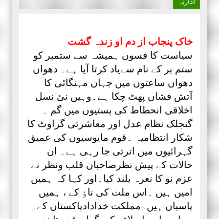
اداریہ
خاک پنجاب از دم او زندہ گشت
سیاست کا فسوں ہمیشہ سے ستمبر کو
ستم بر کے نام سےیاد کرتا آیا ہے۔ دھواں
دھواں ساعتوں میں جہاں مہنگائی کا
آتش فشاں پھٹ چکا ہے۔وہیں نئ نسل
اخلاقی انحطاط کی پستیوں میں گم ۔
گنجلک نظام عدل اور معاشرتی گراوٹ کا
شکار انتظامیہ ۔قوم مایوسیوں کی عمیق
گہرائیوں میں اترتی جا رہی ہے۔ ان
حالات کے پیش نظرصاحبان قلب ونظر نے
عزم نو کا نعرہ بلند کیا۔اور کہا کہ ہمیں
امیں ہیں ۔اس ملت کی ناٶ کے ، ہمیں
پاسباں ہیں۔مملکت خدادادپاکستان کے۔