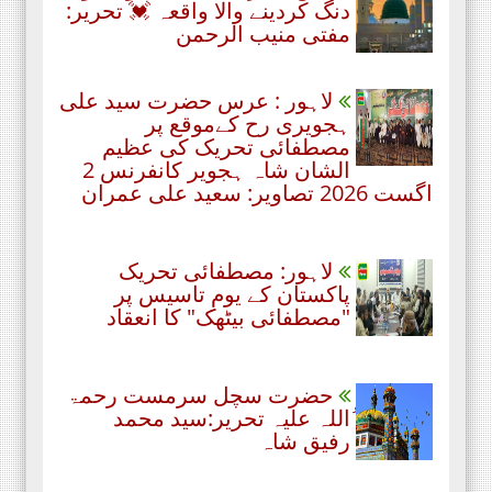
دنگ کردینے والا واقعہ 💓 تحریر:
مفتی منیب الرحمن
لاہور : عرس حضرت سید علی
ہجویری رح کےموقع پر
مصطفائی تحریک کی عظیم
الشان شاہ ہجویر کانفرنس 2
اگست 2026 تصاویر: سعید علی عمران
لاہور: مصطفائی تحریک
پاکستان کے یومِ تاسیس پر
"مصطفائی بیٹھک" کا انعقاد
حضرت سچل سرمست رحمۃ
ُاللہ علیہ تحریر:سید محمد
رفیق شاہ