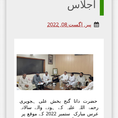
اجلاس
پیر, اگست 08, 2022
حضرت داتا گنج بخش علی ہجویری
رحمۃ اللہ علیہ کے ہونے والے سالانہ
عرس مبارک ستمبر 2022 کے موقع پر