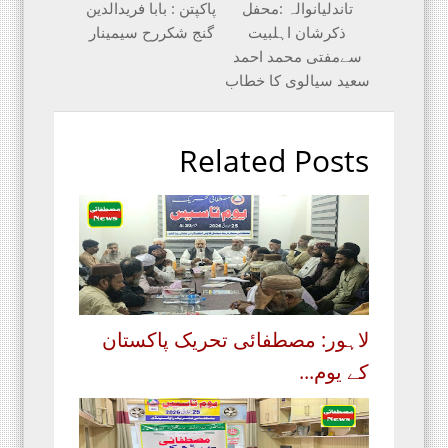
تاندلیانوالہ :محفل
پاکپتن : بابا فریدالدین
ذکرشان اہلبیت
گنج شکررح سیمینار
سےمفتی محمد احمد
سعید سیالوی کا خطاب
Related Posts
لاہور: مصطفائی تحریک پاکستان
کے یوم...