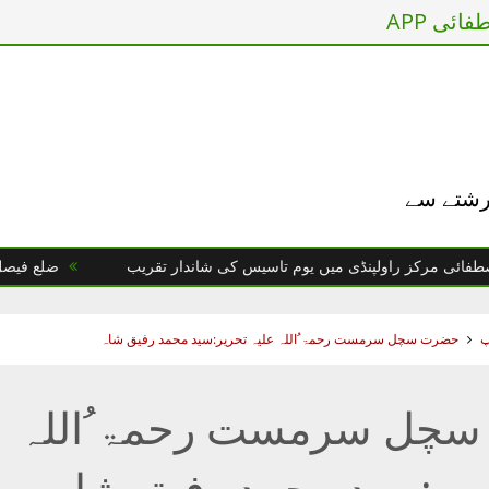
ائی APP
 رشتے سے
رکز راولپنڈی میں یوم تاسیس کی شاندار تقریب
ضلع فیصل آباد : 
پ
حضرت سچل سرمست رحمۃ ُاللہ علیہ تحریر:سید محمد رفیق شاہ
چل سرمست رحمۃ ُاللہ
ریر:سید محمد رفیق شاہ