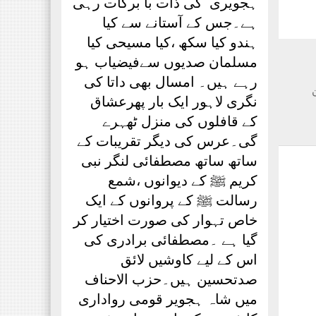
ہجویری ؒ کی ذات با برکات رہی
ہے۔جس کے آستانے سے کیا
ہندو کیا سکھ ،کیا مسیحی کیا
مسلمان صدیوں سےفیضیاب ہو
رہے ہیں۔ امسال بھی داتا کی
نگری لاہور ایک بار پھرعشاق
کے قافلوں کی منزل ٹھہرے
گی۔عرس کی دیگر تقریبات کے
ساتھ ساتھ مصطفائی لنگر نبی
کریم ﷺ کے دیوانوں ،شمع
رسالت ﷺ کے پروانوں کے ایک
خاص تہوار کی صورت اختیار کر
گیا ہے ۔مصطفائی برادری کی
اس کے لیے کاوشیں لائق
صدتحسین ہیں۔حزب الاحناف
میں شاہ ہجویر قومی رواداری