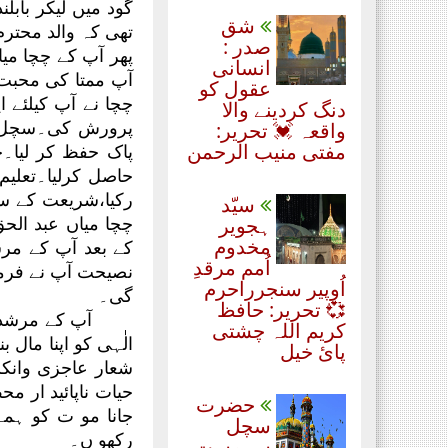
گود میں لیکر باب
شق
تھی کہ والد محترم
صدر :
پھر آپ کے چچا می
انسانی
آپ ممتا کی محبت 
عقول کو
چچا نے آپ کیلئے 
دنگ کردینے والا
پرورش کی۔سچل سر
واقعہ 💓 تحریر:
مفتی منیب الرحمن
پاک حفظ کر لیا۔
حاصل کرلیا۔تعلیم
رکیا،شریعت کے سا
سیّد
چچا میاں عبد الح
ہجویر
مخدوم
کے بعد آپ کے مرش
اُمم مرقدِ
نصیحت آپ نے فرما
اُوپیر سنجرراحرم
گی۔
💞 تحریر: حافظ
آپ کے مرشد ن
کریم اللہ چشتی
الٰہی کو اپنا مال 
پائ خیل
شعار عاجزی وانکسا
حیات ناپائید ار 
حضرت
جانا مو ت کو ہمہ
سچل
رکھو ں۔
سرمست