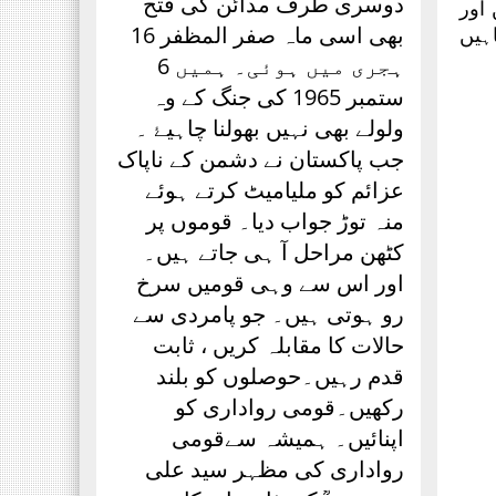
دوسری طرف مدائن کی فتح
اور
بھی اسی ماہ صفر المظفر 16
ہیں
ہجری میں ہوئی۔ ہمیں 6
ستمبر 1965 کی جنگ کے وہ
ولولے بھی نہیں بھولنا چاہیۓ ۔
جب پاکستان نے دشمن کے ناپاک
عزائم کو ملیامیٹ کرتے ہوئے
منہ توڑ جواب دیا۔ قوموں پر
کٹھن مراحل آ ہی جاتے ہیں۔
اور اس سے وہی قومیں سرخ
رو ہوتی ہیں۔ جو پامردی سے
حالات کا مقابلہ کریں ، ثابت
قدم رہیں۔حوصلوں کو بلند
رکھیں۔قومی رواداری کو
اپنائیں۔ ہمیشہ سےقومی
رواداری کی مظہر سید علی