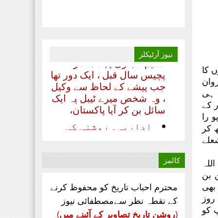
جولائی 2020 ۔۔۔
بدلتے رنگ ۔۔۔۔ رھے نام
اللہ کا تحریر ۔۔۔ مظہر
سلیم حجازی پہلا منظر
نیوز
آرٹیکلز
پچیس سال قبل ، ایک دور تھا
 کا
جب پیشے کے لحاظ سے وکیل
وان
، وہ شخص میرے ٹیبل پہ ایک
 ہی
سائل بن کر آیا پاکستان،
1ء میں خیر پور کے
‏اداریہ۔ روشنی کی
 را
کرن. محمد عابد ضیائی
 کر
چیف ایڈیٹر ماہنامہ
علے
مصطفائی نیوز کراچی
مصطفائی تحریک
کالمز
للہ
پاکستان اپنےقیام سے
 بن
لے کر ۔۔۔
 بھی
محترم احباب تاریخ کو محفوظ کرنے
روز
جناب سعید احمد چشتی
کے نقطہ نظر سےمصطفائی نیوز
 کو
ڈویژنل صدر مصطفائی
(
روشن تاریخ تصاویر کے آئینے میں
)