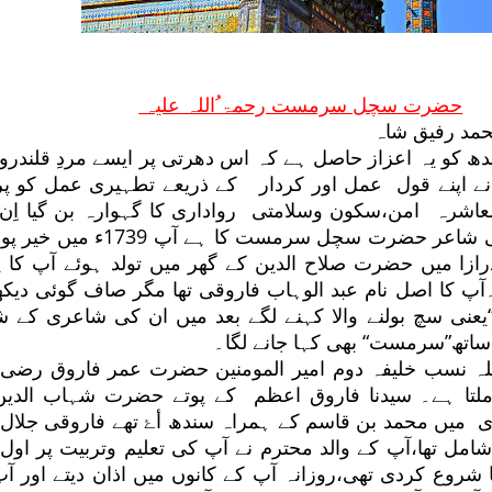
حضرت سچل سرمست رحمۃ ُاللہ علیہ
حمد رفیق شاہ
ھ کو یہ اعزاز حاصل ہے کہ اس دھرتی پر ایسے مردِ قلندروں
نے اپنے قول عمل اور کردار کے ذریعے تطہیری عمل کو پر
اشرہ امن،سکون وسلامتی رواداری کا گہوارہ بن گیا اِن
میں ایک نام صوفی شاعر حضرت سچل سرمست کا ہے آپ 739
ازا میں حضرت صلاح الدین کے گھر میں تولد ہوئے آپ کا پو
۔آپ کا اصل نام عبد الوہاب فاروقی تھا مگر صاف گوئی دیکھ
عنی سچ بولنے والا کہنے لگے بعد میں ان کی شاعری کے ش
اتھ”سرمست“ بھی کہا جانے لگا۔
ہ نسب خلیفہ دوم امیر المومنین حضرت عمر فاروق رضی ا
املتا ہے۔ سیدنا فاروق اعظم کے پوتے حضرت شہاب الدین
زیر 93 ھجری میں محمد بن قاسم کے ہمراہ سندھ أۓ تھے فاروقی جلال
امل تھا،آپ کے والد محترم نے آپ کی تعلیم وتربیت پر اول 
 شروع کردی تھی،روزانہ آپ کے کانوں میں اذان دیتے اور آپ