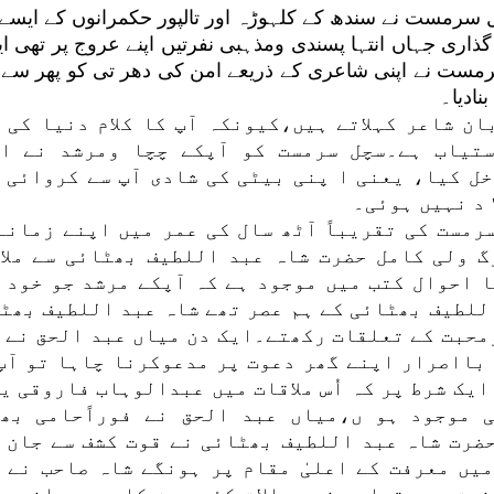
مست نے سندھ کے کلہوڑہ اور تالپور حکمرانوں کے ایسے 
گذاری جہاں انتہا پسندی ومذہبی نفرتیں اپنے عروج پر تھی 
ست نے اپنی شاعری کے ذریعے امن کی دھر تی کو پھر سے 
نادیا۔
ن شاعر کہلاتے ہیں،کیونکہ آپ کا کلام دنیا کی 
تیاب ہے۔سچل سرمست کو آپکے چچا ومرشد نے ا
ل کیا، یعنی ا پنی بیٹی کی شادی آپ سے کروائی 
 د نہیں ہوئی۔
رمست کی تقریباً آٹھ سال کی عمر میں اپنے زمانے
گ ولی کامل حضرت شاہ عبد اللطیف بھٹائی سے ملا
ا احوال کتب میں موجود ہے کہ آپکے مرشد جو خود 
للطیف بھٹائی کے ہم عصر تھے شاہ عبد اللطیف بھٹ
محبت کے تعلقات رکھتے۔ایک دن میاں عبد الحق نے 
بااصرار اپنے گھر دعوت پر مدعوکرنا چاہا تو آپ
ایک شرط پر کہ اُس ملاقات میں عبدالوہاب فاروقی ی
 موجود ہو ں،میاں عبد الحق نے فوراًحامی بھ
حضرت شاہ عبد اللطیف بھٹائی نے قوت کشف سے جان 
یں معرفت کے اعلیٰ مقام پر ہونگے شاہ صاحب نے 
یت سے متعلق چند سوالات کئے۔ جن کا مدبررانہ ج