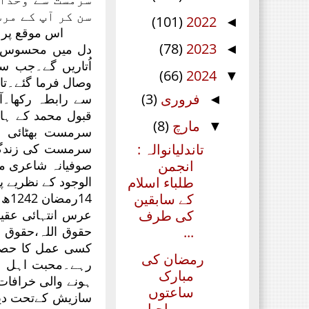
سن کر آپ کے مر
(101)
2022
◄
اس موقع پر 
(78)
2023
دل میں محسوس ک
◄
(66)
2024
▼
وصال فرما گئے۔ت
فروری
(3)
سے رابطہ رکھا۔
◄
قبول محمد کے ہا
مارچ
(8)
▼
سرمست بھٹائی س
تاندلیانوالہ :
سرمست کی زندگیو
انجمن
صوفیانہ شاعری می
طلباء اسلام
الوجود کے نظریے پ
کے سابقین
کی طرف
عرس انتہائی عقی
...
حقوق اللہ،حقوق 
کسی عمل کا حصہ ب
رمضان کی
رہے۔محبت اہل بیت
مبارک
ہونے والی خرافا
ساعتوں
سازیش کےتحت دین 
میں احباب