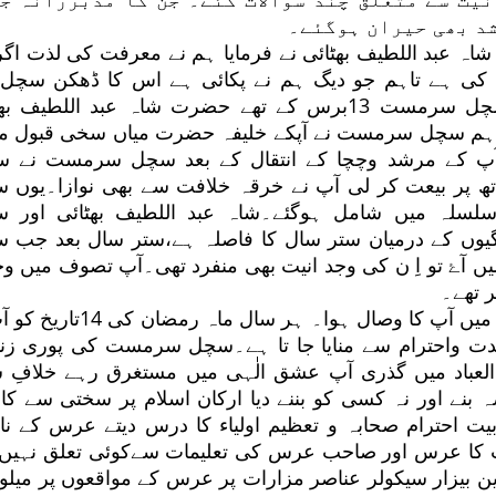
شد بھی حیران ہوگئے۔
شاہ عبد اللطیف بھٹائی نے فرمایا ہم نے معرفت کی لذت اگر
ی ہے تاہم جو دیگ ہم نے پکائی ہے اس کا ڈھکن سچل
اُتاریں گے۔جب سچل سرمست 13برس کے تھے حضرت شاہ عبد اللطیف 
اہم سچل سرمست نے آپکے خلیفہ حضرت میاں سخی قبول م
آپ کے مرشد وچچا کے انتقال کے بعد سچل سرمست نے 
تھ پر بیعت کر لی آپ نے خرقہ خلافت سے بھی نوازا۔یوں 
لسلہ میں شامل ہوگئے۔شاہ عبد اللطیف بھٹائی اور 
ں کے درمیان ستر سال کا فاصلہ ہے،ستر سال بعد جب 
ں آۓ تو اِ ن کی وجد انیت بھی منفرد تھی۔آپ تصوف میں و
ر تھے۔
14رمضان 1242ھ میں آپ کا وصال ہوا۔ ہر سال ماہ رمض
دت واحترام سے منایا جا تا ہے۔سچل سرمست کی پوری زن
العباد میں گذری آپ عشق الٰہی میں مستغرق رہے خلافِ 
نے اور نہ کسی کو بننے دیا ارکان اسلام پر سختی سے کا ر
 احترام صحابہ و تعظیم اولیاء کا درس دیتے عرس کے نام
ت کا عرس اور صاحب عرس کی تعلیمات سےکوئی تعلق نہیں 
بیزار سیکولر عناصر مزارات پر عرس کے مواقعوں پر میلوں