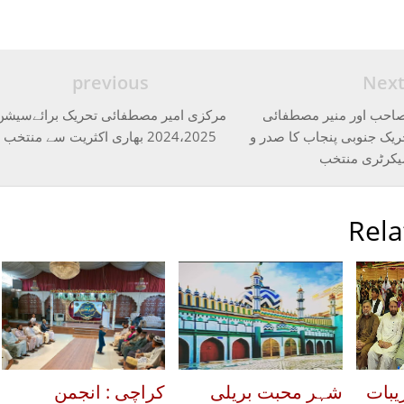
previous
Nex
صاحب اور منیر مصطفائی
مرکزی امیر مصطفائی تحریک برائےسیشن
ک جنوبی پنجاب کا صدر و
2024،2025 بھاری اکثریت سے منتخب
کرٹری منتخب
Rela
یبات
شہر محبت بریلی
کراچی : انجمن