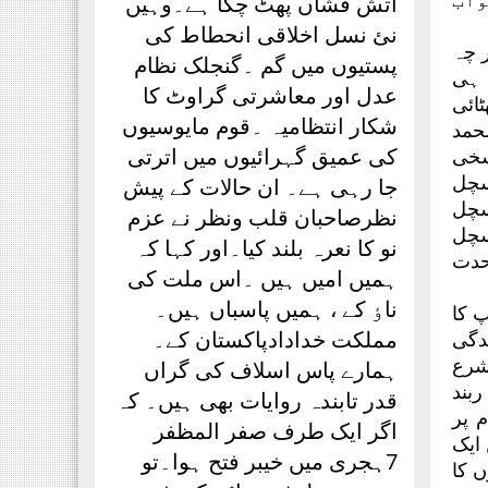
آتش فشاں پھٹ چکا ہے۔وہیں
نئ نسل اخلاقی انحطاط کی
 چہ
پستیوں میں گم ۔گنجلک نظام
 ہی
عدل اور معاشرتی گراوٹ کا
بھٹائی
شکار انتظامیہ ۔قوم مایوسیوں
حمد
کی عمیق گہرائیوں میں اترتی
سخی
سچل
جا رہی ہے۔ ان حالات کے پیش
سچل
نظرصاحبان قلب ونظر نے عزم
سچل
نو کا نعرہ بلند کیا۔اور کہا کہ
حدت
ہمیں امیں ہیں ۔اس ملت کی
ناٶ کے ، ہمیں پاسباں ہیں۔
ان کی 14تاریخ کو آپ کا
مملکت خدادادپاکستان کے۔
دگی
شرع
ہمارے پاس اسلاف کی گراں
بند
قدر تابندہ روایات بھی ہیں۔ کہ
 پر
اگر ایک طرف صفر المظفر
ایک
7ہجری میں خیبر فتح ہوا۔تو
 کا