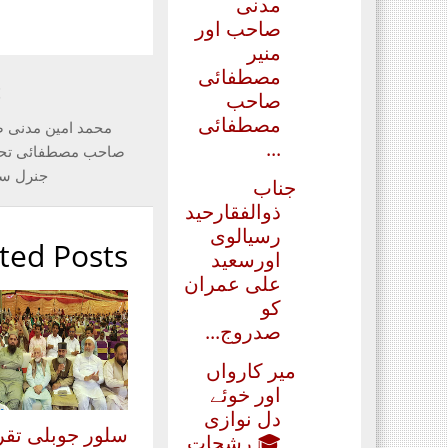
مدنی
صاحب اور
منیر
مصطفائی
t
صاحب
مصطفائی
محمد امین مدنی 
...
صاحب مصطفائی تحری
جنرل سی
جناب
ذوالفقارحید
رسیالوی
ted Posts
اورسعید
علی عمران
کو
صدروج...
میر کارواں
اور خوئے
دل نوازی
سلور جوبلی تقر
🎓 رشحات