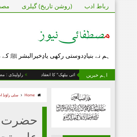
رباط ادب
(روشن تاریخ) گیلری
مصطف
ہم نے بنیادِدوستی رکھی یادِخیرالبشر ﷺ کے
اہم خبریں
ے یومِ تاسیس پر "مصطفائی بیٹھک" کا انعقاد
راولپنڈی : مصطفائی م
Home
سٹی راؤنڈ ا
حضرت س
علیہ تح