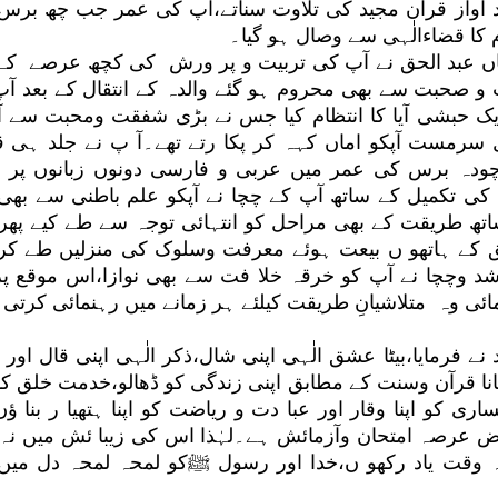
لند آواز قرآن مجید کی تلاوت سناتے،آپ کی عمر جب چھ برس
 کا قضاءالٰہی سے وصال ہو گیا۔
اں عبد الحق نے آپ کی تربیت و پر ورش کی کچھ عرصے کے 
و صحبت سے بھی محروم ہو گئے والدہ کے انتقال کے بعد آپ
ایک حبشی آیا کا انتظام کیا جس نے بڑی شفقت ومحبت سے آ
مست آپکو اماں کہہ کر پکا رتے تھے۔آ پ نے جلد ہی ق
چودہ برس کی عمر میں عربی و فارسی دونوں زبانوں پر ع
 کی تکمیل کے ساتھ آپ کے چچا نے آپکو علم باطنی سے بھی 
تھ طریقت کے بھی مراحل کو انتہائی توجہ سے طے کیے پھر ا
ق کے ہاتھو ں بیعت ہوئے معرفت وسلوک کی منزلیں طے کرو
د وچچا نے آپ کو خرقہ خلا فت سے بھی نوازا،اس موقع پر
ئی وہ متلاشیانِ طریقت کیلئے ہر زمانے میں رہنمائی کرتی 
ے فرمایا،بیٹا عشق الٰہی اپنی شال،ذکر الٰہی اپنی قال اور
بنانا قرآن وسنت کے مطابق اپنی زندگی کو ڈھالو،خدمت خلق کو 
ری کو اپنا وقار اور عبا دت و ریاضت کو اپنا ہتھیا ر بنا ؤ
محض عرصہ امتحان وآزمائش ہے۔لہٰذا اس کی زیبا ئش میں نہ 
 وقت یاد رکھو ں،خدا اور رسول ﷺکو لمحہ لمحہ دل میں آ