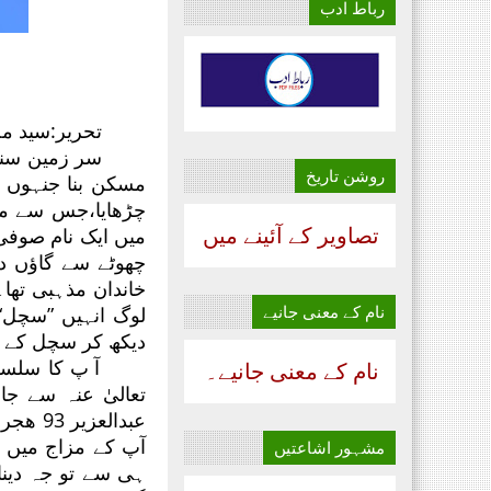
رباط ادب
تحریر:سید م
سر زمین سند
روشن تاریخ
مسکن بنا جنہوں 
چڑھایا،جس سے مع
تصاویر کے آئینے میں
چھوٹے سے گاؤں در
خاندان مذہبی تھا
نام‌ کے معنی جانیے
لوگ انہیں ”سچل“ی
دیکھ کر سچل کے س
آ پ کا سلسل
نام‌ کے معنی جانیے۔
تعالیٰ عنہ سے ج
عبدالع
آپ کے مزاج میں ش
مشہور اشاعتیں
ہی سے تو جہ دینا