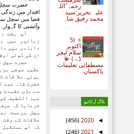
حضرت سچل سر
رحمۃ ُاللہ
علیہ تحریر:سید
اقتدار میں زندگی 
محمد رفیق شاہ
فضا میں سچل سرم
وآئشتی کا گہوارہ ب
آپ ہفت زبا
(5
زبانوں میں دس
اکتوبر
دامادی میں داخ
سلام ٹیچر
ان کی کوئی اولا
ڈے ) 💫
حضرت سچل س
مصطفائی تعلیمات
عظیم صوفی بزر
پاکستان
ہوئی۔ملا قات ک
حضرت شاہ عبد ا
سے بڑی عقیدت و
عبد اللطیف کو 
بلاگ آرکائیو
فرمایا کہ صرف 
سچل سرمست بھی
ملاقات کے وقت 
(456)
2020
◄
کہ آپ مستقبل م
(246)
2021
◄
سرمست سے وحدان