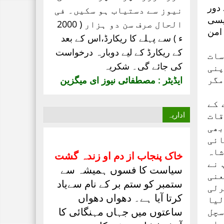
دور
نیوز سے دستیاب ہو سکیں۔ فی
ایسی
الحال صرف
سن دو ہزار ( 2000
امن
ء ) سے پہلے کا ریکارڈ،
اس کے بعد
کے ریکارڈ کے لیے دوبارہ درخواست
سات
کی جائے گی۔ شکریہ
پنی
مگر
ایڈیٹر : مصطفائی نیوز ای میگزین
 کے
قات
اداریہ
بھی
ائی
شاہ
خاک پنجاب از دم او زندہ گشت
 نے
سیاست کا فسوں ہمیشہ سے
عنی
ستمبر کو ستم بر کے نام سےیاد
رلی
کرتا آیا ہے۔ دھواں دھواں
لیا
ساعتوں میں جہاں مہنگائی کا
سچل
واب