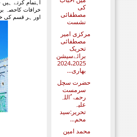
اہتمام کرتے ہیں
کی
خرافات کاحصہ بن
مصطفائی
اور ہر قسم کی خ
نشست
مرکزی امیر
مصطفائی
تحریک
برائےسیشن
2024،2025
بھاری...
حضرت سچل
سرمست
رحمۃ ُاللہ
علیہ
تحریر:سید
محم...
محمد امین