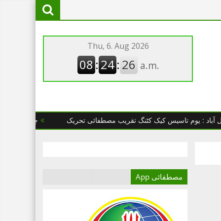
یوم تاسیس کیک کٹنگ تقریب مصطفائی تحریک
چھانگا مانگا : مصطفائ
مصطفائی App
آج کا دور میڈیا کا