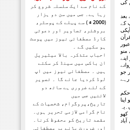
 کی
تحریک ساہیوال کی مبارکباد
کے نام سے ایک سلسلہ شروع کر
انجمن طلباء اسلام کی
رہا ہے۔ جس میں سن دو ہزار
بعد
موجودہ مرکزی قیادت
(
2000 ء
) سے پہلے کے پوسٹر،
 کے
مبارکباد کی مستحق ہے۔ کہ
پکی
بروشئر،
تصاویر اور
دعوتی
جنہوں نے حیی علی الفلاح،
رآن
کارڈ مصطفائی نیوز میں پوسٹ
بور
ہو سکیں گے ۔
منو
احباب متذکرہ بالا میٹیریل
پنے
ان باکس میں سینڈ کر سکتے
انے
ہیں ۔ مصطفائی نیوز میں اپ
 جو
رہے
لوڈ کردیا جائے گا ۔ تصویر
کے لئے ضروری ہے ساتھ دو
 حکم
لائنیں جس میں
اپنا
تاریخ،پروگرام، شخصیات کے
ں۔یہ
نام گرامی لازمی تحریر ہوں۔
کھو
مقصد تاریخ کو محفوظ کرنا۔
باد
اور ضرورت پڑنے پر مصطفائی