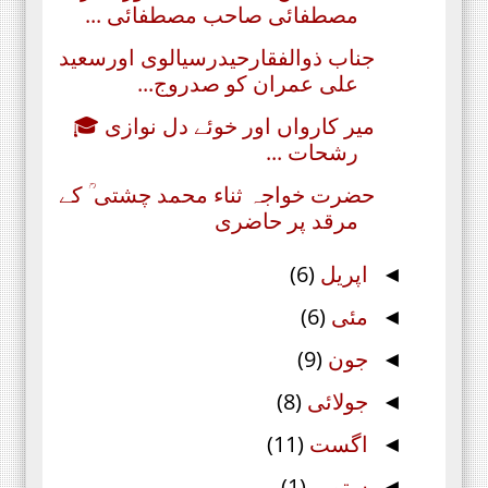
مصطفائی صاحب مصطفائی ...
جناب ذوالفقارحیدرسیالوی اورسعید
علی عمران کو صدروج...
میر کارواں اور خوئے دل نوازی 🎓
رشحات ...
حضرت خواجہ ثناء محمد چشتی ؒ کے
مرقد پر حاضری
اپریل
(6)
◄
مئی
(6)
◄
جون
(9)
◄
جولائی
(8)
◄
اگست
(11)
◄
ستمبر
(1)
◄