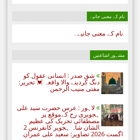
نام‌ کے معنی جانیے
نام‌ کے معنی جانیے۔
مشہور اشاعتیں
شق صدر : انسانی عقول کو
دنگ کردینے والا واقعہ 💓 تحریر:
مفتی منیب الرحمن
لاہور : عرس حضرت سید علی
ہجویری رح کےموقع پر
مصطفائی تحریک کی عظیم
الشان شاہ ہجویر کانفرنس 2
اگست 2026 تصاویر: سعید علی عمران