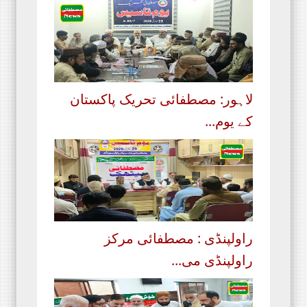
لاہور: مصطفائی تحریک پاکستان
کے یوم...
راولپنڈی : مصطفائی مرکز
راولپنڈی می...