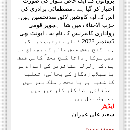
پروانوں کے ایک خاص تہوار کی صورت
اختیار کر گیا ہے ۔مصطفائی برادری کی
اس کے لیے کاوشیں لائق صدتحسین ہیں۔
حزب الاحناف میں شاہ ہجویر قومی
رواداری کانفرنس کے نام سے ایونٹ بھی
5ستمبر 2023 کےلیے ترتیب دیا گیا
ہے۔ گنج بخش فیض عالم کے مصداق یہ
بھی سرکار داتا گنج بخش ؒ کاہی فیض
ہے۔کہ زلزلہ متاثرین کی امدادہو
یا سیلاب زدگان کی بحالی، تعلیم
کا شعبہ ہو یا صحت ، ملک بھر میں
مصطفائی رضا کار کار خیر میں
مصروف عمل ہیں۔
ایڈیٹر
سعید علی عمران