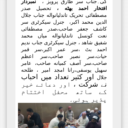
کی۔
جناب سر طارق پرویز ،
نمبردار
افتخار احمد بھٹه ،
تحصیل صدر
مصطفائی تحریک تاندلیانواله جناب جلال
الدین محمد اکبر، جنرل سیکرٹری سر
کاشف جعفر صاحب،صدر مصطفائی
نعت کونسل
تاندلیانواله
میاں محمد
شفیق شاهد ، جنرل سیکرٹری جناب ندیم
احمد بٹ ،سر عمر اکبر،سر قمر
حیات،سر نصیر صاحب،سر اعظم
صاحب،سر آصف کمیانه صاحب، عامر
سهیل یوسفی،
رانا امجد امیر ، طلحه
اور کثیر تعداد میں احباب
جلال
نے شرکت
،
اور
دعائے خیر
کے ساتھ
محفل
اختتام
پذیر ہو
ئی
۔