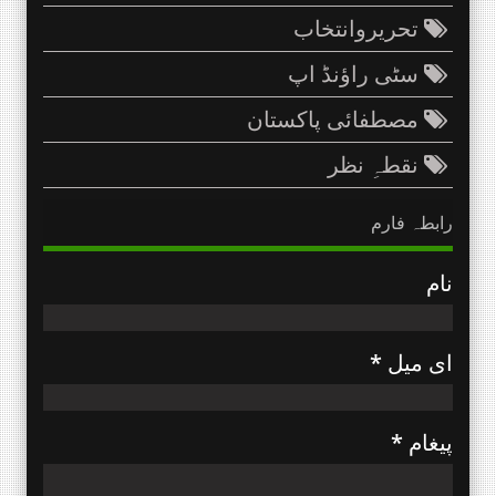
تحریروانتخاب
سٹی راؤنڈ اپ
مصطفائی پاکستان
نقطہِ نظر
رابطہ فارم
نام
ای میل
*
پیغام
*