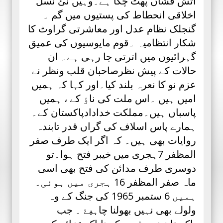
آتش فشاں پھٹ چکا ہے۔وہیں نئ نسل
اخلاقی انحطاط کی پستیوں میں گم ۔
گنجلک نظام عدل اور معاشرتی گراوٹ کا
شکار انتظامیہ ۔قوم مایوسیوں کی عمیق
گہرائیوں میں اترتی جا رہی ہے۔ ان
حالات کے پیش نظرصاحبان قلب ونظر نے
عزم نو کا نعرہ بلند کیا۔اور کہا کہ ہمیں
امیں ہیں ۔اس ملت کی ناٶ کے ، ہمیں
پاسباں ہیں۔مملکت خدادادپاکستان کے۔
ہمارے پاس اسلاف کی گراں قدر تابندہ
روایات بھی ہیں۔ کہ اگر ایک طرف صفر
المظفر 7ہجری میں خیبر فتح ہوا۔تو
دوسری طرف مدائن کی فتح بھی اسی
ماہ صفر المظفر 16 ہجری میں ہوئی۔
ہمیں 6 ستمبر 1965 کی جنگ کے وہ
ولولے بھی نہیں بھولنا چاہیۓ ۔ جب