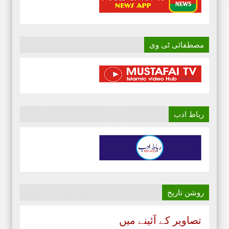
مصطفائی ٹی وی
رباط ادب
روشن تاریخ
تصاویر کے آئینے میں