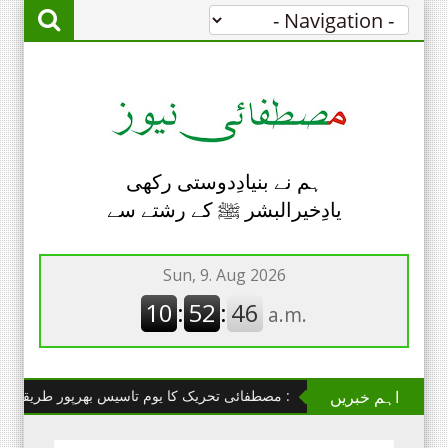
ہم نے بنیادِدوستی رکھی
یادِخیرالبشر ﷺ کے رشتے سے
اہم خبریں
چھانگا مانگا : مصطفائی تحریک کا یوم تاسیس بھرپور طریقے سے منایا گی