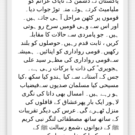
پاکستان نے دشمن کے ناپاک عزائم کو
ملیامیٹ کرتے ہوئے منہ توڑ جواب دیا۔
قوموں پر کٹھن مراحل آ ہی جاتے ہیں۔
اور اس سے وہی قومیں سرخ رو ہوتی
ہیں۔ جو پامردی سے حالات کا مقابلہ
کریں ، ثابت قدم رہیں۔حوصلوں کو بلند
رکھیں۔قومی رواداری کو اپنائیں۔ ہمیشہ
سےقومی رواداری کی مظہر سید علی
ہجویری ؒ کی ذات با برکات رہی ہے۔
جس کے آستانے سے کیا ہندو کیا سکھ ،کیا
مسیحی کیا مسلمان صدیوں سےفیضیاب
ہو رہے ہیں۔ امسال بھی داتا کی نگری
لاہور ایک بار پھرعشاق کے قافلوں کی
منزل ٹھہرے گی۔عرس کی دیگر تقریبات
کے ساتھ ساتھ مصطفائی لنگر نبی کریم
ﷺ کے دیوانوں ،شمع رسالت ﷺ کے