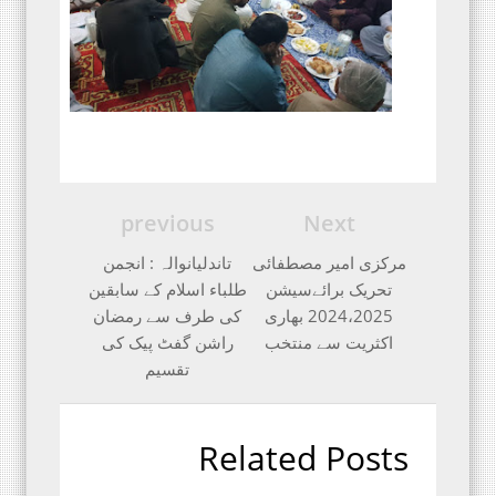
previous
Next
مرکزی امیر مصطفائی
تاندلیانوالہ : انجمن
تحریک برائےسیشن
طلباء اسلام کے سابقین
2024،2025 بھاری
کی طرف سے رمضان
اکثریت سے منتخب
راشن گفٹ پیک کی
تقسیم
Related Posts