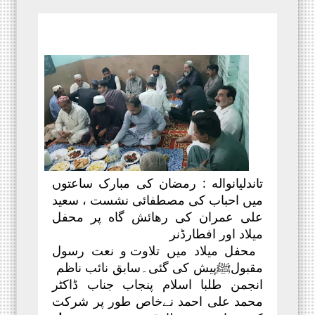
تاندلیانواله :
رمضان کی مبارک ساعتوں
میں احباب کی
مصطفائی
نشست ،
سعید
علی عمران کی رهائش گاه پر محفل
میلاد اور افطار
ڈنر
محفل میلاد
میں
تلاوت و نعت رسول
مقبولﷺ
پیش کی گئی۔
سابق نائب ناظم
انجمن طلبا اسلام پنجاب جناب ڈاکٹر
محمد علی احمد
نے
خاص طور پر شرکت