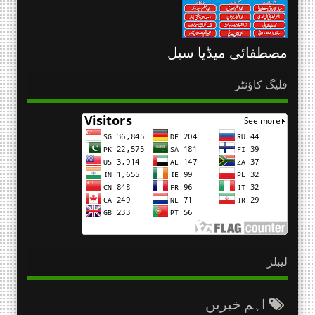
مصطفائی میڈیا سیل
فلیگ کاؤنٹر
لیبلز
اہم خبریں