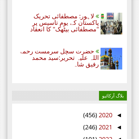
لاہور: مصطفائی تحریک
پاکستان کے یومِ تاسیس پر
"مصطفائی بیٹھک" کا انعقاد
حضرت سچل سرمست رحمۃ
ُاللہ علیہ تحریر:سید محمد
رفیق شاہ
بلاگ آرکائیو
(456)
2020
◄
(246)
2021
◄