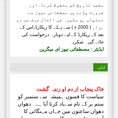
مقصد تاریخ کو محفوظ کرنا۔اور
ضرورت پڑنے پر مصطفائی نیوز سے
دستیاب ہو سکیں۔ فی الحال صرف
سن دو
ہزار ( 2000 ء ) سے پہلے کا ریکارڈ،
اس کے
بعد کے ریکارڈ کے لیے دوبارہ درخواست کی
جائے گی۔ شکریہ
ایڈیٹر : مصطفائی نیوز ای میگزین
اداریہ
خاک پنجاب از دم او زندہ گشت
سیاست کا فسوں ہمیشہ سے ستمبر کو
ستم بر کے نام سےیاد کرتا آیا ہے۔ دھواں
دھواں ساعتوں میں جہاں مہنگائی کا