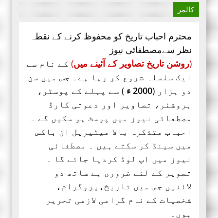
کالمز
محترم احباب تاریخ کو محفوظ کرنے کے نقطہ
نظر سےمصطفائی نیوز
(
روشن تاریخ تصاویر کے آئینے میں
)
کے نام سے
ایک سلسلہ شروع کر رہا ہے۔ جس میں سن
دو ہزار (
2000 ء
) سے پہلے کے پوسٹر،
بروشئر،
تصاویر اور
دعوتی کارڈ
مصطفائی نیوز میں پوسٹ ہو سکیں گے ۔
احباب متذکرہ بالا میٹیریل ان باکس
میں سینڈ کر سکتے ہیں ۔ مصطفائی
نیوز میں اپ لوڈ کردیا جائے گا ۔
تصویر کے لئے ضروری ہے ساتھ دو
لائنیں جس میں تاریخ،پروگرام،
شخصیات کے نام گرامی لازمی تحریر
ہوں۔