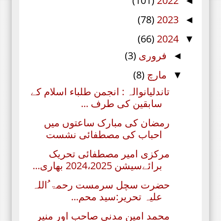
(101)
2022
◄
(78)
2023
◄
(66)
2024
▼
فروری
(3)
◄
مارچ
(8)
▼
تاندلیانوالہ : انجمن طلباء اسلام کے
سابقین کی طرف ...
رمضان کی مبارک ساعتوں میں
احباب کی مصطفائی نشست
مرکزی امیر مصطفائی تحریک
برائےسیشن 2024،2025 بھاری...
حضرت سچل سرمست رحمۃ ُاللہ
علیہ تحریر:سید محم...
محمد امین مدنی صاحب اور منیر