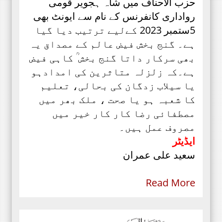
حزب الاحناف میں شاہ ہجویر قومی
رواداری کانفرنس کے نام سے ایونٹ بھی
5ستمبر 2023 کےلیے ترتیب دیا گیا
ہے۔ گنج بخش فیض عالم کے مصداق یہ
بھی سرکار داتا گنج بخش ؒ کاہی فیض
ہے۔کہ زلزلہ متاثرین کی امدادہو
یا سیلاب زدگان کی بحالی، تعلیم
کا شعبہ ہو یا صحت ، ملک بھر میں
مصطفائی رضا کار کار خیر میں
مصروف عمل ہیں۔
ایڈیٹر
سعید علی عمران
Read More