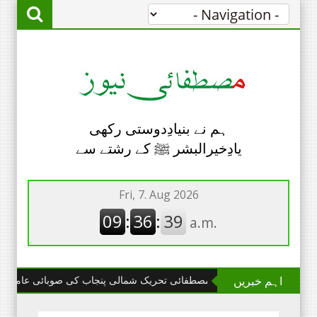
ہم نے بنیادِدوستی رکھی
یادِخیرالبشر ﷺ کے رشتے سے
اہم خبریں
وجرانواله :مصطفائی تحریک شمالی پنجاب کی صوبائی عامله کا چھٹا اجلاس