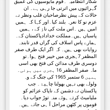
شکار انتظامیہ ۔قوم مایوسیوں کی عمیق
گہرائیوں میں اترتی جا رہی ہے۔ ان
حالات کے پیش نظرصاحبان قلب ونظر نے
عزم نو کا نعرہ بلند کیا۔اور کہا کہ ہمیں
امیں ہیں ۔اس ملت کی ناٶ کے ، ہمیں
پاسباں ہیں۔مملکت خدادادپاکستان کے۔
ہمارے پاس اسلاف کی گراں قدر تابندہ
روایات بھی ہیں۔ کہ اگر ایک طرف صفر
المظفر 7ہجری میں خیبر فتح ہوا۔تو
دوسری طرف مدائن کی فتح بھی اسی
ماہ صفر المظفر 16 ہجری میں ہوئی۔
ہمیں 6 ستمبر 1965 کی جنگ کے وہ
ولولے بھی نہیں بھولنا چاہیۓ ۔ جب
پاکستان نے دشمن کے ناپاک عزائم کو
ملیامیٹ کرتے ہوئے منہ توڑ جواب دیا۔
قوموں پر کٹھن مراحل آ ہی جاتے ہیں۔