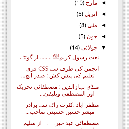
مارچ
(10)
◄
اپریل
(5)
◄
مئی
(8)
◄
جون
(5)
◄
جولائی
(14)
▼
نعت رسولِ کریمﷺ ........ از گوئٹے
انجمن کی طرف سے CSS فری
تعلیم کی پیش کش : صدر انج...
منڈی بہاٶالدین : مصطفائی تحریک
اور المصطفٰی ویلیفئ...
مظفر آباد :کثرت رائے سے برادر
مبشر حسین حسینی صاحب...
مصطفائی عید خیر۔۔۔۔از سلیم