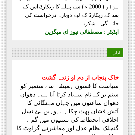
مصطفائی تحریک پاکستان
ہزار ( 2000 ء ) سے پہلے کا ریکارڈ،
اس کے
اپنےقیام سے لے کر ۔۔۔
بعد کے ریکارڈ کے لیے دوبارہ درخواست کی
جناب سعید احمد چشتی ڈویژنل
جائے گی۔ شکریہ
صدر مصطفائی تحریک ساہیوال کی
ایڈیٹر : مصطفائی نیوز ای میگزین
مبارکباد انجمن طلباء اسلام کی
موجودہ مرکزی قیادت مبارکباد کی
مستحق ہے۔ کہ جنہوں نے حیی علی
اداریہ
الفلاح،
خاک پنجاب از دم او زندہ گشت
سیاست کا فسوں ہمیشہ سے ستمبر کو
ستم بر کے نام سےیاد کرتا آیا ہے۔ دھواں
دھواں ساعتوں میں جہاں مہنگائی کا
آتش فشاں پھٹ چکا ہے۔وہیں نئ نسل
اخلاقی انحطاط کی پستیوں میں گم ۔
گنجلک نظام عدل اور معاشرتی گراوٹ کا