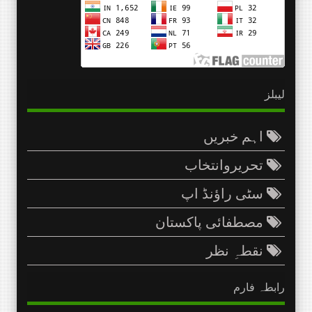
لیبلز
اہم خبریں
تحریروانتخاب
سٹی راؤنڈ اپ
مصطفائی پاکستان
نقطہِ نظر
رابطہ فارم