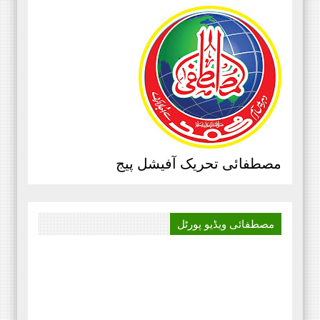
مصطفائی تحریک آفیشل پیج
مصطفائی ویڈیو
پورٹل