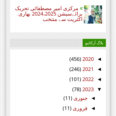
مرکزی امیر مصطفائی تحریک
برائےسیشن 2024،2025 بھاری
اکثریت سے منتخب
بلاگ آرکائیو
(456)
2020
◄
(246)
2021
◄
(101)
2022
◄
(78)
2023
▼
جنوری
(11)
◄
فروری
(11)
◄