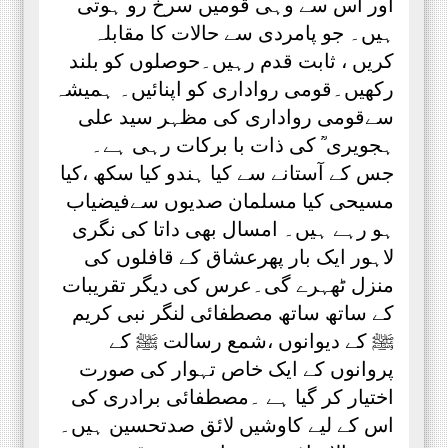
اور اس سے وہی قومیں سرخ رو ہوتی
ہیں۔ جو پامردی سے حالات کا مقابلہ
کریں ، ثابت قدم رہیں۔حوصلوں کو بلند
رکھیں۔قومی رواداری کو اپنائیں۔ ہمیشہ
سےقومی رواداری کی مظہر سید علی
ہجویری ؒ کی ذات با برکات رہی ہے۔
جس کے آستانے سے کیا ہندو کیا سکھ ،کیا
مسیحی کیا مسلمان صدیوں سےفیضیاب
ہو رہے ہیں۔ امسال بھی داتا کی نگری
لاہور ایک بار پھرعشاق کے قافلوں کی
منزل ٹھہرے گی۔عرس کی دیگر تقریبات
کے ساتھ ساتھ مصطفائی لنگر نبی کریم
ﷺ کے دیوانوں ،شمع رسالت ﷺ کے
پروانوں کے ایک خاص تہوار کی صورت
اختیار کر گیا ہے ۔مصطفائی برادری کی
اس کے لیے کاوشیں لائق صدتحسین ہیں۔