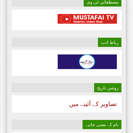
مصطفائی ٹی وی
رباط ادب
روشن تاریخ
تصاویر کے آئینے میں
نام‌ کے معنی جانیے