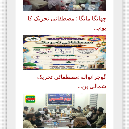
چھانگا مانگا : مصطفائی تحریک کا
یوم...
گوجرانواله :مصطفائی تحریک
شمالی پن...