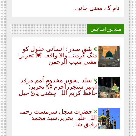
نام‌ کے معنی جانیے۔
مشہور اشاعتیں
شق صدر : انسانی عقول کو
دنگ کردینے والا واقعہ 💓 تحریر:
مفتی منیب الرحمن
سیّد ہجویر مخدوم اُمم مرقدِ
اُوپیر سنجرراحرم 💞 تحریر:
حافظ کریم اللہ چشتی پائ خیل
حضرت سچل سرمست رحمۃ
ُاللہ علیہ تحریر:سید محمد
رفیق شاہ