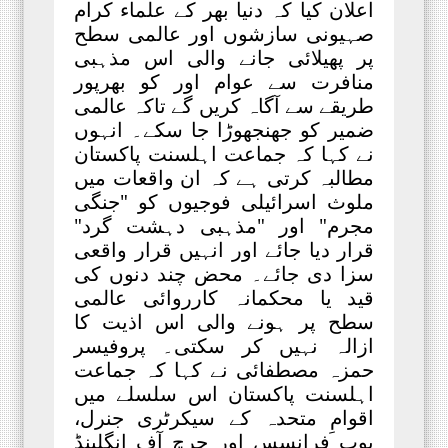
اعلان کیا کہ دنیا بھر کے علماء کرام
صہیونی سازشوں اور عالمی سطح
پر پھیلائی جانے والی اس مذہبی
منافرت سے عوام اور کو بھرپور
طریقے سے آگاہ کریں گے تاکہ عالمی
ضمیر کو جھنجھوڑا جا سکے۔ انہوں
نے کہا کہ جماعت اہلسنت پاکستان
مطالبہ کرتی ہے کہ ان واقعات میں
ملوث اسرائیلی فوجیوں کو "جنگی
مجرم" اور "مذہبی دہشت گرد"
قرار دیا جائے اور انہیں قرار واقعی
سزا دی جائے۔ محض چند دنوں کی
قید یا محکمانہ کارروائی عالمی
سطح پر ہونے والی اس اذیت کا
ازالہ نہیں کر سکتی۔ پروفیسر
حمزہ مصطفائی نے کہا کہ جماعت
اہلسنت پاکستان اس سلسلے میں
اقوامِ متحدہ کے سیکرٹری جنرل،
پوپ فرانسس اور چرچ آف انگلینڈ