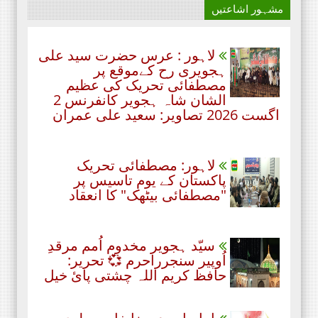
مشہور اشاعتیں
لاہور : عرس حضرت سید علی
ہجویری رح کےموقع پر
مصطفائی تحریک کی عظیم
الشان شاہ ہجویر کانفرنس 2
اگست 2026 تصاویر: سعید علی عمران
لاہور: مصطفائی تحریک
پاکستان کے یومِ تاسیس پر
"مصطفائی بیٹھک" کا انعقاد
سیّد ہجویر مخدوم اُمم مرقدِ
اُوپیر سنجرراحرم 💞 تحریر:
حافظ کریم اللہ چشتی پائ خیل