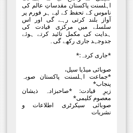
اہلسنت پاکستان مقدساتِ عالم کی
ناموس کے تحفظ کے لیے ہر فورم پر
آواز بلند کرتی رہے گی اور اس
سلسلے میں مرکزی قیادت کی
ہدایت کی مکمل تائید کرتے ہوئے
جدوجہد جاری رکھے گی۔
*جاری کردہ:*
صوبائی میڈیا سیل،
*جماعت اہلسنت پاکستان صوبہ
پنجاب*
زیرِ قیادت: *صاحبزادہ ذیشان
معصوم کلیمی*
صوبائی سیکرٹری اطلاعات و
نشریات