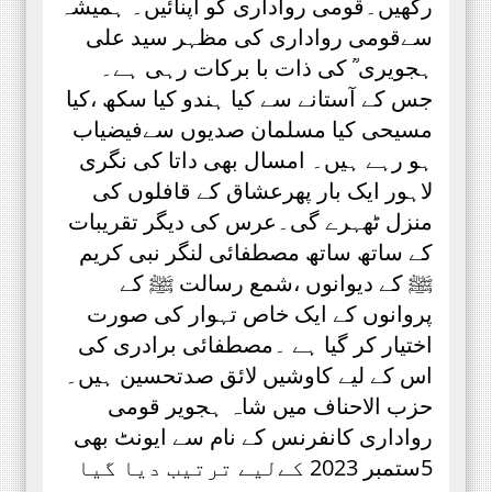
رکھیں۔قومی رواداری کو اپنائیں۔ ہمیشہ
سےقومی رواداری کی مظہر سید علی
ہجویری ؒ کی ذات با برکات رہی ہے۔
جس کے آستانے سے کیا ہندو کیا سکھ ،کیا
مسیحی کیا مسلمان صدیوں سےفیضیاب
ہو رہے ہیں۔ امسال بھی داتا کی نگری
لاہور ایک بار پھرعشاق کے قافلوں کی
منزل ٹھہرے گی۔عرس کی دیگر تقریبات
کے ساتھ ساتھ مصطفائی لنگر نبی کریم
ﷺ کے دیوانوں ،شمع رسالت ﷺ کے
پروانوں کے ایک خاص تہوار کی صورت
اختیار کر گیا ہے ۔مصطفائی برادری کی
اس کے لیے کاوشیں لائق صدتحسین ہیں۔
حزب الاحناف میں شاہ ہجویر قومی
رواداری کانفرنس کے نام سے ایونٹ بھی
5ستمبر 2023 کےلیے ترتیب دیا گیا