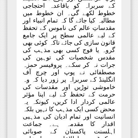
کے سربراہ کو باقاعدہ احتجاجی
خطوط لکھے گی۔ ان خطوط میں
مطالبہ کیا جائے گا کہ تمام انبیاء اور
مقدساتِ عالم کی ناموس کے تحفظ
کے لیے عالمی سطح پر ایک جامع
قانون سازی کی جائے تاکہ کوئی بھی
گروہ یا فوج کسی بھی مذہب کی
مقدس شخصیات کی توہین کی
جرات نہ کر سکے۔ پروفیسر حمزہ
مصطفائی نے پوپ اور چرچ آف
انگلینڈ کے سربراہ پر زور دیا کہ وہ
خاموشی توڑیں اور مقدسات کی
حرمت کے تحفظ کے لیے اپنا مؤثر
عالمی کردار ادا کریں، کیونکہ یہ
محض کسی ایک مذہب کا نہیں بلکہ
انسانیت اور تمام ادیان کی مذہبی
اقدار کا مقدمہ ہے۔ جماعت
اہلسنت پاکستان کے صوبائی