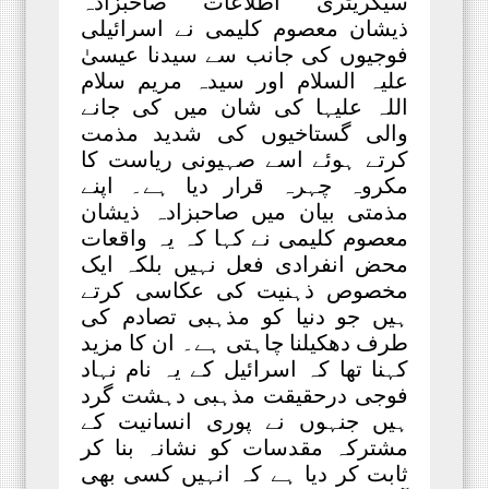
سیکریٹری اطلاعات صاحبزادہ
ذیشان معصوم کلیمی نے اسرائیلی
فوجیوں کی جانب سے سیدنا عیسیٰ
علیہ السلام اور سیدہ مریم سلام
اللہ علیہا کی شان میں کی جانے
والی گستاخیوں کی شدید مذمت
کرتے ہوئے اسے صہیونی ریاست کا
مکروہ چہرہ قرار دیا ہے۔ ​اپنے
مذمتی بیان میں صاحبزادہ ذیشان
معصوم کلیمی نے کہا کہ یہ واقعات
محض انفرادی فعل نہیں بلکہ ایک
مخصوص ذہنیت کی عکاسی کرتے
ہیں جو دنیا کو مذہبی تصادم کی
طرف دھکیلنا چاہتی ہے۔ ان کا مزید
کہنا تھا کہ اسرائیل کے یہ نام نہاد
فوجی درحقیقت مذہبی دہشت گرد
ہیں جنہوں نے پوری انسانیت کے
مشترکہ مقدسات کو نشانہ بنا کر
ثابت کر دیا ہے کہ انہیں کسی بھی