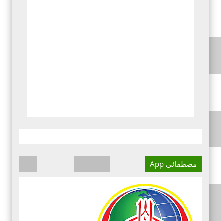
مصطفائی App
آج کا دور میڈیا کا دور ہے۔
اور کسی بھی کاز کے بہترین
نتائج کے لئے اس کی اہمیت سے
انکار نہیں کیا جا سکتا۔سعید