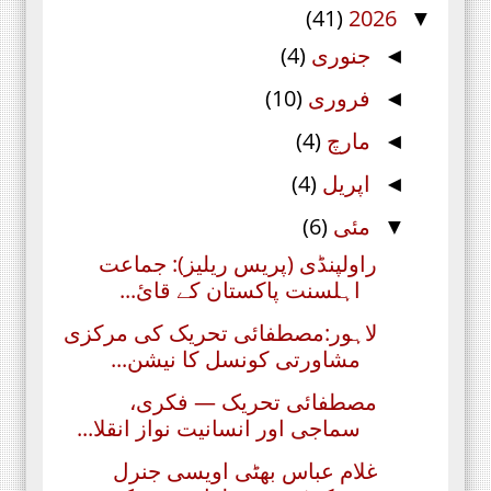
(41)
2026
▼
جنوری
(4)
◄
فروری
(10)
◄
مارچ
(4)
◄
اپریل
(4)
◄
مئی
(6)
▼
راولپنڈی (پریس ریلیز): جماعت
اہلسنت پاکستان کے قائ...
لاہور:مصطفائی تحریک کی مرکزی
مشاورتی کونسل کا نیشن...
مصطفائی تحریک — فکری،
سماجی اور انسانیت نواز انقلا...
غلام عباس بھٹی اویسی جنرل