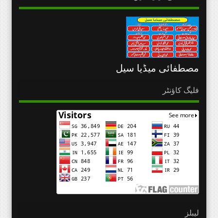
مصطفائی میڈیا سیل
فلیگ کاؤنٹر
لیبلز