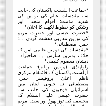
*جماعت اہلسنت پاکستان کی جانب
سے مقدساتِ عالم کی توہین کی
شدید مذمت؛ اقوامِ متحدہ اور
ویٹیکن کو خطوط لکھنے کا اعلان*
*حضرت عیسی اور حضرت مریم
کی توہین مذہبی دھشت گردی ہے:
حمزہ مصطفائی*
*مقدسات کی توہین عالمی امن کے
خلاف بدترین سازش ہے صاحبزادہ
ذیشان معصوم کلیمی*
راولپنڈی (پریس ریلیز): جماعت
اہلسنت پاکستان کے قائمقام مرکزی
ناظم اعلیٰ پروفیسر حمزہ
مصطفائی نے جنوبی لبنان میں
اسرائیلی فوجیوں کی جانب سے
حضرت عیسیٰ علیہ السلام کے
مجسمے کی توڑ پھوڑ اور سیدہ مریم