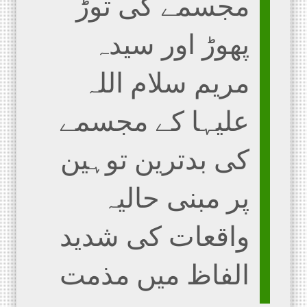
مجسمے کی توڑ
پھوڑ اور سیدہ
مریم سلام اللہ
علیہا کے مجسمے
کی بدترین توہین
پر مبنی حالیہ
واقعات کی شدید
الفاظ میں مذمت