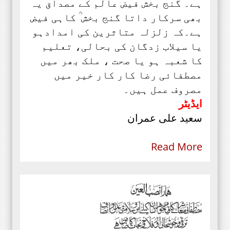
ہے۔ گنج بخش فیض عالم کے مصداق یہ
بھی سرکار داتا گنج بخش ؒ کاہی فیض
ہے۔کہ زلزلہ متاثرین کی امدادہو
یا سیلاب زدگان کی بحالی، تعلیم
کا شعبہ ہو یا صحت ، ملک بھر میں
مصطفائی رضا کار کار خیر میں
مصروف عمل ہیں۔
ایڈیٹر
سعید علی عمران
Read More