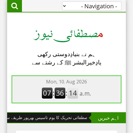
ہم نے بنیادِدوستی رکھی
یادِخیرالبشر ﷺ کے رشتے سے
اہم خبریں
چھانگا مانگا : مصطفائی تحریک کا یوم تاسیس بھرپور طریقے سے منایا گیا۔