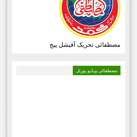
علی عمران مصطفائی تحریک فیصل
آباد ڈویژن ۔
مرکزی سرکلر نمبر3،جولائی
2020ء،مصطفائی تحریک،جناب حافظ
قاسم مصطفائی سیکرٹری جنرل
مصطفائی تحریک آفیشل پیج
پیغام بنام ذمہ داران مصطفائی
اسکولز و کالجز، محمد اسلم الوری
مصطفائی فاونڈیشن ، پاکستان،
مصطفائی ویڈیو
پورٹل
‏صوبائی سرکلر نمبر 4 پنجاب
شمالی ،مورخہ 13 جولائی 2020 ۔۔۔
بدلتے رنگ ۔۔۔۔ رھے نام اللہ کا
تحریر ۔۔۔ مظہر سلیم حجازی پہلا
منظر پچیس سال قبل ، ایک دور تھا
جب پیشے کے لحاظ سے وکیل ، وہ
شخص میرے ٹیبل پہ ایک سائل بن کر
آیا پاکستان،