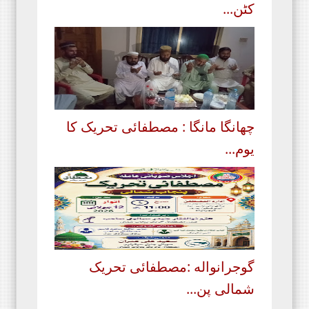
کٹن...
چھانگا مانگا : مصطفائی تحریک کا
یوم...
گوجرانواله :مصطفائی تحریک
شمالی پن...